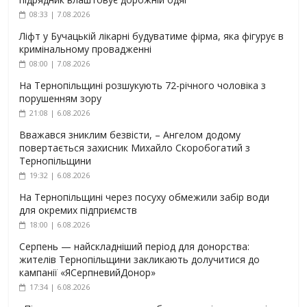
08:33 | 7.08.2026
Ліфт у Бучацькій лікарні будуватиме фірма, яка фігурує в
кримінальному провадженні
08:00 | 7.08.2026
На Тернопільщині розшукують 72-річного чоловіка з
порушенням зору
21:08 | 6.08.2026
Вважався зниклим безвісти, – Ангелом додому
повертається захисник Михайло Скоробогатий з
Тернопільщини
19:32 | 6.08.2026
На Тернопільщині через посуху обмежили забір води
для окремих підприємств
18:00 | 6.08.2026
Серпень — найскладніший період для донорства:
жителів Тернопільщини закликають долучитися до
кампанії «ЯСерпневийДонор»
17:34 | 6.08.2026