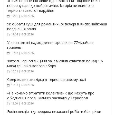
«Після поранення лише одне бажання –відновитися і
повернутися до побратимів». Історія незламного
тернопільського гвардійця
17:26 | 6.08.2026
Як обрати суші для романтичної вечері в Києві: найкращі
поєднання ролів
17:14 | 6.08.2026
У липні митні надходження зросли на 77мільйонів
гривень
16:27 | 6.08.2026
Жителі Тернопільщини за 7 місяців сплатили понад 1,6
млрд грн військового збору
15:31 | 6.08.2026
Смертельна знахідка в тернопільському полі
15:07 | 6.08.2026
«Не хочемо втратити колективи»: що кажуть про
об’єднання позашкільних закладів у Тернополі
13:00 | 6.08.2026
Екоінспекція підтвердила незаконні роботи біля річки