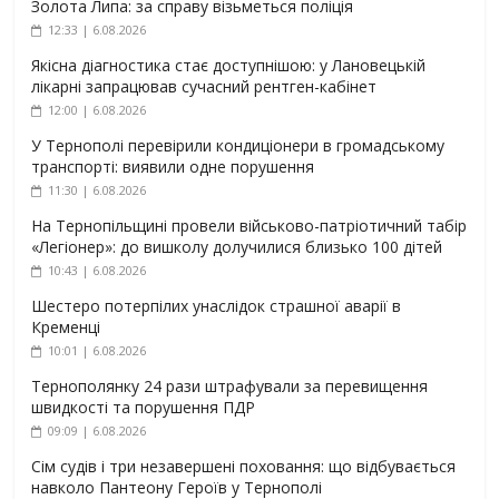
Золота Липа: за справу візьметься поліція
12:33 | 6.08.2026
Якісна діагностика стає доступнішою: у Лановецькій
лікарні запрацював сучасний рентген-кабінет
12:00 | 6.08.2026
У Тернополі перевірили кондиціонери в громадському
транспорті: виявили одне порушення
11:30 | 6.08.2026
На Тернопільщині провели військово-патріотичний табір
«Легіонер»: до вишколу долучилися близько 100 дітей
10:43 | 6.08.2026
Шестеро потерпілих унаслідок страшної аварії в
Кременці
10:01 | 6.08.2026
Тернополянку 24 рази штрафували за перевищення
швидкості та порушення ПДР
09:09 | 6.08.2026
Сім судів і три незавершені поховання: що відбувається
навколо Пантеону Героїв у Тернополі