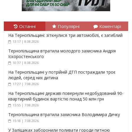
Останні
Популярні
Коментарі
На Тернопільщині: зіткнулися три автомобілі, є загиблий
13:17 | 8.08.2026
Тернопільщина втратила молодого захисника Андрія
Іскоростенського
10:37 | 8.08.2026
На Тернопільщині у потрійній ДТП постраждали троє
людей, серед них дитина
17:27 | 7.08.2026
На Тернопільщині державі повернули недобудований 90-
квартирний будинок вартістю понад 50 млн грн
15:55 | 7.08.2026
Тернопільщина втратила захисника Володимира Дичку
15:18 | 7.08.2026
У Заліщиках заборонили поливати городи питною