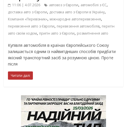
,
,
11:06 | 4.07.2026
автовоз з Європи
автомобілі з ЄС
,
,
доставка авто з Європи
доставка авто з Європи в Україну
,
,
Компанія «Перевізник»
міжнародне автоперевезення
,
,
перевезення авто з Європи
перевезення автомобілів
перегін
,
,
авто своїм ходом
пригін авто з Європи
розмитнення авто
Купівля автомобіля в країнах Європейського Союзу
залишається одним із найвигідніших способів придбати
якісний транспортний засіб за розумною ціною. Проте
після
Читати далі