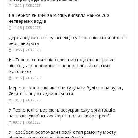
12:00 | 7.08.2026
На Тернопільщині за місяць виявили майже 200
нетверезих водіїв
11:25 | 7.08.2026
Державну екологічну інспекцію у Тернопільській області
реорганізують
10:55 | 7.08.2026
На Тернопільщині під колеса мотоцикла потрапив
пішохід, а в реанімацію – неповнолітній пасажир
мотоцикла
10:16 | 7.08.2026
Мер Чорткова закликав не купувати будівлю на вулиці
Хічія: її планують демонтувати
10:00 | 7.08.2026
У Тернополі створюють всеукраїнську організацію
нащадків українських жертв польських репресій
09:10 | 7.08.2026
У Теребовлі розпочали новий етап ремонту мосту:
підрядник влаштовує дорожній одяг