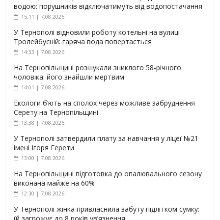
водою: порушників відключатимуть від водопостачання
15:11 | 7.08.2026
У Тернополі відновили роботу котельні на вулиці
Тролейбусній: гаряча вода повертається
14:33 | 7.08.2026
На Тернопільщині розшукали зниклого 58-річного
чоловіка: його знайшли мертвим
14:01 | 7.08.2026
Екологи б’ють на сполох через можливе забруднення
Серету на Тернопільщині
13:38 | 7.08.2026
У Тернополі затвердили плату за навчання у ліцеї №21
імені Ігоря Герети
13:00 | 7.08.2026
На Тернопільщині підготовка до опалювального сезону
виконана майже на 60%
12:30 | 7.08.2026
У Тернополі жінка привласнила забуту підлітком сумку:
їй загрожує до 8 років ув’язнення