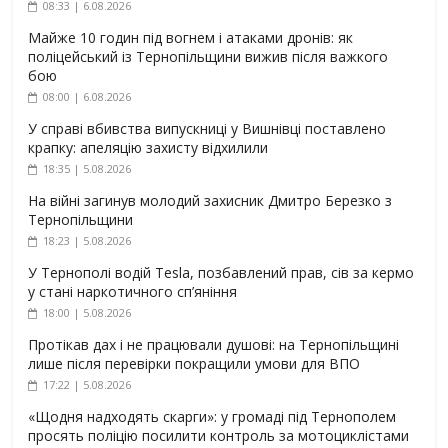
08:33 | 6.08.2026
Майже 10 годин під вогнем і атаками дронів: як
поліцейський із Тернопільщини вижив після важкого
бою
08:00 | 6.08.2026
У справі вбивства випускниці у Вишнівці поставлено
крапку: апеляцію захисту відхилили
18:35 | 5.08.2026
На війні загинув молодий захисник Дмитро Березко з
Тернопільщини
18:23 | 5.08.2026
У Тернополі водій Tesla, позбавлений прав, сів за кермо
у стані наркотичного сп’яніння
18:00 | 5.08.2026
Протікав дах і не працювали душові: на Тернопільщині
лише після перевірки покращили умови для ВПО
17:22 | 5.08.2026
«Щодня надходять скарги»: у громаді під Тернополем
просять поліцію посилити контроль за мотоциклістами