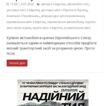
,
,
11:06 | 4.07.2026
автовоз з Європи
автомобілі з ЄС
,
,
доставка авто з Європи
доставка авто з Європи в Україну
,
,
Компанія «Перевізник»
міжнародне автоперевезення
,
,
перевезення авто з Європи
перевезення автомобілів
перегін
,
,
авто своїм ходом
пригін авто з Європи
розмитнення авто
Купівля автомобіля в країнах Європейського Союзу
залишається одним із найвигідніших способів придбати
якісний транспортний засіб за розумною ціною. Проте
після
Читати далі