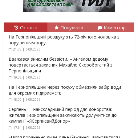
Останні
Популярні
Коментарі
На Тернопільщині розшукують 72-річного чоловіка з
порушенням зору
21:08 | 6.08.2026
Вважався зниклим безвісти, – Ангелом додому
повертається захисник Михайло Скоробогатий з
Тернопільщини
19:32 | 6.08.2026
На Тернопільщині через посуху обмежили забір води
для окремих підприємств
18:00 | 6.08.2026
Серпень — найскладніший період для донорства:
жителів Тернопільщини закликають долучитися до
кампанії «ЯСерпневийДонор»
17:34 | 6.08.2026
«Після поранення лише одне бажання –відновитися і