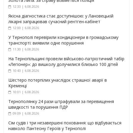
Золота Липа: за справу візьметься поліція
12:33 | 6.08.2026
Якісна діагностика стає доступнішою: у Лановецькій
лікарні запрацював сучасний рентген-кабінет
12:00 | 6.08.2026
У Тернополі перевірили кондиціонери в громадському
транспорті: виявили одне порушення
11:30 | 6.08.2026
На Тернопільщині провели військово-патріотичний табір
«Легіонер»: до вишколу долучилися близько 100 дітей
10:43 | 6.08.2026
Шестеро потерпілих унаслідок страшної аварії в
Кременці
10:01 | 6.08.2026
Тернополянку 24 рази штрафували за перевищення
швидкості та порушення ПДР
09:09 | 6.08.2026
Сім судів і три незавершені поховання: що відбувається
навколо Пантеону Героїв у Тернополі