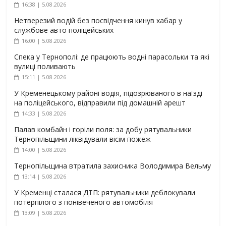
16:38 | 5.08.2026
Нетверезий водій без посвідчення кинув хабар у
службове авто поліцейських
16:00 | 5.08.2026
Спека у Тернополі: де працюють водні парасольки та які
вулиці поливають
15:11 | 5.08.2026
У Кременецькому районі водія, підозрюваного в наїзді
на поліцейського, відправили під домашній арешт
14:33 | 5.08.2026
Палав комбайн і горіли поля: за добу рятувальники
Тернопільщини ліквідували вісім пожеж
14:00 | 5.08.2026
Тернопільщина втратила захисника Володимира Вельму
13:14 | 5.08.2026
У Кременці сталася ДТП: рятувальники деблокували
потерпілого з понівеченого автомобіля
13:09 | 5.08.2026