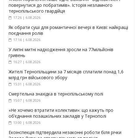
повернутися до побратимів». Історія незламного
тернопільського гвардійця
17:26 | 6.08.2026
Як обрати суші для романтичної вечері в Києві: найкращі
поєднання ролів
17:14 | 6.08.2026
У липні митні надходження зросли на 77мільйонів
гривень
16:27 | 6.08.2026
Жителі Тернопільщини за 7 місяців сплатили понад 1,6
млрд грн військового збору
15:31 | 6.08.2026
Смертельна знахідка в тернопільському полі
15:07 | 6.08.2026
«Не хочемо втратити колективи»: що кажуть про
об’єднання позашкільних закладів у Тернополі
13:00 | 6.08.2026
Екоінспекція підтвердила незаконні роботи біля річки