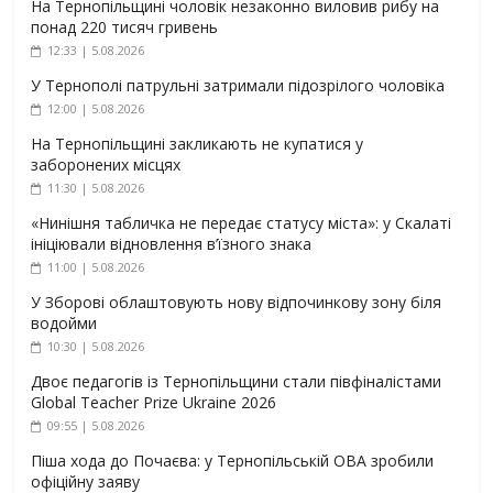
На Тернопільщині чоловік незаконно виловив рибу на
понад 220 тисяч гривень
12:33 | 5.08.2026
У Тернополі патрульні затримали підозрілого чоловіка
12:00 | 5.08.2026
На Тернопільщині закликають не купатися у
заборонених місцях
11:30 | 5.08.2026
«Нинішня табличка не передає статусу міста»: у Скалаті
ініціювали відновлення в’їзного знака
11:00 | 5.08.2026
У Зборові облаштовують нову відпочинкову зону біля
водойми
10:30 | 5.08.2026
Двоє педагогів із Тернопільщини стали півфіналістами
Global Teacher Prize Ukraine 2026
09:55 | 5.08.2026
Піша хода до Почаєва: у Тернопільській ОВА зробили
офіційну заяву