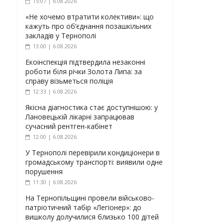
15:07 | 6.08.2026
«Не хочемо втратити колективи»: що
кажуть про об’єднання позашкільних
закладів у Тернополі
13:00 | 6.08.2026
Екоінспекція підтвердила незаконні
роботи біля річки Золота Липа: за
справу візьметься поліція
12:33 | 6.08.2026
Якісна діагностика стає доступнішою: у
Лановецькій лікарні запрацював
сучасний рентген-кабінет
12:00 | 6.08.2026
У Тернополі перевірили кондиціонери в
громадському транспорті: виявили одне
порушення
11:30 | 6.08.2026
На Тернопільщині провели військово-
патріотичний табір «Легіонер»: до
вишколу долучилися близько 100 дітей