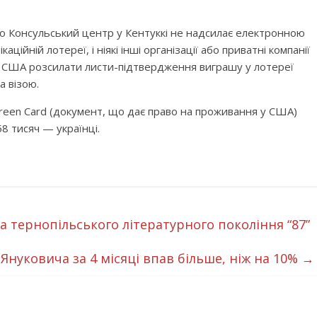
о Консульський центр у Кентуккі не надсилає електронною
ійній лотереї, і ніякі інші організації або приватні компанії
США розсилати листи-підтвердження виграшу у лотереї
а візою.
Green Card (документ, що дає право на проживання у США)
58 тисяч — українці.
 тернопільського літературного покоління “87”
 Януковича за 4 місяці впав більше, ніж на 10%
→