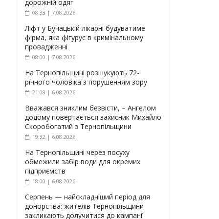
дорожній одяг
08:33 | 7.08.2026
Ліфт у Бучацькій лікарні будуватиме
фірма, яка фігурує в кримінальному
провадженні
08:00 | 7.08.2026
На Тернопільщині розшукують 72-
річного чоловіка з порушенням зору
21:08 | 6.08.2026
Вважався зниклим безвісти, – Ангелом
додому повертається захисник Михайло
Скоробогатий з Тернопільщини
19:32 | 6.08.2026
На Тернопільщині через посуху
обмежили забір води для окремих
підприємств
18:00 | 6.08.2026
Серпень — найскладніший період для
донорства: жителів Тернопільщини
закликають долучитися до кампанії