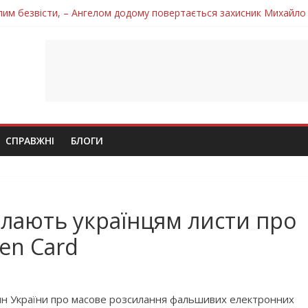
лим безвісти, – Ангелом додому повертається захисник Михайло
ув молодий захисник Дмитро Березко з Тернопільщини
 втратила захисника Володимира Вельму
нопільщини Петро Федів повертається до рідного дому «на щиті»
 втратила захисника Володимира Дичку
СПРАВЖНІ
БЛОГИ
лають українцям листи про
en Card
ян України про масове розсилання фальшивих електронних