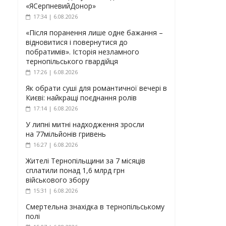
«ЯСерпневийДонор»
17:34 | 6.08.2026
«Після поранення лише одне бажання –
відновитися і повернутися до
побратимів». Історія незламного
тернопільського гвардійця
17:26 | 6.08.2026
Як обрати суші для романтичної вечері в
Києві: найкращі поєднання ролів
17:14 | 6.08.2026
У липні митні надходження зросли
на 77мільйонів гривень
16:27 | 6.08.2026
Жителі Тернопільщини за 7 місяців
сплатили понад 1,6 млрд грн
військового збору
15:31 | 6.08.2026
Смертельна знахідка в тернопільському
полі