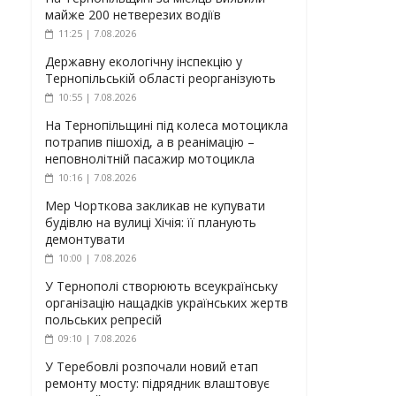
майже 200 нетверезих водіїв
11:25 | 7.08.2026
Державну екологічну інспекцію у
Тернопільській області реорганізують
10:55 | 7.08.2026
На Тернопільщині під колеса мотоцикла
потрапив пішохід, а в реанімацію –
неповнолітній пасажир мотоцикла
10:16 | 7.08.2026
Мер Чорткова закликав не купувати
будівлю на вулиці Хічія: її планують
демонтувати
10:00 | 7.08.2026
У Тернополі створюють всеукраїнську
організацію нащадків українських жертв
польських репресій
09:10 | 7.08.2026
У Теребовлі розпочали новий етап
ремонту мосту: підрядник влаштовує