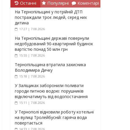
Останні
Популярні
Коментарі
На Тернопільщині у потрійній ДТП
постраждали троє людей, серед них
дитина
17:27 | 7.08.2026
На Тернопільщині державі повернули
недобудований 90-квартирний будинок
вартістю понад 50 млн грн
15:55 | 7.08.2026
Тернопільщина втратила захисника
Володимира Дичку
15:18 | 7.08.2026
У Заліщиках заборонили поливати
городи питною водою: порушників
відключатимуть від водопостачання
15:11 | 7.08.2026
У Тернополі відновили роботу котельні
на вулиці Тролейбусній: гаряча вода
повертається
14:33 | 7.08.2026