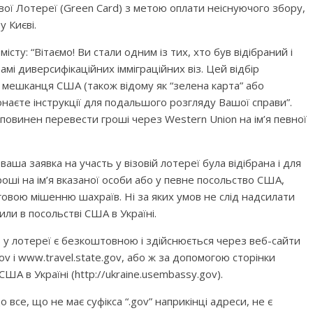
ової Лотереї (Green Card) з метою оплати неіснуючого збору,
 Києві.
сту: “Вітаємо! Ви стали одним із тих, хто був відібраний і
мі диверсифікаційних імміграційних віз. Цей відбір
о мешканця США (також відому як “зелена карта” або
онаєте інструкції для подальшого розгляду Вашої справи”.
 повинен перевести гроші через Western Union на ім’я певної
ша заявка на участь у візовій лотереї була відібрана і для
роші на ім’я вказаної особи або у певне посольство США,
овою мішенню шахраїв. Ні за яких умов не слід надсилати
лили в посольстві США в Україні.
 у лотереї є безкоштовною і здійснюється через веб-сайти
і www.travel.state.gov, або ж за допомогою сторінки
ША в Україні (http://ukraine.usembassy.gov).
 все, що не має суфікса “.gov” наприкінці адреси, не є