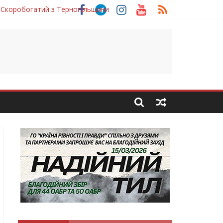
 Скоробогатий з Тернопільщини