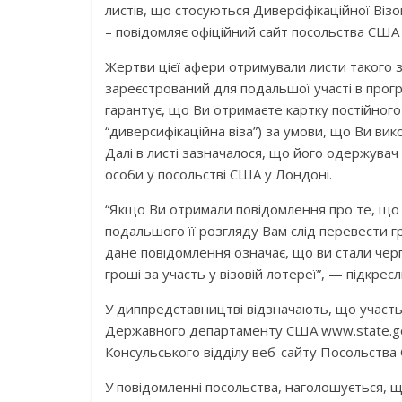
листів, що стосуються Диверсіфікаційної Віз
– повідомляє офіційний сайт посольства США у
Жертви цієї афери отримували листи такого змі
зареєстрований для подальшої участі в програ
гарантує, що Ви отримаєте картку постійног
“диверсифікаційна віза”) за умови, що Ви вик
Далі в листі зазначалося, що його одержувач
особи у посольстві США у Лондоні.
“Якщо Ви отримали повідомлення про те, що ва
подальшого її розгляду Вам слід перевести г
дане повідомлення означає, що ви стали черг
гроші за участь у візовій лотереї”, — підкрес
У диппредставництві відзначають, що участь
Державного департаменту США www.state.gov 
Консульського відділу веб-сайту Посольства С
У повідомленні посольства, наголошується, що