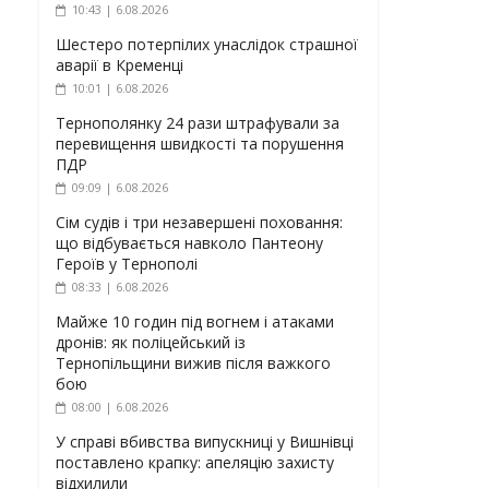
10:43 | 6.08.2026
Шестеро потерпілих унаслідок страшної
аварії в Кременці
10:01 | 6.08.2026
Тернополянку 24 рази штрафували за
перевищення швидкості та порушення
ПДР
09:09 | 6.08.2026
Сім судів і три незавершені поховання:
що відбувається навколо Пантеону
Героїв у Тернополі
08:33 | 6.08.2026
Майже 10 годин під вогнем і атаками
дронів: як поліцейський із
Тернопільщини вижив після важкого
бою
08:00 | 6.08.2026
У справі вбивства випускниці у Вишнівці
поставлено крапку: апеляцію захисту
відхилили