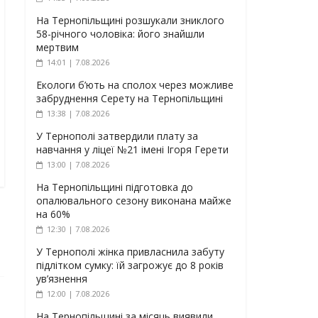
На Тернопільщині розшукали зниклого
58-річного чоловіка: його знайшли
мертвим
14:01 | 7.08.2026
Екологи б’ють на сполох через можливе
забруднення Серету на Тернопільщині
13:38 | 7.08.2026
У Тернополі затвердили плату за
навчання у ліцеї №21 імені Ігоря Герети
13:00 | 7.08.2026
На Тернопільщині підготовка до
опалювального сезону виконана майже
на 60%
12:30 | 7.08.2026
У Тернополі жінка привласнила забуту
підлітком сумку: їй загрожує до 8 років
ув’язнення
12:00 | 7.08.2026
На Тернопільщині за місяць виявили