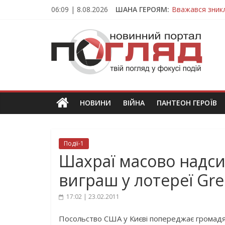
Skip
06:09 | 8.08.2026
ШАНА ГЕРОЯМ:
Вважався зник
to
На війні загин
content
ПОГЛЯД
Тернопільщина
Захисник з Тер
Тернопільщина
Новини
Тернополя.
Тернопільські
новини
НОВИНИ
ВІЙНА
ПАНТЕОН ГЕРОЇВ
та
події
Події-1
Шахраї масово надси
виграш у лотереї Gre
17:02 | 23.02.2011
Посольство США у Києві попереджає громад