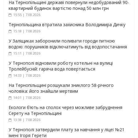
На Тернопільщині державі повернули недобудований 90-
квартирний будинок вартістю понад 50 млн грн
15:55 | 7.08.2026
Тернопільщина втратила захисника Володимира Дичку
15:18 | 7.08.2026
У Заліщиках заборонили поливати городи питною
водою: порушників відключатимуть від водопостачання
15:11 | 7.08.2026
У Тернополі відновили роботу котельні на вулиці
Тролейбусній: гаряча вода повертається
14:33 | 7.08.2026
На Тернопільщині розшукали зниклого 58-річного
чоловіка: його знайшли мертвим
14:01 | 7.08.2026
Екологи б’ють на сполох через можливе забруднення
Серету на Тернопільщині
13:38 | 7.08.2026
У Тернополі затвердили плату за навчання у ліцеї №21
імені Ігоря Герети