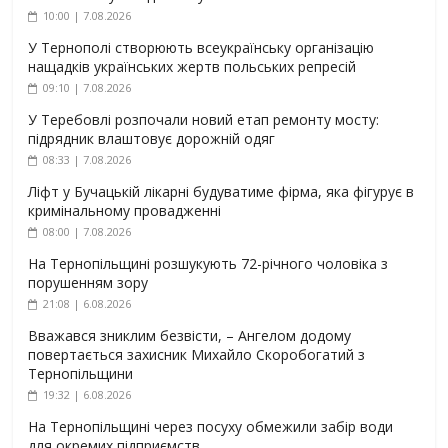
10:00 | 7.08.2026
У Тернополі створюють всеукраїнську організацію
нащадків українських жертв польських репресій
09:10 | 7.08.2026
У Теребовлі розпочали новий етап ремонту мосту:
підрядник влаштовує дорожній одяг
08:33 | 7.08.2026
Ліфт у Бучацькій лікарні будуватиме фірма, яка фігурує в
кримінальному провадженні
08:00 | 7.08.2026
На Тернопільщині розшукують 72-річного чоловіка з
порушенням зору
21:08 | 6.08.2026
Вважався зниклим безвісти, – Ангелом додому
повертається захисник Михайло Скоробогатий з
Тернопільщини
19:32 | 6.08.2026
На Тернопільщині через посуху обмежили забір води
для окремих підприємств