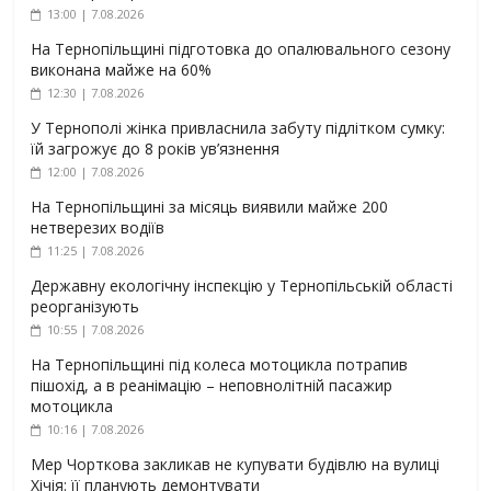
13:00 | 7.08.2026
На Тернопільщині підготовка до опалювального сезону
виконана майже на 60%
12:30 | 7.08.2026
У Тернополі жінка привласнила забуту підлітком сумку:
їй загрожує до 8 років ув’язнення
12:00 | 7.08.2026
На Тернопільщині за місяць виявили майже 200
нетверезих водіїв
11:25 | 7.08.2026
Державну екологічну інспекцію у Тернопільській області
реорганізують
10:55 | 7.08.2026
На Тернопільщині під колеса мотоцикла потрапив
пішохід, а в реанімацію – неповнолітній пасажир
мотоцикла
10:16 | 7.08.2026
Мер Чорткова закликав не купувати будівлю на вулиці
Хічія: її планують демонтувати