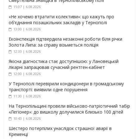
Смертельна знахідка в тернопільському полі
15:07 | 6.08.2026
«Не хочемо втратити колективи»: що кажуть про
об’єднання позашкільних закладів у Тернополі
13:00 | 6.08.2026
Екоінспекція підтвердила незаконні роботи біля річки
Золота Липа: за справу візьметься поліція
12:33 | 6.08.2026
Якісна діагностика стає доступнішою: у Лановецькій
лікарні запрацював сучасний рентген-кабінет
12:00 | 6.08.2026
У Тернополі перевірили кондиціонери в громадському
транспорті: виявили одне порушення
11:30 | 6.08.2026
На Тернопільщині провели військово-патріотичний табір
«Легіонер»: до вишколу долучилися близько 100 дітей
10:43 | 6.08.2026
Шестеро потерпілих унаслідок страшної аварії в
Кременці