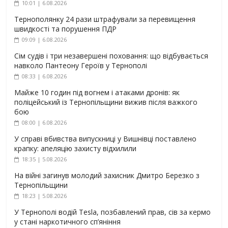
10:01 | 6.08.2026
Тернополянку 24 рази штрафували за перевищення
швидкості та порушення ПДР
09:09 | 6.08.2026
Сім судів і три незавершені поховання: що відбувається
навколо Пантеону Героїв у Тернополі
08:33 | 6.08.2026
Майже 10 годин під вогнем і атаками дронів: як
поліцейський із Тернопільщини вижив після важкого
бою
08:00 | 6.08.2026
У справі вбивства випускниці у Вишнівці поставлено
крапку: апеляцію захисту відхилили
18:35 | 5.08.2026
На війні загинув молодий захисник Дмитро Березко з
Тернопільщини
18:23 | 5.08.2026
У Тернополі водій Tesla, позбавлений прав, сів за кермо
у стані наркотичного сп’яніння