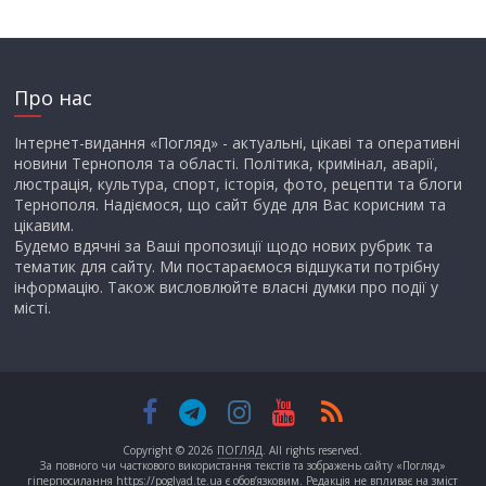
Про нас
Інтернет-видання «Погляд» - актуальні, цікаві та оперативні
новини Тернополя та області. Політика, кримінал, аварії,
люстрація, культура, спорт, історія, фото, рецепти та блоги
Тернополя. Надіємося, що сайт буде для Вас корисним та
цікавим.
Будемо вдячні за Ваші пропозиції щодо нових рубрик та
тематик для сайту. Ми постараємося відшукати потрібну
інформацію. Також висловлюйте власні думки про події у
місті.
Copyright © 2026
ПОГЛЯД
. All rights reserved.
За повного чи часткового використання текстів та зображень сайту «Погляд»
гіперпосилання https://poglyad.te.ua є обов’язковим. Редакція не впливає на зміст