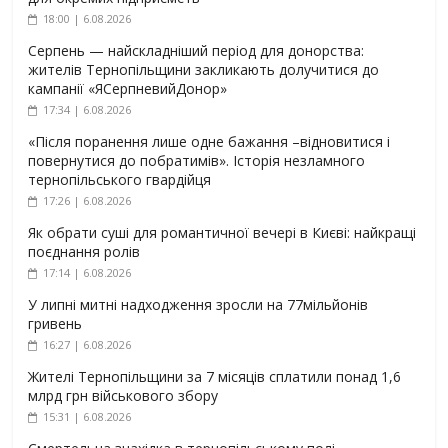
18:00 | 6.08.2026
Серпень — найскладніший період для донорства:
жителів Тернопільщини закликають долучитися до
кампанії «ЯСерпневийДонор»
17:34 | 6.08.2026
«Після поранення лише одне бажання –відновитися і
повернутися до побратимів». Історія незламного
тернопільського гвардійця
17:26 | 6.08.2026
Як обрати суші для романтичної вечері в Києві: найкращі
поєднання ролів
17:14 | 6.08.2026
У липні митні надходження зросли на 77мільйонів
гривень
16:27 | 6.08.2026
Жителі Тернопільщини за 7 місяців сплатили понад 1,6
млрд грн військового збору
15:31 | 6.08.2026