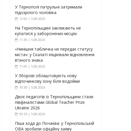
У Тернополі патрульні затримали
підозрілого чоловіка
12:00 | 5.08.2026
На Тернопільщині закликають не
купатися у заборонених місцях
11:30 | 5.08.2026
«Нинішня табличка не передає статусу
міста»: у Скалаті ініціювали відновлення
в’їзного знака
11:00 | 5.08.2026
У Зборові облаштовують нову
відпочинкову зону біля водойми
10:30 | 5.08.2026
Двоє педагогів із Тернопільщини стали
півфіналістами Global Teacher Prize
Ukraine 2026
09:55 | 5.08.2026
Піша хода до Почаєва: у Тернопільській
ОВА зробили офіційну заяву