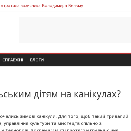
 втратила захисника Володимира Вельму
нопільщини Петро Федів повертається до рідного дому «на щиті»
в скорботі: на щиті повертається воїн Володимир Паламарчук
ння бойового завдання загинув захисник Юрій Пушкар з Тернопі
ув молодий захисник Дмитро Березко з Тернопільщини
СПРАВЖНІ
БЛОГИ
ським дітям на канікулах?
почались зимові канікули. Для того, щоб такий тривалий
 управління культури та мистецтв спільно з
 у Тернополі. Зокрема у місті протягом грудня-січня