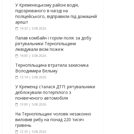
У Кременецькому районі водія,
підозрюваного в наїзді на
поліцейського, відправили під домашній
арешт
14:33 | 5.08.2026
Палав комбайн і горіли поля: за добу
рятувальники Тернопільщини
ліквідували вісім пожеж
14:00 | 5.08.2026
Тернопільщина втратила захисника
Володимира Вельму
13:14 | 5.08.2026
У Кременці сталася ДТП: рятувальники
деблокували потерпілого з
понівеченого автомобіля
13:09 | 5.08.2026
На Тернопільщині чоловік незаконно
виловив рибу на понад 220 тисяч
гривень
12:33 | 5.08.2026