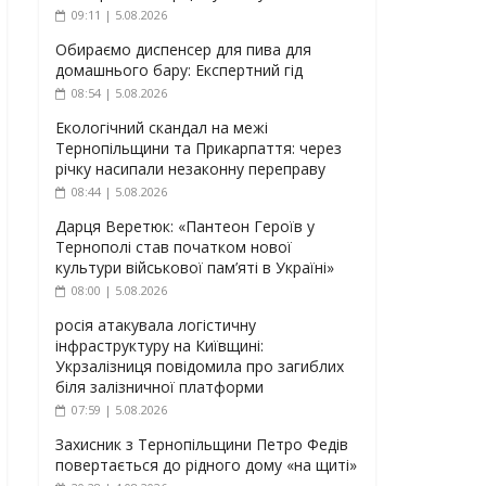
09:11 | 5.08.2026
Обираємо диспенсер для пива для
домашнього бару: Експертний гід
08:54 | 5.08.2026
Екологічний скандал на межі
Тернопільщини та Прикарпаття: через
річку насипали незаконну переправу
08:44 | 5.08.2026
Дарця Веретюк: «Пантеон Героїв у
Тернополі став початком нової
культури військової пам’яті в Україні»
08:00 | 5.08.2026
росія атакувала логістичну
інфраструктуру на Київщині:
Укрзалізниця повідомила про загиблих
біля залізничної платформи
07:59 | 5.08.2026
Захисник з Тернопільщини Петро Федів
повертається до рідного дому «на щиті»