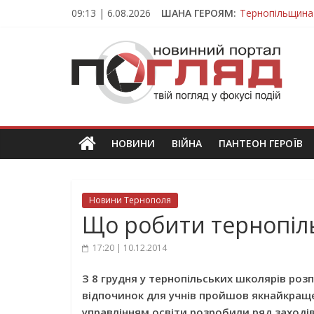
Skip
09:13 | 6.08.2026
ШАНА ГЕРОЯМ:
Тернопільщина
to
Захисник з Тер
content
ПОГЛЯД
Тернопільщина 
Під час викона
На війні загин
Новини
Тернополя.
Тернопільські
новини
НОВИНИ
ВІЙНА
ПАНТЕОН ГЕРОЇВ
та
події
Новини Тернополя
Що робити тернопіль
17:20 | 10.12.2014
З 8 грудня у тернопільських школярів роз
відпочинок для учнів пройшов якнайкраще,
управлінням освіти розробили ряд заходів