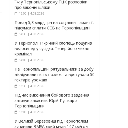
її»: у Тернопільському ТЦК розповіли
про законні шляхи
15:00 | 4.08.2026
Понад 5,8 млрд грн на соціальні гарантії:
підсумки сплати ЄСВ на Тернопільщині
14:33 | 4.08.2026
У Тернополі 11-річний хлопець поцупив
велосипед у сусідки. Тепер його чекає
кримінал
14:00 | 4.08.2026
На Тернопільщині рятувальники за добу
ліквідували п’ять пожеж та врятували 50
гектарів урожаю
13:33 | 4.08.2026
Під час виконання бойового завдання
загинув захисник Юрій Пушкар з
Тернопільщини
13:08 | 4.08.2026
У Великій Березовиці під Тернополем
зупинили BMW, який мчав 147 км/год