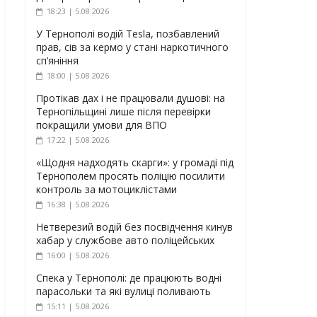
18:23 | 5.08.2026
У Тернополі водій Tesla, позбавлений
прав, сів за кермо у стані наркотичного
сп’яніння
18:00 | 5.08.2026
Протікав дах і не працювали душові: на
Тернопільщині лише після перевірки
покращили умови для ВПО
17:22 | 5.08.2026
«Щодня надходять скарги»: у громаді під
Тернополем просять поліцію посилити
контроль за мотоциклістами
16:38 | 5.08.2026
Нетверезий водій без посвідчення кинув
хабар у службове авто поліцейських
16:00 | 5.08.2026
Спека у Тернополі: де працюють водні
парасольки та які вулиці поливають
15:11 | 5.08.2026