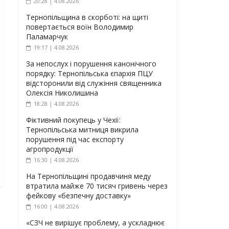
20:28 | 4.08.2026
Тернопільщина в скорботі: на щиті
повертається воїн Володимир
Паламарчук
19:17 | 4.08.2026
За непослух і порушення канонічного
порядку: Тернопільська єпархія ПЦУ
відсторонили від служіння священника
Олексія Николишина
18:28 | 4.08.2026
Фіктивний покупець у Чехії:
Тернопільська митниця викрила
порушення під час експорту
агропродукції
16:30 | 4.08.2026
На Тернопільщині продавчиня меду
втратила майже 70 тисяч гривень через
фейкову «безпечну доставку»
16:00 | 4.08.2026
«СЗЧ не вирішує проблему, а ускладнює