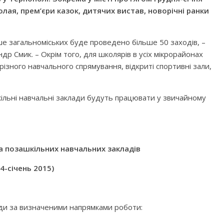
олая, прем’єри казок, дитячих вистав, новорічні ранки
ше загальноміських буде проведено більше 50 заходів, –
др Смик. – Окрім того, для школярів в усіх мікрорайонах
різного навчального спрямування, відкриті спортивні зали,
кільні навчальні заклади будуть працювати у звичайному
а позашкільних навчальних закладів
4-січень 2015)
ди за визначеними напрямками роботи: