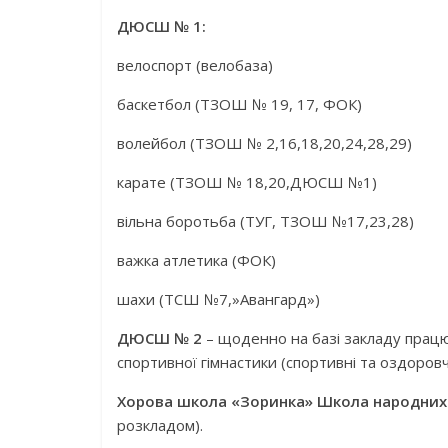
ДЮСШ № 1:
велоспорт (велобаза)
баскетбол (ТЗОШ № 19, 17, ФОК)
волейбол (ТЗОШ № 2,16,18,20,24,28,29)
карате (ТЗОШ № 18,20,ДЮСШ №1)
вільна боротьба (ТУГ, ТЗОШ №17,23,28)
важка атлетика (ФОК)
шахи (ТСШ №7,»Авангард»)
ДЮСШ № 2
– щоденно на базі закладу працюю
спортивної гімнастики (спортивні та оздоровч
Хорова школа «Зоринка» Школа народних
розкладом).