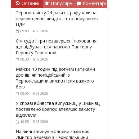
Останні
Популярні
Коментарі
Тернополянку 24 рази штрафували за
перевищення швидкості та порушення
ПДР
09:09 | 6.08.2026
Сім судів і три незавершені поховання:
що відбувається навколо Пантеону
Героїв у Тернополі
08:33 | 6.08.2026
Майже 10 годин під вогнем і атаками
дронів: як поліцейський із
Тернопільщини вижив після важкого
бою
08:00 | 6.08.2026
У справі вбивства випускниці у Вишнівці
поставлено крапку: апеляцію захисту
відхилили
18:35 | 5.08.2026
На війні загинув молодий захисник
Дмитро Березко з Тернопільщини