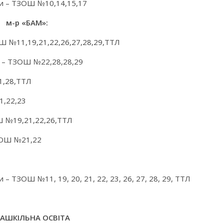
оди – ТЗОШ №10,14,15,17
м-р «БАМ»:
ОШ №11,19,21,22,26,27,28,29,ТТЛ
ії – ТЗОШ №22,28,28,29
1,28,ТТЛ
1,22,23
Ш №19,21,22,26,ТТЛ
ТЗОШ №21,22
 – ТЗОШ №11, 19, 20, 21, 22, 23, 26, 27, 28, 29, ТТЛ
АШКІЛЬНА ОСВІТА