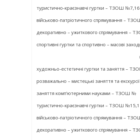
туристично-краєзнавчі гуртки – ТЗОШ №7,16
військово-патріотичного спрямування – ТЗО
декоративно – ужиткового спрямування – Т
спортивні гуртки та спортивно – масові захо
художньо-естетичні гуртки та заняття – ТЗ
розважально – мистецькі заняття та екскурс
заняття комп’ютерними науками – ТЗОШ №
туристично-краєзнавчі гуртки – ТЗОШ №15,1
військово-патріотичного спрямування – ТЗ
декоративно – ужиткового спрямування – Т