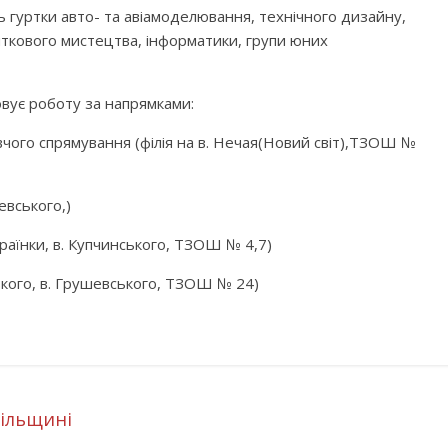
гуртки авто- та авіамоделювання, технічного дизайну,
ткового мистецтва, інформатики, групи юних
вує роботу за напрямками:
чого спрямування (філія на в. Нечая(Новий світ),ТЗОШ №
евського,)
раїнки, в. Купчинського, ТЗОШ № 4,7)
кого, в. Грушевського, ТЗОШ № 24)
ільщині