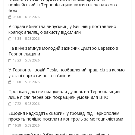
поліцейський із Тернопільщини вижив після важкого
бою
08:00 | 6.08.2026
У справі вбивства випускниці у Вишнівці поставлено
крапку: апеляцію захисту відхилили
18:35 | 5.08.2026
На війні загинув молодий захисник Дмитро Березко з
Тернопільщини
18:23 | 5.08.2026
У Тернополі водій Tesla, позбавлений прав, сів за кермо
у стані наркотичного сп’яніння
18:00 | 5.08.2026
Протікав дах і не працювали душові: на Тернопільщині
лише після перевірки покращили умови для ВПО
17:22 | 5.08.2026
«Щодня надходять скарги»: у громаді під Тернополем
просять поліцію посилити контроль за мотоциклістами
16:38 | 5.08.2026
Нетверезий водій без посвідчення кинув хабар у