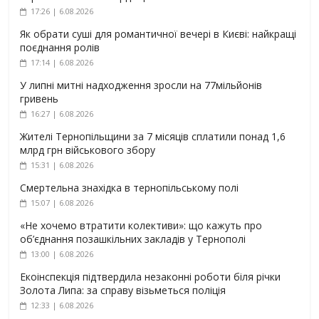
17:26 | 6.08.2026
Як обрати суші для романтичної вечері в Києві: найкращі
поєднання ролів
17:14 | 6.08.2026
У липні митні надходження зросли на 77мільйонів
гривень
16:27 | 6.08.2026
Жителі Тернопільщини за 7 місяців сплатили понад 1,6
млрд грн військового збору
15:31 | 6.08.2026
Смертельна знахідка в тернопільському полі
15:07 | 6.08.2026
«Не хочемо втратити колективи»: що кажуть про
об’єднання позашкільних закладів у Тернополі
13:00 | 6.08.2026
Екоінспекція підтвердила незаконні роботи біля річки
Золота Липа: за справу візьметься поліція
12:33 | 6.08.2026