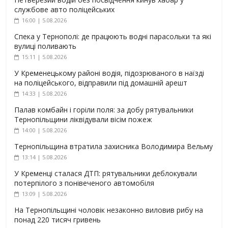
службове авто поліцейських
16:00 | 5.08.2026
Спека у Тернополі: де працюють водні парасольки та які
вулиці поливають
15:11 | 5.08.2026
У Кременецькому районі водія, підозрюваного в наїзді
на поліцейського, відправили під домашній арешт
14:33 | 5.08.2026
Палав комбайн і горіли поля: за добу рятувальники
Тернопільщини ліквідували вісім пожеж
14:00 | 5.08.2026
Тернопільщина втратила захисника Володимира Вельму
13:14 | 5.08.2026
У Кременці сталася ДТП: рятувальники деблокували
потерпілого з понівеченого автомобіля
13:09 | 5.08.2026
На Тернопільщині чоловік незаконно виловив рибу на
понад 220 тисяч гривень