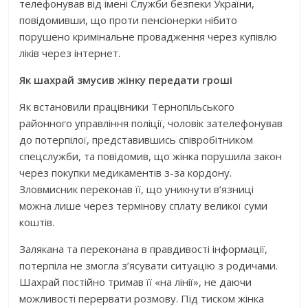
телефонував від імені Служби безпеки України,
повідомивши, що проти пенсіонерки нібито
порушено кримінальне провадження через купівлю
ліків через інтернет.
Як шахрай змусив жінку передати гроші
Як встановили працівники Тернопільського
районного управління поліції, чоловік зателефонував
до потерпілої, представившись співробітником
спецслужби, та повідомив, що жінка порушила закон
через покупки медикаментів з-за кордону.
Зловмисник переконав її, що уникнути в’язниці
можна лише через термінову сплату великої суми
коштів.
Залякана та переконана в правдивості інформації,
потерпіла не змогла з’ясувати ситуацію з родичами.
Шахрай постійно тримав її «на лінії», не даючи
можливості перервати розмову. Під тиском жінка