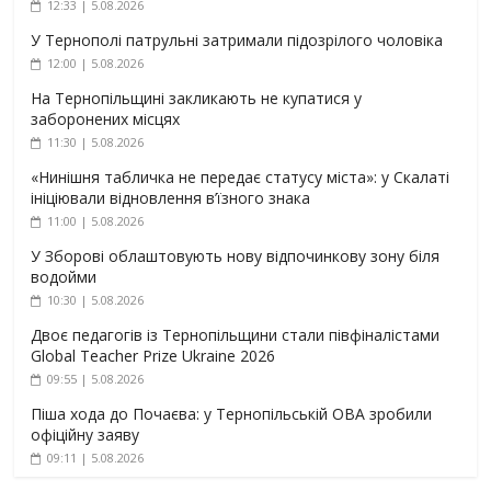
12:33 | 5.08.2026
У Тернополі патрульні затримали підозрілого чоловіка
12:00 | 5.08.2026
На Тернопільщині закликають не купатися у
заборонених місцях
11:30 | 5.08.2026
«Нинішня табличка не передає статусу міста»: у Скалаті
ініціювали відновлення в’їзного знака
11:00 | 5.08.2026
У Зборові облаштовують нову відпочинкову зону біля
водойми
10:30 | 5.08.2026
Двоє педагогів із Тернопільщини стали півфіналістами
Global Teacher Prize Ukraine 2026
09:55 | 5.08.2026
Піша хода до Почаєва: у Тернопільській ОВА зробили
офіційну заяву
09:11 | 5.08.2026