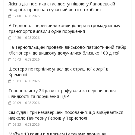
Якісна діагностика стає доступнішою: у Лановецькій
лікарні запрацював сучасний рентген-кабінет
12:00 | 6.08.2026
У Тернополі перевірили кондиціонери в громадському
транспорті: виявили одне порушення
11:30 | 6.08.2026
На Тернопільщині провели військово-патріотичний табір
«Легіонер»: до вишколу долучилися близько 100 дітей
10:43 | 6.08.2026
Шестеро потерпілих унаслідок страшної аварії в
Кременці
10:01 | 6.08.2026
Тернополянку 24 рази штрафували за перевищення
швидкості та порушення ПДР
09:09 | 6.08.2026
Сім судів і три незавершені поховання: що відбувається
навколо Пантеону Героїв у Тернополі
08:33 | 6.08.2026
Майже 10 годин під вогнем і атаками дронів: як