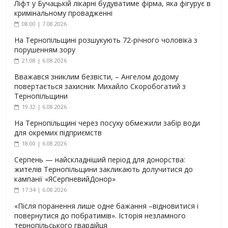
Ліфт у Бучацькій лікарні будуватиме фірма, яка фігурує в
кримінальному провадженні
08:00 | 7.08.2026
На Тернопільщині розшукують 72-річного чоловіка з
порушенням зору
21:08 | 6.08.2026
Вважався зниклим безвісти, – Ангелом додому
повертається захисник Михайло Скоробогатий з
Тернопільщини
19:32 | 6.08.2026
На Тернопільщині через посуху обмежили забір води
для окремих підприємств
18:00 | 6.08.2026
Серпень — найскладніший період для донорства:
жителів Тернопільщини закликають долучитися до
кампанії «ЯСерпневийДонор»
17:34 | 6.08.2026
«Після поранення лише одне бажання –відновитися і
повернутися до побратимів». Історія незламного
тернопільського гвардійця