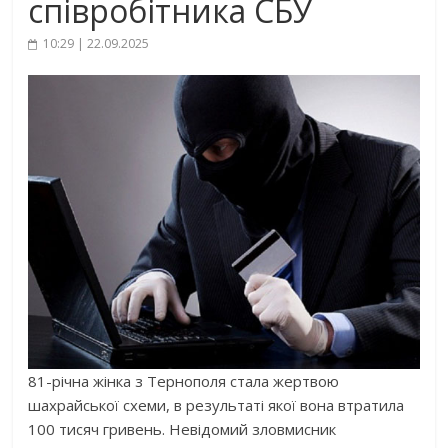
співробітника СБУ
10:29 | 22.09.2025
81-річна жінка з Тернополя стала жертвою
шахрайської схеми, в результаті якої вона втратила
100 тисяч гривень. Невідомий зловмисник