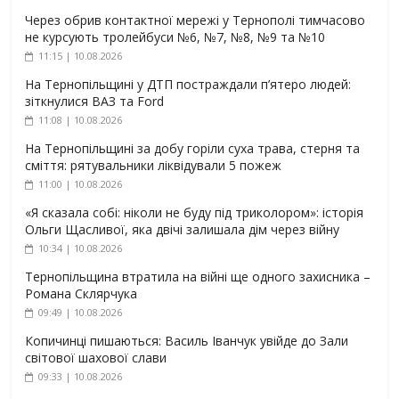
Через обрив контактної мережі у Тернополі тимчасово
не курсують тролейбуси №6, №7, №8, №9 та №10
11:15 | 10.08.2026
На Тернопільщині у ДТП постраждали п’ятеро людей:
зіткнулися ВАЗ та Ford
11:08 | 10.08.2026
На Тернопільщині за добу горіли суха трава, стерня та
сміття: рятувальники ліквідували 5 пожеж
11:00 | 10.08.2026
«Я сказала собі: ніколи не буду під триколором»: історія
Ольги Щасливої, яка двічі залишала дім через війну
10:34 | 10.08.2026
Тернопільщина втратила на війні ще одного захисника –
Романа Склярчука
09:49 | 10.08.2026
Копичинці пишаються: Василь Іванчук увійде до Зали
світової шахової слави
09:33 | 10.08.2026