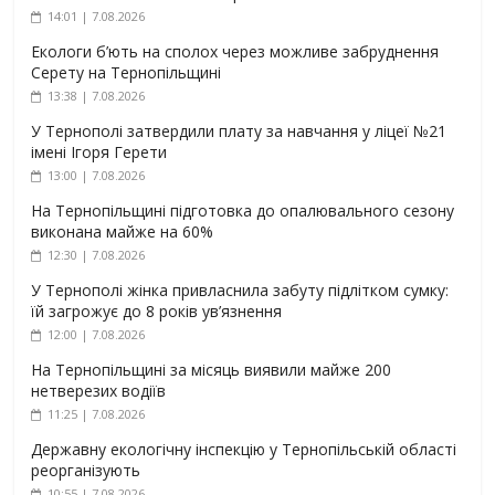
14:01 | 7.08.2026
Екологи б’ють на сполох через можливе забруднення
Серету на Тернопільщині
13:38 | 7.08.2026
У Тернополі затвердили плату за навчання у ліцеї №21
імені Ігоря Герети
13:00 | 7.08.2026
На Тернопільщині підготовка до опалювального сезону
виконана майже на 60%
12:30 | 7.08.2026
У Тернополі жінка привласнила забуту підлітком сумку:
їй загрожує до 8 років ув’язнення
12:00 | 7.08.2026
На Тернопільщині за місяць виявили майже 200
нетверезих водіїв
11:25 | 7.08.2026
Державну екологічну інспекцію у Тернопільській області
реорганізують
10:55 | 7.08.2026