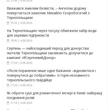
21:08 | 6.08.2026
Вважався зниклим безвісти, – Ангелом додому
повертається захисник Михайло Скоробогатий з
Тернопільщини
19:32 | 6.08.2026
На Тернопільщині через посуху обмежили забір води
для окремих підприємств
18:00 | 6.08.2026
Серпень — найскладніший період для донорства:
жителів Тернопільщини закликають долучитися до
кампанії «ЯСерпневийДонор»
17:34 | 6.08.2026
«Після поранення лише одне бажання –відновитися і
повернутися до побратимів». Історія незламного
тернопільського гвардійця
17:26 | 6.08.2026
Як обрати суші для романтичної вечері в Києві: найкращі
поєднання ролів
17:14 | 6.08.2026