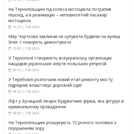
На Тернопільщині під колеса мотоцикла потрапив
пішохід, а в реанімацію – неповнолітній пасажир
мотоцикла
10:16 | 7.08.2026
Мер Чорткова закликав не купувати будівлю на вулиці
Хічія: її планують демонтувати
10:00 | 7.08.2026
У Тернополі створюють всеукраїнську організацію
нащадків українських жертв польських репресій
09:10 | 7.08.2026
У Теребовлі розпочали новий етап ремонту мосту:
підрядник влаштовує дорожній одяг
08:33 | 7.08.2026
Ліфт у Бучацькій лікарні будуватиме фірма, яка фігурує в
кримінальному провадженні
08:00 | 7.08.2026
На Тернопільщині розшукують 72-річного чоловіка з
порушенням зору