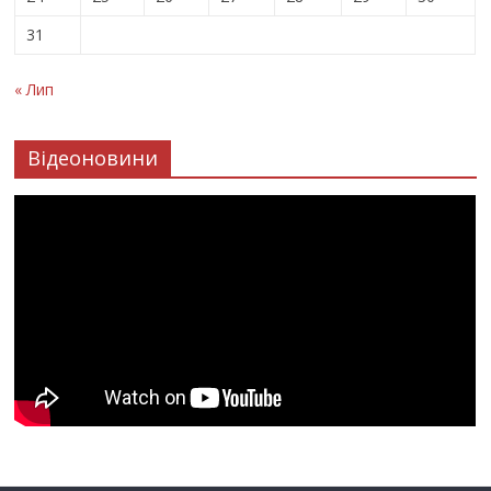
31
« Лип
Відеоновини