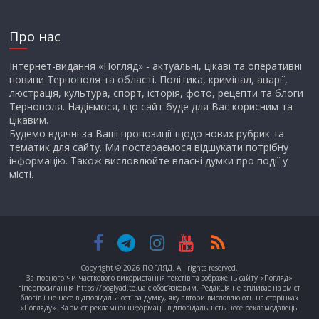
Про нас
Інтернет-видання «Погляд» - актуальні, цікаві та оперативні
новини Тернополя та області. Політика, кримінал, аварії,
люстрація, культура, спорт, історія, фото, рецепти та блоги
Тернополя. Надіємося, що сайт буде для Вас корисним та
цікавим.
Будемо вдячні за Ваші пропозиції щодо нових рубрик та
тематик для сайту. Ми постараємося відшукати потрібну
інформацію. Також висловлюйте власні думки про події у
місті.
Copyright © 2026
ПОГЛЯД
. All rights reserved.
За повного чи часткового використання текстів та зображень сайту «Погляд»
гіперпосилання https://poglyad.te.ua є обов’язковим. Редакція не впливає на зміст
блогів і не несе відповідальності за думку, яку автори висловлюють на сторінках
«Погляду». За зміст рекламної інформації відповідальність несе рекламодавець.