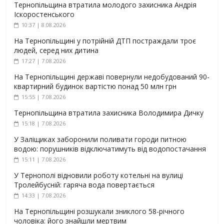
Тернопільщина втратила молодого захисника Андрія
Іскоростенського
10:37 | 8.08.2026
На Тернопільщині у потрійній ДТП постраждали троє
людей, серед них дитина
17:27 | 7.08.2026
На Тернопільщині державі повернули недобудований 90-
квартирний будинок вартістю понад 50 млн грн
15:55 | 7.08.2026
Тернопільщина втратила захисника Володимира Дичку
15:18 | 7.08.2026
У Заліщиках заборонили поливати городи питною
водою: порушників відключатимуть від водопостачання
15:11 | 7.08.2026
У Тернополі відновили роботу котельні на вулиці
Тролейбусній: гаряча вода повертається
14:33 | 7.08.2026
На Тернопільщині розшукали зниклого 58-річного
чоловіка: його знайшли мертвим