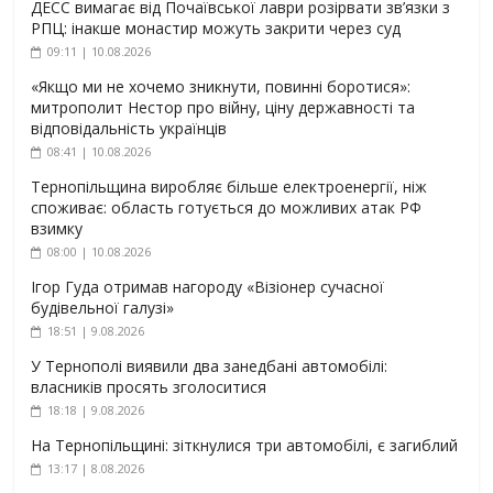
ДЕСС вимагає від Почаївської лаври розірвати зв’язки з
РПЦ: інакше монастир можуть закрити через суд
09:11 | 10.08.2026
«Якщо ми не хочемо зникнути, повинні боротися»:
митрополит Нестор про війну, ціну державності та
відповідальність українців
08:41 | 10.08.2026
Тернопільщина виробляє більше електроенергії, ніж
споживає: область готується до можливих атак РФ
взимку
08:00 | 10.08.2026
Ігор Гуда отримав нагороду «Візіонер сучасної
будівельної галузі»
18:51 | 9.08.2026
У Тернополі виявили два занедбані автомобілі:
власників просять зголоситися
18:18 | 9.08.2026
На Тернопільщині: зіткнулися три автомобілі, є загиблий
13:17 | 8.08.2026