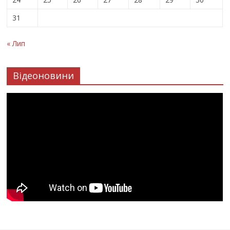
31
« Лип
Відеоновини