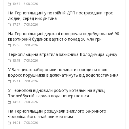
10:37 | 8.08.2026
На Тернопільщині у потрійній ДТП постраждали троє
людей, серед них дитина
17:27 | 7.08.2026
На Тернопільщині державі повернули недобудований 90-
квартирний будинок вартістю понад 50 млн грн
15:55 | 7.08.2026
Тернопільщина втратила захисника Володимира Дичку
15:18 | 7.08.2026
У Заліщиках заборонили поливати городи питною
водою: порушників відключатимуть від водопостачання
15:11 | 7.08.2026
У Тернополі відновили роботу котельні на вулиці
Тролейбусній: гаряча вода повертається
14:33 | 7.08.2026
На Тернопільщині розшукали зниклого 58-річного
чоловіка: його знайшли мертвим
14:01 | 7.08.2026