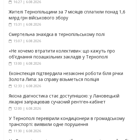
16:27 | 6.08.2026
Жителі Тернопільщини за 7 місяців сплатили понад 1,6
млрд грн військового збору
15:31 | 6.08.2026
Смертельна знахідка в тернопільському полі
15:07 | 6.08.2026
«Не хочемо втратити колективи»: що кажуть про
об’єднання позашкільних закладів у Тернополі
13:00 | 6.08.2026
Екоінспекція підтвердила незаконні роботи біля річки
Золота Липа: за справу візьметься поліція
12:33 | 6.08.2026
Якісна діагностика стає доступнішою: у Лановецькій
лікарні запрацював сучасний рентген-кабінет
12:00 | 6.08.2026
У Тернополі перевірили кондиціонери в громадському
транспорті: виявили одне порушення
11:30 | 6.08.2026