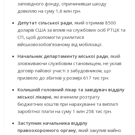
заповідного фонду, спричинивши шкоду
довкіллю на суму 1,6 млн грн.
Депутат сільської ради
, який отримав 8500
доларів США за вплив на службових осіб РТЦК та
СП, щоб допомогти ухилитися
військовозобов’язаному від мобілізації.
Начальник департаменту міської ради
, який
зловживаючи службовим становищем, не уклав
договір пайової участі з забудовником, що
призвело до збитків у розмірі 617 тис грн.
Колишній головний лікар та завідувач відділу
міської лікарні
, які вчинили розтрату
бюджетних коштів при нарахуванні та виплаті
заробітної плати на суму 1 млн 258 тис грн.
Заступник начальника відділу
правоохоронного органу
, який закупив майно