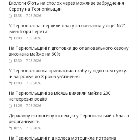
Екологи б’ють на сполох через можливе забруднення
Серету на Тернопільщині
13:38 | 7.08.2026
У Тернополі затвердили плату за навчання у ліцеї №21
імені Ігоря Герети
13:00 | 7.08.2026
На Тернопільщині підготовка до опалювального сезону
виконана майже на 60%
12:30 | 7.08.2026
У Тернополі жінка привласнила забуту підлітком сумку:
їй загрожує до 8 років ув’язнення
12:00 | 7.08.2026
На Тернопільщині за місяць виявили майже 200
нетверезих водіїв
11:25 | 7.08.2026
Державну екологічну інспекцію у Тернопільській області
реорганізують
10:55 | 7.08.2026
На Тернопільщині під колеса мотоцикла потрапив