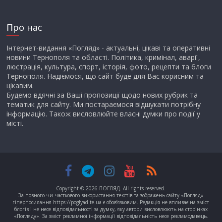
Про нас
Інтернет-видання «Погляд» - актуальні, цікаві та оперативні
новини Тернополя та області. Політика, кримінал, аварії,
люстрація, культура, спорт, історія, фото, рецепти та блоги
Тернополя. Надіємося, що сайт буде для Вас корисним та
цікавим.
Будемо вдячні за Ваші пропозиції щодо нових рубрик та
тематик для сайту. Ми постараємося відшукати потрібну
інформацію. Також висловлюйте власні думки про події у
місті.
Copyright © 2026
ПОГЛЯД
. All rights reserved.
За повного чи часткового використання текстів та зображень сайту «Погляд»
гіперпосилання https://poglyad.te.ua є обов’язковим. Редакція не впливає на зміст
блогів і не несе відповідальності за думку, яку автори висловлюють на сторінках
«Погляду». За зміст рекламної інформації відповідальність несе рекламодавець.