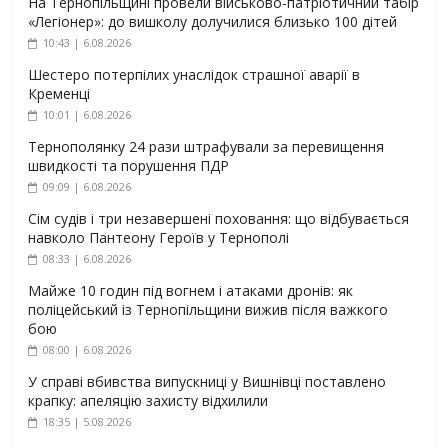
На Тернопільщині провели військово-патріотичний табір
«Легіонер»: до вишколу долучилися близько 100 дітей
10:43 | 6.08.2026
Шестеро потерпілих унаслідок страшної аварії в
Кременці
10:01 | 6.08.2026
Тернополянку 24 рази штрафували за перевищення
швидкості та порушення ПДР
09:09 | 6.08.2026
Сім судів і три незавершені поховання: що відбувається
навколо Пантеону Героїв у Тернополі
08:33 | 6.08.2026
Майже 10 годин під вогнем і атаками дронів: як
поліцейський із Тернопільщини вижив після важкого
бою
08:00 | 6.08.2026
У справі вбивства випускниці у Вишнівці поставлено
крапку: апеляцію захисту відхилили
18:35 | 5.08.2026