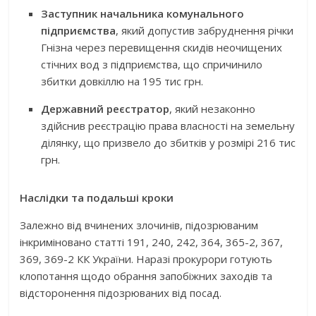
Заступник начальника комунального
підприємства
, який допустив забруднення річки
Гнізна через перевищення скидів неочищених
стічних вод з підприємства, що спричинило
збитки довкіллю на 195 тис грн.
Державний реєстратор
, який незаконно
здійснив реєстрацію права власності на земельну
ділянку, що призвело до збитків у розмірі 216 тис
грн.
Наслідки та подальші кроки
Залежно від вчинених злочинів, підозрюваним
інкриміновано статті 191, 240, 242, 364, 365-2, 367,
369, 369-2 КК України. Наразі прокурори готують
клопотання щодо обрання запобіжних заходів та
відсторонення підозрюваних від посад.