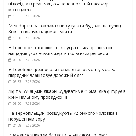
пішохід, а в реанімацію – неповнолітній пасажир
мотоцикла
10:16 | 7.08.2026
Мер Чорткова закликав не купувати будівлю на вулиці
Хічія: її планують демонтувати
10:00 | 7.08.2026
У Тернополі створюють всеукраїнську організацію
нащадків українських жертв польських репресій
09:10 | 7.08.2026
У Теребовлі розпочали новий етап ремонту мосту:
підрядник влаштовує дорожній одяг
08:33 | 7.08.2026
Ліфт у Бучацькій лікарні будуватиме фірма, яка фігурує в
кримінальному провадженні
08:00 | 7.08.2026
На Тернопільщині розшукують 72-річного чоловіка з
порушенням зору
21:08 | 6.08.2026
Вважався зниклим безвісти, – Ангелом додому