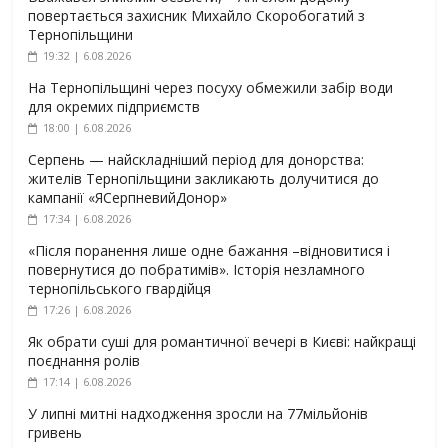
повертається захисник Михайло Скоробогатий з
Тернопільщини
19:32 | 6.08.2026
На Тернопільщині через посуху обмежили забір води
для окремих підприємств
18:00 | 6.08.2026
Серпень — найскладніший період для донорства:
жителів Тернопільщини закликають долучитися до
кампанії «ЯСерпневийДонор»
17:34 | 6.08.2026
«Після поранення лише одне бажання –відновитися і
повернутися до побратимів». Історія незламного
тернопільського гвардійця
17:26 | 6.08.2026
Як обрати суші для романтичної вечері в Києві: найкращі
поєднання ролів
17:14 | 6.08.2026
У липні митні надходження зросли на 77мільйонів
гривень