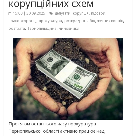
корупційних схем
,
,
,
15:00 | 30.09.2025
депутати
корупція
підозри
,
,
,
правоохоронці
прокуратура
розкрадання бюджетних коштів
,
,
розтрата
Тернопільщина
чиновники
Протягом останнього часу прокуратура
Тернопільської області активно працює над