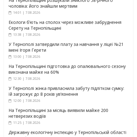
На Тернопільщині розшукали зниклого 58-річного
чоловіка: його знайшли мертвим
14:01 | 7.08.2026
Екологи б’ють на сполох через можливе забруднення
Серету на Тернопільщині
13:38 | 7.08.2026
У Тернополі затвердили плату за навчання у ліцеї №21
імені Ігоря Герети
13:00 | 7.08.2026
На Тернопільщині підготовка до опалювального сезону
виконана майже на 60%
12:30 | 7.08.2026
У Тернополі жінка привласнила забуту підлітком сумку:
їй загрожує до 8 років ув’язнення
12:00 | 7.08.2026
На Тернопільщині за місяць виявили майже 200
нетверезих водіїв
11:25 | 7.08.2026
Державну екологічну інспекцію у Тернопільській області