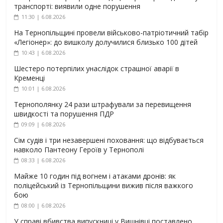
транспорті: виявили одне порушення
11:30 | 6.08.2026
На Тернопільщині провели військово-патріотичний табір
«Легіонер»: до вишколу долучилися близько 100 дітей
10:43 | 6.08.2026
Шестеро потерпілих унаслідок страшної аварії в
Кременці
10:01 | 6.08.2026
Тернополянку 24 рази штрафували за перевищення
швидкості та порушення ПДР
09:09 | 6.08.2026
Сім судів і три незавершені поховання: що відбувається
навколо Пантеону Героїв у Тернополі
08:33 | 6.08.2026
Майже 10 годин під вогнем і атаками дронів: як
поліцейський із Тернопільщини вижив після важкого
бою
08:00 | 6.08.2026
У справі вбивства випускниці у Вишнівці поставлено