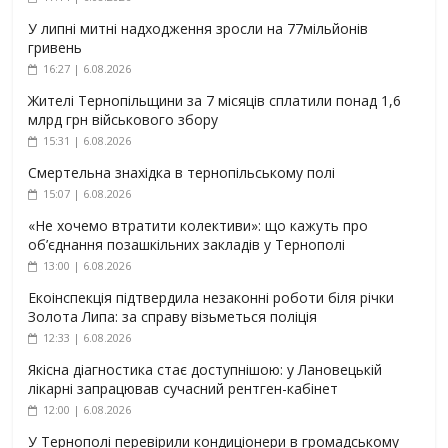
У липні митні надходження зросли на 77мільйонів
гривень
16:27 | 6.08.2026
Жителі Тернопільщини за 7 місяців сплатили понад 1,6
млрд грн військового збору
15:31 | 6.08.2026
Смертельна знахідка в тернопільському полі
15:07 | 6.08.2026
«Не хочемо втратити колективи»: що кажуть про
об’єднання позашкільних закладів у Тернополі
13:00 | 6.08.2026
Екоінспекція підтвердила незаконні роботи біля річки
Золота Липа: за справу візьметься поліція
12:33 | 6.08.2026
Якісна діагностика стає доступнішою: у Лановецькій
лікарні запрацював сучасний рентген-кабінет
12:00 | 6.08.2026
У Тернополі перевірили кондиціонери в громадському