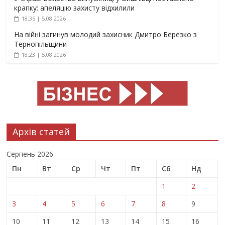
крапку: апеляцію захисту відхилили
18:35 | 5.08.2026
На війні загинув молодий захисник Дмитро Березко з
Тернопільщини
18:23 | 5.08.2026
Архів статей
Серпень 2026
Пн
Вт
Ср
Чт
Пт
Сб
Нд
1
2
3
4
5
6
7
8
9
10
11
12
13
14
15
16