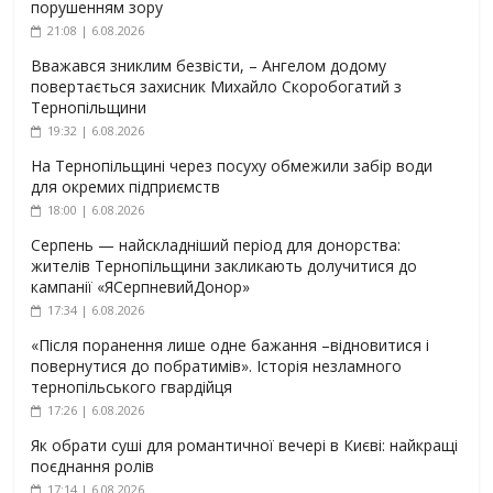
порушенням зору
21:08 | 6.08.2026
Вважався зниклим безвісти, – Ангелом додому
повертається захисник Михайло Скоробогатий з
Тернопільщини
19:32 | 6.08.2026
На Тернопільщині через посуху обмежили забір води
для окремих підприємств
18:00 | 6.08.2026
Серпень — найскладніший період для донорства:
жителів Тернопільщини закликають долучитися до
кампанії «ЯСерпневийДонор»
17:34 | 6.08.2026
«Після поранення лише одне бажання –відновитися і
повернутися до побратимів». Історія незламного
тернопільського гвардійця
17:26 | 6.08.2026
Як обрати суші для романтичної вечері в Києві: найкращі
поєднання ролів
17:14 | 6.08.2026