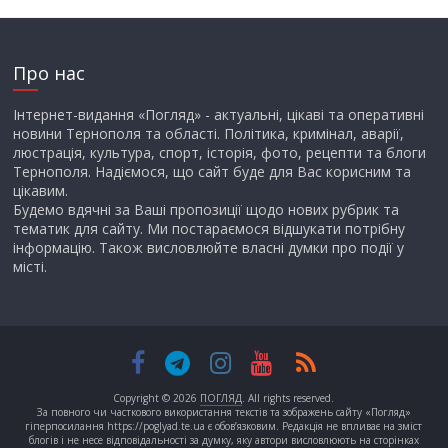
Про нас
Інтернет-видання «Погляд» - актуальні, цікаві та оперативні
новини Тернополя та області. Політика, кримінал, аварії,
люстрація, культура, спорт, історія, фото, рецепти та блоги
Тернополя. Надіємося, що сайт буде для Вас корисним та
цікавим.
Будемо вдячні за Ваші пропозиції щодо нових рубрик та
тематик для сайту. Ми постараємося відшукати потрібну
інформацію. Також висловлюйте власні думки про події у
місті.
Copyright © 2026
ПОГЛЯД
. All rights reserved.
За повного чи часткового використання текстів та зображень сайту «Погляд»
гіперпосилання https://poglyad.te.ua є обов’язковим. Редакція не впливає на зміст
блогів і не несе відповідальності за думку, яку автори висловлюють на сторінках