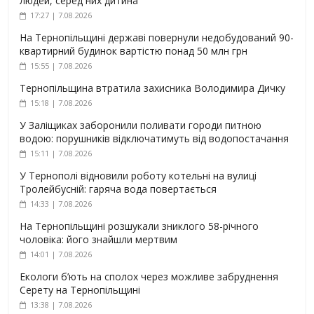
людей, серед них дитина
17:27 | 7.08.2026
На Тернопільщині державі повернули недобудований 90-
квартирний будинок вартістю понад 50 млн грн
15:55 | 7.08.2026
Тернопільщина втратила захисника Володимира Дичку
15:18 | 7.08.2026
У Заліщиках заборонили поливати городи питною
водою: порушників відключатимуть від водопостачання
15:11 | 7.08.2026
У Тернополі відновили роботу котельні на вулиці
Тролейбусній: гаряча вода повертається
14:33 | 7.08.2026
На Тернопільщині розшукали зниклого 58-річного
чоловіка: його знайшли мертвим
14:01 | 7.08.2026
Екологи б’ють на сполох через можливе забруднення
Серету на Тернопільщині
13:38 | 7.08.2026