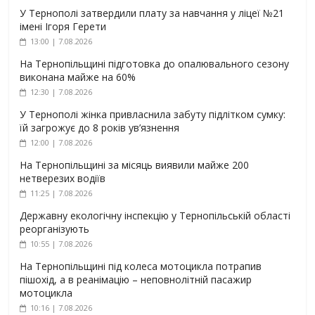
У Тернополі затвердили плату за навчання у ліцеї №21
імені Ігоря Герети
13:00 | 7.08.2026
На Тернопільщині підготовка до опалювального сезону
виконана майже на 60%
12:30 | 7.08.2026
У Тернополі жінка привласнила забуту підлітком сумку:
їй загрожує до 8 років ув’язнення
12:00 | 7.08.2026
На Тернопільщині за місяць виявили майже 200
нетверезих водіїв
11:25 | 7.08.2026
Державну екологічну інспекцію у Тернопільській області
реорганізують
10:55 | 7.08.2026
На Тернопільщині під колеса мотоцикла потрапив
пішохід, а в реанімацію – неповнолітній пасажир
мотоцикла
10:16 | 7.08.2026