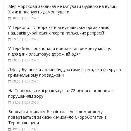
Мер Чорткова закликав не купувати будівлю на вулиці
Хічія: її планують демонтувати
10:00 | 7.08.2026
У Тернополі створюють всеукраїнську організацію
нащадків українських жертв польських репресій
09:10 | 7.08.2026
У Теребовлі розпочали новий етап ремонту мосту:
підрядник влаштовує дорожній одяг
08:33 | 7.08.2026
Ліфт у Бучацькій лікарні будуватиме фірма, яка фігурує в
кримінальному провадженні
08:00 | 7.08.2026
На Тернопільщині розшукують 72-річного чоловіка з
порушенням зору
21:08 | 6.08.2026
Вважався зниклим безвісти, – Ангелом додому
повертається захисник Михайло Скоробогатий з
Тернопільщини
19:32 | 6.08.2026