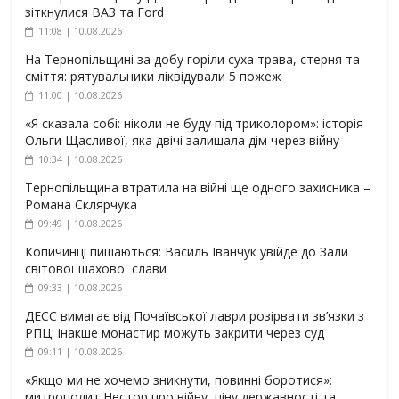
зіткнулися ВАЗ та Ford
11:08 | 10.08.2026
На Тернопільщині за добу горіли суха трава, стерня та
сміття: рятувальники ліквідували 5 пожеж
11:00 | 10.08.2026
«Я сказала собі: ніколи не буду під триколором»: історія
Ольги Щасливої, яка двічі залишала дім через війну
10:34 | 10.08.2026
Тернопільщина втратила на війні ще одного захисника –
Романа Склярчука
09:49 | 10.08.2026
Копичинці пишаються: Василь Іванчук увійде до Зали
світової шахової слави
09:33 | 10.08.2026
ДЕСС вимагає від Почаївської лаври розірвати зв’язки з
РПЦ: інакше монастир можуть закрити через суд
09:11 | 10.08.2026
«Якщо ми не хочемо зникнути, повинні боротися»:
митрополит Нестор про війну, ціну державності та