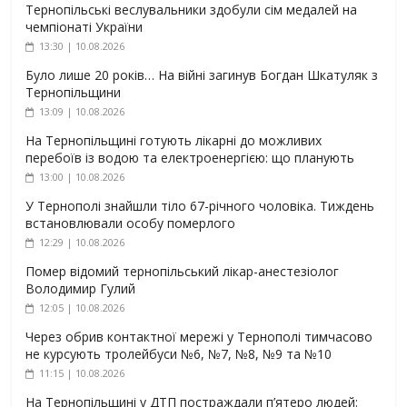
Тернопільські веслувальники здобули сім медалей на
чемпіонаті України
13:30 | 10.08.2026
Було лише 20 років… На війні загинув Богдан Шкатуляк з
Тернопільщини
13:09 | 10.08.2026
На Тернопільщині готують лікарні до можливих
перебоїв із водою та електроенергією: що планують
13:00 | 10.08.2026
У Тернополі знайшли тіло 67-річного чоловіка. Тиждень
встановлювали особу померлого
12:29 | 10.08.2026
Помер відомий тернопільський лікар-анестезіолог
Володимир Гулий
12:05 | 10.08.2026
Через обрив контактної мережі у Тернополі тимчасово
не курсують тролейбуси №6, №7, №8, №9 та №10
11:15 | 10.08.2026
На Тернопільщині у ДТП постраждали п’ятеро людей: