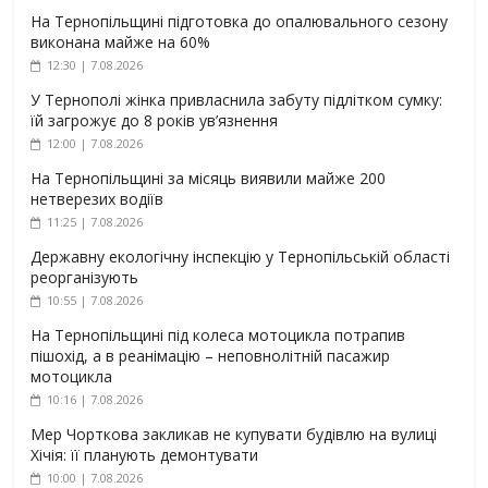
На Тернопільщині підготовка до опалювального сезону
виконана майже на 60%
12:30 | 7.08.2026
У Тернополі жінка привласнила забуту підлітком сумку:
їй загрожує до 8 років ув’язнення
12:00 | 7.08.2026
На Тернопільщині за місяць виявили майже 200
нетверезих водіїв
11:25 | 7.08.2026
Державну екологічну інспекцію у Тернопільській області
реорганізують
10:55 | 7.08.2026
На Тернопільщині під колеса мотоцикла потрапив
пішохід, а в реанімацію – неповнолітній пасажир
мотоцикла
10:16 | 7.08.2026
Мер Чорткова закликав не купувати будівлю на вулиці
Хічія: її планують демонтувати
10:00 | 7.08.2026