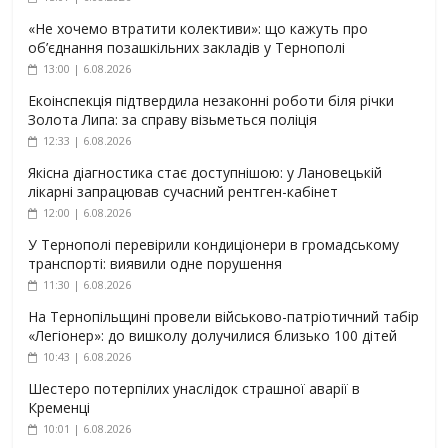
«Не хочемо втратити колективи»: що кажуть про
об’єднання позашкільних закладів у Тернополі
13:00 | 6.08.2026
Екоінспекція підтвердила незаконні роботи біля річки
Золота Липа: за справу візьметься поліція
12:33 | 6.08.2026
Якісна діагностика стає доступнішою: у Лановецькій
лікарні запрацював сучасний рентген-кабінет
12:00 | 6.08.2026
У Тернополі перевірили кондиціонери в громадському
транспорті: виявили одне порушення
11:30 | 6.08.2026
На Тернопільщині провели військово-патріотичний табір
«Легіонер»: до вишколу долучилися близько 100 дітей
10:43 | 6.08.2026
Шестеро потерпілих унаслідок страшної аварії в
Кременці
10:01 | 6.08.2026