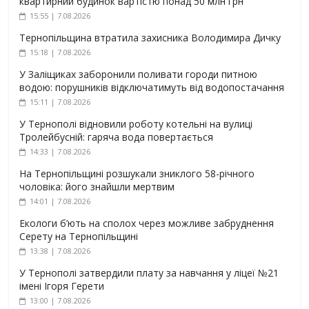
квартирний будинок вартістю понад 50 млн грн
15:55 | 7.08.2026
Тернопільщина втратила захисника Володимира Дичку
15:18 | 7.08.2026
У Заліщиках заборонили поливати городи питною
водою: порушників відключатимуть від водопостачання
15:11 | 7.08.2026
У Тернополі відновили роботу котельні на вулиці
Тролейбусній: гаряча вода повертається
14:33 | 7.08.2026
На Тернопільщині розшукали зниклого 58-річного
чоловіка: його знайшли мертвим
14:01 | 7.08.2026
Екологи б’ють на сполох через можливе забруднення
Серету на Тернопільщині
13:38 | 7.08.2026
У Тернополі затвердили плату за навчання у ліцеї №21
імені Ігоря Герети
13:00 | 7.08.2026