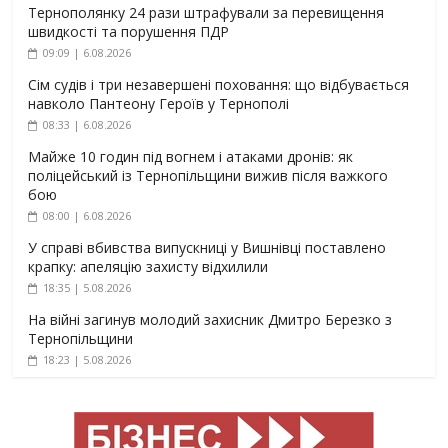
Тернополянку 24 рази штрафували за перевищення
швидкості та порушення ПДР
09:09 | 6.08.2026
Сім судів і три незавершені поховання: що відбувається
навколо Пантеону Героїв у Тернополі
08:33 | 6.08.2026
Майже 10 годин під вогнем і атаками дронів: як
поліцейський із Тернопільщини вижив після важкого
бою
08:00 | 6.08.2026
У справі вбивства випускниці у Вишнівці поставлено
крапку: апеляцію захисту відхилили
18:35 | 5.08.2026
На війні загинув молодий захисник Дмитро Березко з
Тернопільщини
18:23 | 5.08.2026