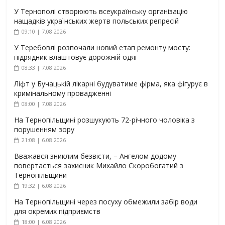
У Тернополі створюють всеукраїнську організацію
нащадків українських жертв польських репресій
09:10 | 7.08.2026
У Теребовлі розпочали новий етап ремонту мосту:
підрядник влаштовує дорожній одяг
08:33 | 7.08.2026
Ліфт у Бучацькій лікарні будуватиме фірма, яка фігурує в
кримінальному провадженні
08:00 | 7.08.2026
На Тернопільщині розшукують 72-річного чоловіка з
порушенням зору
21:08 | 6.08.2026
Вважався зниклим безвісти, – Ангелом додому
повертається захисник Михайло Скоробогатий з
Тернопільщини
19:32 | 6.08.2026
На Тернопільщині через посуху обмежили забір води
для окремих підприємств
18:00 | 6.08.2026