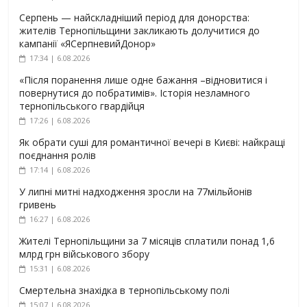
Серпень — найскладніший період для донорства:
жителів Тернопільщини закликають долучитися до
кампанії «ЯСерпневийДонор»
17:34 | 6.08.2026
«Після поранення лише одне бажання –відновитися і
повернутися до побратимів». Історія незламного
тернопільського гвардійця
17:26 | 6.08.2026
Як обрати суші для романтичної вечері в Києві: найкращі
поєднання ролів
17:14 | 6.08.2026
У липні митні надходження зросли на 77мільйонів
гривень
16:27 | 6.08.2026
Жителі Тернопільщини за 7 місяців сплатили понад 1,6
млрд грн військового збору
15:31 | 6.08.2026
Смертельна знахідка в тернопільському полі
15:07 | 6.08.2026