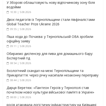
У Зборові облаштовують нову відпочинкову зону біля
водойми
10:30 | 5.08.2026
Двоє педагогів із Тернопільщини стали півфіналістами
Global Teacher Prize Ukraine 2026
09:55 | 5.08.2026
Піша хода до Почаєва: у Тернопільській ОВА зробили
офіційну заяву
09:11 | 5.08.2026
Обираємо диспенсер для пива для домашнього бару:
Експертний гід
08:54 | 5.08.2026
Екологічний скандал на межі Тернопільщини та
Прикарпаття: через річку насипали незаконну переправу
08:44 | 5.08.2026
Дарця Веретюк: «Пантеон Героїв у Тернополі став
початком нової культури військової пам’яті в Україні»
08:00 | 5.08.2026
росія атакувала логістичну інфраструктуру на Київщині: