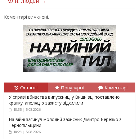
млн. людей
→
Коментарі вимкнені.
Останні
Популярні
Коментарі
У справі вбивства випускниці у Вишнівці поставлено
крапку: апеляцію захисту відхилили
18:35 | 5.08.2026
На війні загинув молодий захисник Дмитро Березко з
Тернопільщини
18:23 | 5.08.2026