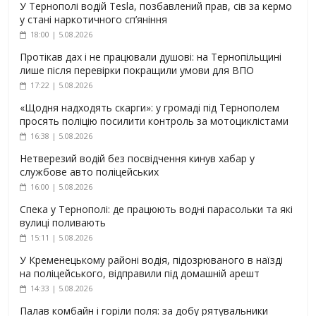
У Тернополі водій Tesla, позбавлений прав, сів за кермо
у стані наркотичного сп’яніння
18:00 | 5.08.2026
Протікав дах і не працювали душові: на Тернопільщині
лише після перевірки покращили умови для ВПО
17:22 | 5.08.2026
«Щодня надходять скарги»: у громаді під Тернополем
просять поліцію посилити контроль за мотоциклістами
16:38 | 5.08.2026
Нетверезий водій без посвідчення кинув хабар у
службове авто поліцейських
16:00 | 5.08.2026
Спека у Тернополі: де працюють водні парасольки та які
вулиці поливають
15:11 | 5.08.2026
У Кременецькому районі водія, підозрюваного в наїзді
на поліцейського, відправили під домашній арешт
14:33 | 5.08.2026
Палав комбайн і горіли поля: за добу рятувальники