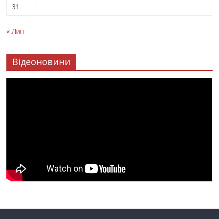
31
« Лип
Відеоновини