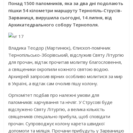
Понад 1500 паломників, яка за два дні подолають
пішки 54 кілометри маршруту Тернопіль-Струсів-
Зарваниця, вирушила сьогодні, 14 липня, від
Архикатедрального собору Тернополя.
Владика Теодор (Мартинюк), Єпископ-помічник
Тернопільсько-Зборівський, відслужив Святу Літургію
для прочан, відтак прочитав молитву благословення,
а священики окропили кожного святою водою.
Архиєрей запросив вірних особливо молитися за мир
в Україні, а відтак сам очолив пішу колону.
Оргкомітет подбав про належні умови для
паломників: харчування та нічліг. У Струсові буде
відслужено Святу Літургію, а велика кількість
священиків спеціально прибула, щоб сповідати
прочан. Супроводжує колону карета швидкої
допомоги та міліція. Прочани прибудуть у Зарваницю