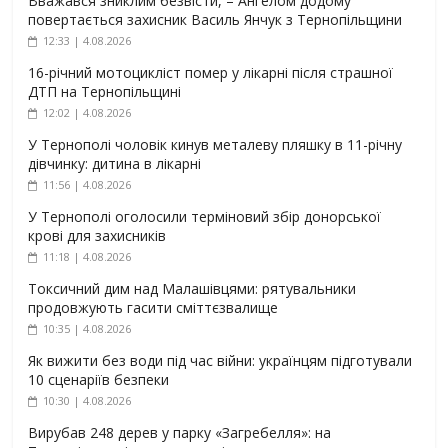
Вважався зниклим безвісти, – Ангелом додому
повертається захисник Василь Янчук з Тернопільщини
12:33 | 4.08.2026
16-річний мотоцикліст помер у лікарні після страшної
ДТП на Тернопільщині
12:02 | 4.08.2026
У Тернополі чоловік кинув металеву пляшку в 11-річну
дівчинку: дитина в лікарні
11:56 | 4.08.2026
У Тернополі оголосили терміновий збір донорської
крові для захисників
11:18 | 4.08.2026
Токсичний дим над Малашівцями: рятувальники
продовжують гасити сміттєзвалище
10:35 | 4.08.2026
Як вижити без води під час війни: українцям підготували
10 сценаріїв безпеки
10:30 | 4.08.2026
Вирубав 248 дерев у парку «Загребелля»: на