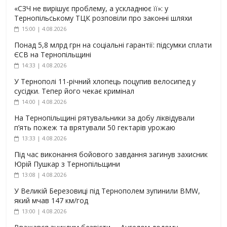
«СЗЧ не вирішує проблему, а ускладнює її»: у
Тернопільському ТЦК розповіли про законні шляхи
15:00 | 4.08.2026
Понад 5,8 млрд грн на соціальні гарантії: підсумки сплати
ЄСВ на Тернопільщині
14:33 | 4.08.2026
У Тернополі 11-річний хлопець поцупив велосипед у
сусідки. Тепер його чекає кримінал
14:00 | 4.08.2026
На Тернопільщині рятувальники за добу ліквідували
п’ять пожеж та врятували 50 гектарів урожаю
13:33 | 4.08.2026
Під час виконання бойового завдання загинув захисник
Юрій Пушкар з Тернопільщини
13:08 | 4.08.2026
У Великій Березовиці під Тернополем зупинили BMW,
який мчав 147 км/год
13:00 | 4.08.2026