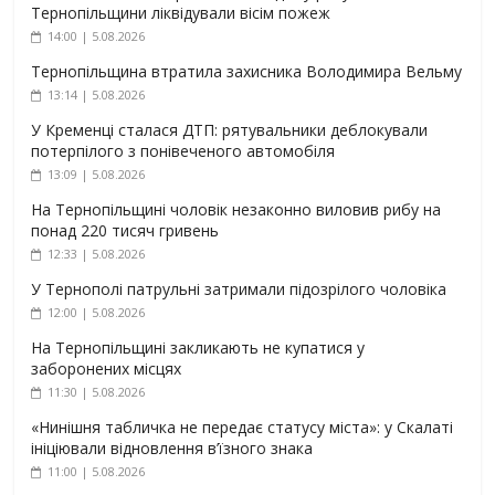
Тернопільщини ліквідували вісім пожеж
14:00 | 5.08.2026
Тернопільщина втратила захисника Володимира Вельму
13:14 | 5.08.2026
У Кременці сталася ДТП: рятувальники деблокували
потерпілого з понівеченого автомобіля
13:09 | 5.08.2026
На Тернопільщині чоловік незаконно виловив рибу на
понад 220 тисяч гривень
12:33 | 5.08.2026
У Тернополі патрульні затримали підозрілого чоловіка
12:00 | 5.08.2026
На Тернопільщині закликають не купатися у
заборонених місцях
11:30 | 5.08.2026
«Нинішня табличка не передає статусу міста»: у Скалаті
ініціювали відновлення в’їзного знака
11:00 | 5.08.2026