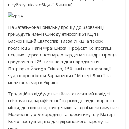
в суботу, після обіду (16 липня).
На Загальнонаціональну прощу до Зарваниці
прибудуть члени Синоду єпископів УГКЦ та
Блаженніший Святослав, Глава УГКЦ, а також
посланець Папи Франциска, Префект Конгрегації
Східних Церков Леонардо Кардинал Сандрі. Проща
приурочена 125-тиліттю з дня народження
Патріарха Йосифа Сліпого, 150-тиліттю коронації
чудотворної ікони Зарваницької Матері Божої та
молитві за мир в Україні.
Традиційно відбудеться багатотисячний похід зі
свічками від парафіяльної церкви до чудотворного
місця, де єпископи, священики та вірні молитимуться
Молебень до Богородиці та проситимуть у Матері
Божої заступництва для українського народу та
миру.