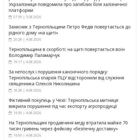
Укрзалізниця повідомила про загиблих біля залізничної
платформи
07:59 | 5.08.2026
Захисник з Тернопільщини Петро Федів повертається до
рідного дому «на щиті»
20:28 | 4.08.2026
Тернопільщина в скорботі: на щиті повертається воїн
Володимир Паламарчук
19:17 | 4.08.2026
За непослух і порушення канонічного порядку:
Тернопільська єпархія ПЦУ відсторонили від служіння
священника Олексія Николишина
18:28 | 4.08.2026
Фіктивний покупець у Чехії: Тернопільська митниця
викрила порушення під час експорту агропродукції
16:30 | 4.08.2026
На Тернопільщині продавчиня меду втратила майже 70
тисяч гривень через фейкову «безпечну доставку»
16:00 | 4.08.2026