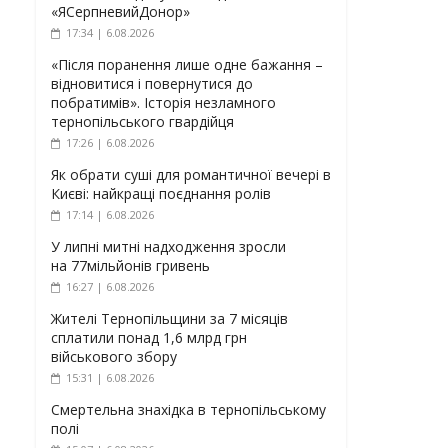
«ЯСерпневийДонор»
17:34 | 6.08.2026
«Після поранення лише одне бажання –
відновитися і повернутися до
побратимів». Історія незламного
тернопільського гвардійця
17:26 | 6.08.2026
Як обрати суші для романтичної вечері в
Києві: найкращі поєднання ролів
17:14 | 6.08.2026
У липні митні надходження зросли
на 77мільйонів гривень
16:27 | 6.08.2026
Жителі Тернопільщини за 7 місяців
сплатили понад 1,6 млрд грн
військового збору
15:31 | 6.08.2026
Смертельна знахідка в тернопільському
полі