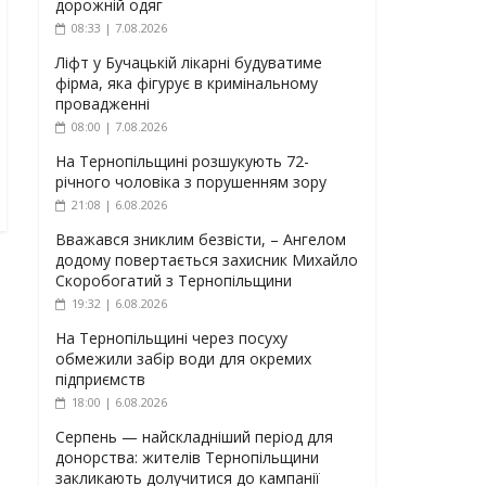
дорожній одяг
08:33 | 7.08.2026
Ліфт у Бучацькій лікарні будуватиме
фірма, яка фігурує в кримінальному
провадженні
08:00 | 7.08.2026
На Тернопільщині розшукують 72-
річного чоловіка з порушенням зору
21:08 | 6.08.2026
Вважався зниклим безвісти, – Ангелом
додому повертається захисник Михайло
Скоробогатий з Тернопільщини
19:32 | 6.08.2026
На Тернопільщині через посуху
обмежили забір води для окремих
підприємств
18:00 | 6.08.2026
Серпень — найскладніший період для
донорства: жителів Тернопільщини
закликають долучитися до кампанії