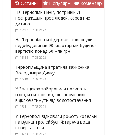
Останні
Популярні
Коментарі
На Тернопільщині у потрійній ДТП
постраждали троє людей, серед них
дитина
17:27 | 7.08.2026
На Тернопільщині державі повернули
недобудований 90-квартирний будинок
вартістю понад 50 млн грн
15:55 | 7.08.2026
Тернопільщина втратила захисника
Володимира Дичку
15:18 | 7.08.2026
У Заліщиках заборонили поливати
городи питною водою: порушників
відключатимуть від водопостачання
15:11 | 7.08.2026
У Тернополі відновили роботу котельні
на вулиці Тролейбусній: гаряча вода
повертається
14:33 | 7.08.2026