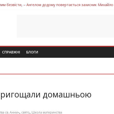
лим безвісти, – Ангелом додому повертається захисник Михайло
ув молодий захисник Дмитро Березко з Тернопільщини
 втратила захисника Володимира Вельму
нопільщини Петро Федів повертається до рідного дому «на щиті»
 втратила захисника Володимира Дичку
СПРАВЖНІ
БЛОГИ
 пригощали домашньою
,
,
ва св. Анни»
свято
Школа материнства