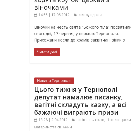
віночками
,
14:55 | 17.06.2012
свято
церква
Віночки на честь свята “Божого тіла” посвятил
сьогодні, 17 червня, у церквах Тернополя.
Прихожани несли до храмів заквітчані вінки з
Читати далі
Новини Тернополя
Цього тижня у Тернополі
депутат намалює писанку,
вагітні складуть казку, а всі
бажаючі виграють призи
,
,
13:28 | 2.04.2012
вагітність
свято
Школа щасли
материнства св. Анни