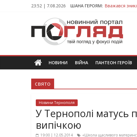
Skip
23:52 | 7.08.2026
ШАНА ГЕРОЯМ:
Вважався зник
to
На війні загин
content
ПОГЛЯД
Тернопільщина
Захисник з Тер
Тернопільщина
Новини
Тернополя.
Тернопільські
новини
НОВИНИ
ВІЙНА
ПАНТЕОН ГЕРОЇВ
та
події
свято
Новини Тернополя
У Тернополі матусь
випічкою
19:00 | 12.05.2014
«Школа щасливого материнст