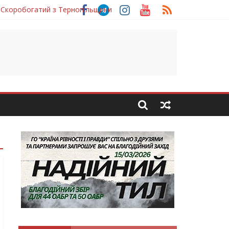
 Скоробогатий з Тернопільщини