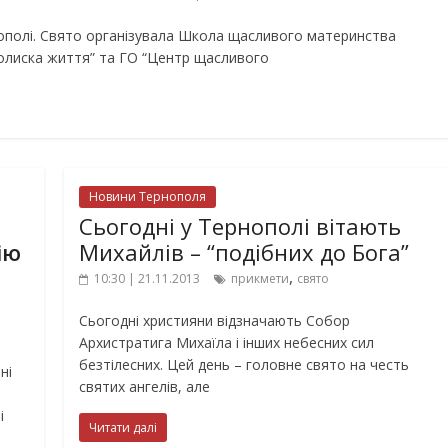
ополі. Свято організувала Школа щасливого материнства
Колиска життя” та ГО “Центр щасливого
Новини Тернополя
Сьогодні у Тернополі вітають
ію
Михайлів – “подібних до Бога”
,
10:30 | 21.11.2013
прикмети
свято
Сьогодні християни відзначають Собор
Архистратига Михаїла і інших небесних сил
безтілесних. Цей день – головне свято на честь
ні
святих ангелів, але
і
Читати далі