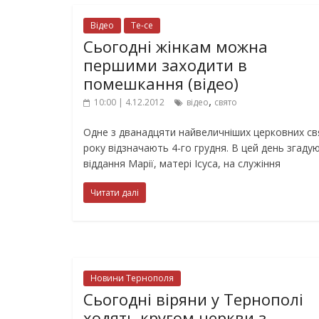
Відео
Те-се
Сьогодні жінкам можна
першими заходити в
помешкання (відео)
,
10:00 | 4.12.2012
відео
свято
Одне з дванадцяти найвеличніших церковних св
року відзначають 4-го грудня. В цей день згаду
віддання Марії, матері Ісуса, на служіння
Читати далі
Новини Тернополя
Сьогодні віряни у Тернополі
ходять кругом церкви з