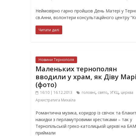
Неймовірно гарно пройшов День Матері у Терн
св.Анни, волонтери консультаційного центру “
Читати далі
Новини Тернополя
Маленьких тернополян
вводили у храм, як Діву Мар
(фото)
,
,
,
16:10 | 16.12.2013
головні
свято
УГКЦ
церква
Архистратига Михаїла
Романтична музика, коридор із свічок та блакит
накидки з перламутровими хрестиками – так у
Тернопільській греко-католицькій церкві на БАМ
приймали