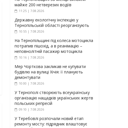
майже 200 нетверезих водіїв
11:25 | 7.08.2026
Державну екологічну інспекцію у
Тернопільській області реорганізують
10:55 | 7.08.2026
На Тернопільщині під колеса мотоцикла
потрапив пішохід, а в реанімацію –
неповнолітній пасажир мотоцикла
10:16 | 7.08.2026
Мер Чорткова закликав не купувати
будівлю на вулиці Хічія: її планують
демонтувати
10:00 | 7.08.2026
У Тернополі створюють всеукраїнську
організацію нащадків українських жертв
польських репресій
09:10 | 7.08.2026
У Теребовлі розпочали новий етап
ремонту мосту: підрядник влаштовує