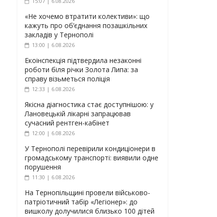
15:07 | 6.08.2026
«Не хочемо втратити колективи»: що
кажуть про об’єднання позашкільних
закладів у Тернополі
13:00 | 6.08.2026
Екоінспекція підтвердила незаконні
роботи біля річки Золота Липа: за
справу візьметься поліція
12:33 | 6.08.2026
Якісна діагностика стає доступнішою: у
Лановецькій лікарні запрацював
сучасний рентген-кабінет
12:00 | 6.08.2026
У Тернополі перевірили кондиціонери в
громадському транспорті: виявили одне
порушення
11:30 | 6.08.2026
На Тернопільщині провели військово-
патріотичний табір «Легіонер»: до
вишколу долучилися близько 100 дітей