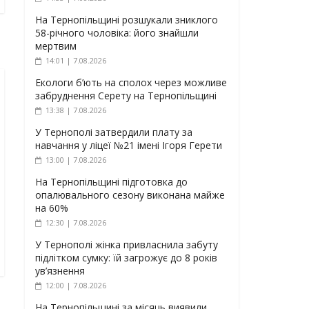
На Тернопільщині розшукали зниклого
58-річного чоловіка: його знайшли
мертвим
14:01 | 7.08.2026
Екологи б’ють на сполох через можливе
забруднення Серету на Тернопільщині
13:38 | 7.08.2026
У Тернополі затвердили плату за
навчання у ліцеї №21 імені Ігоря Герети
13:00 | 7.08.2026
На Тернопільщині підготовка до
опалювального сезону виконана майже
на 60%
12:30 | 7.08.2026
У Тернополі жінка привласнила забуту
підлітком сумку: їй загрожує до 8 років
ув’язнення
12:00 | 7.08.2026
На Тернопільщині за місяць виявили