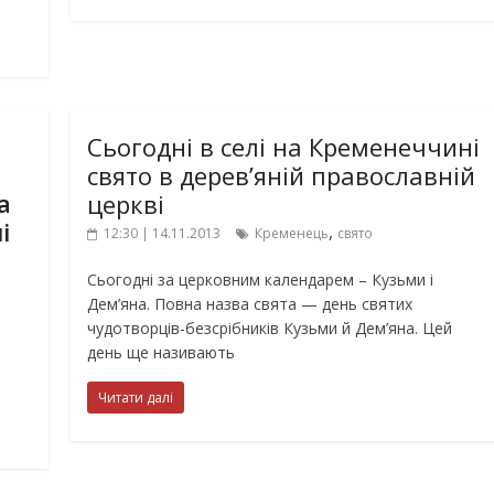
Сьогодні в селі на Кременеччині
свято в дерев’яній православній
а
церкві
і
,
12:30 | 14.11.2013
Кременець
свято
Сьогодні за церковним календарем – Кузьми і
Дем’яна. Повна назва свята — день святих
чудотворців-безсрібників Кузьми й Дем’яна. Цей
день ще називають
Читати далі