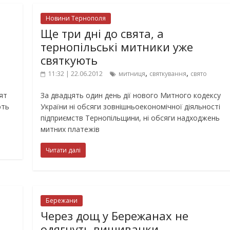
Новини Тернополя
Ще три дні до свята, а
тернопільські митники уже
святкують
,
,
11:32 | 22.06.2012
митниця
святкування
свято
ят
За двадцять один день дії нового Митного кодексу
ють
України ні обсяги зовнішньоекономічної діяльності
підприємств Тернопільщини, ні обсяги надходжень
митних платежів
Читати далі
Бережани
Через дощ у Бережанах не
одягнуть вишиванки