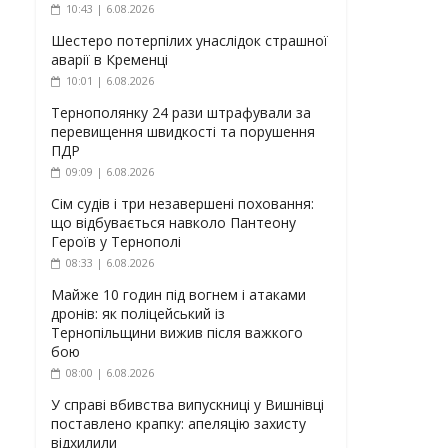
10:43 | 6.08.2026
Шестеро потерпілих унаслідок страшної
аварії в Кременці
10:01 | 6.08.2026
Тернополянку 24 рази штрафували за
перевищення швидкості та порушення
ПДР
09:09 | 6.08.2026
Сім судів і три незавершені поховання:
що відбувається навколо Пантеону
Героїв у Тернополі
08:33 | 6.08.2026
Майже 10 годин під вогнем і атаками
дронів: як поліцейський із
Тернопільщини вижив після важкого
бою
08:00 | 6.08.2026
У справі вбивства випускниці у Вишнівці
поставлено крапку: апеляцію захисту
відхилили