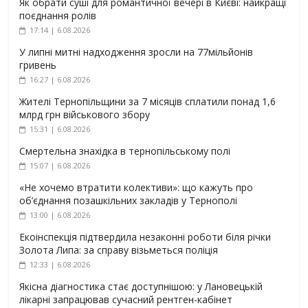
Як обрати суші для романтичної вечері в Києві: найкращі
поєднання ролів
17:14 | 6.08.2026
У липні митні надходження зросли на 77мільйонів
гривень
16:27 | 6.08.2026
Жителі Тернопільщини за 7 місяців сплатили понад 1,6
млрд грн військового збору
15:31 | 6.08.2026
Смертельна знахідка в тернопільському полі
15:07 | 6.08.2026
«Не хочемо втратити колективи»: що кажуть про
об’єднання позашкільних закладів у Тернополі
13:00 | 6.08.2026
Екоінспекція підтвердила незаконні роботи біля річки
Золота Липа: за справу візьметься поліція
12:33 | 6.08.2026
Якісна діагностика стає доступнішою: у Лановецькій
лікарні запрацював сучасний рентген-кабінет