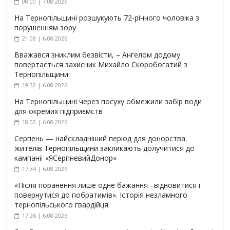
08:00 | 7.08.2026
На Тернопільщині розшукують 72-річного чоловіка з
порушенням зору
21:08 | 6.08.2026
Вважався зниклим безвісти, – Ангелом додому
повертається захисник Михайло Скоробогатий з
Тернопільщини
19:32 | 6.08.2026
На Тернопільщині через посуху обмежили забір води
для окремих підприємств
18:00 | 6.08.2026
Серпень — найскладніший період для донорства:
жителів Тернопільщини закликають долучитися до
кампанії «ЯСерпневийДонор»
17:34 | 6.08.2026
«Після поранення лише одне бажання –відновитися і
повернутися до побратимів». Історія незламного
тернопільського гвардійця
17:26 | 6.08.2026