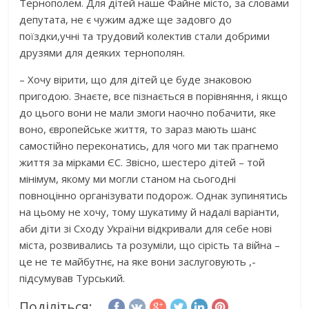
Тернополем. Для дітей наше Файне місто, за словами
депутата, не є чужим адже ще задовго до
поїздки,учні та трудовий колектив стали добрими
друзями для деяких тернополян.
– Хочу вірити, що для дітей це буде знаковою
пригодою. Знаєте, все пізнається в порівняння, і якщо
до цього вони не мали змоги наочно побачити, яке
воно, європейське життя, то зараз мають шанс
самостійно переконатись, для чого ми так прагнемо
життя за мірками ЄС. Звісно, шестеро дітей – той
мінімум, якому ми могли станом на сьогодні
повноцінно організувати подорож. Однак зупинятись
на цьому не хочу, тому шукатиму й надалі варіанти,
аби діти зі Сходу України відкривали для себе нові
міста, розвивались та розуміли, що сірість та війна –
це не те майбутнє, на яке вони заслуговують ,-
підсумував Турський.
Поділіться: