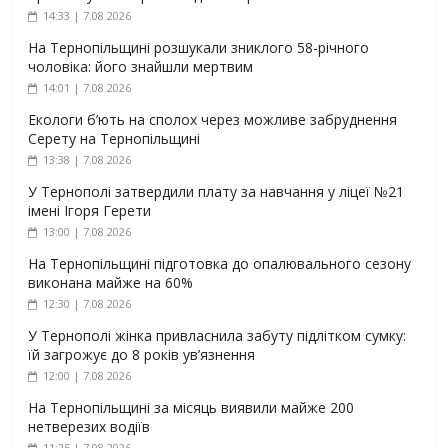
14:33 | 7.08.2026
На Тернопільщині розшукали зниклого 58-річного
чоловіка: його знайшли мертвим
14:01 | 7.08.2026
Екологи б’ють на сполох через можливе забруднення
Серету на Тернопільщині
13:38 | 7.08.2026
У Тернополі затвердили плату за навчання у ліцеї №21
імені Ігоря Герети
13:00 | 7.08.2026
На Тернопільщині підготовка до опалювального сезону
виконана майже на 60%
12:30 | 7.08.2026
У Тернополі жінка привласнила забуту підлітком сумку:
їй загрожує до 8 років ув’язнення
12:00 | 7.08.2026
На Тернопільщині за місяць виявили майже 200
нетверезих водіїв
11:25 | 7.08.2026