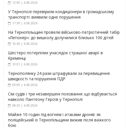
12:00 | 6.08.2026
У Тернополі перевірили кондиціонери в громадському
транспорті: виявили одне порушення
11:30 | 6.08.2026
На Тернопільщині провели військово-патріотичний табір
«Легіонер»: до вишколу долучилися близько 100 дітей
10:43 | 6.08.2026
Шестеро потерпілих унаслідок страшної аварії в
Кременці
10:01 | 6.08.2026
Тернополянку 24 рази штрафували за перевищення
швидкості та порушення ПДР
09:09 | 6.08.2026
Сім судів і три незавершені поховання: що відбувається
навколо Пантеону Героїв у Тернополі
08:33 | 6.08.2026
Майже 10 годин під вогнем і атаками дронів: як
поліцейський із Тернопільщини вижив після важкого
бою