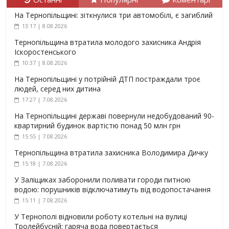
На Тернопільщині: зіткнулися три автомобілі, є загиблий
13:17 | 8.08.2026
Тернопільщина втратила молодого захисника Андрія
Іскоростенського
10:37 | 8.08.2026
На Тернопільщині у потрійній ДТП постраждали троє
людей, серед них дитина
17:27 | 7.08.2026
На Тернопільщині державі повернули недобудований 90-
квартирний будинок вартістю понад 50 млн грн
15:55 | 7.08.2026
Тернопільщина втратила захисника Володимира Дичку
15:18 | 7.08.2026
У Заліщиках заборонили поливати городи питною
водою: порушників відключатимуть від водопостачання
15:11 | 7.08.2026
У Тернополі відновили роботу котельні на вулиці
Тролейбусній: гаряча вода повертається