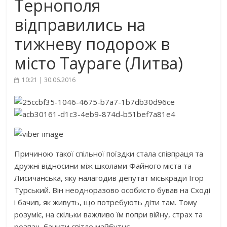
Тернополя
відправились на
тижневу подорож в
місто Таураге (Литва)
10:21 | 30.06.2016
Причиною такої спільної поїздки стала співпраця та
дружні відносини між школами Файного міста та
Лисичанська, яку налагодив депутат міськради Ігор
Турський. Він неодноразово особисто бував на Сході
і бачив, як живуть, що потребують діти там. Тому
розуміє, на скільки важливо їм попри війну, страх та
розпач, бачити світле майбутнє.