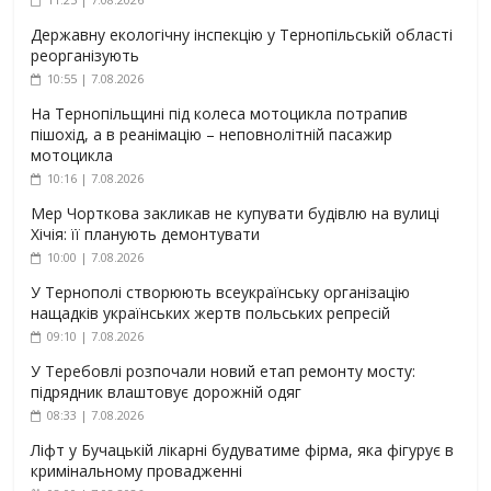
Державну екологічну інспекцію у Тернопільській області
реорганізують
10:55 | 7.08.2026
На Тернопільщині під колеса мотоцикла потрапив
пішохід, а в реанімацію – неповнолітній пасажир
мотоцикла
10:16 | 7.08.2026
Мер Чорткова закликав не купувати будівлю на вулиці
Хічія: її планують демонтувати
10:00 | 7.08.2026
У Тернополі створюють всеукраїнську організацію
нащадків українських жертв польських репресій
09:10 | 7.08.2026
У Теребовлі розпочали новий етап ремонту мосту:
підрядник влаштовує дорожній одяг
08:33 | 7.08.2026
Ліфт у Бучацькій лікарні будуватиме фірма, яка фігурує в
кримінальному провадженні