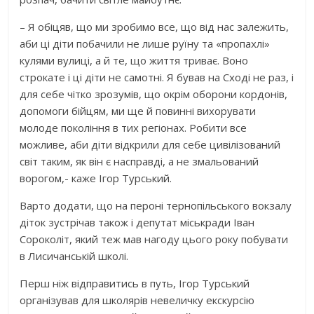
– Я обіцяв, що ми зробимо все, що від нас залежить,
аби ці діти побачили не лише руїну та «пропахлі»
кулями вулиці, а й те, що життя триває. Воно
строкате і ці діти не самотні. Я бував на Сході не раз, і
для себе чітко зрозумів, що окрім оборони кордонів,
допомоги бійцям, ми ще й повинні вихорувати
молоде покоління в тих регіонах. Робити все
можливе, аби діти відкрили для себе цивілізований
світ таким, як він є насправді, а не змальований
ворогом,- каже Ігор Турський.
Варто додати, що на пероні тернопільського вокзалу
діток зустрічав також і депутат міськради Іван
Сороколіт, який теж мав нагоду цього року побувати
в Лисичанській школі.
Перш ніж відправитись в путь, Ігор Турський
організував для школярів невеличку екскурсію