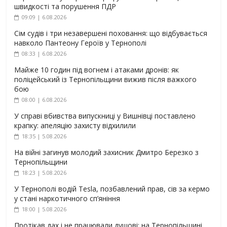
швидкості та порушення ПДР
09:09 | 6.08.2026
Сім судів і три незавершені поховання: що відбувається
навколо Пантеону Героїв у Тернополі
08:33 | 6.08.2026
Майже 10 годин під вогнем і атаками дронів: як
поліцейський із Тернопільщини вижив після важкого
бою
08:00 | 6.08.2026
У справі вбивства випускниці у Вишнівці поставлено
крапку: апеляцію захисту відхилили
18:35 | 5.08.2026
На війні загинув молодий захисник Дмитро Березко з
Тернопільщини
18:23 | 5.08.2026
У Тернополі водій Tesla, позбавлений прав, сів за кермо
у стані наркотичного сп’яніння
18:00 | 5.08.2026
Протікав дах і не працювали душові: на Тернопільщині