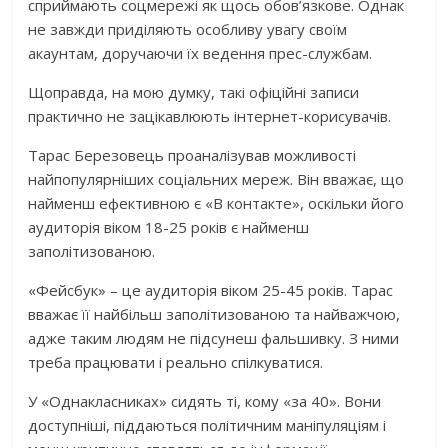
сприймають соцмережі як щось обов’язкове. Однак
не завжди приділяють особливу увагу своїм
акаунтам, доручаючи їх ведення прес-службам.
Щоправда, на мою думку, такі офіційні записи
практично не зацікавлюють інтернет-корисувачів.
Тарас Березовець проаналізував можливості
найпопулярніших соціальних мереж. Він вважає, що
найменш ефективною є «В контакте», оскільки його
аудиторія віком 18-25 років є найменш
заполітизованою.
«Фейсбук» – це аудиторія віком 25-45 років. Тарас
вважає її найбільш заполітизованою та найважчою,
адже таким людям не підсунеш фальшивку. З ними
треба працювати і реально спілкуватися.
У «Однакласниках» сидять ті, кому «за 40». Вони
доступніші, піддаються політичним маніпуляціям і