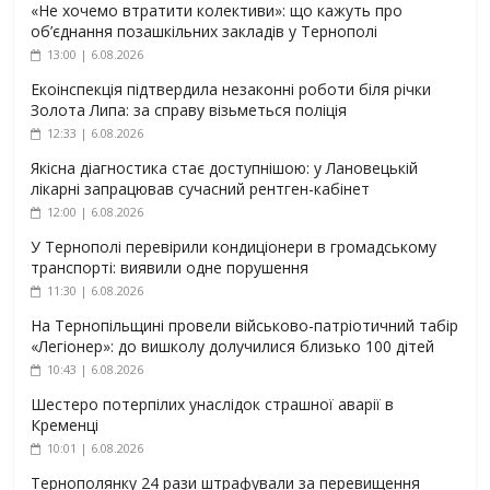
«Не хочемо втратити колективи»: що кажуть про
об’єднання позашкільних закладів у Тернополі
13:00 | 6.08.2026
Екоінспекція підтвердила незаконні роботи біля річки
Золота Липа: за справу візьметься поліція
12:33 | 6.08.2026
Якісна діагностика стає доступнішою: у Лановецькій
лікарні запрацював сучасний рентген-кабінет
12:00 | 6.08.2026
У Тернополі перевірили кондиціонери в громадському
транспорті: виявили одне порушення
11:30 | 6.08.2026
На Тернопільщині провели військово-патріотичний табір
«Легіонер»: до вишколу долучилися близько 100 дітей
10:43 | 6.08.2026
Шестеро потерпілих унаслідок страшної аварії в
Кременці
10:01 | 6.08.2026
Тернополянку 24 рази штрафували за перевищення