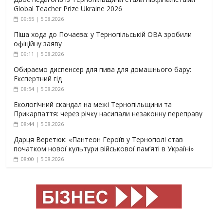
Global Teacher Prize Ukraine 2026
09:55 | 5.08.2026
Піша хода до Почаєва: у Тернопільській ОВА зробили
офіційну заяву
09:11 | 5.08.2026
Обираємо диспенсер для пива для домашнього бару:
Експертний гід
08:54 | 5.08.2026
Екологічний скандал на межі Тернопільщини та
Прикарпаття: через річку насипали незаконну переправу
08:44 | 5.08.2026
Дарця Веретюк: «Пантеон Героїв у Тернополі став
початком нової культури військової пам’яті в Україні»
08:00 | 5.08.2026