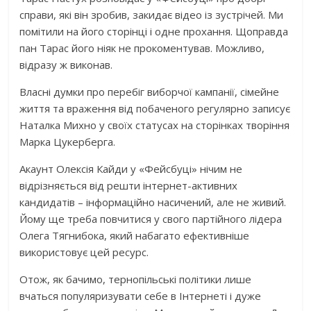
справи, які він зробив, закидає відео із зустрічей. Ми
помітили на його сторінці і одне прохання. Щоправда
пан Тарас його ніяк не прокоментував. Можливо,
відразу ж виконав.
Власні думки про перебіг виборчої кампанії, сімейне
життя та враження від побаченого регулярно записує
Наталка Михно у своїх статусах на сторінках творіння
Марка Цукерберга.
Акаунт Олексія Кайди у «Фейсбуці» нічим не
відрізняється від решти інтернет-активних
кандидатів – інформаційно насичений, але не живий.
Йому ще треба повчитися у свого партійного лідера
Олега Тягнибока, який набагато ефективніше
використовує цей ресурс.
Отож, як бачимо, тернопільські політики лише
вчаться популяризувати себе в Інтернеті і дуже