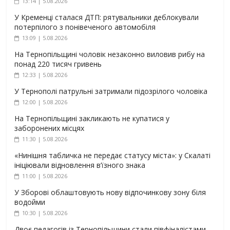
13:14 | 5.08.2026
У Кременці сталася ДТП: рятувальники деблокували
потерпілого з понівеченого автомобіля
13:09 | 5.08.2026
На Тернопільщині чоловік незаконно виловив рибу на
понад 220 тисяч гривень
12:33 | 5.08.2026
У Тернополі патрульні затримали підозрілого чоловіка
12:00 | 5.08.2026
На Тернопільщині закликають не купатися у
заборонених місцях
11:30 | 5.08.2026
«Нинішня табличка не передає статусу міста»: у Скалаті
ініціювали відновлення в’їзного знака
11:00 | 5.08.2026
У Зборові облаштовують нову відпочинкову зону біля
водойми
10:30 | 5.08.2026
Двоє педагогів із Тернопільщини стали півфіналістами