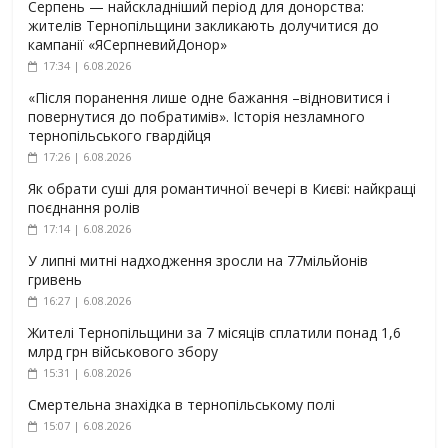
Серпень — найскладніший період для донорства:
жителів Тернопільщини закликають долучитися до
кампанії «ЯСерпневийДонор»
17:34 | 6.08.2026
«Після поранення лише одне бажання –відновитися і
повернутися до побратимів». Історія незламного
тернопільського гвардійця
17:26 | 6.08.2026
Як обрати суші для романтичної вечері в Києві: найкращі
поєднання ролів
17:14 | 6.08.2026
У липні митні надходження зросли на 77мільйонів
гривень
16:27 | 6.08.2026
Жителі Тернопільщини за 7 місяців сплатили понад 1,6
млрд грн військового збору
15:31 | 6.08.2026
Смертельна знахідка в тернопільському полі
15:07 | 6.08.2026