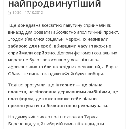
найпродвинутіший
10:50 | 17.10.2012
Ще донедавна всесвітню павутину сприймали як
винахід для розваги і абсолютно аполітичний проект.
Згодом з`явилися соціальні мережі.
Їх називали
забавою для нероб, вбивцями часу і також не
сприймали серйозно.
Допоки феномен соціальних
мереж не було застосовано у ході північно-
африканських та близькосхідних революцій, а Барак
Обама не виграв завдяки «Фейсбуку» вибори.
Тоді всі зрозуміли, що
інтернет — це вільна
планета, не зіпсована державними амбіціями, це
платформа, де кожен може себе вільно
презентувати та безкоштовно рекламувати
.
На думку київського політтехнолога Тараса
Березовця, у цій виборчій кампанії кандидати