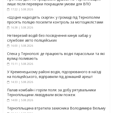
лише після перевірки покращили умови для ВПО
17:22 | 5.08.2026
«Щодня надходять скарги»: у громаді під Тернополем
просять поліцію посилити контроль за мотоциклістами
16:38 | 5.08.2026
Нетверезий водій без посвідчення кинув хабар у
службове авто поліцейських
16:00 | 5.08.2026
Спека у Тернополі: де працюють водні парасольки та які
вулиці поливають
15:11 | 5.08.2026
У Кременецькому районі водія, підозрюваного в наїзді
на поліцейського, відправили під домашній арешт
14:33 | 5.08.2026
Палав комбайн і горіли поля: за добу рятувальники
Тернопільщини ліквідували вісім пожеж
14:00 | 5.08.2026
Тернопільщина втратила захисника Володимира Вельму