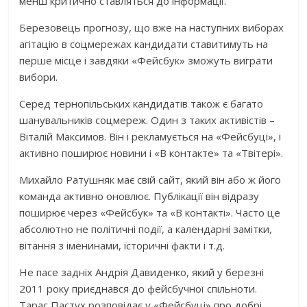
менш критично ставляться до інформації.
Березовець прогнозу, що вже на наступних виборах
агітацію в соцмережах кандидати ставитимуть на
перше місце і завдяки «Фейсбук» зможуть виграти
вибори.
Серед тернопільських кандидатів також є багато
шанувальників соцмереж. Один з таких активістів –
Віталій Максимов. Він і рекламується на «Фейсбуці», і
активно поширює новини і «В контакте» та «Твітері».
Михайло Ратушняк має свій сайт, який він або ж його
команда активно оновлює. Публікації він відразу
поширює через «Фейсбук» та «В контакті». Часто це
абсолютно не політичні події, а календарні замітки,
вітання з іменинами, історичні факти і т.д.
Не пасе задніх Андрія Давиденко, який у березні
2011 року приєднався до фейсбучної спільноти.
Тарас Пастух розповідає у «Фейсбуці» про добрі