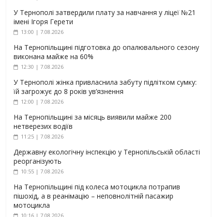
У Тернополі затвердили плату за навчання у ліцеї №21
імені Ігоря Герети
13:00 | 7.08.2026
На Тернопільщині підготовка до опалювального сезону
виконана майже на 60%
12:30 | 7.08.2026
У Тернополі жінка привласнила забуту підлітком сумку:
їй загрожує до 8 років ув’язнення
12:00 | 7.08.2026
На Тернопільщині за місяць виявили майже 200
нетверезих водіїв
11:25 | 7.08.2026
Державну екологічну інспекцію у Тернопільській області
реорганізують
10:55 | 7.08.2026
На Тернопільщині під колеса мотоцикла потрапив
пішохід, а в реанімацію – неповнолітній пасажир
мотоцикла
10:16 | 7.08.2026