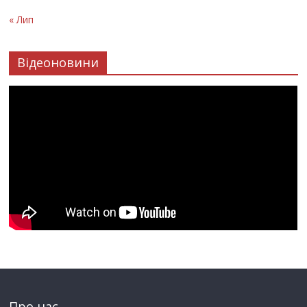
« Лип
Відеоновини
Про нас