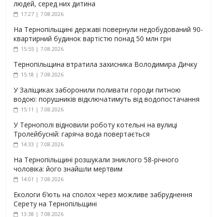
людей, серед них дитина
17:27 | 7.08.2026
На Тернопільщині державі повернули недобудований 90-
квартирний будинок вартістю понад 50 млн грн
15:55 | 7.08.2026
Тернопільщина втратила захисника Володимира Дичку
15:18 | 7.08.2026
У Заліщиках заборонили поливати городи питною
водою: порушників відключатимуть від водопостачання
15:11 | 7.08.2026
У Тернополі відновили роботу котельні на вулиці
Тролейбусній: гаряча вода повертається
14:33 | 7.08.2026
На Тернопільщині розшукали зниклого 58-річного
чоловіка: його знайшли мертвим
14:01 | 7.08.2026
Екологи б’ють на сполох через можливе забруднення
Серету на Тернопільщині
13:38 | 7.08.2026