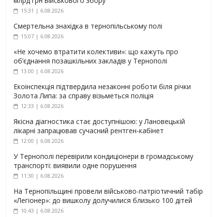
млрд грн військового збору
15:31 | 6.08.2026
Смертельна знахідка в тернопільському полі
15:07 | 6.08.2026
«Не хочемо втратити колективи»: що кажуть про
об’єднання позашкільних закладів у Тернополі
13:00 | 6.08.2026
Екоінспекція підтвердила незаконні роботи біля річки
Золота Липа: за справу візьметься поліція
12:33 | 6.08.2026
Якісна діагностика стає доступнішою: у Лановецькій
лікарні запрацював сучасний рентген-кабінет
12:00 | 6.08.2026
У Тернополі перевірили кондиціонери в громадському
транспорті: виявили одне порушення
11:30 | 6.08.2026
На Тернопільщині провели військово-патріотичний табір
«Легіонер»: до вишколу долучилися близько 100 дітей
10:43 | 6.08.2026