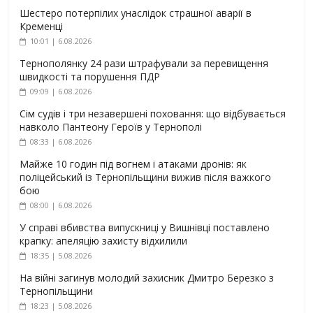
Шестеро потерпілих унаслідок страшної аварії в
Кременці
10:01 | 6.08.2026
Тернополянку 24 рази штрафували за перевищення
швидкості та порушення ПДР
09:09 | 6.08.2026
Сім судів і три незавершені поховання: що відбувається
навколо Пантеону Героїв у Тернополі
08:33 | 6.08.2026
Майже 10 годин під вогнем і атаками дронів: як
поліцейський із Тернопільщини вижив після важкого
бою
08:00 | 6.08.2026
У справі вбивства випускниці у Вишнівці поставлено
крапку: апеляцію захисту відхилили
18:35 | 5.08.2026
На війні загинув молодий захисник Дмитро Березко з
Тернопільщини
18:23 | 5.08.2026