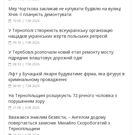
Мер Чорткова закликав не купувати будівлю на вулиці
Хічія: її планують демонтувати
10:00 | 7.08.2026
У Тернополі створюють всеукраїнську організацію
нащадків українських жертв польських репресій
09:10 | 7.08.2026
У Теребовлі розпочали новий етап ремонту мосту:
підрядник влаштовує дорожній одяг
08:33 | 7.08.2026
Ліфт у Бучацькій лікарні будуватиме фірма, яка фігурує в
кримінальному провадженні
08:00 | 7.08.2026
На Тернопільщині розшукують 72-річного чоловіка з
порушенням зору
21:08 | 6.08.2026
Вважався зниклим безвісти, – Ангелом додому
повертається захисник Михайло Скоробогатий з
Тернопільщини
19:32 | 6.08.2026