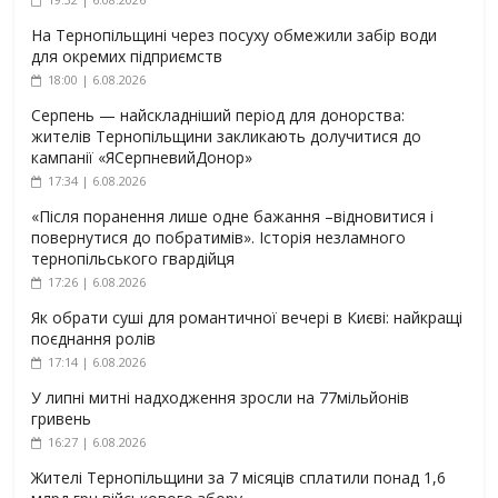
На Тернопільщині через посуху обмежили забір води
для окремих підприємств
18:00 | 6.08.2026
Серпень — найскладніший період для донорства:
жителів Тернопільщини закликають долучитися до
кампанії «ЯСерпневийДонор»
17:34 | 6.08.2026
«Після поранення лише одне бажання –відновитися і
повернутися до побратимів». Історія незламного
тернопільського гвардійця
17:26 | 6.08.2026
Як обрати суші для романтичної вечері в Києві: найкращі
поєднання ролів
17:14 | 6.08.2026
У липні митні надходження зросли на 77мільйонів
гривень
16:27 | 6.08.2026
Жителі Тернопільщини за 7 місяців сплатили понад 1,6