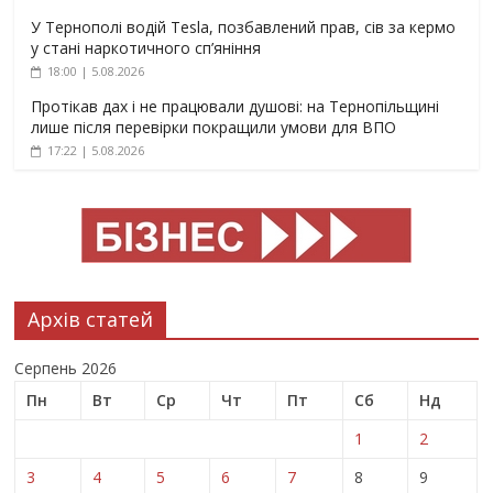
У Тернополі водій Tesla, позбавлений прав, сів за кермо
у стані наркотичного сп’яніння
18:00 | 5.08.2026
Протікав дах і не працювали душові: на Тернопільщині
лише після перевірки покращили умови для ВПО
17:22 | 5.08.2026
Архів статей
Серпень 2026
Пн
Вт
Ср
Чт
Пт
Сб
Нд
1
2
3
4
5
6
7
8
9