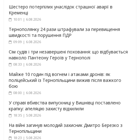
Шестеро потерпілих унаслідок страшної аварії в
Кременці
10:01 | 6.08.2026
Тернополянку 24 рази штрафували за перевищення
швидкості та порушення ПДР
09:09 | 6.08.2026
Сім судів і три незавершені поховання: що відбувається
навколо Пантеону Героїв у Тернополі
08:33 | 6.08.2026
Майже 10 годин під вогнем і атаками дронів: як
поліцейський із Тернопільщини вижив після важкого
бою
08:00 | 6.08.2026
У справі вбивства випускниці у Вишнівці поставлено
крапку: апеляцію захисту відхилили
18:35 | 5.08.2026
На війні загинув молодий захисник Дмитро Березко з
Тернопільщини
18:23 | 5.08.2026