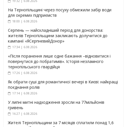
19:32 | 6.08.2026
На Тернопільщині через посуху обмежили забір води
для окремих підприємств
18:00 | 6.08.2026
Серпень — найскладніший період для донорства:
жителів Тернопільщини закликають долучитися до
кампанії «ЯСерпневийДонор»
17:34 | 6.08.2026
«Після поранення лише одне бажання –відновитися і
повернутися до побратимів». Історія незламного
тернопільського гвардійця
17:26 | 6.08.2026
Як обрати суші для романтичної вечері в Києві: найкращі
поєднання ролів
17:14 | 6.08.2026
У липні митні надходження зросли на 77мільйонів
гривень
16:27 | 6.08.2026
Жителі Тернопільщини за 7 місяців сплатили понад 1,6