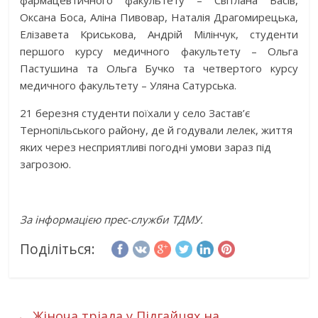
фармацевтичного факультету – Світлана Басів,
Оксана Боса, Аліна Пивовар, Наталія Драгомирецька,
Елізавета Криськова, Андрій Мілінчук, студенти
першого курсу медичного факультету – Ольга
Пастушина та Ольга Бучко та четвертого курсу
медичного факультету – Уляна Сатурська.
21 березня студенти поїхали у село Застав’є
Тернопільського району, де й годували лелек, життя
яких через несприятливі погодні умови зараз під
загрозою.
За інформацією прес-служби ТДМУ.
Поділіться:
←
Жіноча тріада у Підгайцях на