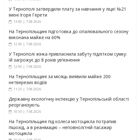
У Тернополі затвердили плату за навчання у ліцеї №21
імені Ігоря Герети
13:00 | 7.08.2026
На Тернопільщині підготовка до опалювального сезону
виконана майже на 60%
12:30 | 7.08.2026
У Тернополі жінка привласнила забуту підлітком сумку:
їй загрожує до 8 років ув’язнення
12:00 | 7.08.2026
На Тернопільщині за місяць виявили майже 200
нетверезих водіїв
11:25 | 7.08.2026
Державну екологічну інспекцію у Тернопільській області
реорганізують
10:55 | 7.08.2026
На Тернопільщині під колеса мотоцикла потрапив
пішохід, а в реанімацію – неповнолітній пасажир
мотоцикла
10:16 | 7.08.2026