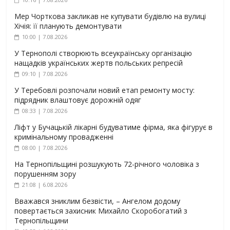
Мер Чорткова закликав не купувати будівлю на вулиці
Хічія: її планують демонтувати
10:00 | 7.08.2026
У Тернополі створюють всеукраїнську організацію
нащадків українських жертв польських репресій
09:10 | 7.08.2026
У Теребовлі розпочали новий етап ремонту мосту:
підрядник влаштовує дорожній одяг
08:33 | 7.08.2026
Ліфт у Бучацькій лікарні будуватиме фірма, яка фігурує в
кримінальному провадженні
08:00 | 7.08.2026
На Тернопільщині розшукують 72-річного чоловіка з
порушенням зору
21:08 | 6.08.2026
Вважався зниклим безвісти, – Ангелом додому
повертається захисник Михайло Скоробогатий з
Тернопільщини