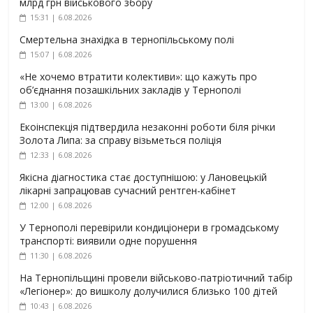
млрд грн військового збору
15:31 | 6.08.2026
Смертельна знахідка в тернопільському полі
15:07 | 6.08.2026
«Не хочемо втратити колективи»: що кажуть про
об’єднання позашкільних закладів у Тернополі
13:00 | 6.08.2026
Екоінспекція підтвердила незаконні роботи біля річки
Золота Липа: за справу візьметься поліція
12:33 | 6.08.2026
Якісна діагностика стає доступнішою: у Лановецькій
лікарні запрацював сучасний рентген-кабінет
12:00 | 6.08.2026
У Тернополі перевірили кондиціонери в громадському
транспорті: виявили одне порушення
11:30 | 6.08.2026
На Тернопільщині провели військово-патріотичний табір
«Легіонер»: до вишколу долучилися близько 100 дітей
10:43 | 6.08.2026