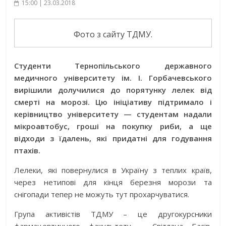
15:00 | 23.03.2018
Фото з сайту ТДМУ.
Студенти Тернопільського державного
медичного університету ім. І. Горбачевського
вирішили долучилися до порятунку лелек від
смерті на морозі. Цю ініціативу підтримало і
керівництво університету — студентам надали
мікроавтобус, гроші на покупку риби, а ще
відходи з їдалень, які придатні для годування
птахів.
Лелеки, які повернулися в Україну з теплих країв,
через нетипові для кінця березня морози та
снігопади тепер не можуть тут прохарчуватися.
Група активістів ТДМУ – це другокурсники