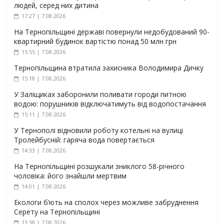
людей, серед них дитина
17:27 | 7.08.2026
На Тернопільщині державі повернули недобудований 90-
квартирний будинок вартістю понад 50 млн грн
15:55 | 7.08.2026
Тернопільщина втратила захисника Володимира Дичку
15:18 | 7.08.2026
У Заліщиках заборонили поливати городи питною
водою: порушників відключатимуть від водопостачання
15:11 | 7.08.2026
У Тернополі відновили роботу котельні на вулиці
Тролейбусній: гаряча вода повертається
14:33 | 7.08.2026
На Тернопільщині розшукали зниклого 58-річного
чоловіка: його знайшли мертвим
14:01 | 7.08.2026
Екологи б’ють на сполох через можливе забруднення
Серету на Тернопільщині
13:38 | 7.08.2026