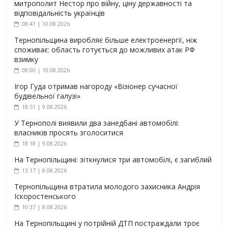
митрополит Нестор про війну, ціну державності та
відповідальність українців
08:41 | 10.08.2026
Тернопільщина виробляє більше електроенергії, ніж
споживає: область готується до можливих атак РФ
взимку
08:00 | 10.08.2026
Ігор Гуда отримав нагороду «Візіонер сучасної
будівельної галузі»
18:51 | 9.08.2026
У Тернополі виявили два занедбані автомобілі:
власників просять зголоситися
18:18 | 9.08.2026
На Тернопільщині: зіткнулися три автомобілі, є загиблий
13:17 | 8.08.2026
Тернопільщина втратила молодого захисника Андрія
Іскоростенського
10:37 | 8.08.2026
На Тернопільщині у потрійній ДТП постраждали троє