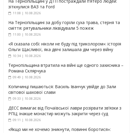
На Тернопільщині у ДТП постраждали п’ятеро людей:
зіткнулися ВАЗ та Ford
11:08 | 10.08.2026
На Тернопільщині за добу горіли суха трава, стерня та
сміття: рятувальники ліквідували 5 пожеж
11:00 | 10.08.2026
«Я сказала собі: ніколи не буду під триколором»: історія
Ольги Щасливої, яка двічі залишала дім через війну
10:34 | 10.08.2026
Тернопільщина втратила на війні ще одного захисника –
Романа Склярчука
09:49 | 10.08.2026
Копичинці пишаються: Василь Іванчук увійде до Зали
світової шахової слави
09:33 | 10.08.2026
ДЕСС вимагає від Почаївської лаври розірвати зв’язки з
РПЦ: інакше монастир можуть закрити через суд
09:11 | 10.08.2026
«Якщо ми не хочемо зникнути, повинні боротися»: