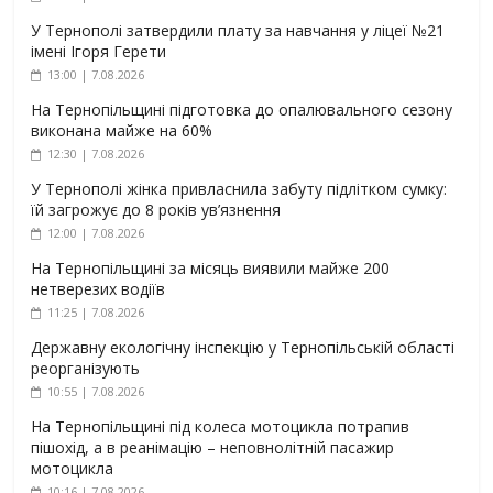
У Тернополі затвердили плату за навчання у ліцеї №21
імені Ігоря Герети
13:00 | 7.08.2026
На Тернопільщині підготовка до опалювального сезону
виконана майже на 60%
12:30 | 7.08.2026
У Тернополі жінка привласнила забуту підлітком сумку:
їй загрожує до 8 років ув’язнення
12:00 | 7.08.2026
На Тернопільщині за місяць виявили майже 200
нетверезих водіїв
11:25 | 7.08.2026
Державну екологічну інспекцію у Тернопільській області
реорганізують
10:55 | 7.08.2026
На Тернопільщині під колеса мотоцикла потрапив
пішохід, а в реанімацію – неповнолітній пасажир
мотоцикла
10:16 | 7.08.2026