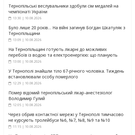
Тернопільські веслувальники здобули сім медалей на
чемпіонаті України
13:30 | 10.08.2026
Було лише 20 років… На війні загинув Богдан Шкатуляк з
Тернопільщини
13:09 | 10.08.2026
На Тернопільщині готують лікарні до можливих
перебоїв із водою та електроенергією: що планують
13:00 | 10.08.2026
У Тернополі знайшли тіло 67-річного чоловіка. Тиждень
встановлювали особу померлого
12:29 | 10.08.2026
Помер відомий тернопільський лікар-анестезіолог
Володимир Гулий
12:05 | 10.08.2026
Через обрив контактної мережі у Тернополі тимчасово
не курсують тролейбуси №6, №7, №8, №9 та №10
11:15 | 10.08.2026