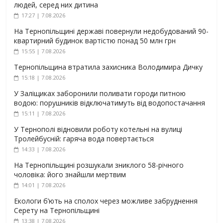
людей, серед них дитина
17:27 | 7.08.2026
На Тернопільщині державі повернули недобудований 90-
квартирний будинок вартістю понад 50 млн грн
15:55 | 7.08.2026
Тернопільщина втратила захисника Володимира Дичку
15:18 | 7.08.2026
У Заліщиках заборонили поливати городи питною
водою: порушників відключатимуть від водопостачання
15:11 | 7.08.2026
У Тернополі відновили роботу котельні на вулиці
Тролейбусній: гаряча вода повертається
14:33 | 7.08.2026
На Тернопільщині розшукали зниклого 58-річного
чоловіка: його знайшли мертвим
14:01 | 7.08.2026
Екологи б’ють на сполох через можливе забруднення
Серету на Тернопільщині
13:38 | 7.08.2026