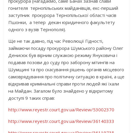
прокурора (нагадаємо, саме Банах зазнав слави
гонителя тернопільських майданівців, екс-перший
заступник прокурора Тернопільської області часів
Пшонки, а тепер декан юридичного факультету
одного з вузів Тернополя).
Ще не так давно, під час Революції Гідності,
займаючи посаду прокурора Шумського району Олег
Денисюк був вірним служакою режиму Януковича і
подавав позови до суду про заборону мітингів на
Шумщині та про скасування рішень органів місцевого
самоврядування про політичну ситуацію в країні, а ще
відкривав кримінальні справи проти людей які їхали
на Майдан. Загалом було знайдено у відкритому
доступі 9 таких справ:
http://www.reyestr.court.gov.ua/Review/53002370
http://www.reyestr.court.gov.ua/Review/36140333
http://www.reyestr.court.gov.ua/Review/36119735