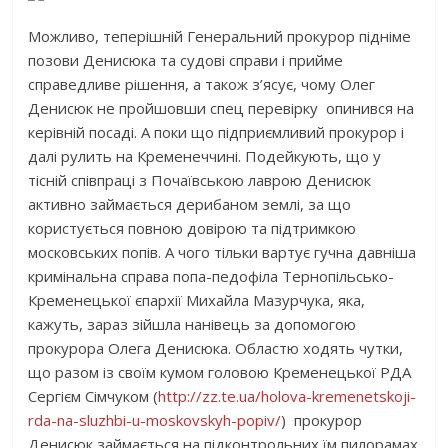
Можливо, теперішній Генеральний прокурор підніме
позови Денисюка та судові справи і прийме
справедливе рішення, а також з’ясує, чому Олег
Денисюк не пройшовши спец перевірку опинився на
керівній посаді. А поки що підприємливий прокурор і
далі рулить на Кременеччині. Подейкують, що у
тісній співпраці з Почаївською лаврою Денисюк
активно займається дерибаном землі, за що
користується повною довірою та підтримкою
московських попів. А чого тільки вартує гучна давніша
кримінальна справа попа-педофіла Тернопільсько-
Кременецької єпархії Михайла Мазурчука, яка,
кажуть, зараз зійшла нанівець за допомогою
прокурора Олега Денисюка. Областю ходять чутки,
що разом із своїм кумом головою Кременецької РДА
Сергієм Сімчуком (
http://zz.te.ua/holova-kremenetskoji-
rda-na-sluzhbi-u-moskovskyh-popiv/
) прокурор
Денисюк займається на підконтрольних їм пилорамах