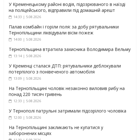
У Кременецькому районі водія, підозрюваного в наїзді
на поліцейського, відправили під домашній арешт
14:33 | 5.08.2026
Палав комбайн і горіли поля: за добу рятувальники
Тернопільщини ліквідували вісім пожеж
14:00 | 5.08.2026
Тернопільщина втратила захисника Володимира Вельму
13:14 | 5.08.2026
У Кременці сталася ДТП: рятувальники деблокували
потерпілого з понівеченого автомобіля
13:09 | 5.08.2026
На Тернопільщині чоловік незаконно виловив рибу на
понад 220 тисяч гривень
12:33 | 5.08.2026
У Тернополі патрульні затримали підозрілого чоловіка
12:00 | 5.08.2026
На Тернопільщині закликають не купатися у
заборонених місцях
11:30 | 5.08.2026