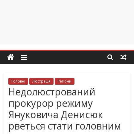
Головні
Люстрація
Регіони
Недолюстрований
прокурор режиму
Януковича Денисюк
рветься стати головним