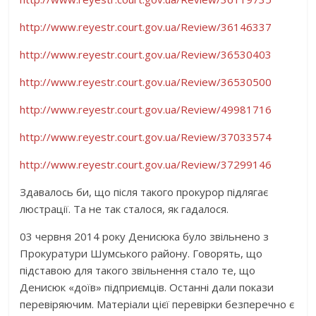
http://www.reyestr.court.gov.ua/Review/36146337
http://www.reyestr.court.gov.ua/Review/36530403
http://www.reyestr.court.gov.ua/Review/36530500
http://www.reyestr.court.gov.ua/Review/49981716
http://www.reyestr.court.gov.ua/Review/37033574
http://www.reyestr.court.gov.ua/Review/37299146
Здавалось би, що після такого прокурор підлягає
люстрації. Та не так сталося, як гадалося.
03 червня 2014 року Денисюка було звільнено з
Прокуратури Шумського району. Говорять, що
підставою для такого звільнення стало те, що
Денисюк «доїв» підприємців. Останні дали покази
перевіряючим. Матеріали цієї перевірки безперечно є