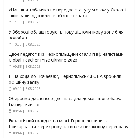
«Нинішня табличка не передає статусу міста»: у Скалаті
ініціювали відновлення в’їзного знака
11:00 | 5.08.2026
У Зборові облаштовують нову відпочинкову зону біля
водойми
10:30 | 5.08.2026
Двоє педагогів із Тернопільщини стали півфіналістами
Global Teacher Prize Ukraine 2026
09:55 | 5.08.2026
Піша хода до Почаєва: у Тернопільській ОВА зробили
офіційну заяву
09:11 | 5.08.2026
Обираємо диспенсер для пива для домашнього бару:
Експертний гід
08:54 | 5.08.2026
Екологічний скандал на межі Тернопільщини та
Прикарпаття: через річку насипали незаконну переправу
08:44 | 5.08.2026