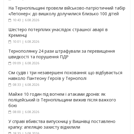
На Тернопільщині провели військово-патріотичний табір
«Легіонер»: до вишколу долучилися близько 100 дітей
10:43 | 6.08.2026
Шестеро потерпілих унаслідок страшної аварії в
Кременці
10:01 | 6.08.2026
Тернополянку 24 рази штрафували за перевищення
швидкості та порушення ПДР
09:09 | 6.08.2026
Сім судів і три незавершені поховання: що відбувається
навколо Пантеону Героїв у Тернополі
08:33 | 6.08.2026
Майже 10 годин під вогнем і атаками дронів: як
поліцейський із Тернопільщини вижив після важкого
бою
08:00 | 6.08.2026
У справі вбивства випускниці у Вишнівці поставлено
крапку: апеляцію захисту відхилили
18:35 | 5.08.2026