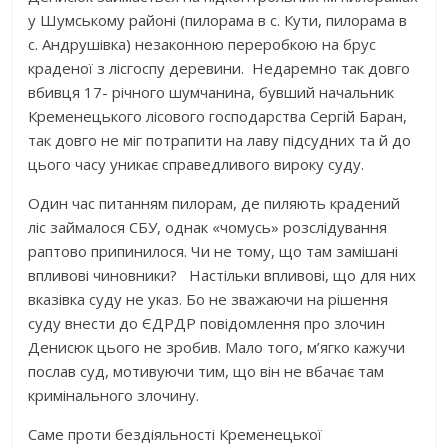
у Шумському районі (пилорама в с. Кути, пилорама в
с. Андрушівка) незаконною переробкою на брус
краденої з лісгоспу деревини. Недаремно так довго
вбивця 17- річного шумчанина, бувший начальник
Кременецького лісового господарства Сергій Баран,
так довго не міг потрапити на лаву підсудних та й до
цього часу уникає справедливого вироку суду.
Один час питанням пилорам, де пиляють крадений
ліс займалося СБУ, однак «чомусь» розслідування
раптово припинилося. Чи не тому, що там замішані
впливові чиновники? Настільки впливові, що для них
вказівка суду не указ. Бо не зважаючи на рішення
суду внести до ЄДРДР повідомлення про злочин
Денисюк цього не зробив. Мало того, м’ягко кажучи
послав суд, мотивуючи тим, що він не вбачає там
кримінального злочину.
Саме проти бездіяльності Кременецької