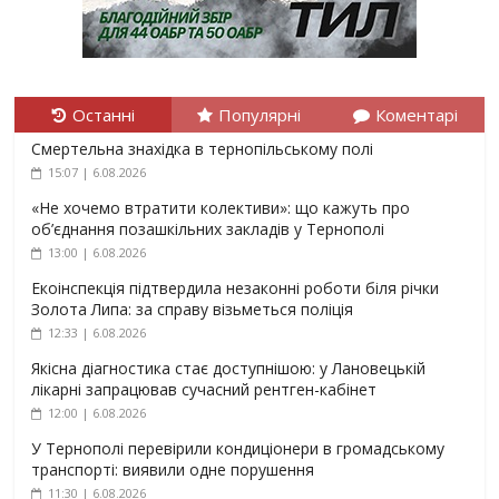
Останні
Популярні
Коментарі
Смертельна знахідка в тернопільському полі
15:07 | 6.08.2026
«Не хочемо втратити колективи»: що кажуть про
об’єднання позашкільних закладів у Тернополі
13:00 | 6.08.2026
Екоінспекція підтвердила незаконні роботи біля річки
Золота Липа: за справу візьметься поліція
12:33 | 6.08.2026
Якісна діагностика стає доступнішою: у Лановецькій
лікарні запрацював сучасний рентген-кабінет
12:00 | 6.08.2026
У Тернополі перевірили кондиціонери в громадському
транспорті: виявили одне порушення
11:30 | 6.08.2026