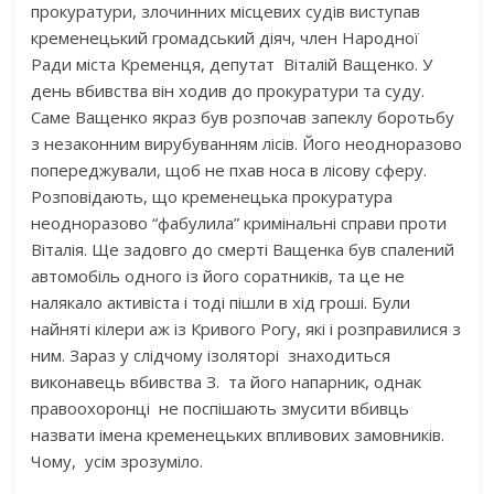
прокуратури, злочинних місцевих судів виступав
кременецький громадський діяч, член Народної
Ради міста Кременця, депутат Віталій Ващенко. У
день вбивства він ходив до прокуратури та суду.
Саме Ващенко якраз був розпочав запеклу боротьбу
з незаконним вирубуванням лісів. Його неодноразово
попереджували, щоб не пхав носа в лісову сферу.
Розповідають, що кременецька прокуратура
неодноразово “фабулила” кримінальні справи проти
Віталія. Ще задовго до смерті Ващенка був спалений
автомобіль одного із його соратників, та це не
налякало активіста і тоді пішли в хід гроші. Були
найняті кілери аж із Кривого Рогу, які і розправилися з
ним. Зараз у слідчому ізоляторі знаходиться
виконавець вбивства З. та його напарник, однак
правоохоронці не поспішають змусити вбивць
назвати імена кременецьких впливових замовників.
Чому, усім зрозуміло.