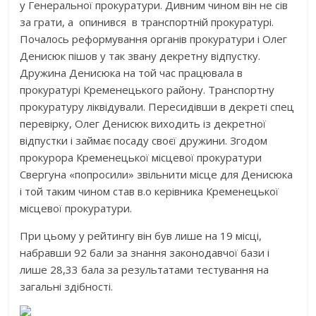
у Генеральної прокуратури. Дивним чином він не сів
за грати, а опинився в транспортній прокуратурі.
Почалось реформування органів прокуратури і Олег
Денисюк пішов у так звану декретну відпустку.
Дружина Денисюка на той час працювала в
прокуратурі Кременецького району. Транспортну
прокуратуру ліквідували. Пересидівши в декреті спец
перевірку, Олег Денисюк виходить із декретної
відпустки і займає посаду своєї дружини. Згодом
прокурора Кременецької місцевої прокуратури
Свергуна «попросили» звільнити місце для Денисюка
і той таким чином став в.о керівника Кременецької
місцевої прокуратури.
При цьому у рейтингу він був лише на 19 місці,
набравши 92 бали за знання законодавчої бази і
лише 28,33 бала за результатами тестування на
загальні здібності.