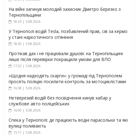
На війні загинув молодий захисник Дмитро Березко з
Тернопільщини
18:23 | 5.08.2026
У Тернополі водій Tesla, позбавлений прав, сів за кермо
у стані наркотичного сп’яніння
18:00 | 5.08.2026
Протікав дах і не працювали душові: на Тернопільщині
лише після перевірки покращили умови для ВПО
17:22 | 5.08.2026
«Щодня надходять скарги»: у громаді під Тернополем
просять поліцію посилити контроль за мотоциклістами
16:38 | 5.08.2026
Нетверезий водій без посвідчення кинув хабар у
службове авто поліцейських
16:00 | 5.08.2026
Спека у Тернополі: де працюють водні парасольки та які
вулиці поливають
15:11 | 5.08.2026