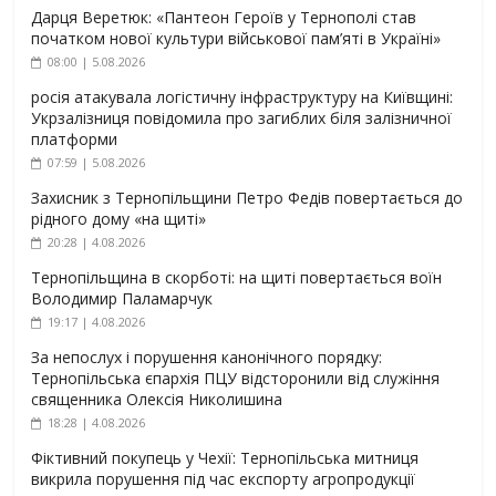
Дарця Веретюк: «Пантеон Героїв у Тернополі став
початком нової культури військової пам’яті в Україні»
08:00 | 5.08.2026
росія атакувала логістичну інфраструктуру на Київщині:
Укрзалізниця повідомила про загиблих біля залізничної
платформи
07:59 | 5.08.2026
Захисник з Тернопільщини Петро Федів повертається до
рідного дому «на щиті»
20:28 | 4.08.2026
Тернопільщина в скорботі: на щиті повертається воїн
Володимир Паламарчук
19:17 | 4.08.2026
За непослух і порушення канонічного порядку:
Тернопільська єпархія ПЦУ відсторонили від служіння
священника Олексія Николишина
18:28 | 4.08.2026
Фіктивний покупець у Чехії: Тернопільська митниця
викрила порушення під час експорту агропродукції