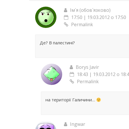
Ім´я (обов´язково)
17:50 | 19.03.2012 о 17:50
Permalink
Де? В палестині?
Borys Javir
18:43 | 19.03.2012 о 18:
Permalink
на території Галичини…
Ingwar