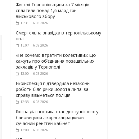
Жителі Тернопільщини за 7 місяців
сплатили понад 1,6 млрд грн
військового збору
15:31 | 6.08.2026
Смертельна знахідка в тернопільському
полі
15:07 | 6.08.2026
«Не хочемо втратити колективи»: що
кажуть про об’єднання позашкільних
закладів у Тернополі
13:00 | 6.08.2026
Екоінспекція підтвердила незаконні
роботи біля річки Золота Липа: за
справу візьметься поліція
12:33 | 6.08.2026
Якісна діагностика стає доступнішою: у
Лановецькій лікарні запрацював
сучасний рентген-кабінет
12:00 | 6.08.2026