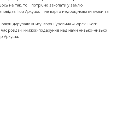
сь не так, то її потрібно закопати у землю.
зповідає Ігор Аркуша, – не варто недооцінювати знаки та
дновіри дарували книгу Ігоря Ґуревича «Борек і Боги
ід час роздачі книжок-подарунків над нами низько-низько
ор Аркуша.