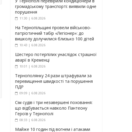
У Тернополі перевірили кондиціонери в
громадському транспорті: виявили одне
порушення
11:30 | 6.08.2026
На Тернопільщині провели військово-
патріотичний табір «Легіонер»: до
вишколу долучилися близько 100 дітей
10:43 | 6.08.2026
Шестеро потерпілих унаслідок страшної
аварії в Кременці
10:01 | 6.08.2026
Тернополянку 24 рази штрафували за
перевищення швидкості та порушення
ПДР
09:09 | 6.08.2026
Сім судів і три незавершені поховання:
що відбувається навколо Пантеону
Героїв у Тернополі
08:33 | 6.08.2026
Майже 10 годин під вогнем і атаками