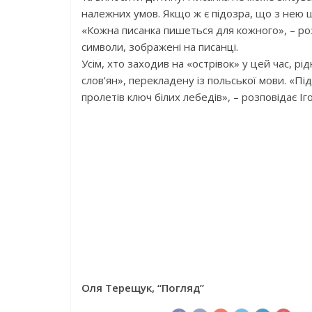
належних умов. Якщо ж є підозра, що з нею що
«Кожна писанка пишеться для кожного», – ро
символи, зображені на писанці.
Усім, хто заходив на «острівок» у цей час, рі
слов’ян», перекладену із польської мови. «П
пролетів ключ білих лебедів», – розповідає Іг
Оля Терещук, “Погляд”