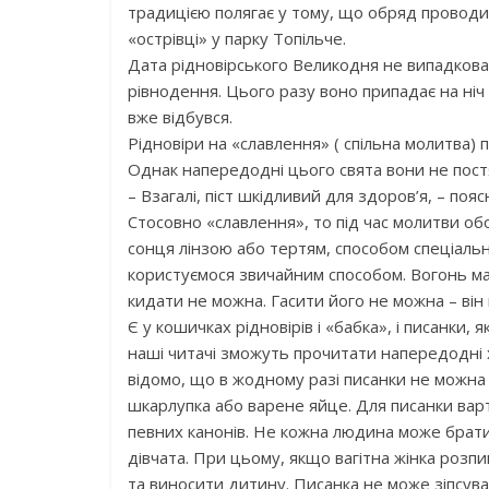
традицією полягає у тому, що обряд проводивс
«острівці» у парку Топільче.
Дата рідновірського Великодня не випадкова
рівнодення. Цього разу воно припадає на ніч
вже відбувся.
Рідновіри на «славлення» ( спільна молитва) п
Однак напередодні цього свята вони не постят
– Взагалі, піст шкідливий для здоров’я, – по
Стосовно «славлення», то під час молитви об
сонця лінзою або тертям, способом спеціальног
користуємося звичайним способом. Вогонь ма
кидати не можна. Гасити його не можна – він
Є у кошичках рідновірів і «бабка», і писанк
наші читачі зможуть прочитати напередодні х
відомо, що в жодному разі писанки не можна
шкарлупка або варене яйце. Для писанки вар
певних канонів. Не кожна людина може брати
дівчата. При цьому, якщо вагітна жінка розпи
та виносити дитину. Писанка не може зіпсува