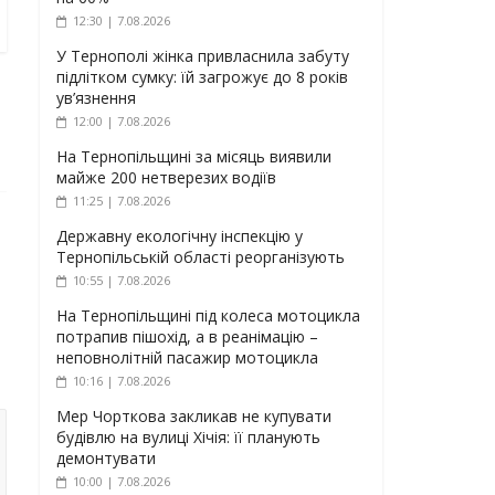
12:30 | 7.08.2026
У Тернополі жінка привласнила забуту
підлітком сумку: їй загрожує до 8 років
ув’язнення
12:00 | 7.08.2026
На Тернопільщині за місяць виявили
майже 200 нетверезих водіїв
11:25 | 7.08.2026
Державну екологічну інспекцію у
Тернопільській області реорганізують
10:55 | 7.08.2026
На Тернопільщині під колеса мотоцикла
потрапив пішохід, а в реанімацію –
неповнолітній пасажир мотоцикла
10:16 | 7.08.2026
Мер Чорткова закликав не купувати
будівлю на вулиці Хічія: її планують
демонтувати
10:00 | 7.08.2026