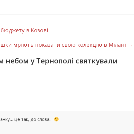
 бюджету в Козові
шки мріють показати свою колекцію в Мілані
→
м небом у Тернополі святкували
ранку… це так, до слова…