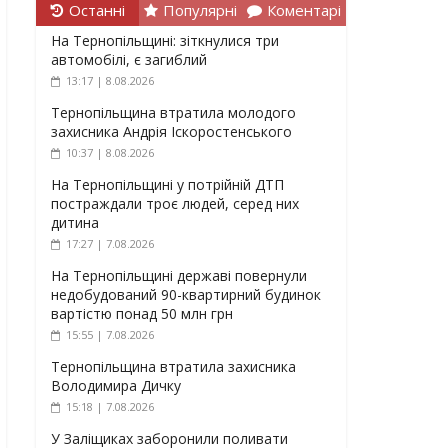
Останні
Популярні
Коментарі
На Тернопільщині: зіткнулися три
автомобілі, є загиблий
13:17 | 8.08.2026
Тернопільщина втратила молодого
захисника Андрія Іскоростенського
10:37 | 8.08.2026
На Тернопільщині у потрійній ДТП
постраждали троє людей, серед них
дитина
17:27 | 7.08.2026
На Тернопільщині державі повернули
недобудований 90-квартирний будинок
вартістю понад 50 млн грн
15:55 | 7.08.2026
Тернопільщина втратила захисника
Володимира Дичку
15:18 | 7.08.2026
У Заліщиках заборонили поливати