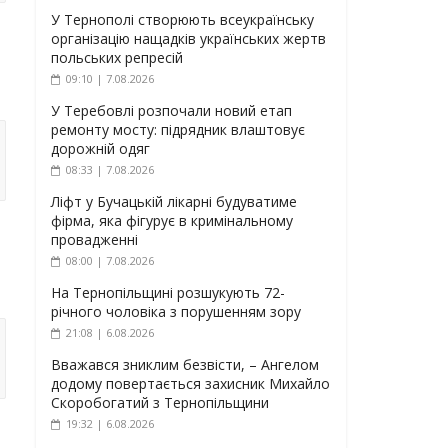
У Тернополі створюють всеукраїнську
організацію нащадків українських жертв
польських репресій
09:10 | 7.08.2026
У Теребовлі розпочали новий етап
ремонту мосту: підрядник влаштовує
дорожній одяг
08:33 | 7.08.2026
Ліфт у Бучацькій лікарні будуватиме
фірма, яка фігурує в кримінальному
провадженні
08:00 | 7.08.2026
На Тернопільщині розшукують 72-
річного чоловіка з порушенням зору
21:08 | 6.08.2026
Вважався зниклим безвісти, – Ангелом
додому повертається захисник Михайло
Скоробогатий з Тернопільщини
19:32 | 6.08.2026