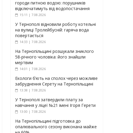
городи питною водою: порушників
відключатимуть від водопостачання
15:11 | 7.08.2026
У Тернополі відновили роботу котельні
на вулиці Тролейбусній: гаряча вода
повертається
14:33 | 7.08.2026
На Тернопільщині розшукали зниклого
58-річного чоловіка: його знайшли
мертвим
14:01 | 7.08.2026
Екологи б’ють на сполох через можливе
забруднення Серету на Тернопільщині
13:38 | 7.08.2026
У Тернополі затвердили плату за
навчання у ліцеї №21 імені Ігоря Герети
13:00 | 7.08.2026
На Тернопільщині підготовка до
опалювального сезону виконана майже
на 60%