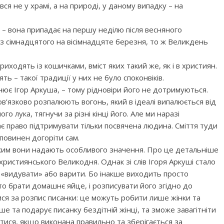
я не у храмі, а на природі, у даному випадку – на
 – вона припадає на першу неділю після весняного
 з сімнадцятого на вісімнадцяте березня, то ж Великдень
риходять із кошичками, вміст яких такий же, як і в християн.
ь – такої традиції у них не було споконвіків.
яснює Ігор Аркуша, – тому рідновіри його не дотримуються.
ов’язково розпалюють вогонь, який в ідеалі випалюється від
о лука, тягнучи за різні кінці його. Але ми наразі
є право підтримувати тільки посвячена людина. Сміття туди
 повинен догоріти сам.
и, яким вони надають особливого значення. Про це детальніше
ристиянського Великодня. Однак зі слів Ігоря Аркуші стало
 «видувати» або варити. Бо інакше виходить просто
то брати домашнє яйце, і розписувати його згідно до
ся за розпис писанки: це можуть робити лише жінки та
ше та подарує писанку бездітній жінці, та зможе завагітніти
тися, якщо виконана правильно та зберігається за