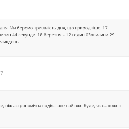
ь дня. Ми беремо тривалість дня, що природніше. 17
вилин 44 секунди. 18 березня – 12 годин 03хвилини 29
еликдень.
27
ше, ніж астрономічна подія… але най вже буде, як є… кожен