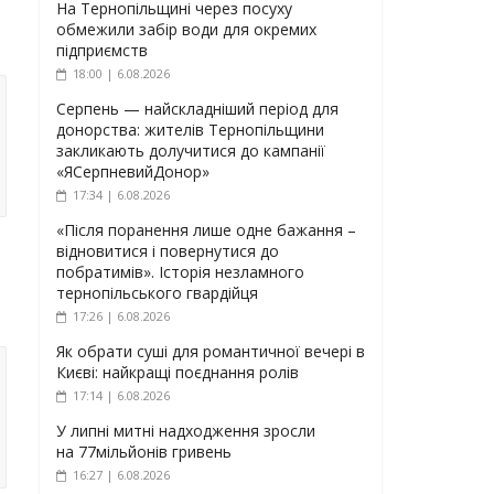
На Тернопільщині через посуху
обмежили забір води для окремих
підприємств
18:00 | 6.08.2026
Серпень — найскладніший період для
донорства: жителів Тернопільщини
закликають долучитися до кампанії
«ЯСерпневийДонор»
17:34 | 6.08.2026
«Після поранення лише одне бажання –
відновитися і повернутися до
побратимів». Історія незламного
тернопільського гвардійця
17:26 | 6.08.2026
Як обрати суші для романтичної вечері в
Києві: найкращі поєднання ролів
17:14 | 6.08.2026
У липні митні надходження зросли
на 77мільйонів гривень
16:27 | 6.08.2026