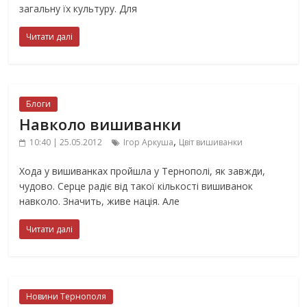
загальну їх культуру. Для
Читати далі
Блоги
Навколо вишиванки
,
10:40 | 25.05.2012
Ігор Аркуша
Цвіт вишиванки
Хода у вишиванках пройшла у Тернополі, як завжди,
чудово. Серце радіє від такої кількості вишиванок
навколо. Значить, живе нація. Але
Читати далі
Новини Тернополя