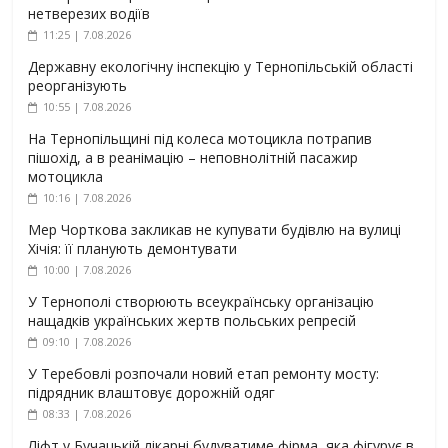
нетверезих водіїв
11:25 | 7.08.2026
Державну екологічну інспекцію у Тернопільській області
реорганізують
10:55 | 7.08.2026
На Тернопільщині під колеса мотоцикла потрапив
пішохід, а в реанімацію – неповнолітній пасажир
мотоцикла
10:16 | 7.08.2026
Мер Чорткова закликав не купувати будівлю на вулиці
Хічія: її планують демонтувати
10:00 | 7.08.2026
У Тернополі створюють всеукраїнську організацію
нащадків українських жертв польських репресій
09:10 | 7.08.2026
У Теребовлі розпочали новий етап ремонту мосту:
підрядник влаштовує дорожній одяг
08:33 | 7.08.2026
Ліфт у Бучацькій лікарні будуватиме фірма, яка фігурує в