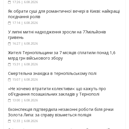
17:26 | 6.08.2026
Як обрати суші для романтичної вечері в Києві: найкращі
поєднання ролів
17:14 | 6.08.2026
У липні митні надходження зросли на 77мільйонів
гривень
16:27 | 6.08.2026
Жителі Тернопільщини за 7 місяців сплатили понад 1,6
млрд грн військового збору
15:31 | 6.08.2026
Смертельна знахідка в тернопільському полі
15:07 | 6.08.2026
«Не хочемо втратити колективи»: що кажуть про
об’єднання позашкільних закладів у Тернополі
13:00 | 6.08.2026
Екоінспекція підтвердила незаконні роботи біля річки
Золота Липа: за справу візьметься поліція
12:33 | 6.08.2026