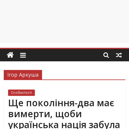
Ігор Аркуша
Особистості
Ще покоління-два має
вимерти, щоби
українська нація забула