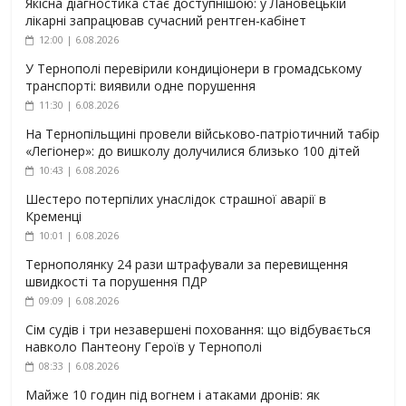
Якісна діагностика стає доступнішою: у Лановецькій
лікарні запрацював сучасний рентген-кабінет
12:00 | 6.08.2026
У Тернополі перевірили кондиціонери в громадському
транспорті: виявили одне порушення
11:30 | 6.08.2026
На Тернопільщині провели військово-патріотичний табір
«Легіонер»: до вишколу долучилися близько 100 дітей
10:43 | 6.08.2026
Шестеро потерпілих унаслідок страшної аварії в
Кременці
10:01 | 6.08.2026
Тернополянку 24 рази штрафували за перевищення
швидкості та порушення ПДР
09:09 | 6.08.2026
Сім судів і три незавершені поховання: що відбувається
навколо Пантеону Героїв у Тернополі
08:33 | 6.08.2026
Майже 10 годин під вогнем і атаками дронів: як