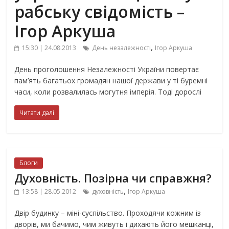
рабську свідомість –
Ігор Аркуша
,
15:30 | 24.08.2013
День незалежності
Ігор Аркуша
День проголошення Незалежності України повертає
пам’ять багатьох громадян нашої держави у ті буремні
часи, коли розвалилась могутня імперія. Тоді дорослі
Читати далі
Блоги
Духовність. Позірна чи справжня?
,
13:58 | 28.05.2012
духовність
Ігор Аркуша
Двір будинку – міні-суспільство. Проходячи кожним із
дворів, ми бачимо, чим живуть і дихають його мешканці,