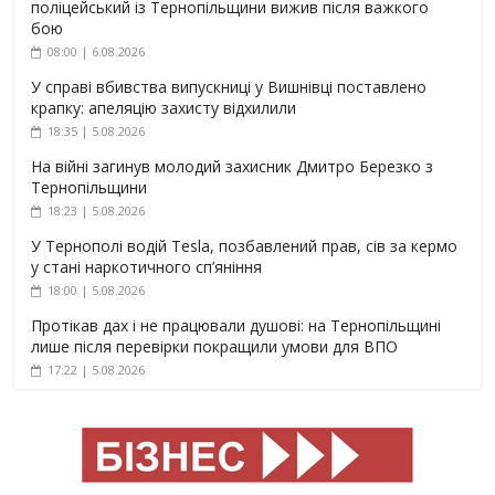
поліцейський із Тернопільщини вижив після важкого
бою
08:00 | 6.08.2026
У справі вбивства випускниці у Вишнівці поставлено
крапку: апеляцію захисту відхилили
18:35 | 5.08.2026
На війні загинув молодий захисник Дмитро Березко з
Тернопільщини
18:23 | 5.08.2026
У Тернополі водій Tesla, позбавлений прав, сів за кермо
у стані наркотичного сп’яніння
18:00 | 5.08.2026
Протікав дах і не працювали душові: на Тернопільщині
лише після перевірки покращили умови для ВПО
17:22 | 5.08.2026