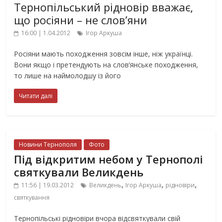
Тернопільський рідновір вважає,
що росіяни – не слов’яни
16:00 | 1.04.2012
Ігор Аркуша
Росіяни мають походження зовсім інше, ніж українці.
Вони якщо і претендують на слов’янське походження,
то лише на наймолодшу із його
Читати далі
Новини Тернополя
Фото
Під відкритим небом у Тернополі
святкували Великдень
,
,
,
11:56 | 19.03.2012
Великдень
Ігор Аркуша
рідновіри
святкування
Тернопільські рідновіри вчора відсвяткували свій