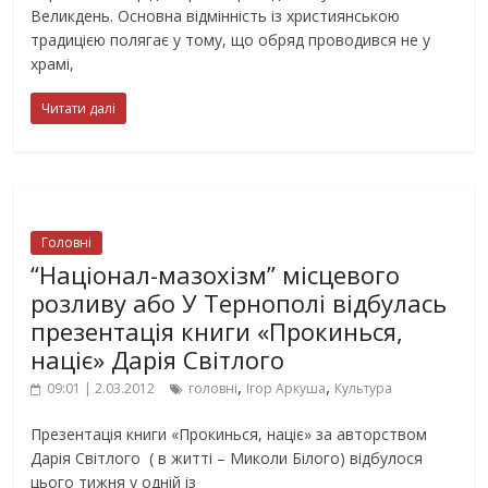
Великдень. Основна відмінність із християнською
традицією полягає у тому, що обряд проводився не у
храмі,
Читати далі
Головні
“Націонал-мазохізм” місцевого
розливу або У Тернополі відбулась
презентація книги «Прокинься,
націє» Дарія Світлого
,
,
09:01 | 2.03.2012
головні
Ігор Аркуша
Культура
Презентація книги «Прокинься, націє» за авторством
Дарія Світлого ( в житті – Миколи Білого) відбулося
цього тижня у одній із