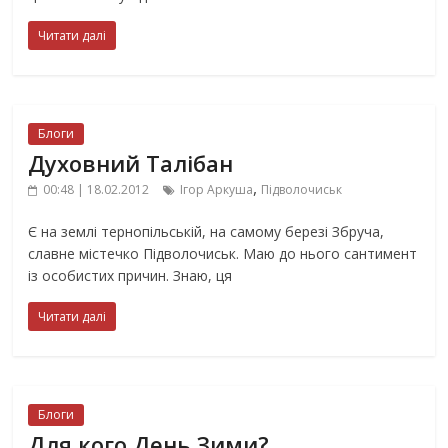
Читати далі
Блоги
Духовний Талібан
,
00:48 | 18.02.2012
Ігор Аркуша
Підволочиськ
Є на землі тернопільській, на самому березі Збруча,
славне містечко Підволочиськ. Маю до нього сантимент
із особистих причин. Знаю, ця
Читати далі
Блоги
Для кого День Зими?