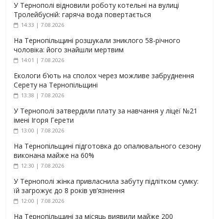
У Тернополі відновили роботу котельні на вулиці
Тролейбусній: гаряча вода повертається
14:33 | 7.08.2026
На Тернопільщині розшукали зниклого 58-річного
чоловіка: його знайшли мертвим
14:01 | 7.08.2026
Екологи б’ють на сполох через можливе забруднення
Серету на Тернопільщині
13:38 | 7.08.2026
У Тернополі затвердили плату за навчання у ліцеї №21
імені Ігоря Герети
13:00 | 7.08.2026
На Тернопільщині підготовка до опалювального сезону
виконана майже на 60%
12:30 | 7.08.2026
У Тернополі жінка привласнила забуту підлітком сумку:
їй загрожує до 8 років ув’язнення
12:00 | 7.08.2026
На Тернопільщині за місяць виявили майже 200