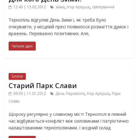
,
,
12:40 | 13.02.2012
зима
Ігор Аркуша
святкування
Тернопіль відгуляв День Зими і, як треба було
очікувавти, у місцевій пресі появилося розмаїття думок і
вражень. Переважно позитивних. Але,
Читати далі
Блоги
Старий Парк Слави
,
,
09:30 | 11.01.2012
День Перемоги
Ігор Аркуша
Парк
Слави
Щороку регулярно у славному місті Тернополі в певний
час відбувається конфлікт між силовиками і патріотично
налаштованими тернополянами. І жодний склад