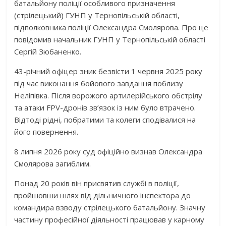
батальйону поліції особливого призначення
(стрілецький) ГУНП у Тернопільській області,
підполковника поліції Олександра Смолярова. Про це
повідомив начальник ГУНП у Тернопільській області
Сергій Зюбаненко.
43-річний офіцер зник безвісти 1 червня 2025 року
під час виконання бойового завдання поблизу
Неліпівка. Після ворожого артилерійського обстрілу
та атаки FPV-дронів зв’язок із ним було втрачено.
Відтоді рідні, побратими та колеги сподівалися на
його повернення.
8 липня 2026 року суд офіційно визнав Олександра
Смолярова загиблим.
Понад 20 років він присвятив службі в поліції,
пройшовши шлях від дільничного інспектора до
командира взводу стрілецького батальйону. Значну
частину професійної діяльності працював у карному