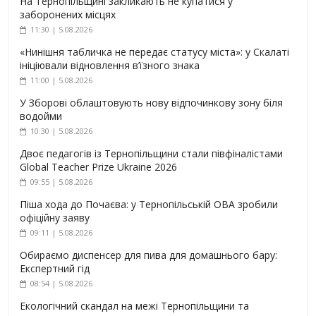
На Тернопільщині закликають не купатися у
заборонених місцях
11:30 | 5.08.2026
«Нинішня табличка не передає статусу міста»: у Скалаті
ініціювали відновлення в’їзного знака
11:00 | 5.08.2026
У Зборові облаштовують нову відпочинкову зону біля
водойми
10:30 | 5.08.2026
Двоє педагогів із Тернопільщини стали півфіналістами
Global Teacher Prize Ukraine 2026
09:55 | 5.08.2026
Піша хода до Почаєва: у Тернопільській ОВА зробили
офіційну заяву
09:11 | 5.08.2026
Обираємо диспенсер для пива для домашнього бару:
Експертний гід
08:54 | 5.08.2026
Екологічний скандал на межі Тернопільщини та