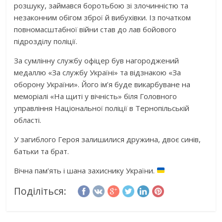
розшуку, займався боротьбою зі злочинністю та
незаконним обігом зброї й вибухівки. Із початком
повномасштабної війни став до лав бойового
підрозділу поліції.
За сумлінну службу офіцер був нагороджений
медаллю «За службу Україні» та відзнакою «За
оборону України». Його ім’я буде викарбуване на
меморіалі «На щиті у вічність» біля Головного
управління Національної поліції в Тернопільській
області.
У загиблого Героя залишилися дружина, двоє синів,
батьки та брат.
Вічна пам’ять і шана захиснику України.
Поділіться: