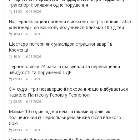
транспорті: виявили одне порушення
11:30 | 6.08.2026
На Тернопільщині провели військово-патріотичний табір
«Легіонер»: до вишколу долучилися близько 100 дітей
10:43 | 6.08.2026
Шестеро потерпілих унаслідок страшної аварії в
Кременці
10:01 | 6.08.2026
Тернополянку 24 рази штрафували за перевищення
швидкості та порушення ПДР
09:09 | 6.08.2026
Сім судів і три незавершені поховання: що відбувається
навколо Пантеону Героїв у Тернополі
08:33 | 6.08.2026
Майже 10 годин під вогнем і атаками дронів: як
поліцейський із Тернопільщини вижив після важкого
бою
08:00 | 6.08.2026
У справі вбивства випускниці у Вишнівці поставлено