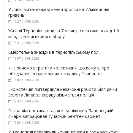
У липні митні надходження зросли на 77мільйонів
гривень
16:27 | 6.08.2026
Жителі Тернопільщини за 7 місяців сплатили понад 1,6
млрд грн військового збору
15:31 | 6.08.2026
Смертельна знахідка в тернопільському полі
15:07 | 6.08.2026
«Не хочемо втратити колективи»: що кажуть про
об’єднання позашкільних закладів у Тернополі
13:00 | 6.08.2026
Екоінспекція підтвердила незаконні роботи біля річки
Золота Липа: за справу візьметься поліція
12:33 | 6.08.2026
Якісна діагностика стає доступнішою: у Лановецькій
лікарні запрацював сучасний рентген-кабінет
12:00 | 6.08.2026
У Тернополі перевірили кондиціонери в громадському