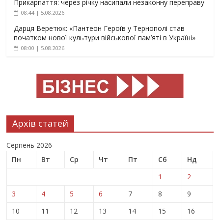
Прикарпаття: через річку насипали незаконну переправу
08:44 | 5.08.2026
Дарця Веретюк: «Пантеон Героїв у Тернополі став
початком нової культури військової пам’яті в Україні»
08:00 | 5.08.2026
Архів статей
Серпень 2026
Пн
Вт
Ср
Чт
Пт
Сб
Нд
1
2
3
4
5
6
7
8
9
10
11
12
13
14
15
16