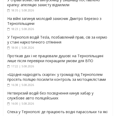
крапку: апеляцію захисту відхилили
18:35 | 5.08.2026
На війні загинув молодий захисник Дмитро Березко з
Тернопільщини
18:23 | 5.08.2026
У Тернополі водій Tesla, позбавлений прав, сів за кермо
у стані наркотичного сп’яніння
18:00 | 5.08.2026
Протікав дах і не працювали душові: на Тернопільщині
лише після перевірки покращили умови для ВПО
17:22 | 5.08.2026
«Щодня надходять скарги»: у громаді під Тернополем
просять поліцію посилити контроль за мотоциклістами
16:38 | 5.08.2026
Нетверезий водій без посвідчення кинув хабар у
службове авто поліцейських
16:00 | 5.08.2026
Спека у Тернополі: де працюють водні парасольки та які