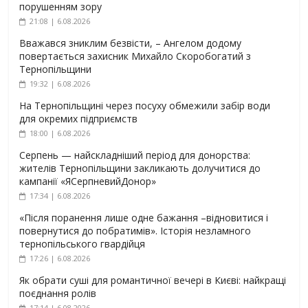
порушенням зору
21:08 | 6.08.2026
Вважався зниклим безвісти, – Ангелом додому
повертається захисник Михайло Скоробогатий з
Тернопільщини
19:32 | 6.08.2026
На Тернопільщині через посуху обмежили забір води
для окремих підприємств
18:00 | 6.08.2026
Серпень — найскладніший період для донорства:
жителів Тернопільщини закликають долучитися до
кампанії «ЯСерпневийДонор»
17:34 | 6.08.2026
«Після поранення лише одне бажання –відновитися і
повернутися до побратимів». Історія незламного
тернопільського гвардійця
17:26 | 6.08.2026
Як обрати суші для романтичної вечері в Києві: найкращі
поєднання ролів
17:14 | 6.08.2026