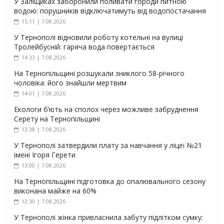
У Заліщиках заборонили поливати городи питною
водою: порушників відключатимуть від водопостачання
15:11 | 7.08.2026
У Тернополі відновили роботу котельні на вулиці
Тролейбусній: гаряча вода повертається
14:33 | 7.08.2026
На Тернопільщині розшукали зниклого 58-річного
чоловіка: його знайшли мертвим
14:01 | 7.08.2026
Екологи б’ють на сполох через можливе забруднення
Серету на Тернопільщині
13:38 | 7.08.2026
У Тернополі затвердили плату за навчання у ліцеї №21
імені Ігоря Герети
13:00 | 7.08.2026
На Тернопільщині підготовка до опалювального сезону
виконана майже на 60%
12:30 | 7.08.2026
У Тернополі жінка привласнила забуту підлітком сумку: