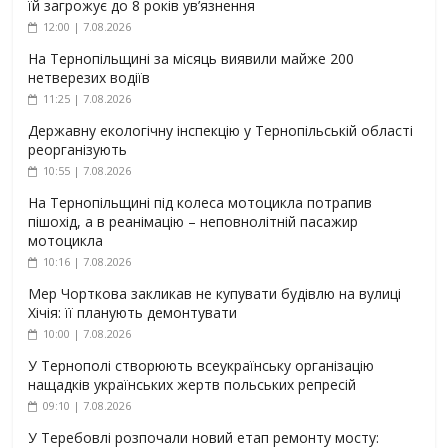
їй загрожує до 8 років ув’язнення
12:00 | 7.08.2026
На Тернопільщині за місяць виявили майже 200
нетверезих водіїв
11:25 | 7.08.2026
Державну екологічну інспекцію у Тернопільській області
реорганізують
10:55 | 7.08.2026
На Тернопільщині під колеса мотоцикла потрапив
пішохід, а в реанімацію – неповнолітній пасажир
мотоцикла
10:16 | 7.08.2026
Мер Чорткова закликав не купувати будівлю на вулиці
Хічія: її планують демонтувати
10:00 | 7.08.2026
У Тернополі створюють всеукраїнську організацію
нащадків українських жертв польських репресій
09:10 | 7.08.2026
У Теребовлі розпочали новий етап ремонту мосту: