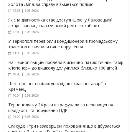
Золота Липа: за справу візьметься поліція
12:33 | 6.08.2026
Якісна діагностика стає доступнішою: у Лановецькій
лікарні запрацював сучасний рентген-кабінет
12:00 | 6.08.2026
У Тернополі перевірили кондиціонери в громадському
транспорті: виявили одне порушення
11:30 | 6.08.2026
На Тернопільщині провели військово-патріотичний табір
«Легіонер»: до вишколу долучилися близько 100 дітей
10:43 | 6.08.2026
Шестеро потерпілих унаслідок страшної аварії в
Кременці
10:01 | 6.08.2026
Тернополянку 24 рази штрафували за перевищення
швидкості та порушення ПДР
09:09 | 6.08.2026
Сім судів і три незавершені поховання: що відбувається
навколо Пантеону Героїв у Тернополі