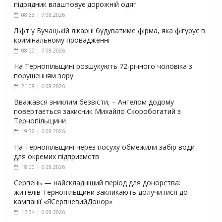
підрядник влаштовує дорожній одяг
08:33 | 7.08.2026
Ліфт у Бучацькій лікарні будуватиме фірма, яка фігурує в
кримінальному провадженні
08:00 | 7.08.2026
На Тернопільщині розшукують 72-річного чоловіка з
порушенням зору
21:08 | 6.08.2026
Вважався зниклим безвісти, – Ангелом додому
повертається захисник Михайло Скоробогатий з
Тернопільщини
19:32 | 6.08.2026
На Тернопільщині через посуху обмежили забір води
для окремих підприємств
18:00 | 6.08.2026
Серпень — найскладніший період для донорства:
жителів Тернопільщини закликають долучитися до
кампанії «ЯСерпневийДонор»
17:34 | 6.08.2026