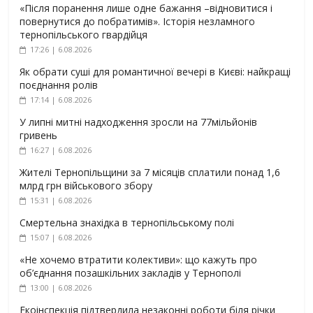
«Після поранення лише одне бажання –відновитися і
повернутися до побратимів». Історія незламного
тернопільського гвардійця
17:26 | 6.08.2026
Як обрати суші для романтичної вечері в Києві: найкращі
поєднання ролів
17:14 | 6.08.2026
У липні митні надходження зросли на 77мільйонів
гривень
16:27 | 6.08.2026
Жителі Тернопільщини за 7 місяців сплатили понад 1,6
млрд грн військового збору
15:31 | 6.08.2026
Смертельна знахідка в тернопільському полі
15:07 | 6.08.2026
«Не хочемо втратити колективи»: що кажуть про
об’єднання позашкільних закладів у Тернополі
13:00 | 6.08.2026
Екоінспекція підтвердила незаконні роботи біля річки