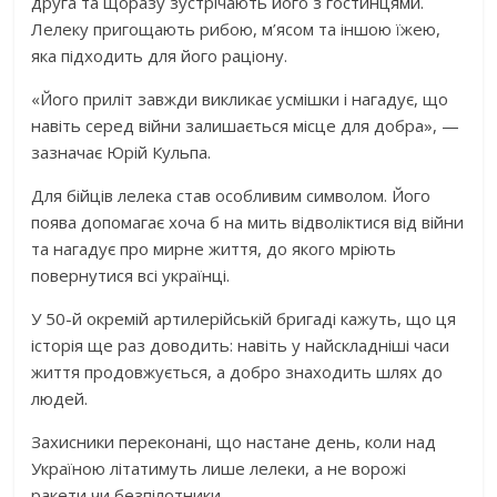
друга та щоразу зустрічають його з гостинцями.
Лелеку пригощають рибою, м’ясом та іншою їжею,
яка підходить для його раціону.
«Його приліт завжди викликає усмішки і нагадує, що
навіть серед війни залишається місце для добра», —
зазначає Юрій Кульпа.
Для бійців лелека став особливим символом. Його
поява допомагає хоча б на мить відволіктися від війни
та нагадує про мирне життя, до якого мріють
повернутися всі українці.
У 50-й окремій артилерійській бригаді кажуть, що ця
історія ще раз доводить: навіть у найскладніші часи
життя продовжується, а добро знаходить шлях до
людей.
Захисники переконані, що настане день, коли над
Україною літатимуть лише лелеки, а не ворожі
ракети чи безпілотники.