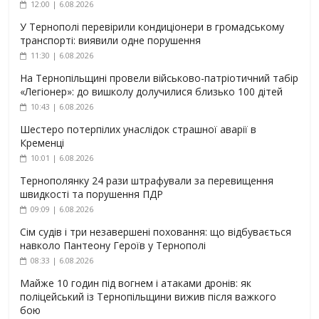
12:00 | 6.08.2026
У Тернополі перевірили кондиціонери в громадському
транспорті: виявили одне порушення
11:30 | 6.08.2026
На Тернопільщині провели військово-патріотичний табір
«Легіонер»: до вишколу долучилися близько 100 дітей
10:43 | 6.08.2026
Шестеро потерпілих унаслідок страшної аварії в
Кременці
10:01 | 6.08.2026
Тернополянку 24 рази штрафували за перевищення
швидкості та порушення ПДР
09:09 | 6.08.2026
Сім судів і три незавершені поховання: що відбувається
навколо Пантеону Героїв у Тернополі
08:33 | 6.08.2026
Майже 10 годин під вогнем і атаками дронів: як
поліцейський із Тернопільщини вижив після важкого
бою