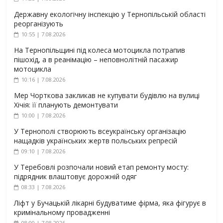
Державну екологічну інспекцію у Тернопільській області
реорганізують
10:55 | 7.08.2026
На Тернопільщині під колеса мотоцикла потрапив
пішохід, а в реанімацію – неповнолітній пасажир
мотоцикла
10:16 | 7.08.2026
Мер Чорткова закликав не купувати будівлю на вулиці
Хічія: її планують демонтувати
10:00 | 7.08.2026
У Тернополі створюють всеукраїнську організацію
нащадків українських жертв польських репресій
09:10 | 7.08.2026
У Теребовлі розпочали новий етап ремонту мосту:
підрядник влаштовує дорожній одяг
08:33 | 7.08.2026
Ліфт у Бучацькій лікарні будуватиме фірма, яка фігурує в
кримінальному провадженні
08:00 | 7.08.2026