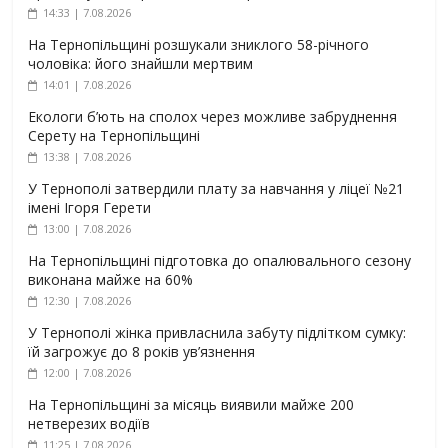
14:33 | 7.08.2026
На Тернопільщині розшукали зниклого 58-річного
чоловіка: його знайшли мертвим
14:01 | 7.08.2026
Екологи б’ють на сполох через можливе забруднення
Серету на Тернопільщині
13:38 | 7.08.2026
У Тернополі затвердили плату за навчання у ліцеї №21
імені Ігоря Герети
13:00 | 7.08.2026
На Тернопільщині підготовка до опалювального сезону
виконана майже на 60%
12:30 | 7.08.2026
У Тернополі жінка привласнила забуту підлітком сумку:
їй загрожує до 8 років ув’язнення
12:00 | 7.08.2026
На Тернопільщині за місяць виявили майже 200
нетверезих водіїв
11:25 | 7.08.2026