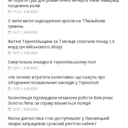
Як обрати суші для романтичної вечері в Києві: найкращі
поєднання ролів
17:14 | 6.08.2026
У липні митні надходження зросли на 77мільйонів
гривень
16:27 | 6.08.2026
Жителі Тернопільщини за 7 місяців сплатили понад 1,6
млрд грн військового збору
15:31 | 6.08.2026
Смертельна знахідка в тернопільському полі
15:07 | 6.08.2026
«Не хочемо втратити колективи»: що кажуть про
об’єднання позашкільних закладів у Тернополі
13:00 | 6.08.2026
Екоінспекція підтвердила незаконні роботи біля річки
Золота Липа: за справу візьметься поліція
12:33 | 6.08.2026
Якісна діагностика стає доступнішою: у Лановецькій
лікарні запрацював сучасний рентген-кабінет