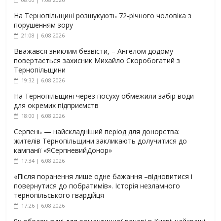
На Тернопільщині розшукують 72-річного чоловіка з
порушенням зору
21:08 | 6.08.2026
Вважався зниклим безвісти, – Ангелом додому
повертається захисник Михайло Скоробогатий з
Тернопільщини
19:32 | 6.08.2026
На Тернопільщині через посуху обмежили забір води
для окремих підприємств
18:00 | 6.08.2026
Серпень — найскладніший період для донорства:
жителів Тернопільщини закликають долучитися до
кампанії «ЯСерпневийДонор»
17:34 | 6.08.2026
«Після поранення лише одне бажання –відновитися і
повернутися до побратимів». Історія незламного
тернопільського гвардійця
17:26 | 6.08.2026