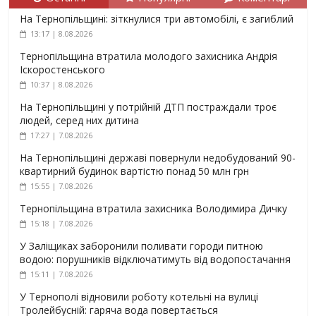
На Тернопільщині: зіткнулися три автомобілі, є загиблий
13:17 | 8.08.2026
Тернопільщина втратила молодого захисника Андрія
Іскоростенського
10:37 | 8.08.2026
На Тернопільщині у потрійній ДТП постраждали троє
людей, серед них дитина
17:27 | 7.08.2026
На Тернопільщині державі повернули недобудований 90-
квартирний будинок вартістю понад 50 млн грн
15:55 | 7.08.2026
Тернопільщина втратила захисника Володимира Дичку
15:18 | 7.08.2026
У Заліщиках заборонили поливати городи питною
водою: порушників відключатимуть від водопостачання
15:11 | 7.08.2026
У Тернополі відновили роботу котельні на вулиці
Тролейбусній: гаряча вода повертається