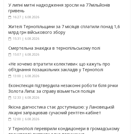
У липні митні надходження зросли на 77мільйонів
гривень
16:27 | 6.08.2026
Жителі Тернопільщини за 7 місяців сплатили понад 1,6
млрд грн військового збору
15:31 | 6.08.2026
Смертельна знахідка в тернопільському полі
15:07 | 6.08.2026
«Не хочемо втратити колективи»: що кажуть про
об’єднання позашкільних закладів у Тернополі
13:00 | 6.08.2026
Екоінспекція підтвердила незаконні роботи біля річки
Золота Липа: за справу візьметься поліція
12:33 | 6.08.2026
Якісна діагностика стає доступнішою: у Лановецькій
лікарні запрацював сучасний рентген-кабінет
12:00 | 6.08.2026
У Тернополі перевірили кондиціонери в громадському