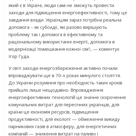
який є в Україні, люди самі не зможуть провести
заходи для підвищення енергоефективності, тому це
завдання влади. Українцям зараз потрібна реальна
допомога – як субсидії, які разово вирішують
проблему так і допомога в ефективному та
раціональному використанні енергії, допомога в
модернізації помешкання кожної сім’ї, — коментує
Ігор Гуда.
У світі заходи енергозбереження активно почали
впроваджувати ще в 70-х роках минулого століття.
До України розуміння про необхідність таких кроків
прийшло лише нещодавно. Впровадження
енергоефективних технологій це значне скорочення
комунальних витрат для пересічних українців, для
країни це економія ресурсів, підвищення
продуктивності, для екології — обмеження викиду
парникових газів в атмосферу, для енергетичних
компаній — зниження витрат на паливо і