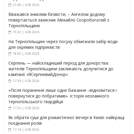
21:08 | 6.08.2026
Вважався зниклим безвісти, – Ангелом додому
повертається захисник Михайло Скоробогатий з
Тернопільщини
19:32 | 6.08.2026
На Тернопільщині через посуху обмежили забір води
для окремих підприємств
18:00 | 6.08.2026
Серпень — найскладніший період для донорства:
жителів Тернопільщини закликають долучитися до
кампанії «ЯСерпневийДонор»
17:34 | 6.08.2026
«Після поранення лише одне бажання –відновитися і
повернутися до побратимів». Історія незламного
тернопільського гвардійця
17:26 | 6.08.2026
Як обрати суші для романтичної вечері в Києві: найкращі
поєднання ролів
17:14 | 6.08.2026