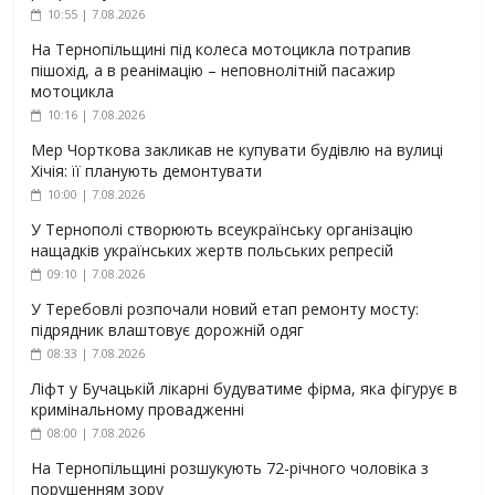
10:55 | 7.08.2026
На Тернопільщині під колеса мотоцикла потрапив
пішохід, а в реанімацію – неповнолітній пасажир
мотоцикла
10:16 | 7.08.2026
Мер Чорткова закликав не купувати будівлю на вулиці
Хічія: її планують демонтувати
10:00 | 7.08.2026
У Тернополі створюють всеукраїнську організацію
нащадків українських жертв польських репресій
09:10 | 7.08.2026
У Теребовлі розпочали новий етап ремонту мосту:
підрядник влаштовує дорожній одяг
08:33 | 7.08.2026
Ліфт у Бучацькій лікарні будуватиме фірма, яка фігурує в
кримінальному провадженні
08:00 | 7.08.2026
На Тернопільщині розшукують 72-річного чоловіка з
порушенням зору