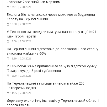
чоловіка: його знайшли мертвим
14:01 | 7.08.2026
Екологи б’ють на сполох через можливе забруднення
Серету на Тернопільщині
13:38 | 7.08.2026
У Тернополі затвердили плату за навчання у ліцеї №21
імені Ігоря Герети
13:00 | 7.08.2026
На Тернопільщині підготовка до опалювального сезону
виконана майже на 60%
12:30 | 7.08.2026
У Тернополі жінка привласнила забуту підлітком сумку:
їй загрожує до 8 років ув’язнення
12:00 | 7.08.2026
На Тернопільщині за місяць виявили майже 200
нетверезих водіїв
11:25 | 7.08.2026
Державну екологічну інспекцію у Тернопільській області
реорганізують