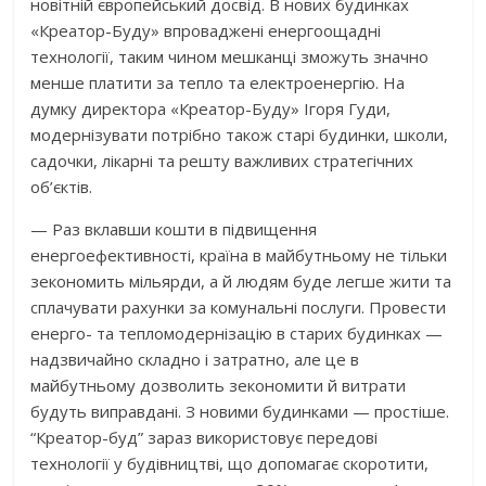
новітній європейський досвід. В нових будинках
«Креатор-Буду» впроваджені енергоощадні
технології, таким чином мешканці зможуть значно
менше платити за тепло та електроенергію. На
думку директора «Креатор-Буду» Ігоря Гуди,
модернізувати потрібно також старі будинки, школи,
садочки, лікарні та решту важливих стратегічних
об’єктів.
— Раз вклавши кошти в підвищення
енергоефективності, країна в майбутньому не тільки
зекономить мільярди, а й людям буде легше жити та
сплачувати рахунки за комунальні послуги. Провести
енерго- та тепломодернізацію в старих будинках —
надзвичайно складно і затратно, але це в
майбутньому дозволить зекономити й витрати
будуть виправдані. З новими будинками — простіше.
“Креатор-буд” зараз використовує передові
технології у будівництві, що допомагає скоротити,