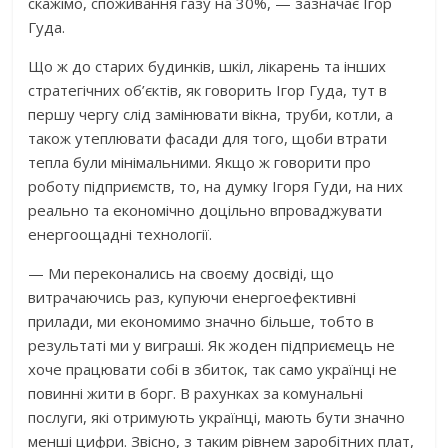
скажімо, споживання газу на 30%, — зазначає Ігор
Гуда.
Що ж до старих будинків, шкіл, лікарень та інших
стратегічних об’єктів, як говорить Ігор Гуда, тут в
першу чергу слід замінювати вікна, труби, котли, а
також утеплювати фасади для того, щоби втрати
тепла були мінімальними. Якщо ж говорити про
роботу підприємств, то, на думку Ігоря Гуди, на них
реально та економічно доцільно впроваджувати
енергоощадні технології.
— Ми переконались на своєму досвіді, що
витрачаючись раз, купуючи енергоефективні
прилади, ми економимо значно більше, тобто в
результаті ми у виграші. Як жоден підприємець не
хоче працювати собі в збиток, так само українці не
повинні жити в борг. В рахунках за комунальні
послуги, які отримують українці, мають бути значно
менші цифри. Звісно, з таким рівнем заробітних плат,