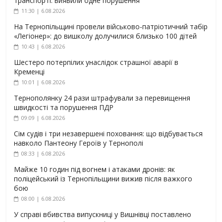
транспорті: виявили одне порушення
11:30 | 6.08.2026
На Тернопільщині провели військово-патріотичний табір
«Легіонер»: до вишколу долучилися близько 100 дітей
10:43 | 6.08.2026
Шестеро потерпілих унаслідок страшної аварії в
Кременці
10:01 | 6.08.2026
Тернополянку 24 рази штрафували за перевищення
швидкості та порушення ПДР
09:09 | 6.08.2026
Сім судів і три незавершені поховання: що відбувається
навколо Пантеону Героїв у Тернополі
08:33 | 6.08.2026
Майже 10 годин під вогнем і атаками дронів: як
поліцейський із Тернопільщини вижив після важкого
бою
08:00 | 6.08.2026
У справі вбивства випускниці у Вишнівці поставлено