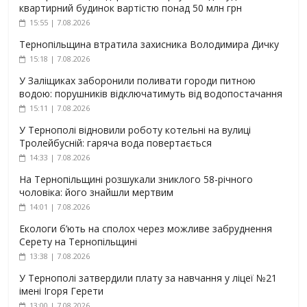
квартирний будинок вартістю понад 50 млн грн
15:55 | 7.08.2026
Тернопільщина втратила захисника Володимира Дичку
15:18 | 7.08.2026
У Заліщиках заборонили поливати городи питною
водою: порушників відключатимуть від водопостачання
15:11 | 7.08.2026
У Тернополі відновили роботу котельні на вулиці
Тролейбусній: гаряча вода повертається
14:33 | 7.08.2026
На Тернопільщині розшукали зниклого 58-річного
чоловіка: його знайшли мертвим
14:01 | 7.08.2026
Екологи б’ють на сполох через можливе забруднення
Серету на Тернопільщині
13:38 | 7.08.2026
У Тернополі затвердили плату за навчання у ліцеї №21
імені Ігоря Герети
13:00 | 7.08.2026