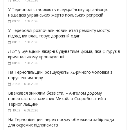
10:00 | 7.08.2026
У Тернополі створюють всеукраїнську організацію
нащадків українських жертв польських репресій
09:10 | 7.08.2026
У Теребовлі розпочали новий етап ремонту мосту:
підрядник влаштовує дорожній одяг
08:33 | 7.08.2026
Ліфт у Бучацькій лікарні будуватиме фірма, яка фігурує в
кримінальному провадженні
08:00 | 7.08.2026
На Тернопільщині розшукують 72-річного чоловіка з
порушенням зору
21:08 | 6.08.2026
Вважався зниклим безвісти, – Ангелом додому
повертається захисник Михайло Скоробогатий з
Тернопільщини
19:32 | 6.08.2026
На Тернопільщині через посуху обмежили забір води
для окремих підприємств