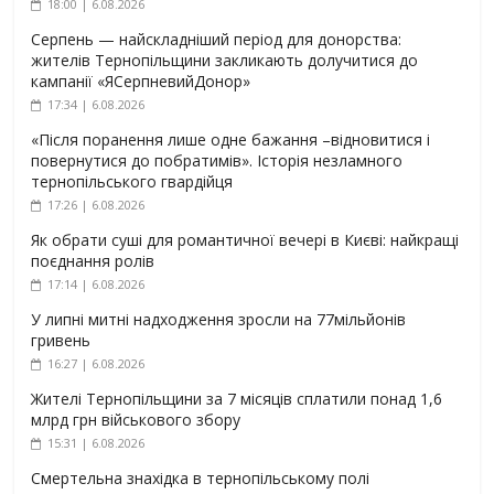
18:00 | 6.08.2026
Серпень — найскладніший період для донорства:
жителів Тернопільщини закликають долучитися до
кампанії «ЯСерпневийДонор»
17:34 | 6.08.2026
«Після поранення лише одне бажання –відновитися і
повернутися до побратимів». Історія незламного
тернопільського гвардійця
17:26 | 6.08.2026
Як обрати суші для романтичної вечері в Києві: найкращі
поєднання ролів
17:14 | 6.08.2026
У липні митні надходження зросли на 77мільйонів
гривень
16:27 | 6.08.2026
Жителі Тернопільщини за 7 місяців сплатили понад 1,6
млрд грн військового збору
15:31 | 6.08.2026
Смертельна знахідка в тернопільському полі