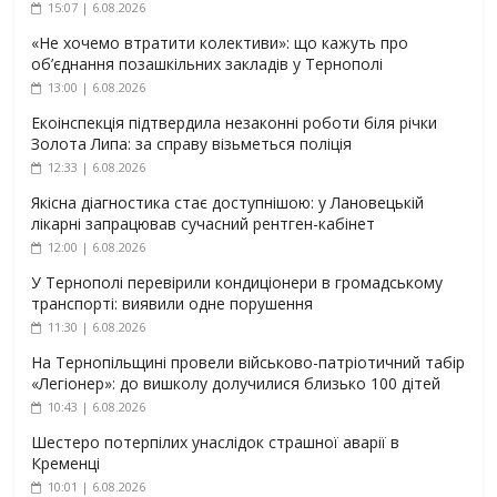
15:07 | 6.08.2026
«Не хочемо втратити колективи»: що кажуть про
об’єднання позашкільних закладів у Тернополі
13:00 | 6.08.2026
Екоінспекція підтвердила незаконні роботи біля річки
Золота Липа: за справу візьметься поліція
12:33 | 6.08.2026
Якісна діагностика стає доступнішою: у Лановецькій
лікарні запрацював сучасний рентген-кабінет
12:00 | 6.08.2026
У Тернополі перевірили кондиціонери в громадському
транспорті: виявили одне порушення
11:30 | 6.08.2026
На Тернопільщині провели військово-патріотичний табір
«Легіонер»: до вишколу долучилися близько 100 дітей
10:43 | 6.08.2026
Шестеро потерпілих унаслідок страшної аварії в
Кременці
10:01 | 6.08.2026