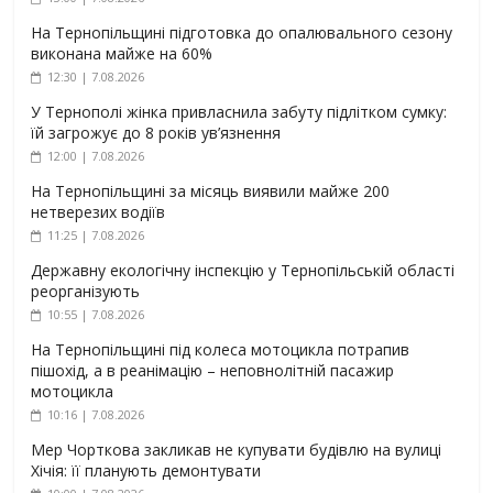
На Тернопільщині підготовка до опалювального сезону
виконана майже на 60%
12:30 | 7.08.2026
У Тернополі жінка привласнила забуту підлітком сумку:
їй загрожує до 8 років ув’язнення
12:00 | 7.08.2026
На Тернопільщині за місяць виявили майже 200
нетверезих водіїв
11:25 | 7.08.2026
Державну екологічну інспекцію у Тернопільській області
реорганізують
10:55 | 7.08.2026
На Тернопільщині під колеса мотоцикла потрапив
пішохід, а в реанімацію – неповнолітній пасажир
мотоцикла
10:16 | 7.08.2026
Мер Чорткова закликав не купувати будівлю на вулиці
Хічія: її планують демонтувати