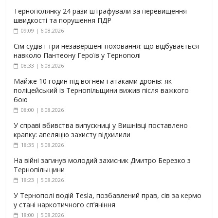
Тернополянку 24 рази штрафували за перевищення
швидкості та порушення ПДР
09:09 | 6.08.2026
Сім судів і три незавершені поховання: що відбувається
навколо Пантеону Героїв у Тернополі
08:33 | 6.08.2026
Майже 10 годин під вогнем і атаками дронів: як
поліцейський із Тернопільщини вижив після важкого
бою
08:00 | 6.08.2026
У справі вбивства випускниці у Вишнівці поставлено
крапку: апеляцію захисту відхилили
18:35 | 5.08.2026
На війні загинув молодий захисник Дмитро Березко з
Тернопільщини
18:23 | 5.08.2026
У Тернополі водій Tesla, позбавлений прав, сів за кермо
у стані наркотичного сп’яніння
18:00 | 5.08.2026