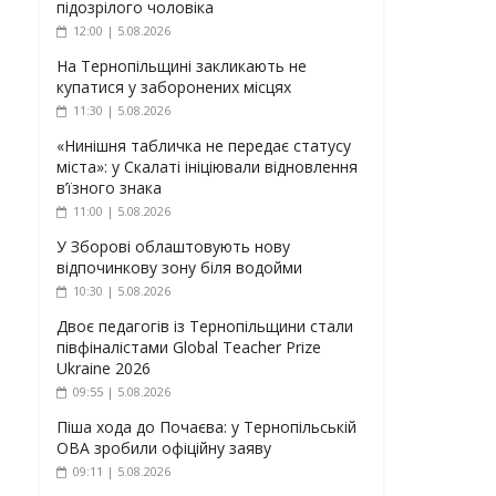
підозрілого чоловіка
12:00 | 5.08.2026
На Тернопільщині закликають не
купатися у заборонених місцях
11:30 | 5.08.2026
«Нинішня табличка не передає статусу
міста»: у Скалаті ініціювали відновлення
в’їзного знака
11:00 | 5.08.2026
У Зборові облаштовують нову
відпочинкову зону біля водойми
10:30 | 5.08.2026
Двоє педагогів із Тернопільщини стали
півфіналістами Global Teacher Prize
Ukraine 2026
09:55 | 5.08.2026
Піша хода до Почаєва: у Тернопільській
ОВА зробили офіційну заяву
09:11 | 5.08.2026