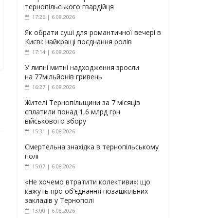
тернопільського гвардійця
17:26 | 6.08.2026
Як обрати суші для романтичної вечері в
Києві: найкращі поєднання ролів
17:14 | 6.08.2026
У липні митні надходження зросли
на 77мільйонів гривень
16:27 | 6.08.2026
Жителі Тернопільщини за 7 місяців
сплатили понад 1,6 млрд грн
військового збору
15:31 | 6.08.2026
Смертельна знахідка в тернопільському
полі
15:07 | 6.08.2026
«Не хочемо втратити колективи»: що
кажуть про об’єднання позашкільних
закладів у Тернополі
13:00 | 6.08.2026