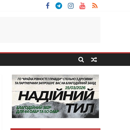
 Скоробогатий з Тернопільщини