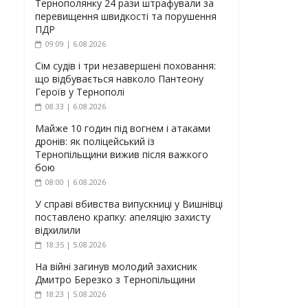
Тернополянку 24 рази штрафували за
перевищення швидкості та порушення
ПДР
09:09 | 6.08.2026
Сім судів і три незавершені поховання:
що відбувається навколо Пантеону
Героїв у Тернополі
08:33 | 6.08.2026
Майже 10 годин під вогнем і атаками
дронів: як поліцейський із
Тернопільщини вижив після важкого
бою
08:00 | 6.08.2026
У справі вбивства випускниці у Вишнівці
поставлено крапку: апеляцію захисту
відхилили
18:35 | 5.08.2026
На війні загинув молодий захисник
Дмитро Березко з Тернопільщини
18:23 | 5.08.2026