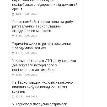
поліцейського, відправили під домашній
арешт
14:33 | 5.08.2026
Палав комбайн і горіли поля: за добу
рятувальники Тернопільщини
ліквідували вісім пожеж
14:00 | 5.08.2026
Тернопільщина втратила захисника
Володимира Вельму
13:14 | 5.08.2026
У Кременці сталася ДТП: рятувальники
деблокували потерпілого з
понівеченого автомобіля
13:09 | 5.08.2026
На Тернопільщині чоловік незаконно
виловив рибу на понад 220 тисяч
гривень
12:33 | 5.08.2026
У Тернополі патрульні затримали