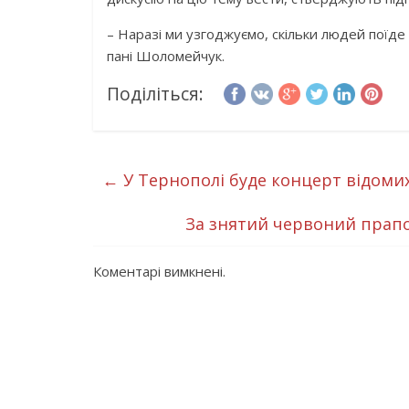
– Наразі ми узгоджуємо, скільки людей поїде 
пані Шоломейчук.
Поділіться:
←
У Тернополі буде концерт відомих
За знятий червоний прапо
Коментарі вимкнені.