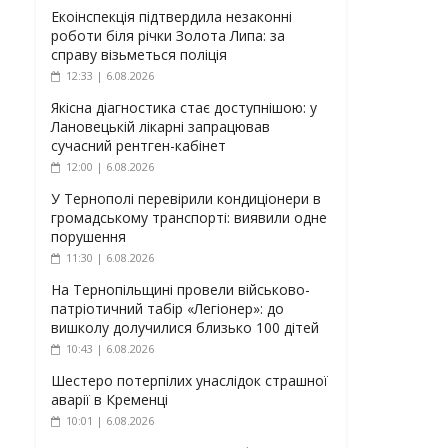
Екоінспекція підтвердила незаконні
роботи біля річки Золота Липа: за
справу візьметься поліція
12:33 | 6.08.2026
Якісна діагностика стає доступнішою: у
Лановецькій лікарні запрацював
сучасний рентген-кабінет
12:00 | 6.08.2026
У Тернополі перевірили кондиціонери в
громадському транспорті: виявили одне
порушення
11:30 | 6.08.2026
На Тернопільщині провели військово-
патріотичний табір «Легіонер»: до
вишколу долучилися близько 100 дітей
10:43 | 6.08.2026
Шестеро потерпілих унаслідок страшної
аварії в Кременці
10:01 | 6.08.2026