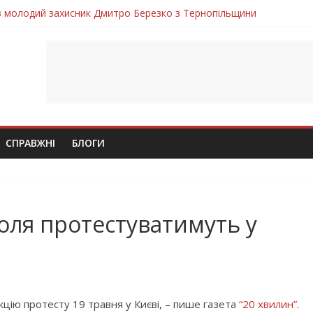
ув молодий захисник Дмитро Березко з Тернопільщини
 втратила захисника Володимира Вельму
нопільщини Петро Федів повертається до рідного дому «на щиті»
в скорботі: на щиті повертається воїн Володимир Паламарчук
лим безвісти, – Ангелом додому повертається захисник Михайло
СПРАВЖНІ
БЛОГИ
оля протестуватимуть у
кцію протесту 19 травня у Києві, – пише газета
“20 хвилин”.