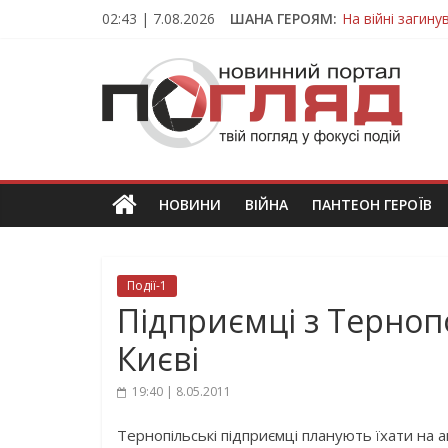
Skip
02:43 | 7.08.2026
ШАНА ГЕРОЯМ:
На війні загин
to
Тернопільщина
content
ПОГЛЯД
Захисник з Тер
Тернопільщина 
Вважався зник
Новини
Тернополя.
Тернопільські
новини
НОВИНИ
ВІЙНА
ПАНТЕОН ГЕРОЇВ
та
події
Події-1
Підприємці з Терноп
Києві
19:40 | 8.05.2011
Тернопільські підприємці планують їхати на а