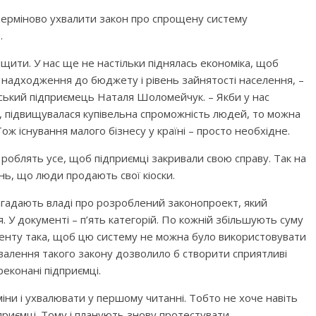
терміново ухвалити закон про спрощену систему
.
щити. У нас ще не настільки піднялась економіка, щоб
надходження до бюджету і рівень зайнятості населення, –
ьcький підприємець Наталя Шоломейчук. – Якби у нас
а, підвищувалася купівельна спроможність людей, то можна
 Тож існування малого бізнесу у країні – просто необхідне.
 роблять усе, щоб підприємці закривали свою справу. Так на
ь, що люди продають свої кіоски.
 нагадають владі про розроблений законопроект, який
 У документі – п’ять категорій. По кожній збільшують суму
менту така, щоб цю систему не можна було використовувати
хвалення такого закону дозволило б створити сприятливі
реконані підприємці.
міни і ухвалювати у першому читанні. Тобто не хоче навіть
риємці. Тому і планують знову протестувати.