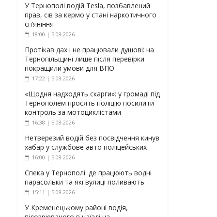
У Тернополі водій Tesla, позбавлений
прав, сів за кермо у стані наркотичного
сп’яніння
18:00 | 5.08.2026
Протікав дах і не працювали душові: на
Тернопільщині лише після перевірки
покращили умови для ВПО
17:22 | 5.08.2026
«Щодня надходять скарги»: у громаді під
Тернополем просять поліцію посилити
контроль за мотоциклістами
16:38 | 5.08.2026
Нетверезий водій без посвідчення кинув
хабар у службове авто поліцейських
16:00 | 5.08.2026
Спека у Тернополі: де працюють водні
парасольки та які вулиці поливають
15:11 | 5.08.2026
У Кременецькому районі водія,
підозрюваного в наїзді на