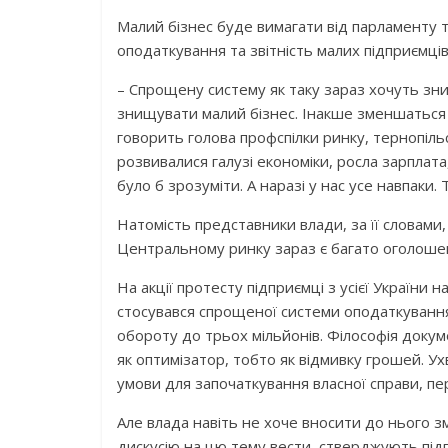
Малий бізнес буде вимагати від парламенту 
оподаткування та звітність малих підприємців
– Спрощену систему як таку зараз хочуть зни
знищувати малий бізнес. Інакше зменшаться 
говорить голова профспілки ринку, тернопіл
розвивалися галузі економіки, росла зарплат
було б зрозуміти. А наразі у нас усе навпаки.
Натомість представники влади, за її словами,
Центральному ринку зараз є багато оголошен
На акції протесту підприємці з усієї України
стосувався спрощеної системи оподаткування.
обороту до трьох мільйонів. Філософія доку
як оптимізатор, тобто як відмивку грошей. У
умови для започаткування власної справи, пе
Але влада навіть не хоче вносити до нього з
дискусію на цю тему вести, стверджують підп