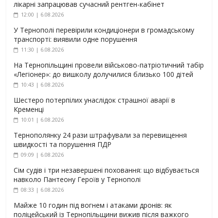
лікарні запрацював сучасний рентген-кабінет
12:00 | 6.08.2026
У Тернополі перевірили кондиціонери в громадському
транспорті: виявили одне порушення
11:30 | 6.08.2026
На Тернопільщині провели військово-патріотичний табір
«Легіонер»: до вишколу долучилися близько 100 дітей
10:43 | 6.08.2026
Шестеро потерпілих унаслідок страшної аварії в
Кременці
10:01 | 6.08.2026
Тернополянку 24 рази штрафували за перевищення
швидкості та порушення ПДР
09:09 | 6.08.2026
Сім судів і три незавершені поховання: що відбувається
навколо Пантеону Героїв у Тернополі
08:33 | 6.08.2026
Майже 10 годин під вогнем і атаками дронів: як
поліцейський із Тернопільщини вижив після важкого