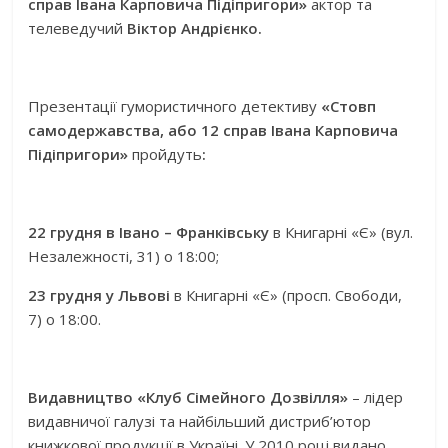
справ Івана Карповича Підіпригори»
актор
та
телеведучий
Віктор Андрієнко.
Презентації гумористичного детективу
«Стовп
самодержавства, або 12 справ Івана Карповича
Підіпригори»
пройдуть
:
22 грудня в Івано – Франківську
в Книгарні «Є» (вул.
Незалежності, 31) о 18:00;
23 грудня у Львові
в Книгарні «Є» (просп. Свободи,
7) о 18:00.
Видавництво «Клуб Сімейного Дозвілля»
– лідер
видавничої галузі та найбільший дистриб’ютор
книжкової продукції в Україні. У 2010 році видано