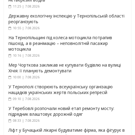
11:25 | 7.08.2026
Державну екологічну інспекцію у Тернопільській області
реорганізують
10:55 | 7.08.2026
На Тернопільщині під колеса мотоцикла потрапив
пішохід, а в реанімацію – неповнолітній пасажир
мотоцикла
10:16 | 7.08.2026
Мер Чорткова закликав не купувати будівлю на вулиці
Хічія: її планують демонтувати
10:00 | 7.08.2026
У Тернополі створюють всеукраїнську організацію
нащадків українських жертв польських репресій
09:10 | 7.08.2026
У Теребовлі розпочали новий етап ремонту мосту:
підрядник влаштовує дорожній одяг
08:33 | 7.08.2026
Ліфт у Бучацькій лікарні будуватиме фірма, яка фігурує в