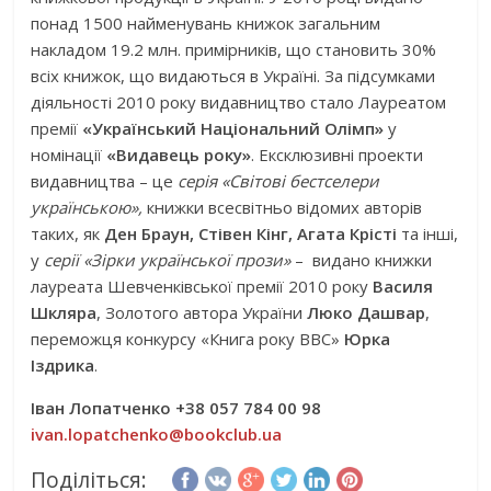
понад 1500 найменувань книжок загальним
накладом 19.2 млн. примірників, що становить 30%
всіх книжок, що видаються в Україні. За підсумками
діяльності 2010 року видавництво стало Лауреатом
премії
«Український Національний Олімп»
у
номінації
«Видавець року»
. Ексклюзивні проекти
видавництва – це
серія «Світові бестселери
українською»,
книжки всесвітньо відомих авторів
таких, як
Ден Браун, Стівен Кінг, Агата Крісті
та інші,
у
серії «Зірки української прози»
– видано книжки
лауреата Шевченківської премії 2010 року
Василя
Шкляра
, Золотого автора України
Люко Дашвар
,
переможця конкурсу «Книга року ВВС»
Юрка
Іздрика
.
Іван Лопатченко +38 057 784 00 98
ivan.lopatchenko@bookclub.ua
Поділіться: