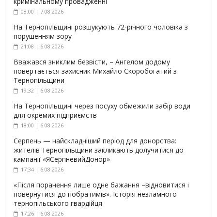
кримінальному провадженні
08:00 | 7.08.2026
На Тернопільщині розшукують 72-річного чоловіка з
порушенням зору
21:08 | 6.08.2026
Вважався зниклим безвісти, – Ангелом додому
повертається захисник Михайло Скоробогатий з
Тернопільщини
19:32 | 6.08.2026
На Тернопільщині через посуху обмежили забір води
для окремих підприємств
18:00 | 6.08.2026
Серпень — найскладніший період для донорства:
жителів Тернопільщини закликають долучитися до
кампанії «ЯСерпневийДонор»
17:34 | 6.08.2026
«Після поранення лише одне бажання –відновитися і
повернутися до побратимів». Історія незламного
тернопільського гвардійця
17:26 | 6.08.2026