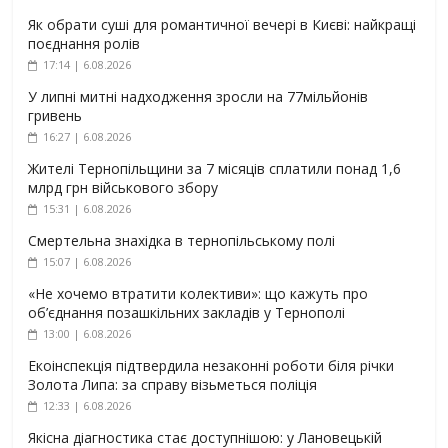
Як обрати суші для романтичної вечері в Києві: найкращі
поєднання ролів
17:14 | 6.08.2026
У липні митні надходження зросли на 77мільйонів
гривень
16:27 | 6.08.2026
Жителі Тернопільщини за 7 місяців сплатили понад 1,6
млрд грн військового збору
15:31 | 6.08.2026
Смертельна знахідка в тернопільському полі
15:07 | 6.08.2026
«Не хочемо втратити колективи»: що кажуть про
об’єднання позашкільних закладів у Тернополі
13:00 | 6.08.2026
Екоінспекція підтвердила незаконні роботи біля річки
Золота Липа: за справу візьметься поліція
12:33 | 6.08.2026
Якісна діагностика стає доступнішою: у Лановецькій