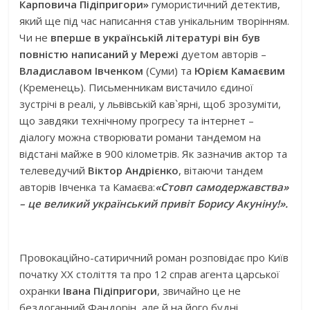
Карповича Підіпригори»
гумористичний детектив,
який ще під час написання став унікальним творінням.
Чи не
вперше в українській літературі він був
повністю написаний у Мережі
дуетом авторів –
Владиславом Івченком
(Суми) та
Юрієм Камаєвим
(Кременець). Письменникам вистачило єдиної
зустрічі в реалі, у львівській кав`ярні, щоб зрозуміти,
що завдяки технічному прогресу та інтернет –
діалогу можна створювати романи тандемом на
відстані майже в 900 кілометрів. Як зазначив актор та
телеведучий
Віктор Андрієнко
, вітаючи тандем
авторів Івченка та Камаєва:
«Стовп самодержавства»
– це великий український привіт Борису Акуніну!».
Провокаційно-сатиричний роман розповідає про Київ
початку ХХ століття та про 12 справ агента царської
охранки
Івана Підіпригори
, звичайно це не
бездоганний Фандорін, але й на його будні