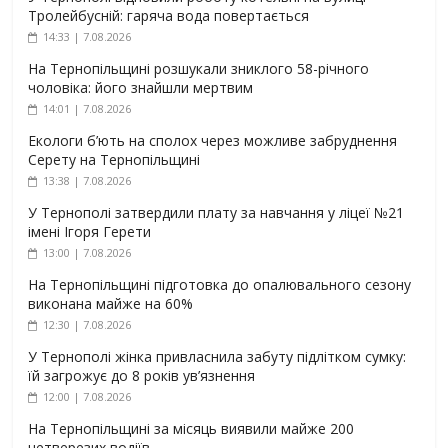
Тролейбусній: гаряча вода повертається
14:33 | 7.08.2026
На Тернопільщині розшукали зниклого 58-річного
чоловіка: його знайшли мертвим
14:01 | 7.08.2026
Екологи б’ють на сполох через можливе забруднення
Серету на Тернопільщині
13:38 | 7.08.2026
У Тернополі затвердили плату за навчання у ліцеї №21
імені Ігоря Герети
13:00 | 7.08.2026
На Тернопільщині підготовка до опалювального сезону
виконана майже на 60%
12:30 | 7.08.2026
У Тернополі жінка привласнила забуту підлітком сумку:
їй загрожує до 8 років ув’язнення
12:00 | 7.08.2026
На Тернопільщині за місяць виявили майже 200
нетверезих водіїв