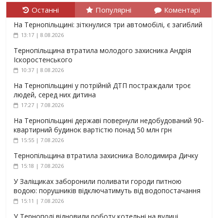
Останні
Популярні
Коментарі
На Тернопільщині: зіткнулися три автомобілі, є загиблий
13:17 | 8.08.2026
Тернопільщина втратила молодого захисника Андрія
Іскоростенського
10:37 | 8.08.2026
На Тернопільщині у потрійній ДТП постраждали троє
людей, серед них дитина
17:27 | 7.08.2026
На Тернопільщині державі повернули недобудований 90-
квартирний будинок вартістю понад 50 млн грн
15:55 | 7.08.2026
Тернопільщина втратила захисника Володимира Дичку
15:18 | 7.08.2026
У Заліщиках заборонили поливати городи питною
водою: порушників відключатимуть від водопостачання
15:11 | 7.08.2026
У Тернополі відновили роботу котельні на вулиці