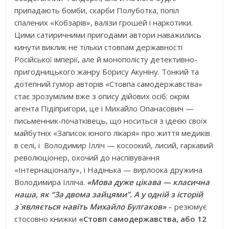
припадають бомби, скарби Полуботка, попіл
спалених «Кобзарів», валізи грошей і наркотики.
Цими сатиричними пригодами автори наважились
кинути виклик не тільки стовпам державності
Російської імперії, але й монополісту детективно-
пригодницького жанру Борису Акуніну. Тонкий та
дотепний гумор авторів «Стовпа самодержавства»
стає зрозумілим вже з опису дійових осіб: окрім
агента Підіпригори, це і Михайло Опанасович —
письменник-початківець, що носиться з ідеєю своїх
майбутніх «Записок юного лікаря» про життя медиків
в селі, і Володимир Ілліч — косоокий, лисий, гаркавий
революціонер, охочий до наспівування
«Інтернаціоналу», і Надінька — вирлоока дружина
Володимира Ілліча.
«Мова дуже цікава — класична
наша, як “За двома зайцями”. А у одній з історій
з
`
являється навіть Михайло Булгаков»
– резюмує
стосовно книжки
«Стовп самодержавства, або 12