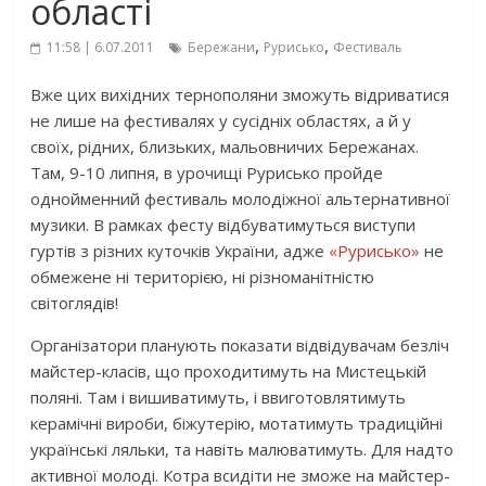
області
,
,
11:58 | 6.07.2011
Бережани
Рурисько
Фестиваль
Вже цих вихідних тернополяни зможуть відриватися
не лише на фестивалях у сусідніх областях, а й у
своїх, рідних, близьких, мальовничих Бережанах.
Там, 9-10 липня, в урочищі Рурисько пройде
однойменний фестиваль молодіжної альтернативної
музики. В рамках фесту відбуватимуться виступи
гуртів з різних куточків України, адже
«Рурисько»
не
обмежене ні територією, ні різноманітністю
світоглядів!
Організатори планують показати відвідувачам безліч
майстер-класів, що проходитимуть на Мистецькій
поляні. Там і вишиватимуть, і ввиготовлятимуть
керамічні вироби, біжутерію, мотатимуть традиційні
українські ляльки, та навіть малюватимуть. Для надто
активної молоді. Котра всидіти не зможе на майстер-