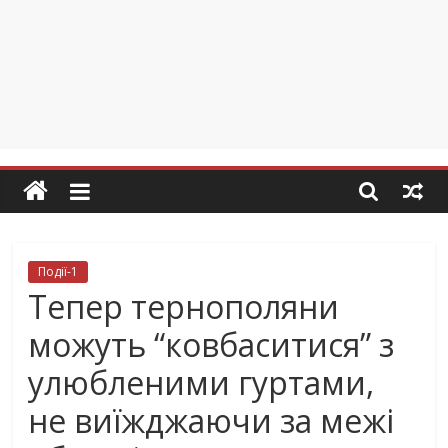
Події-1
Тепер тернополяни
можуть “ковбаситися” з
улюбленими гуртами,
не виїжджаючи за межі