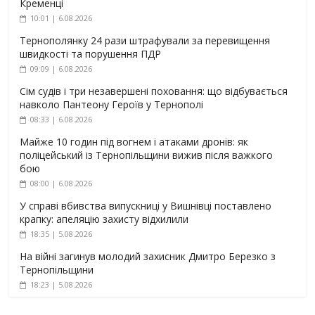
Кременці
10:01 | 6.08.2026
Тернополянку 24 рази штрафували за перевищення
швидкості та порушення ПДР
09:09 | 6.08.2026
Сім судів і три незавершені поховання: що відбувається
навколо Пантеону Героїв у Тернополі
08:33 | 6.08.2026
Майже 10 годин під вогнем і атаками дронів: як
поліцейський із Тернопільщини вижив після важкого
бою
08:00 | 6.08.2026
У справі вбивства випускниці у Вишнівці поставлено
крапку: апеляцію захисту відхилили
18:35 | 5.08.2026
На війні загинув молодий захисник Дмитро Березко з
Тернопільщини
18:23 | 5.08.2026