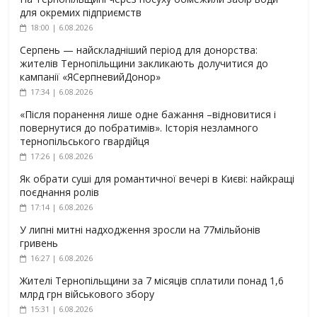
для окремих підприємств
18:00 | 6.08.2026
Серпень — найскладніший період для донорства:
жителів Тернопільщини закликають долучитися до
кампанії «ЯСерпневийДонор»
17:34 | 6.08.2026
«Після поранення лише одне бажання –відновитися і
повернутися до побратимів». Історія незламного
тернопільського гвардійця
17:26 | 6.08.2026
Як обрати суші для романтичної вечері в Києві: найкращі
поєднання ролів
17:14 | 6.08.2026
У липні митні надходження зросли на 77мільйонів
гривень
16:27 | 6.08.2026
Жителі Тернопільщини за 7 місяців сплатили понад 1,6
млрд грн військового збору
15:31 | 6.08.2026