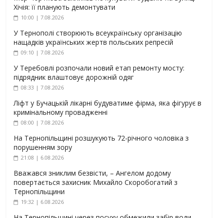
Хічія: її планують демонтувати
10:00 | 7.08.2026
У Тернополі створюють всеукраїнську організацію
нащадків українських жертв польських репресій
09:10 | 7.08.2026
У Теребовлі розпочали новий етап ремонту мосту:
підрядник влаштовує дорожній одяг
08:33 | 7.08.2026
Ліфт у Бучацькій лікарні будуватиме фірма, яка фігурує в
кримінальному провадженні
08:00 | 7.08.2026
На Тернопільщині розшукують 72-річного чоловіка з
порушенням зору
21:08 | 6.08.2026
Вважався зниклим безвісти, – Ангелом додому
повертається захисник Михайло Скоробогатий з
Тернопільщини
19:32 | 6.08.2026
На Тернопільщині через посуху обмежили забір води