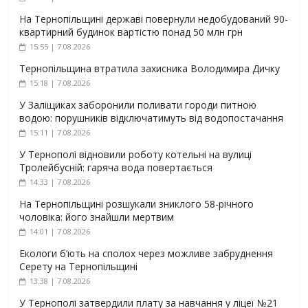
На Тернопільщині державі повернули недобудований 90-
квартирний будинок вартістю понад 50 млн грн
15:55 | 7.08.2026
Тернопільщина втратила захисника Володимира Дичку
15:18 | 7.08.2026
У Заліщиках заборонили поливати городи питною
водою: порушників відключатимуть від водопостачання
15:11 | 7.08.2026
У Тернополі відновили роботу котельні на вулиці
Тролейбусній: гаряча вода повертається
14:33 | 7.08.2026
На Тернопільщині розшукали зниклого 58-річного
чоловіка: його знайшли мертвим
14:01 | 7.08.2026
Екологи б’ють на сполох через можливе забруднення
Серету на Тернопільщині
13:38 | 7.08.2026
У Тернополі затвердили плату за навчання у ліцеї №21