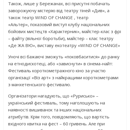
Також, лише у Бережанах, всі присутні побачать
заворожуючу містерію від театру тіней «Див», а
також театр WIND OF CHANGE , театр
«Альтер», показовий виступ клубу національних
бойових мистецтв «Характерник», майстер-клас з фрі
– файту (вільної боротьби), майстер – клас театру
«Де ЖА ВЮ», виставу екотеатру «WIND OF CHANGE»
Уночі всі бажаючі зможуть «поковбаситися» до ранку
на етнодискотеці, або «зависнути» в сінема-найт:
Фестиваль короткометражного кіно за участю
організації «Віз арт» з найкращими короткометрами
з манхетенського фестивалю.
Організатори нагадують, що «Рурисько» –
український фестиваль, тому наголошують на
наявності вишиванок та інших національних
атрибутів. Крім того, повідомляють, що вартість
вхідного квитка на фест – 60 гривень. Але при