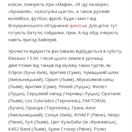
класах, планують ігри «Мафія», «Я їду на море»,
«Бразилія», «Шкатулка щастя», а також рухливі:
волейбол, футбол, фрісбі. Буде і квест від
Всеукраїнського об’єднання
quest.ua
. Для діток тут
готують батути, гойдалки, гірки. А під обід очікують
навіть приїзд байкерів.
Урочисте відкриття фестивалю відбудеться в суботу,
близько 15.00. І після цього земля в урочищі
двигтітиме від танців під музику таких гуртів, як:
Eclipse (Буча-Київ), Аритмія (Суми), Чумацький шлях
(Хмельницький), Opium (Львів), Абукасимові капці
(Львів), Аритмія (Суми), Ріплей (Луцьк), Фіолет
(Луцьк), Серцевий напад (Чернівці-Луцьк), Оратанія
(Львів), Los Colorados (Тернопіль), FAKTORIAL
(Бучач), Орандж (Тернопіль), Грань Алое
(Хмельницький), Сонце (Київ), ФЛАЄР (Рівне), Хворс
(Рівне), Ху4 (Львів), Цвіт Кульбаби (Ів.-Франківськ),
К402 Band (Львів), Брем Стокер (Рівне), Ролікс