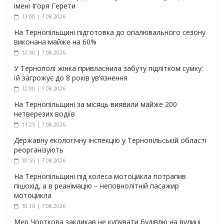
імені Ігоря Герети
13:00 | 7.08.2026
На Тернопільщині підготовка до опалювального сезону
виконана майже на 60%
12:30 | 7.08.2026
У Тернополі жінка привласнила забуту підлітком сумку:
їй загрожує до 8 років ув’язнення
12:00 | 7.08.2026
На Тернопільщині за місяць виявили майже 200
нетверезих водіїв
11:25 | 7.08.2026
Державну екологічну інспекцію у Тернопільській області
реорганізують
10:55 | 7.08.2026
На Тернопільщині під колеса мотоцикла потрапив
пішохід, а в реанімацію – неповнолітній пасажир
мотоцикла
10:16 | 7.08.2026
Мер Чорткова закликав не купувати будівлю на вулиці