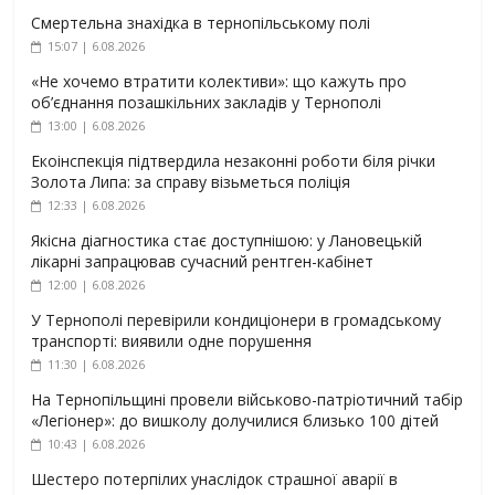
Смертельна знахідка в тернопільському полі
15:07 | 6.08.2026
«Не хочемо втратити колективи»: що кажуть про
об’єднання позашкільних закладів у Тернополі
13:00 | 6.08.2026
Екоінспекція підтвердила незаконні роботи біля річки
Золота Липа: за справу візьметься поліція
12:33 | 6.08.2026
Якісна діагностика стає доступнішою: у Лановецькій
лікарні запрацював сучасний рентген-кабінет
12:00 | 6.08.2026
У Тернополі перевірили кондиціонери в громадському
транспорті: виявили одне порушення
11:30 | 6.08.2026
На Тернопільщині провели військово-патріотичний табір
«Легіонер»: до вишколу долучилися близько 100 дітей
10:43 | 6.08.2026
Шестеро потерпілих унаслідок страшної аварії в