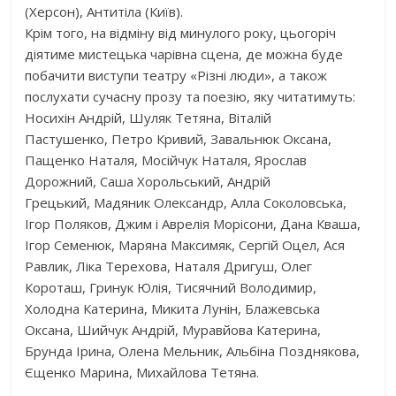
(Херсон), Антитіла (Київ).
Крім того, на відміну від минулого року, цьогоріч
діятиме мистецька чарівна сцена, де можна буде
побачити виступи театру «Різні люди», а також
послухати сучасну прозу та поезію, яку читатимуть:
Носихін Андрій, Шуляк Тетяна, Віталій
Пастушенко, Петро Кривий, Завальнюк Оксана,
Пащенко Наталя, Мосійчук Наталя, Ярослав
Дорожний, Саша Хорольський, Андрій
Грецький, Мадяник Олександр, Алла Соколовська,
Ігор Поляков, Джим і Аврелія Морісони, Дана Кваша,
Ігор Семенюк, Маряна Максимяк, Сергій Оцел, Ася
Равлик, Ліка Терехова, Наталя Дригуш, Олег
Короташ, Гринук Юлія, Тисячний Володимир,
Холодна Катерина, Микита Лунін, Блажевська
Оксана, Шийчук Андрій, Муравйова Катерина,
Брунда Ірина, Олена Мельник, Альбіна Позднякова,
Єщенко Марина, Михайлова Тетяна.