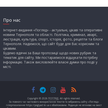
Про нас
Інтернет-видання «Погляд» - актуальні, цікаві та оперативні
новини Тернополя та області. Політика, кримінал, аварії,
люстрація, культура, спорт, історія, фото, рецепти та блоги
Тернополя. Надіємося, що сайт буде для Вас корисним та
цікавим.
Будемо вдячні за Ваші пропозиції щодо нових рубрик та
тематик для сайту. Ми постараємося відшукати потрібну
інформацію. Також висловлюйте власні думки про події у
місті.
Copyright © 2026
ПОГЛЯД
. All rights reserved.
За повного чи часткового використання текстів та зображень сайту «Погляд»
гіперпосилання https://poglyad.te.ua є обов’язковим. Редакція не впливає на зміст