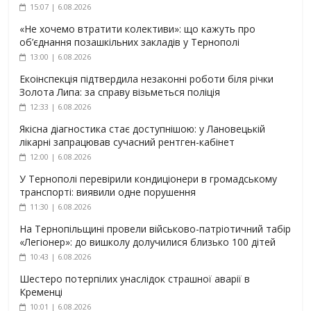
15:07 | 6.08.2026
«Не хочемо втратити колективи»: що кажуть про
об’єднання позашкільних закладів у Тернополі
13:00 | 6.08.2026
Екоінспекція підтвердила незаконні роботи біля річки
Золота Липа: за справу візьметься поліція
12:33 | 6.08.2026
Якісна діагностика стає доступнішою: у Лановецькій
лікарні запрацював сучасний рентген-кабінет
12:00 | 6.08.2026
У Тернополі перевірили кондиціонери в громадському
транспорті: виявили одне порушення
11:30 | 6.08.2026
На Тернопільщині провели військово-патріотичний табір
«Легіонер»: до вишколу долучилися близько 100 дітей
10:43 | 6.08.2026
Шестеро потерпілих унаслідок страшної аварії в
Кременці
10:01 | 6.08.2026