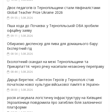
Двоє педагогів із Тернопільщини стали півфіналістами
Global Teacher Prize Ukraine 2026
09:55 | 5.08.2026
Піша хода до Почаєва: у Тернопільській ОВА зробили
офіційну заяву
09:11 | 5.08.2026
Обираємо диспенсер для пива для домашнього бару:
Експертний гід
08:54 | 5.08.2026
Екологічний скандал на межі Тернопільщини та
Прикарпаття: через річку насипали незаконну переправу
08:44 | 5.08.2026
Дарця Веретюк: «Пантеон Героїв у Тернополі став
початком нової культури військової пам’яті в Україні»
08:00 | 5.08.2026
росія атакувала логістичну інфраструктуру на Київщині:
Укрзалізниця повідомила про загиблих біля залізничної
платформи