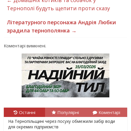
←
Домашніх котиків та собачок у
Тернополі будуть щепити проти сказу
Літературного персонажа Андрія Любки
зрадила тернополянка
→
Коментарі вимкнені.
Останні
Популярні
Коментарі
На Тернопільщині через посуху обмежили забір води
для окремих підприємств