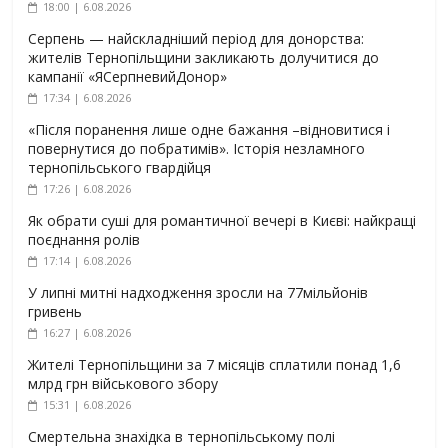
18:00 | 6.08.2026
Серпень — найскладніший період для донорства:
жителів Тернопільщини закликають долучитися до
кампанії «ЯСерпневийДонор»
17:34 | 6.08.2026
«Після поранення лише одне бажання –відновитися і
повернутися до побратимів». Історія незламного
тернопільського гвардійця
17:26 | 6.08.2026
Як обрати суші для романтичної вечері в Києві: найкращі
поєднання ролів
17:14 | 6.08.2026
У липні митні надходження зросли на 77мільйонів
гривень
16:27 | 6.08.2026
Жителі Тернопільщини за 7 місяців сплатили понад 1,6
млрд грн військового збору
15:31 | 6.08.2026
Смертельна знахідка в тернопільському полі