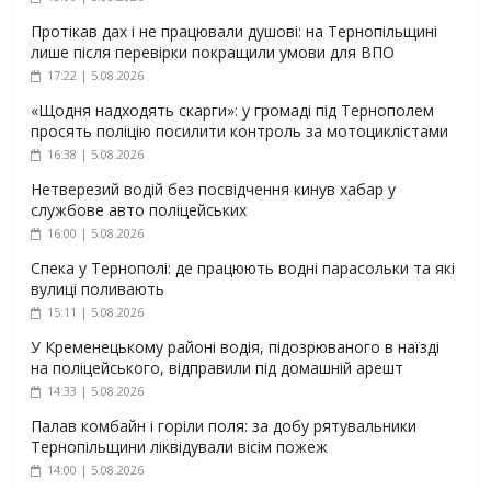
Протікав дах і не працювали душові: на Тернопільщині
лише після перевірки покращили умови для ВПО
17:22 | 5.08.2026
«Щодня надходять скарги»: у громаді під Тернополем
просять поліцію посилити контроль за мотоциклістами
16:38 | 5.08.2026
Нетверезий водій без посвідчення кинув хабар у
службове авто поліцейських
16:00 | 5.08.2026
Спека у Тернополі: де працюють водні парасольки та які
вулиці поливають
15:11 | 5.08.2026
У Кременецькому районі водія, підозрюваного в наїзді
на поліцейського, відправили під домашній арешт
14:33 | 5.08.2026
Палав комбайн і горіли поля: за добу рятувальники
Тернопільщини ліквідували вісім пожеж
14:00 | 5.08.2026