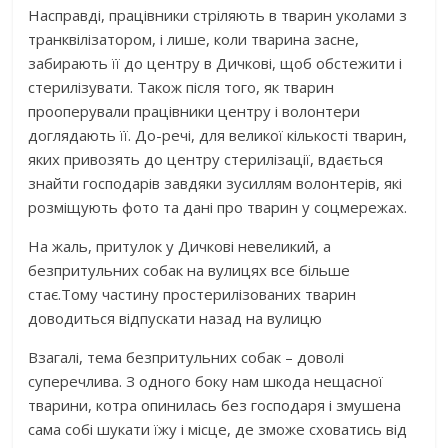
Насправді, працівники стріляють в тварин уколами з
транквілізатором, і лише, коли тварина засне,
забирають її до центру в Дичкові, щоб обстежити і
стерилізувати. Також після того, як тварин
прооперували працівники центру і волонтери
доглядають її. До-речі, для великої кількості тварин,
яких привозять до центру стерилізації, вдається
знайти господарів завдяки зусиллям волонтерів, які
розміщують фото та дані про тварин у соцмережах.
На жаль, притулок у Дичкові невеликий, а
безпритульних собак на вулицях все більше
стає.Тому частину простерилізованих тварин
доводиться відпускати назад на вулицю
Взагалі, тема безпритульних собак – доволі
суперечлива. З одного боку нам шкода нещасної
тварини, котра опинилась без господаря і змушена
сама собі шукати їжу і місце, де зможе сховатись від