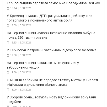
Тернопільщина втратила захисника Володимира Вельму
13:14 | 5.08.2026
У Кременці сталася ДТП: рятувальники деблокували
потерпілого з понівеченого автомобіля
13:09 | 5.08.2026
На Тернопільщині чоловік незаконно виловив рибу на
понад 220 тисяч гривень
12:33 | 5.08.2026
У Тернополі патрульні затримали підозрілого чоловіка
12:00 | 5.08.2026
На Тернопільщині закликають не купатися у
заборонених місцях
11:30 | 5.08.2026
«Нинішня табличка не передає статусу міста»: у Скалаті
ініціювали відновлення в’їзного знака
11:00 | 5.08.2026
У Зборові облаштовують нову відпочинкову зону біля
водойми
10:30 | 5.08.2026