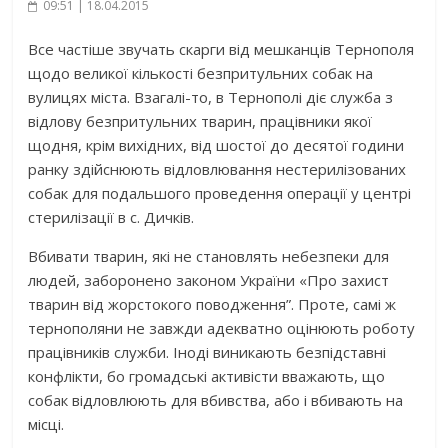
09:51 | 18.04.2015
Все частіше звучать скарги від мешканців Тернополя
щодо великої кількості безпритульних собак на
вулицях міста. Взагалі-то, в Тернополі діє служба з
відлову безпритульних тварин, працівники якої
щодня, крім вихідних, від шостої до десятої години
ранку здійснюють відловлювання нестерилізованих
собак для подальшого проведення операції у центрі
стерилізації в с. Дичків.
Вбивати тварин, які не становлять небезпеки для
людей, заборонено законом України «Про захист
тварин від жорстокого поводження”. Проте, самі ж
тернополяни не завжди адекватно оцінюють роботу
працівників служби. Іноді виникають безпідставні
конфлікти, бо громадські активісти вважають, що
собак відловлюють для вбивства, або і вбивають на
місці.