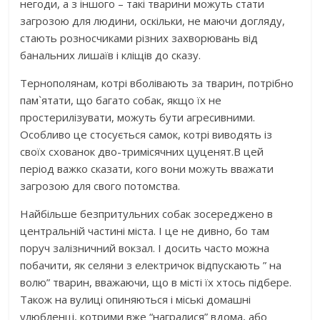
негоди, а з іншого – такі тварини можуть стати
загрозою для людини, оскільки, не маючи догляду,
стають розносчиками різних захворювань від
банальних лишаїв і кліщів до сказу.
Тернополянам, котрі вболівають за тварин, потрібно
пам`ятати, що багато собак, якщо їх не
простерилізувати, можуть бути агресивними.
Особливо це стосується самок, котрі виводять із
своїх схованок дво-тримісячних цуценят.В цей
період важко сказати, кого вони можуть вважати
загрозою для свого потомства.
Найбільше безпритульних собак зосереджено в
центральній частині міста. І це не дивно, бо там
поруч залізничний вокзал. І досить часто можна
побачити, як селяни з електричок відпускають ” на
волю” тварин, вважаючи, що в місті їх хтось підбере.
Також на вулиці опиняються і міські домашні
улюбленці, котрими вже “награлися” вдома, або