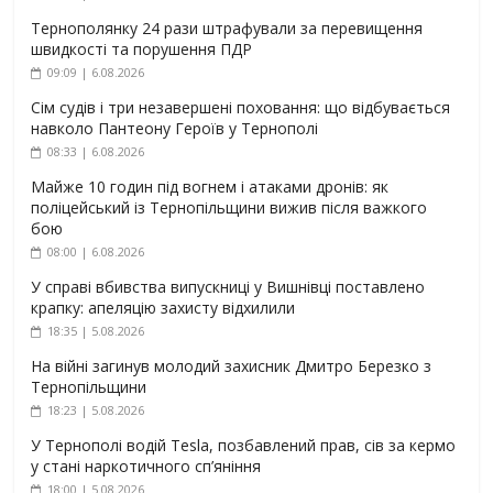
Тернополянку 24 рази штрафували за перевищення
швидкості та порушення ПДР
09:09 | 6.08.2026
Сім судів і три незавершені поховання: що відбувається
навколо Пантеону Героїв у Тернополі
08:33 | 6.08.2026
Майже 10 годин під вогнем і атаками дронів: як
поліцейський із Тернопільщини вижив після важкого
бою
08:00 | 6.08.2026
У справі вбивства випускниці у Вишнівці поставлено
крапку: апеляцію захисту відхилили
18:35 | 5.08.2026
На війні загинув молодий захисник Дмитро Березко з
Тернопільщини
18:23 | 5.08.2026
У Тернополі водій Tesla, позбавлений прав, сів за кермо
у стані наркотичного сп’яніння
18:00 | 5.08.2026