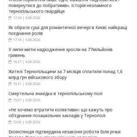
повернутися до побратимів». Історія незламного
тернопільського гвардійця
17:26 | 6.08.2026
Як обрати суші для романтичної вечері в Києві: найкращі
поєднання ролів
17:14 | 6.08.2026
У липні митні надходження зросли на 77мільйонів
гривень
16:27 | 6.08.2026
Жителі Тернопільщини за 7 місяців сплатили понад 1,6
млрд грн військового збору
15:31 | 6.08.2026
Смертельна знахідка в тернопільському полі
15:07 | 6.08.2026
«Не хочемо втратити колективи»: що кажуть про
об’єднання позашкільних закладів у Тернополі
13:00 | 6.08.2026
Екоінспекція підтвердила незаконні роботи біля річки