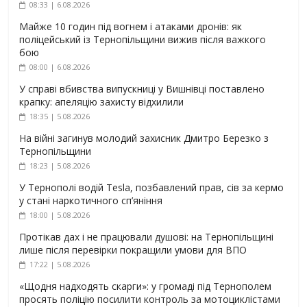
08:33 | 6.08.2026
Майже 10 годин під вогнем і атаками дронів: як
поліцейський із Тернопільщини вижив після важкого
бою
08:00 | 6.08.2026
У справі вбивства випускниці у Вишнівці поставлено
крапку: апеляцію захисту відхилили
18:35 | 5.08.2026
На війні загинув молодий захисник Дмитро Березко з
Тернопільщини
18:23 | 5.08.2026
У Тернополі водій Tesla, позбавлений прав, сів за кермо
у стані наркотичного сп’яніння
18:00 | 5.08.2026
Протікав дах і не працювали душові: на Тернопільщині
лише після перевірки покращили умови для ВПО
17:22 | 5.08.2026
«Щодня надходять скарги»: у громаді під Тернополем
просять поліцію посилити контроль за мотоциклістами