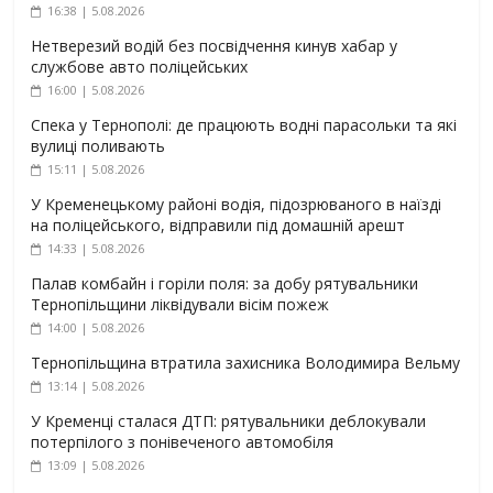
16:38 | 5.08.2026
Нетверезий водій без посвідчення кинув хабар у
службове авто поліцейських
16:00 | 5.08.2026
Спека у Тернополі: де працюють водні парасольки та які
вулиці поливають
15:11 | 5.08.2026
У Кременецькому районі водія, підозрюваного в наїзді
на поліцейського, відправили під домашній арешт
14:33 | 5.08.2026
Палав комбайн і горіли поля: за добу рятувальники
Тернопільщини ліквідували вісім пожеж
14:00 | 5.08.2026
Тернопільщина втратила захисника Володимира Вельму
13:14 | 5.08.2026
У Кременці сталася ДТП: рятувальники деблокували
потерпілого з понівеченого автомобіля
13:09 | 5.08.2026