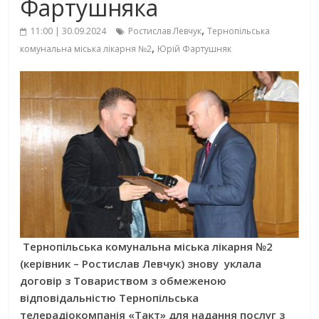
Фартушняка
,
11:00 | 30.09.2024
Ростислав Левчук
Тернопільська
,
комунальна міська лікарня №2
Юрій Фартушняк
Тернопільська комунальна міська лікарня №2
(керівник – Ростислав Левчук) знову уклала
договір з Товариством з обмеженою
відповідальністю Тернопільська
телерадіокомпанія «Такт» для надання послуг з