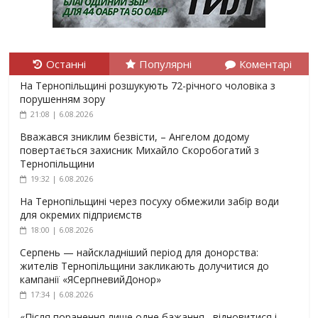
Останні
Популярні
Коментарі
На Тернопільщині розшукують 72-річного чоловіка з
порушенням зору
21:08 | 6.08.2026
Вважався зниклим безвісти, – Ангелом додому
повертається захисник Михайло Скоробогатий з
Тернопільщини
19:32 | 6.08.2026
На Тернопільщині через посуху обмежили забір води
для окремих підприємств
18:00 | 6.08.2026
Серпень — найскладніший період для донорства:
жителів Тернопільщини закликають долучитися до
кампанії «ЯСерпневийДонор»
17:34 | 6.08.2026
«Після поранення лише одне бажання –відновитися і