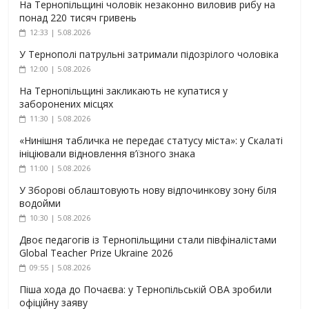
На Тернопільщині чоловік незаконно виловив рибу на
понад 220 тисяч гривень
12:33 | 5.08.2026
У Тернополі патрульні затримали підозрілого чоловіка
12:00 | 5.08.2026
На Тернопільщині закликають не купатися у
заборонених місцях
11:30 | 5.08.2026
«Нинішня табличка не передає статусу міста»: у Скалаті
ініціювали відновлення в’їзного знака
11:00 | 5.08.2026
У Зборові облаштовують нову відпочинкову зону біля
водойми
10:30 | 5.08.2026
Двоє педагогів із Тернопільщини стали півфіналістами
Global Teacher Prize Ukraine 2026
09:55 | 5.08.2026
Піша хода до Почаєва: у Тернопільській ОВА зробили
офіційну заяву