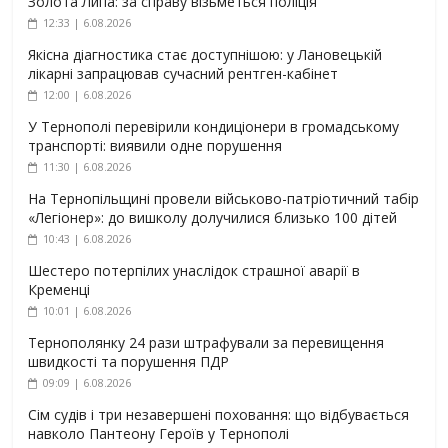
Золота Липа: за справу візьметься поліція
12:33 | 6.08.2026
Якісна діагностика стає доступнішою: у Лановецькій
лікарні запрацював сучасний рентген-кабінет
12:00 | 6.08.2026
У Тернополі перевірили кондиціонери в громадському
транспорті: виявили одне порушення
11:30 | 6.08.2026
На Тернопільщині провели військово-патріотичний табір
«Легіонер»: до вишколу долучилися близько 100 дітей
10:43 | 6.08.2026
Шестеро потерпілих унаслідок страшної аварії в
Кременці
10:01 | 6.08.2026
Тернополянку 24 рази штрафували за перевищення
швидкості та порушення ПДР
09:09 | 6.08.2026
Сім судів і три незавершені поховання: що відбувається
навколо Пантеону Героїв у Тернополі