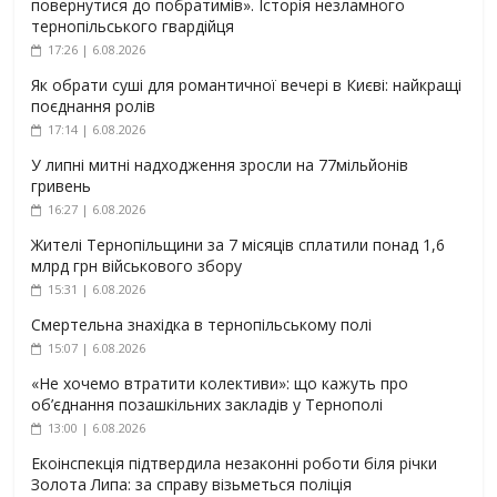
повернутися до побратимів». Історія незламного
тернопільського гвардійця
17:26 | 6.08.2026
Як обрати суші для романтичної вечері в Києві: найкращі
поєднання ролів
17:14 | 6.08.2026
У липні митні надходження зросли на 77мільйонів
гривень
16:27 | 6.08.2026
Жителі Тернопільщини за 7 місяців сплатили понад 1,6
млрд грн військового збору
15:31 | 6.08.2026
Смертельна знахідка в тернопільському полі
15:07 | 6.08.2026
«Не хочемо втратити колективи»: що кажуть про
об’єднання позашкільних закладів у Тернополі
13:00 | 6.08.2026
Екоінспекція підтвердила незаконні роботи біля річки
Золота Липа: за справу візьметься поліція