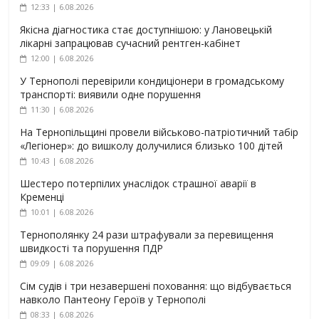
12:33 | 6.08.2026
Якісна діагностика стає доступнішою: у Лановецькій
лікарні запрацював сучасний рентген-кабінет
12:00 | 6.08.2026
У Тернополі перевірили кондиціонери в громадському
транспорті: виявили одне порушення
11:30 | 6.08.2026
На Тернопільщині провели військово-патріотичний табір
«Легіонер»: до вишколу долучилися близько 100 дітей
10:43 | 6.08.2026
Шестеро потерпілих унаслідок страшної аварії в
Кременці
10:01 | 6.08.2026
Тернополянку 24 рази штрафували за перевищення
швидкості та порушення ПДР
09:09 | 6.08.2026
Сім судів і три незавершені поховання: що відбувається
навколо Пантеону Героїв у Тернополі
08:33 | 6.08.2026