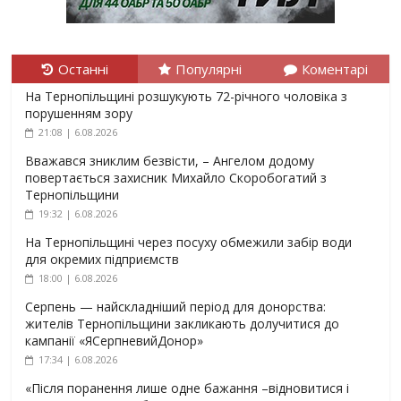
Останні
Популярні
Коментарі
На Тернопільщині розшукують 72-річного чоловіка з
порушенням зору
21:08 | 6.08.2026
Вважався зниклим безвісти, – Ангелом додому
повертається захисник Михайло Скоробогатий з
Тернопільщини
19:32 | 6.08.2026
На Тернопільщині через посуху обмежили забір води
для окремих підприємств
18:00 | 6.08.2026
Серпень — найскладніший період для донорства:
жителів Тернопільщини закликають долучитися до
кампанії «ЯСерпневийДонор»
17:34 | 6.08.2026
«Після поранення лише одне бажання –відновитися і