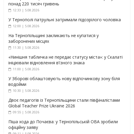
понад 220 тисяч гривень
12:33 | 5.08.2026
У Тернополі патрульні затримали підозрілого чоловіка
12:00 | 5.08.2026
На Тернопільщині закликають не купатися у
заборонених місцях
11:30 | 5.08.2026
«Нинішня табличка не передає статусу міста»: у Скалаті
ініціювали відновлення в’їзного знака
11:00 | 5.08.2026
У Зборові облаштовують нову відпочинкову зону біля
водойми
10:30 | 5.08.2026
Двоє педагогів із Тернопільщини стали півфіналістами
Global Teacher Prize Ukraine 2026
09:55 | 5.08.2026
Піша хода до Почаєва: у Тернопільській ОВА зробили
офіційну заяву
09:11 | 5.08.2026