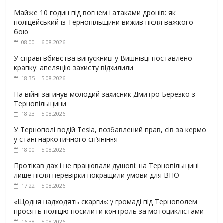
Майже 10 годин під вогнем і атаками дронів: як
поліцейський із Тернопільщини вижив після важкого
бою
08:00 | 6.08.2026
У справі вбивства випускниці у Вишнівці поставлено
крапку: апеляцію захисту відхилили
18:35 | 5.08.2026
На війні загинув молодий захисник Дмитро Березко з
Тернопільщини
18:23 | 5.08.2026
У Тернополі водій Tesla, позбавлений прав, сів за кермо
у стані наркотичного сп’яніння
18:00 | 5.08.2026
Протікав дах і не працювали душові: на Тернопільщині
лише після перевірки покращили умови для ВПО
17:22 | 5.08.2026
«Щодня надходять скарги»: у громаді під Тернополем
просять поліцію посилити контроль за мотоциклістами
16:38 | 5.08.2026