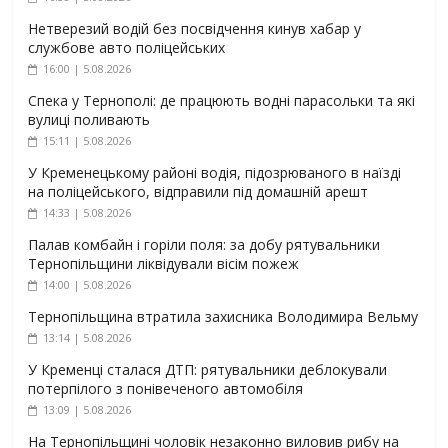
Нетверезий водій без посвідчення кинув хабар у
службове авто поліцейських
16:00 | 5.08.2026
Спека у Тернополі: де працюють водні парасольки та які
вулиці поливають
15:11 | 5.08.2026
У Кременецькому районі водія, підозрюваного в наїзді
на поліцейського, відправили під домашній арешт
14:33 | 5.08.2026
Палав комбайн і горіли поля: за добу рятувальники
Тернопільщини ліквідували вісім пожеж
14:00 | 5.08.2026
Тернопільщина втратила захисника Володимира Вельму
13:14 | 5.08.2026
У Кременці сталася ДТП: рятувальники деблокували
потерпілого з понівеченого автомобіля
13:09 | 5.08.2026
На Тернопільщині чоловік незаконно виловив рибу на