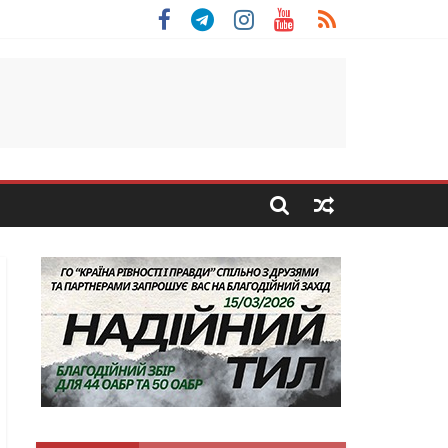
 Скоробогатий з Тернопільщини