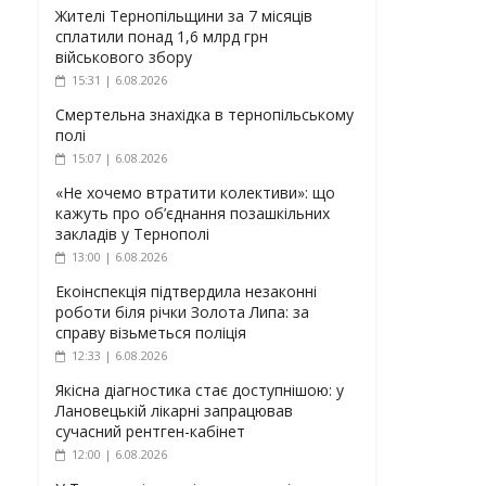
Жителі Тернопільщини за 7 місяців
сплатили понад 1,6 млрд грн
військового збору
15:31 | 6.08.2026
Смертельна знахідка в тернопільському
полі
15:07 | 6.08.2026
«Не хочемо втратити колективи»: що
кажуть про об’єднання позашкільних
закладів у Тернополі
13:00 | 6.08.2026
Екоінспекція підтвердила незаконні
роботи біля річки Золота Липа: за
справу візьметься поліція
12:33 | 6.08.2026
Якісна діагностика стає доступнішою: у
Лановецькій лікарні запрацював
сучасний рентген-кабінет
12:00 | 6.08.2026