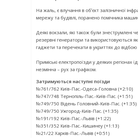
На жаль, є влучання в обʼєкт залізничної ін
мережу та будівлі, поранено помічника машин
Деякі вокзали, які також були знеструмлені 
резервні генератори та використовуються як
гаджети та перечекати в укриттях до відбою
Приміські електропоїзди у деяких регіонах їдут
незмінна – рух за графіком.
Затримуються наступні поїзди
№761/762 Київ-Пас.-Одеса-Головна (+2:10)
№747/748 Тернопіль-Пас.-Київ-Пас. (+1:51)
№749/750 Відень Головний-Київ-Пас. (+1:35)
№749/750 Ужгород-Київ-Пас. (+1:35)
№191/192 Київ-Пас.-Львів (+1:22)
№351/352 Київ-Пас.-Кишинеу (+1:13)
№21/22 Харків-Пас.-Львів (+0:51)