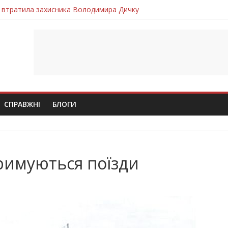
 втратила захисника Володимира Дичку
лим безвісти, – Ангелом додому повертається захисник Михайло
ув молодий захисник Дмитро Березко з Тернопільщини
 втратила захисника Володимира Вельму
втратила молодого захисника Андрія Іскоростенського
СПРАВЖНІ
БЛОГИ
тримуються поїзди