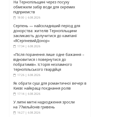
На Тернопільщині через посуху
обмежили забір води для окремих
підприємств
18:00 | 6.08.2026
Серпень — найскладніший період для
донорства: жителів Тернопільщини
закликають долучитися до кампанії
«ЯСерпневийДонор»
17:34 | 6.08.2026
«Після поранення лише одне бажання –
відновитися і повернутися до
побратимів». Історія незламного
тернопільського гвардійця
17:26 | 6.08.2026
Як обрати суші для романтичної вечері в
Києві: найкращі поєднання ролів
17:14 | 6.08.2026
У липні митні надходження зросли
на 77мільйонів гривень
16:27 | 6.08.2026