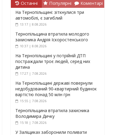
Останні
Популярні
Коментарі
На Тернопільщині: зіткнулися три
автомобілі, є загиблий
13:17 | 8.08.2026
Тернопільщина втратила молодого
захисника Андрія Іскоростенського
10:37 | 8.08.2026
На Тернопільщині у потрійній ДТП
постраждали троє людей, серед них
дитина
17:27 | 7.08.2026
На Тернопільщині державі повернули
недобудований 90-квартирний будинок
вартістю понад 50 млн грн
15:55 | 7.08.2026
Тернопільщина втратила захисника
Володимира Дичку
15:18 | 7.08.2026
У Заліщиках заборонили поливати