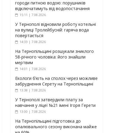
городи питною водою: порушників
відключатимуть від водопостачання
15:11 | 7.08.2026
У Тернополі відновили роботу котельні
на вулиці Тролейбусній: гаряча вода
повертається
14:33 | 7.08.2026
На Тернопільщині розшукали зниклого
58-річного чоловіка: його знайшли
мертвим
14:01 | 7.08.2026
Екологи б’ють на сполох через можливе
забруднення Серету на Тернопільщині
13:38 | 7.08.2026
У Тернополі затвердили плату за
навчання у ліцеї №21 імені Ігоря Герети
13:00 | 7.08.2026
На Тернопільщині підготовка до
опалювального сезону виконана майже
на 60%