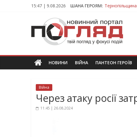
Skip
15:47 | 9.08.2026
ШАНА ГЕРОЯМ:
Тернопільщина
to
Вважався зник
content
ПОГЛЯД
На війні загин
Тернопільщина
Тернопільщина 
Новини
Тернополя.
Тернопільські
новини
НОВИНИ
ВІЙНА
ПАНТЕОН ГЕРОЇВ
та
події
Війна
Через атаку росії за
11:45 | 26.08.2024