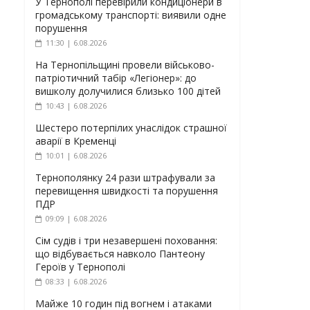
У Тернополі перевірили кондиціонери в
громадському транспорті: виявили одне
порушення
11:30 | 6.08.2026
На Тернопільщині провели військово-
патріотичний табір «Легіонер»: до
вишколу долучилися близько 100 дітей
10:43 | 6.08.2026
Шестеро потерпілих унаслідок страшної
аварії в Кременці
10:01 | 6.08.2026
Тернополянку 24 рази штрафували за
перевищення швидкості та порушення
ПДР
09:09 | 6.08.2026
Сім судів і три незавершені поховання:
що відбувається навколо Пантеону
Героїв у Тернополі
08:33 | 6.08.2026
Майже 10 годин під вогнем і атаками