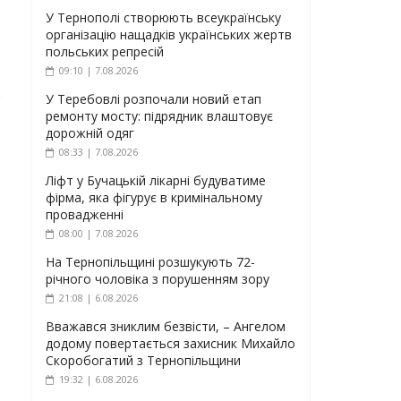
У Тернополі створюють всеукраїнську
організацію нащадків українських жертв
польських репресій
09:10 | 7.08.2026
У Теребовлі розпочали новий етап
ремонту мосту: підрядник влаштовує
дорожній одяг
08:33 | 7.08.2026
Ліфт у Бучацькій лікарні будуватиме
фірма, яка фігурує в кримінальному
провадженні
08:00 | 7.08.2026
На Тернопільщині розшукують 72-
річного чоловіка з порушенням зору
21:08 | 6.08.2026
Вважався зниклим безвісти, – Ангелом
додому повертається захисник Михайло
Скоробогатий з Тернопільщини
19:32 | 6.08.2026