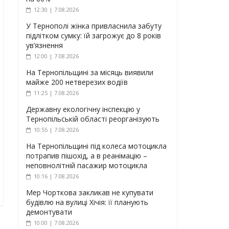
12:30 | 7.08.2026
У Тернополі жінка привласнила забуту
підлітком сумку: їй загрожує до 8 років
ув’язнення
12:00 | 7.08.2026
На Тернопільщині за місяць виявили
майже 200 нетверезих водіїв
11:25 | 7.08.2026
Державну екологічну інспекцію у
Тернопільській області реорганізують
10:55 | 7.08.2026
На Тернопільщині під колеса мотоцикла
потрапив пішохід, а в реанімацію –
неповнолітній пасажир мотоцикла
10:16 | 7.08.2026
Мер Чорткова закликав не купувати
будівлю на вулиці Хічія: її планують
демонтувати
10:00 | 7.08.2026