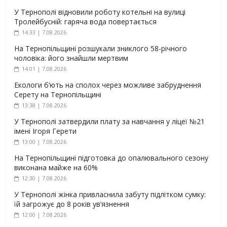
У Тернополі відновили роботу котельні на вулиці
Тролейбусній: гаряча вода повертається
14:33 | 7.08.2026
На Тернопільщині розшукали зниклого 58-річного
чоловіка: його знайшли мертвим
14:01 | 7.08.2026
Екологи б’ють на сполох через можливе забруднення
Серету на Тернопільщині
13:38 | 7.08.2026
У Тернополі затвердили плату за навчання у ліцеї №21
імені Ігоря Герети
13:00 | 7.08.2026
На Тернопільщині підготовка до опалювального сезону
виконана майже на 60%
12:30 | 7.08.2026
У Тернополі жінка привласнила забуту підлітком сумку:
їй загрожує до 8 років ув’язнення
12:00 | 7.08.2026