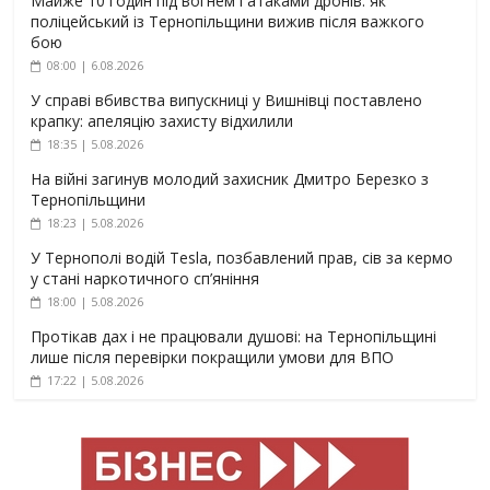
Майже 10 годин під вогнем і атаками дронів: як
поліцейський із Тернопільщини вижив після важкого
бою
08:00 | 6.08.2026
У справі вбивства випускниці у Вишнівці поставлено
крапку: апеляцію захисту відхилили
18:35 | 5.08.2026
На війні загинув молодий захисник Дмитро Березко з
Тернопільщини
18:23 | 5.08.2026
У Тернополі водій Tesla, позбавлений прав, сів за кермо
у стані наркотичного сп’яніння
18:00 | 5.08.2026
Протікав дах і не працювали душові: на Тернопільщині
лише після перевірки покращили умови для ВПО
17:22 | 5.08.2026