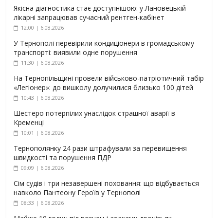
Якісна діагностика стає доступнішою: у Лановецькій
лікарні запрацював сучасний рентген-кабінет
12:00 | 6.08.2026
У Тернополі перевірили кондиціонери в громадському
транспорті: виявили одне порушення
11:30 | 6.08.2026
На Тернопільщині провели військово-патріотичний табір
«Легіонер»: до вишколу долучилися близько 100 дітей
10:43 | 6.08.2026
Шестеро потерпілих унаслідок страшної аварії в
Кременці
10:01 | 6.08.2026
Тернополянку 24 рази штрафували за перевищення
швидкості та порушення ПДР
09:09 | 6.08.2026
Сім судів і три незавершені поховання: що відбувається
навколо Пантеону Героїв у Тернополі
08:33 | 6.08.2026