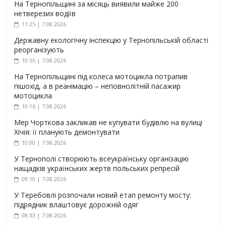
На Тернопільщині за місяць виявили майже 200
нетверезих водіїв
11:25 | 7.08.2026
Державну екологічну інспекцію у Тернопільській області
реорганізують
10:55 | 7.08.2026
На Тернопільщині під колеса мотоцикла потрапив
пішохід, а в реанімацію – неповнолітній пасажир
мотоцикла
10:16 | 7.08.2026
Мер Чорткова закликав не купувати будівлю на вулиці
Хічія: її планують демонтувати
10:00 | 7.08.2026
У Тернополі створюють всеукраїнську організацію
нащадків українських жертв польських репресій
09:10 | 7.08.2026
У Теребовлі розпочали новий етап ремонту мосту:
підрядник влаштовує дорожній одяг
08:33 | 7.08.2026