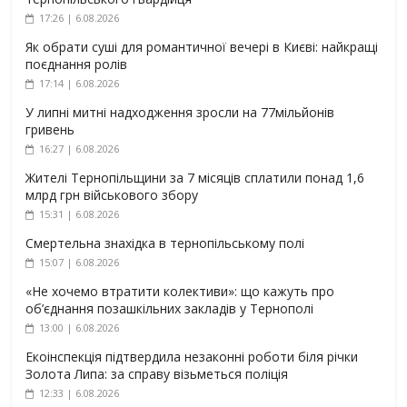
17:26 | 6.08.2026
Як обрати суші для романтичної вечері в Києві: найкращі
поєднання ролів
17:14 | 6.08.2026
У липні митні надходження зросли на 77мільйонів
гривень
16:27 | 6.08.2026
Жителі Тернопільщини за 7 місяців сплатили понад 1,6
млрд грн військового збору
15:31 | 6.08.2026
Смертельна знахідка в тернопільському полі
15:07 | 6.08.2026
«Не хочемо втратити колективи»: що кажуть про
об’єднання позашкільних закладів у Тернополі
13:00 | 6.08.2026
Екоінспекція підтвердила незаконні роботи біля річки
Золота Липа: за справу візьметься поліція
12:33 | 6.08.2026