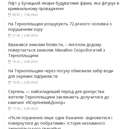
Ліфт у Бучацькій лікарні будуватиме фірма, яка фігурує в
кримінальному провадженні
08:00 | 7.08.2026
На Тернопільщині розшукують 72-річного чоловіка з
порушенням зору
21:08 | 6.08.2026
Вважався зниклим безвісти, – Ангелом додому
повертається захисник Михайло Скоробогатий з
Тернопільщини
19:32 | 6.08.2026
На Тернопільщині через посуху обмежили забір води
для окремих підприємств
18:00 | 6.08.2026
Серпень — найскладніший період для донорства:
жителів Тернопільщини закликають долучитися до
кампанії «ЯСерпневийДонор»
17:34 | 6.08.2026
«Після поранення лише одне бажання –відновитися і
повернутися до побратимів». Історія незламного
тернопільського гвардійця