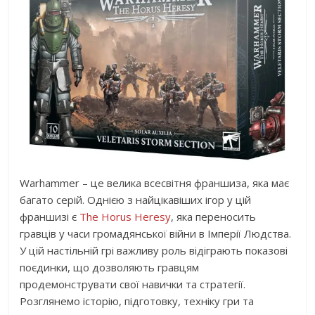
Warhammer – це велика всесвітня франшиза, яка має
багато серій. Однією з найцікавіших ігор у цій
франшизі є
The Horus Heresy
, яка переносить
гравців у часи громадянської війни в Імперії Людства.
У цій настільній грі важливу роль відіграють показові
поєдинки, що дозволяють гравцям
продемонструвати свої навички та стратегії.
Розглянемо історію, підготовку, техніку гри та