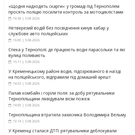
«Щодня надходять скарги»: у громаді під Тернополем
просять поліцію посилити контроль за мотоциклістами
16:38 | 5.08.2026
Нетверезий водій без посвідчення кинув хабар у
службове авто поліцейських
16:00 | 5.08.2026
Спека у Тернополі: де працюють водні парасольки та які
вулиці поливають
15:11 | 5.08.2026
У Кременецькому районі водія, підозрюваного в наїзді
на поліцейського, відправили під домашній арешт
14:33 | 5.08.2026
Палав комбайн і горіли поля: за добу рятувальники
Тернопільщини ліквідували вісім пожеж
14:00 | 5.08.2026
Тернопільщина втратила захисника Володимира Вельму
13:14 | 5.08.2026
У Кременці сталася ДТП: рятувальники деблокували