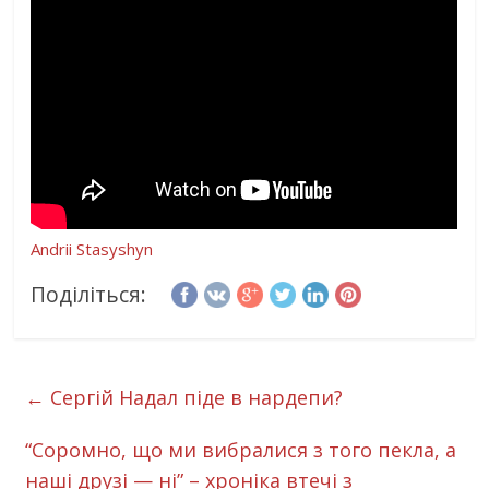
Andrii Stasyshyn
Поділіться:
←
Сергій Надал піде в нардепи?
“Соромно, що ми вибралися з того пекла, а
наші друзі — ні” – хроніка втечі з