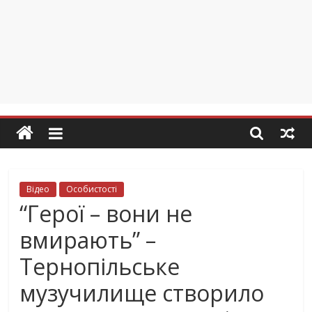
Відео
Особистості
“Герої – вони не
вмирають” –
Тернопільське
музучилище створило