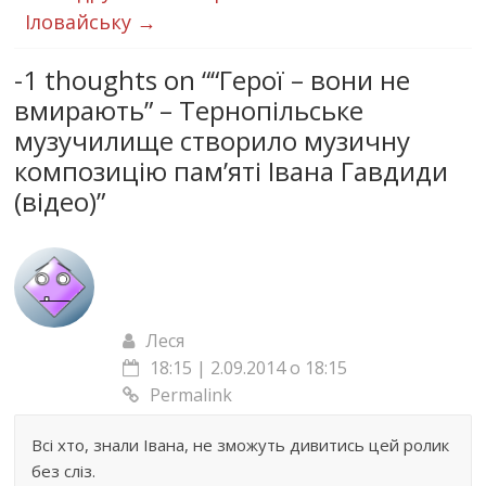
Іловайську
→
-1 thoughts on “
“Герої – вони не
вмирають” – Тернопільське
музучилище створило музичну
композицію пам’яті Івана Гавдиди
(відео)
”
Леся
18:15 | 2.09.2014 о 18:15
Permalink
Всі хто, знали Івана, не зможуть дивитись цей ролик
без сліз.