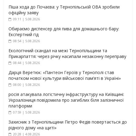
Піша хода до Почаєва: у Тернопільській ОВА зробили
офіційну заяву
09:11 | 5.08.2026
Обираємо диспенсер для пива для домашнього бару:
Експертний гід
08:54 | 5.08.2026
Екологічний скандал на межі Тернопільщини та
Прикарпаття: через річку насипали незаконну переправу
08:44 | 5.08.2026
Дарця Веретюк: «Пантеон Героїв у Тернополі став
початком нової культури військової пам’яті в Україні»
08:00 | 5.08.2026
росія атакувала логістичну інфраструктуру на Київщині:
Укрзалізниця повідомила про загиблих біля залізничної
платформи
07:59 | 5.08.2026
Захисник з Тернопільщини Петро Федів повертається до
рідного дому «на щиті»
20:28 | 4.08.2026