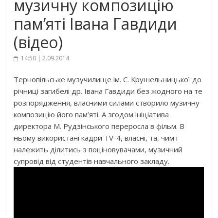
музичну композицію
пам’яті Івана Гавдиди
(відео)
14:50 | 2.09.2014
Тернопільське музучилище ім. С. Крушельницької до
річниці загибелі др. Івана Гавдиди без жодного на те
розпорядження, власними силами створило музичну
композицію його пам’яті. А згодом ініціатива
директора М. Рудзінського переросла в фільм. В
ньому використані кадри TV-4, власні, та, чим і
належить ділитись з поціновувачами, музичний
супровід від студентів навчального закладу.