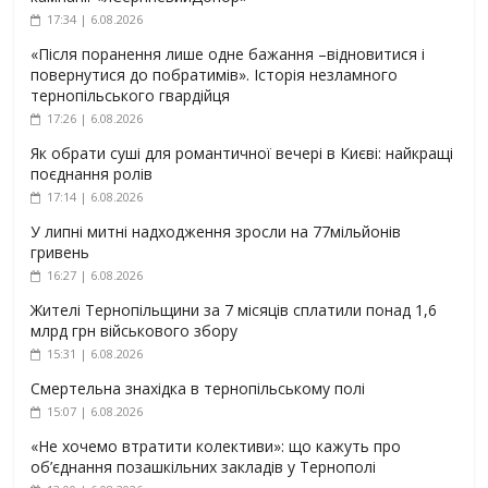
17:34 | 6.08.2026
«Після поранення лише одне бажання –відновитися і
повернутися до побратимів». Історія незламного
тернопільського гвардійця
17:26 | 6.08.2026
Як обрати суші для романтичної вечері в Києві: найкращі
поєднання ролів
17:14 | 6.08.2026
У липні митні надходження зросли на 77мільйонів
гривень
16:27 | 6.08.2026
Жителі Тернопільщини за 7 місяців сплатили понад 1,6
млрд грн військового збору
15:31 | 6.08.2026
Смертельна знахідка в тернопільському полі
15:07 | 6.08.2026
«Не хочемо втратити колективи»: що кажуть про
об’єднання позашкільних закладів у Тернополі