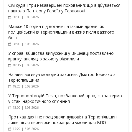
Сім судів і три незавершені поховання: що відбувається
навколо Пантеону Героїв у Тернополі
08:33 | 6.08.2026
Майже 10 годин під вогнем і атаками дронів: як
поліцейський із Тернопільщини вижив після важкого
бою
08:00 | 6.08.2026
У справі вбивства випускниці у Вишнівці поставлено
крапку: апеляцію захисту відхилили
18:35 | 5.08.2026
На війні загинув молодий захисник Дмитро Березко з
Тернопільщини
18:23 | 5.08.2026
У Тернополі водій Tesla, позбавлений прав, сів за кермо
у стані наркотичного сп’яніння
18:00 | 5.08.2026
Протікав дах і не працювали душові: на Тернопільщині
лише після перевірки покращили умови для ВПО
17:22 | 5.08.2026