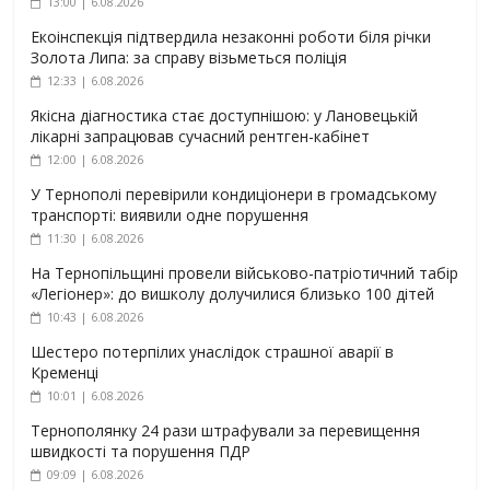
13:00 | 6.08.2026
Екоінспекція підтвердила незаконні роботи біля річки
Золота Липа: за справу візьметься поліція
12:33 | 6.08.2026
Якісна діагностика стає доступнішою: у Лановецькій
лікарні запрацював сучасний рентген-кабінет
12:00 | 6.08.2026
У Тернополі перевірили кондиціонери в громадському
транспорті: виявили одне порушення
11:30 | 6.08.2026
На Тернопільщині провели військово-патріотичний табір
«Легіонер»: до вишколу долучилися близько 100 дітей
10:43 | 6.08.2026
Шестеро потерпілих унаслідок страшної аварії в
Кременці
10:01 | 6.08.2026
Тернополянку 24 рази штрафували за перевищення
швидкості та порушення ПДР
09:09 | 6.08.2026