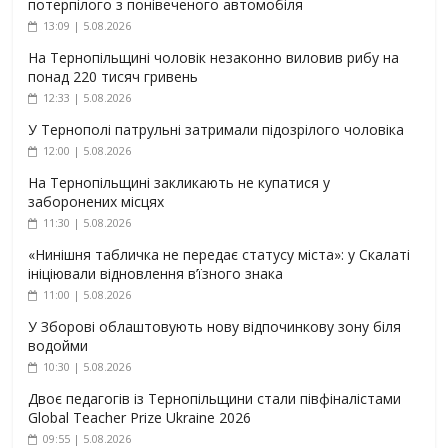
потерпілого з понівеченого автомобіля
13:09 | 5.08.2026
На Тернопільщині чоловік незаконно виловив рибу на
понад 220 тисяч гривень
12:33 | 5.08.2026
У Тернополі патрульні затримали підозрілого чоловіка
12:00 | 5.08.2026
На Тернопільщині закликають не купатися у
заборонених місцях
11:30 | 5.08.2026
«Нинішня табличка не передає статусу міста»: у Скалаті
ініціювали відновлення в’їзного знака
11:00 | 5.08.2026
У Зборові облаштовують нову відпочинкову зону біля
водойми
10:30 | 5.08.2026
Двоє педагогів із Тернопільщини стали півфіналістами
Global Teacher Prize Ukraine 2026
09:55 | 5.08.2026