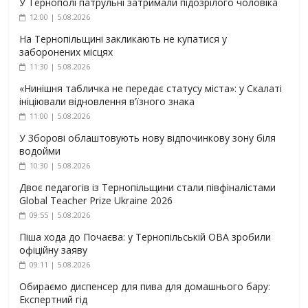
У Тернополі патрульні затримали підозрілого чоловіка
12:00 | 5.08.2026
На Тернопільщині закликають не купатися у
заборонених місцях
11:30 | 5.08.2026
«Нинішня табличка не передає статусу міста»: у Скалаті
ініціювали відновлення в’їзного знака
11:00 | 5.08.2026
У Зборові облаштовують нову відпочинкову зону біля
водойми
10:30 | 5.08.2026
Двоє педагогів із Тернопільщини стали півфіналістами
Global Teacher Prize Ukraine 2026
09:55 | 5.08.2026
Піша хода до Почаєва: у Тернопільській ОВА зробили
офіційну заяву
09:11 | 5.08.2026
Обираємо диспенсер для пива для домашнього бару:
Експертний гід