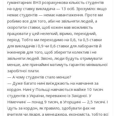
гуманітарних ВНЗ розрахункова кількість студентів
на одну ставку викладача — 13 осіб. Зрозуміло: якщо
немає студентів — немає навантаження. Проте ми
робимо все для того, аби не звільняти людей, а
скоротити ставки, щоб кожен мав можливість
працювати у цей нелегкий, віримо, перехідний,
період. Тобто ми переходимо на 0,6, та 0,5 ставки
для викладачів і 0,9 чи 0,6 ставки для лаборантів й
інженерів для того, щоб зберегти колектив і не
звільняти людей. Звісно, люди будуть отримувати
менше, але принаймні матимуть гарантію мінімальної
заробітної плати.
— А чому студентів стало менше?
— Дуже багато нині виїжджають на навчання за
кордон. Нині у Польщі навчаються майже 10 тисяч
студентів з України, переважно із Західної. У
Німеччині — понад 9 тисяч, в Угорщині — 2,5 тисячі. І
їдуть за кордон, як правило, здобувати фах не
вчителя чи лікаря, а менеджера, економіста, тобто всі