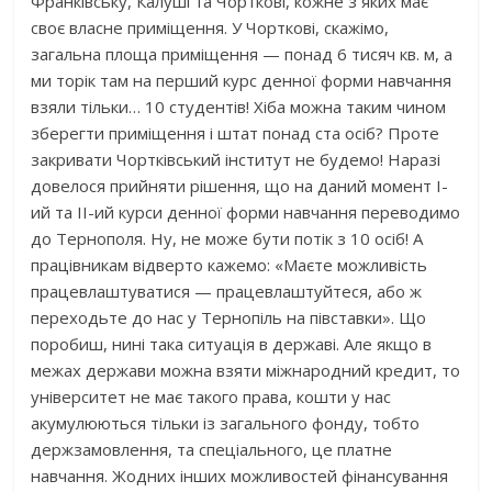
Франківську, Калуші та Чорткові, кожне з яких має
своє власне приміщення. У Чорткові, скажімо,
загальна площа приміщення — понад 6 тисяч кв. м, а
ми торік там на перший курс денної форми навчання
взяли тільки… 10 студентів! Хіба можна таким чином
зберегти приміщення і штат понад ста осіб? Проте
закривати Чортківський інститут не будемо! Наразі
довелося прийняти рішення, що на даний момент І-
ий та ІІ-ий курси денної форми навчання переводимо
до Тернополя. Ну, не може бути потік з 10 осіб! А
працівникам відверто кажемо: «Маєте можливість
працевлаштуватися — працевлаштуйтеся, або ж
переходьте до нас у Тернопіль на півставки». Що
поробиш, нині така ситуація в державі. Але якщо в
межах держави можна взяти міжнародний кредит, то
університет не має такого права, кошти у нас
акумулюються тільки із загального фонду, тобто
держзамовлення, та спеціального, це платне
навчання. Жодних інших можливостей фінансування