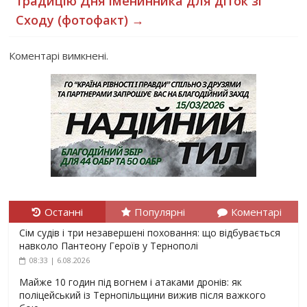
традицію Дня іменинника для діток зі
Сходу (фотофакт)
→
Коментарі вимкнені.
Останні
Популярні
Коментарі
Сім судів і три незавершені поховання: що відбувається
навколо Пантеону Героїв у Тернополі
08:33 | 6.08.2026
Майже 10 годин під вогнем і атаками дронів: як
поліцейський із Тернопільщини вижив після важкого