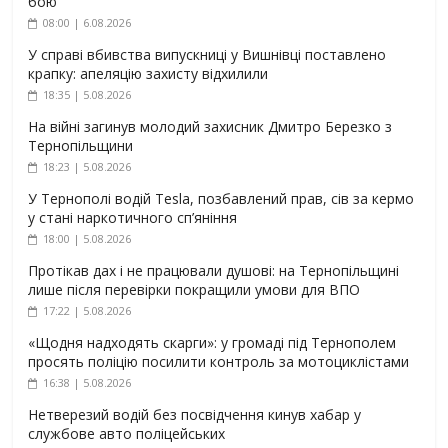
бою
08:00 | 6.08.2026
У справі вбивства випускниці у Вишнівці поставлено
крапку: апеляцію захисту відхилили
18:35 | 5.08.2026
На війні загинув молодий захисник Дмитро Березко з
Тернопільщини
18:23 | 5.08.2026
У Тернополі водій Tesla, позбавлений прав, сів за кермо
у стані наркотичного сп’яніння
18:00 | 5.08.2026
Протікав дах і не працювали душові: на Тернопільщині
лише після перевірки покращили умови для ВПО
17:22 | 5.08.2026
«Щодня надходять скарги»: у громаді під Тернополем
просять поліцію посилити контроль за мотоциклістами
16:38 | 5.08.2026
Нетверезий водій без посвідчення кинув хабар у
службове авто поліцейських