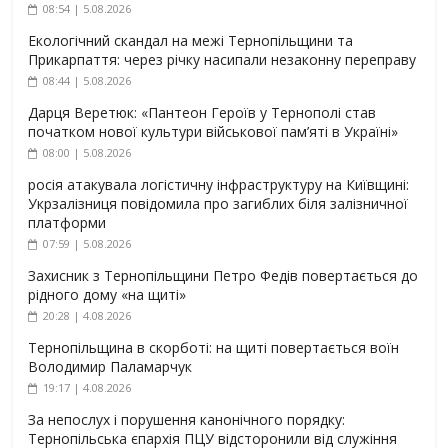
08:54 | 5.08.2026
Екологічний скандал на межі Тернопільщини та
Прикарпаття: через річку насипали незаконну переправу
08:44 | 5.08.2026
Дарця Веретюк: «Пантеон Героїв у Тернополі став
початком нової культури військової пам’яті в Україні»
08:00 | 5.08.2026
росія атакувала логістичну інфраструктуру на Київщині:
Укрзалізниця повідомила про загиблих біля залізничної
платформи
07:59 | 5.08.2026
Захисник з Тернопільщини Петро Федів повертається до
рідного дому «на щиті»
20:28 | 4.08.2026
Тернопільщина в скорботі: на щиті повертається воїн
Володимир Паламарчук
19:17 | 4.08.2026
За непослух і порушення канонічного порядку:
Тернопільська єпархія ПЦУ відсторонили від служіння