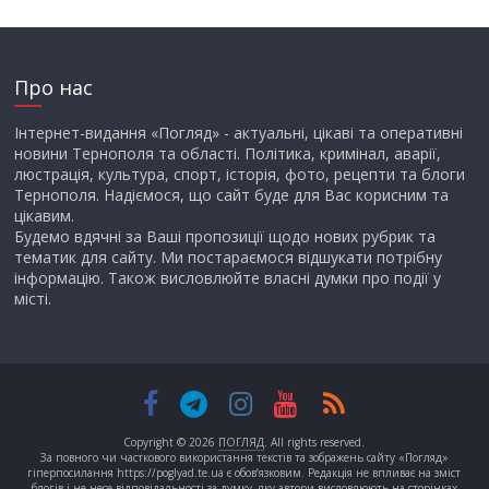
Про нас
Інтернет-видання «Погляд» - актуальні, цікаві та оперативні
новини Тернополя та області. Політика, кримінал, аварії,
люстрація, культура, спорт, історія, фото, рецепти та блоги
Тернополя. Надіємося, що сайт буде для Вас корисним та
цікавим.
Будемо вдячні за Ваші пропозиції щодо нових рубрик та
тематик для сайту. Ми постараємося відшукати потрібну
інформацію. Також висловлюйте власні думки про події у
місті.
Copyright © 2026
ПОГЛЯД
. All rights reserved.
За повного чи часткового використання текстів та зображень сайту «Погляд»
гіперпосилання https://poglyad.te.ua є обов’язковим. Редакція не впливає на зміст
блогів і не несе відповідальності за думку, яку автори висловлюють на сторінках