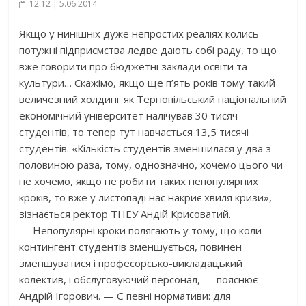
12:12 | 5.06.2014
Якщо у нинішніх дуже непростих реаліях колись
потужні підприємства ледве дають собі раду, то що
вже говорити про бюджетні заклади освіти та
культури… Скажімо, якщо ще п’ять років тому такий
величезний холдинг як Тернопільський національний
економічний університет налічував 30 тисяч
студентів, то тепер тут навчається 13,5 тисячі
студентів. «Кількість студентів зменшилася у два з
половиною раза, тому, однозначно, хочемо цього чи
не хочемо, якщо не робити таких непопулярних
кроків, то вже у листопаді нас накриє хвиля кризи», —
зізнається ректор ТНЕУ Андій Крисоватий.
— Непопулярні кроки полягають у тому, що коли
контингент студентів зменшується, повинен
зменшуватися і професорсько-викладацький
колектив, і обслуговуючий персонал, — пояснює
Андрій Ігорович. — Є певні нормативи: для