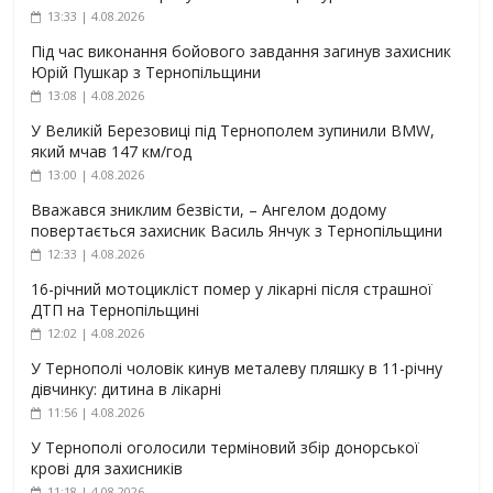
13:33 | 4.08.2026
Під час виконання бойового завдання загинув захисник
Юрій Пушкар з Тернопільщини
13:08 | 4.08.2026
У Великій Березовиці під Тернополем зупинили BMW,
який мчав 147 км/год
13:00 | 4.08.2026
Вважався зниклим безвісти, – Ангелом додому
повертається захисник Василь Янчук з Тернопільщини
12:33 | 4.08.2026
16-річний мотоцикліст помер у лікарні після страшної
ДТП на Тернопільщині
12:02 | 4.08.2026
У Тернополі чоловік кинув металеву пляшку в 11-річну
дівчинку: дитина в лікарні
11:56 | 4.08.2026
У Тернополі оголосили терміновий збір донорської
крові для захисників
11:18 | 4.08.2026