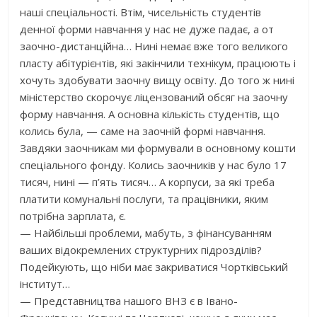
наші спеціальності. Втім, чисельність студентів
денної форми навчання у нас не дуже падає, а от
заочно-дистанційна… Нині немає вже того великого
пласту абітурієнтів, які закінчили технікум, працюють і
хочуть здобувати заочну вищу освіту. До того ж нині
міністерство скорочує ліцензований обсяг на заочну
форму навчання. А основна кількість студентів, що
колись була, — саме на заочній формі навчання.
Завдяки заочникам ми формували в основному кошти
спеціального фонду. Колись заочників у нас було 17
тисяч, нині — п’ять тисяч… А корпуси, за які треба
платити комунальні послуги, та працівники, яким
потрібна зарплата, є.
— Найбільші проблеми, мабуть, з фінансуванням
ваших відокремлених структурних підрозділів?
Подейкують, що ніби має закриватися Чортківський
інститут…
— Представництва нашого ВНЗ є в Івано-