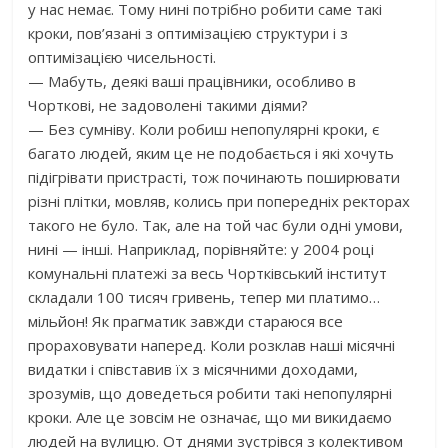
у нас немає. Тому нині потрібно робити саме такі
кроки, пов’язані з оптимізацією структури і з
оптимізацією чисельності.
— Мабуть, деякі ваші працівники, особливо в
Чорткові, не задоволені такими діями?
— Без сумніву. Коли робиш непопулярні кроки, є
багато людей, яким це не подобається і які хочуть
підігрівати пристрасті, тож починають поширювати
різні плітки, мовляв, колись при попередніх ректорах
такого не було. Так, але на той час були одні умови,
нині — інші. Наприклад, порівняйте: у 2004 році
комунальні платежі за весь Чортківський інститут
складали 100 тисяч гривень, тепер ми платимо…
мільйон! Як прагматик завжди стараюся все
прораховувати наперед. Коли розклав наші місячні
видатки і співставив їх з місячними доходами,
зрозумів, що доведеться робити такі непопулярні
кроки. Але це зовсім не означає, що ми викидаємо
людей на вулицю. От днями зустрівся з колективом