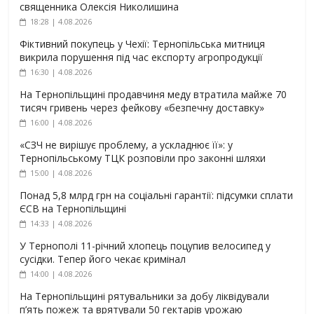
священника Олексія Николишина
18:28 | 4.08.2026
Фіктивний покупець у Чехії: Тернопільська митниця
викрила порушення під час експорту агропродукції
16:30 | 4.08.2026
На Тернопільщині продавчиня меду втратила майже 70
тисяч гривень через фейкову «безпечну доставку»
16:00 | 4.08.2026
«СЗЧ не вирішує проблему, а ускладнює її»: у
Тернопільському ТЦК розповіли про законні шляхи
15:00 | 4.08.2026
Понад 5,8 млрд грн на соціальні гарантії: підсумки сплати
ЄСВ на Тернопільщині
14:33 | 4.08.2026
У Тернополі 11-річний хлопець поцупив велосипед у
сусідки. Тепер його чекає кримінал
14:00 | 4.08.2026
На Тернопільщині рятувальники за добу ліквідували
п’ять пожеж та врятували 50 гектарів урожаю