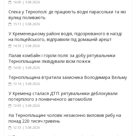
16:00 | 5.08.2026
Спека у Тернополі: де працюють водні парасольки та які
вулиці поливають
15:11 | 5.08.2026
У Кременецькому районі водія, підозрюваного в наїзді
на поліцейського, відправили під домашній арешт
14:33 | 5.08.2026
Палав комбайн і горіли поля: за добу рятувальники
Тернопільщини ліквідували вісім пожеж
14:00 | 5.08.2026
Тернопільщина втратила захисника Володимира Вельму
13:14 | 5.08.2026
У Кременці сталася ДТП: рятувальники деблокували
потерпілого з понівеченого автомобіля
13:09 | 5.08.2026
На Тернопільщині чоловік незаконно виловив рибу на
понад 220 тисяч гривень
12:33 | 5.08.2026