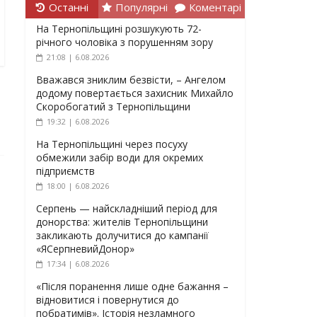
Останні
Популярні
Коментарі
На Тернопільщині розшукують 72-
річного чоловіка з порушенням зору
21:08 | 6.08.2026
Вважався зниклим безвісти, – Ангелом
додому повертається захисник Михайло
Скоробогатий з Тернопільщини
19:32 | 6.08.2026
На Тернопільщині через посуху
обмежили забір води для окремих
підприємств
18:00 | 6.08.2026
Серпень — найскладніший період для
донорства: жителів Тернопільщини
закликають долучитися до кампанії
«ЯСерпневийДонор»
17:34 | 6.08.2026
«Після поранення лише одне бажання –
відновитися і повернутися до
побратимів». Історія незламного