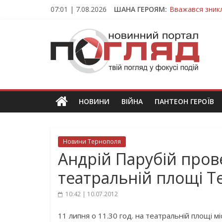
Skip
07:01 | 7.08.2026
ШАНА ГЕРОЯМ:
Вважався зник
to
На війні загин
content
ПОГЛЯД
Тернопільщина
Захисник з Тер
Тернопільщина 
Новини
Тернополя.
Тернопільські
новини
НОВИНИ
ВІЙНА
ПАНТЕОН ГЕРОЇВ
та
події
Новини Тернополя
Андрій Парубій пров
театральній площі Т
10:42 | 10.07.2012
11 липня о 11.30 год. на театральній площі 