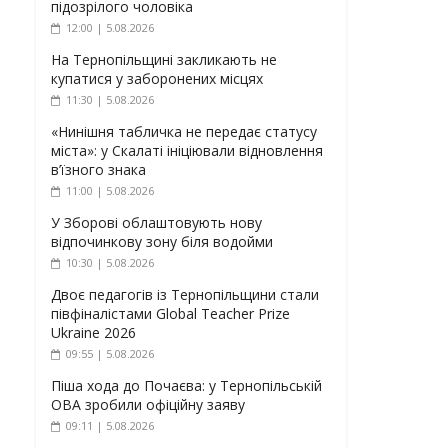
підозрілого чоловіка
12:00 | 5.08.2026
На Тернопільщині закликають не
купатися у заборонених місцях
11:30 | 5.08.2026
«Нинішня табличка не передає статусу
міста»: у Скалаті ініціювали відновлення
в’їзного знака
11:00 | 5.08.2026
У Зборові облаштовують нову
відпочинкову зону біля водойми
10:30 | 5.08.2026
Двоє педагогів із Тернопільщини стали
півфіналістами Global Teacher Prize
Ukraine 2026
09:55 | 5.08.2026
Піша хода до Почаєва: у Тернопільській
ОВА зробили офіційну заяву
09:11 | 5.08.2026