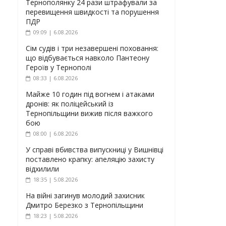
Тернополянку 24 рази штрафували за
перевищення швидкості та порушення
ПДР
09:09 | 6.08.2026
Сім судів і три незавершені поховання:
що відбувається навколо Пантеону
Героїв у Тернополі
08:33 | 6.08.2026
Майже 10 годин під вогнем і атаками
дронів: як поліцейський із
Тернопільщини вижив після важкого
бою
08:00 | 6.08.2026
У справі вбивства випускниці у Вишнівці
поставлено крапку: апеляцію захисту
відхилили
18:35 | 5.08.2026
На війні загинув молодий захисник
Дмитро Березко з Тернопільщини
18:23 | 5.08.2026