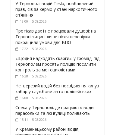
У Тернополі водій Tesla, позбавлений
прав, сів за кермо у стані наркотичного
сп’яніння
18:00 | 5.08.2026
Протікав дах і не працювали душові: на
Тернопільщині лише після перевірки
покращили умови для ВПО
17:22 | 5.08.2026
«Щодня надходять скарги»: у громаді під
Тернополем просять поліцію посилити
контроль за мотоциклістами
16:38 | 5.08.2026
Нетверезий водій без посвідчення кинув
хабар у службове авто поліцейських
16:00 | 5.08.2026
Спека у Тернополі: де працюють водні
парасольки та які вулиці поливають
15:11 | 5.08.2026
У Кременецькому районі водія,
підозрюваного в наїзді на