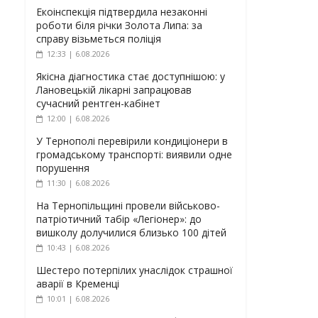
Екоінспекція підтвердила незаконні
роботи біля річки Золота Липа: за
справу візьметься поліція
12:33 | 6.08.2026
Якісна діагностика стає доступнішою: у
Лановецькій лікарні запрацював
сучасний рентген-кабінет
12:00 | 6.08.2026
У Тернополі перевірили кондиціонери в
громадському транспорті: виявили одне
порушення
11:30 | 6.08.2026
На Тернопільщині провели військово-
патріотичний табір «Легіонер»: до
вишколу долучилися близько 100 дітей
10:43 | 6.08.2026
Шестеро потерпілих унаслідок страшної
аварії в Кременці
10:01 | 6.08.2026