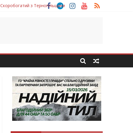
 Скоробогатий з Тернопільщини