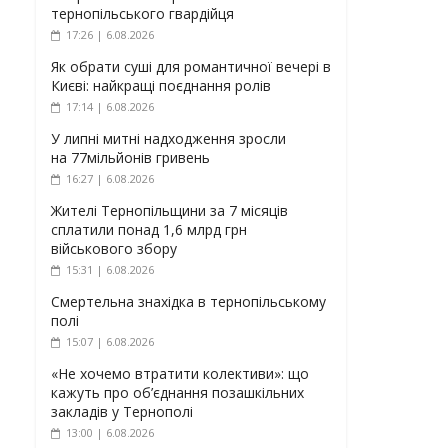
тернопільського гвардійця
17:26 | 6.08.2026
Як обрати суші для романтичної вечері в
Києві: найкращі поєднання ролів
17:14 | 6.08.2026
У липні митні надходження зросли
на 77мільйонів гривень
16:27 | 6.08.2026
Жителі Тернопільщини за 7 місяців
сплатили понад 1,6 млрд грн
військового збору
15:31 | 6.08.2026
Смертельна знахідка в тернопільському
полі
15:07 | 6.08.2026
«Не хочемо втратити колективи»: що
кажуть про об’єднання позашкільних
закладів у Тернополі
13:00 | 6.08.2026