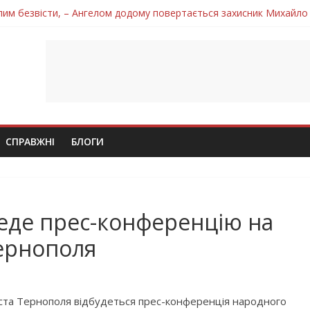
лим безвісти, – Ангелом додому повертається захисник Михайло
ув молодий захисник Дмитро Березко з Тернопільщини
 втратила захисника Володимира Вельму
нопільщини Петро Федів повертається до рідного дому «на щиті»
в скорботі: на щиті повертається воїн Володимир Паламарчук
СПРАВЖНІ
БЛОГИ
еде прес-конференцію на
ернополя
міста Тернополя відбудеться прес-конференція народного