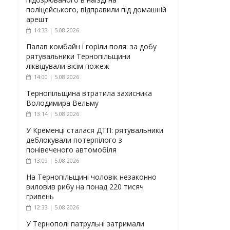
поліцейського, відправили під домашній
арешт
14:33 | 5.08.2026
Палав комбайн і горіли поля: за добу
рятувальники Тернопільщини
ліквідували вісім пожеж
14:00 | 5.08.2026
Тернопільщина втратила захисника
Володимира Вельму
13:14 | 5.08.2026
У Кременці сталася ДТП: рятувальники
деблокували потерпілого з
понівеченого автомобіля
13:09 | 5.08.2026
На Тернопільщині чоловік незаконно
виловив рибу на понад 220 тисяч
гривень
12:33 | 5.08.2026
У Тернополі патрульні затримали