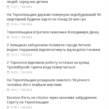
людей, серед них дитина
17:27 | 7.08.2026
На Тернопільщині державі повернули недобудований 90-
квартирний будинок вартістю понад 50 млн грн
15:55 | 7.08.2026
Тернопільщина втратила захисника Володимира Дичку
15:18 | 7.08.2026
У Заліщиках заборонили поливати городи питною
водою: порушників відключатимуть від водопостачання
15:11 | 7.08.2026
У Тернополі відновили роботу котельні на вулиці
Тролейбусній: гаряча вода повертається
14:33 | 7.08.2026
На Тернопільщині розшукали зниклого 58-річного
чоловіка: його знайшли мертвим
14:01 | 7.08.2026
Екологи б’ють на сполох через можливе забруднення
Серету на Тернопільщині
13:38 | 7.08.2026