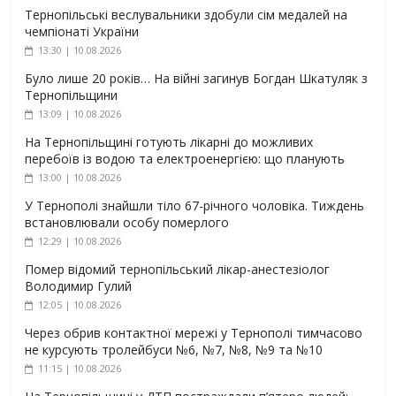
Тернопільські веслувальники здобули сім медалей на
чемпіонаті України
13:30 | 10.08.2026
Було лише 20 років… На війні загинув Богдан Шкатуляк з
Тернопільщини
13:09 | 10.08.2026
На Тернопільщині готують лікарні до можливих
перебоїв із водою та електроенергією: що планують
13:00 | 10.08.2026
У Тернополі знайшли тіло 67-річного чоловіка. Тиждень
встановлювали особу померлого
12:29 | 10.08.2026
Помер відомий тернопільський лікар-анестезіолог
Володимир Гулий
12:05 | 10.08.2026
Через обрив контактної мережі у Тернополі тимчасово
не курсують тролейбуси №6, №7, №8, №9 та №10
11:15 | 10.08.2026