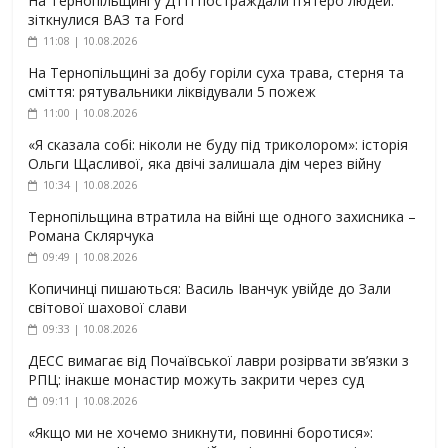
На Тернопільщині у ДТП постраждали п’ятеро людей:
зіткнулися ВАЗ та Ford
11:08 | 10.08.2026
На Тернопільщині за добу горіли суха трава, стерня та
сміття: рятувальники ліквідували 5 пожеж
11:00 | 10.08.2026
«Я сказала собі: ніколи не буду під триколором»: історія
Ольги Щасливої, яка двічі залишала дім через війну
10:34 | 10.08.2026
Тернопільщина втратила на війні ще одного захисника –
Романа Склярчука
09:49 | 10.08.2026
Копичинці пишаються: Василь Іванчук увійде до Зали
світової шахової слави
09:33 | 10.08.2026
ДЕСС вимагає від Почаївської лаври розірвати зв’язки з
РПЦ: інакше монастир можуть закрити через суд
09:11 | 10.08.2026
«Якщо ми не хочемо зникнути, повинні боротися»: