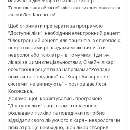
медичного директора із питань психіатрії
Тернопільської обласної клінічної психоневрологічної
лікарні Лесі Косовської.
Щоб отримати препарати за програмою
“Доступні ліки”, необхідний електронний рецепт.
“Електронний рецепт для пацієнтів із епілепсією,
невротичними розладами може виписати
невролог або психіатр – в тому числі і дитячі
лікарі за цими спеціальностями. Сімейні лікарі
електронні рецепти за напрямами “Розлади
психіки та поведінки” та “Хвороби нервової
системи” не виписують” – розповідає Леся
Косовська.
Додамо, щоб користуватись програмою
“Доступні ліки” пацієнтам із епілепсією,
розладами психіки та поведінки потрібно
відвідати свого лікуючого лікаря – невролога чи
психіатра. Це необхідно, щоб лікар створив