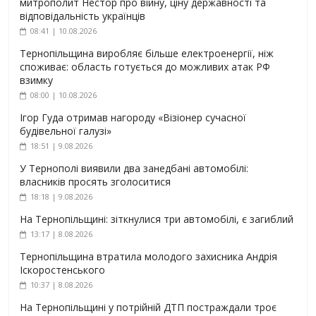
митрополит Нестор про війну, ціну державності та
відповідальність українців
08:41 | 10.08.2026
Тернопільщина виробляє більше електроенергії, ніж
споживає: область готується до можливих атак РФ
взимку
08:00 | 10.08.2026
Ігор Гуда отримав нагороду «Візіонер сучасної
будівельної галузі»
18:51 | 9.08.2026
У Тернополі виявили два занедбані автомобілі:
власників просять зголоситися
18:18 | 9.08.2026
На Тернопільщині: зіткнулися три автомобілі, є загиблий
13:17 | 8.08.2026
Тернопільщина втратила молодого захисника Андрія
Іскоростенського
10:37 | 8.08.2026
На Тернопільщині у потрійній ДТП постраждали троє