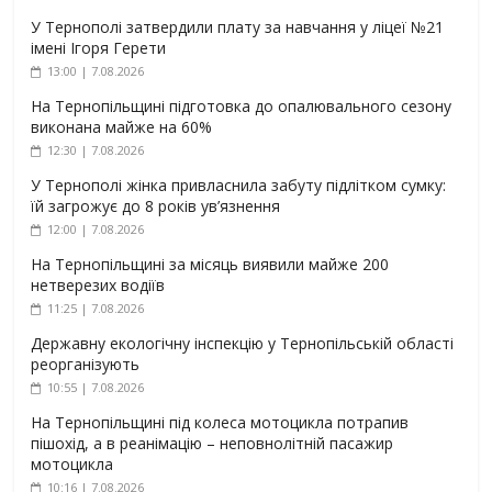
У Тернополі затвердили плату за навчання у ліцеї №21
імені Ігоря Герети
13:00 | 7.08.2026
На Тернопільщині підготовка до опалювального сезону
виконана майже на 60%
12:30 | 7.08.2026
У Тернополі жінка привласнила забуту підлітком сумку:
їй загрожує до 8 років ув’язнення
12:00 | 7.08.2026
На Тернопільщині за місяць виявили майже 200
нетверезих водіїв
11:25 | 7.08.2026
Державну екологічну інспекцію у Тернопільській області
реорганізують
10:55 | 7.08.2026
На Тернопільщині під колеса мотоцикла потрапив
пішохід, а в реанімацію – неповнолітній пасажир
мотоцикла
10:16 | 7.08.2026