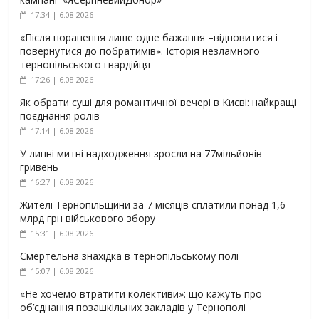
17:34 | 6.08.2026
«Після поранення лише одне бажання –відновитися і
повернутися до побратимів». Історія незламного
тернопільського гвардійця
17:26 | 6.08.2026
Як обрати суші для романтичної вечері в Києві: найкращі
поєднання ролів
17:14 | 6.08.2026
У липні митні надходження зросли на 77мільйонів
гривень
16:27 | 6.08.2026
Жителі Тернопільщини за 7 місяців сплатили понад 1,6
млрд грн військового збору
15:31 | 6.08.2026
Смертельна знахідка в тернопільському полі
15:07 | 6.08.2026
«Не хочемо втратити колективи»: що кажуть про
об’єднання позашкільних закладів у Тернополі