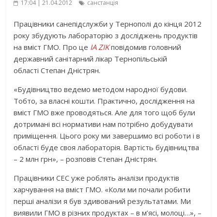
17:04 | 21.04.2012
санстанція
Працівники санепідслужби у Тернополі до кінця 2012
року збудують лабораторію з досліджень продуктів
на вміст ГМО. Про це
IA ZIK
повідомив головний
державний санітарний лікар Тернопільській
області Степан Дністрян.
«Будівництво ведемо методом народної будови.
Тобто, за власні кошти. Практично, дослідження на
вміст ГМО вже проводяться. Але для того щоб були
дотримані всі нормативи нам потрібно добудувати
приміщення. Цього року ми завершимо всі роботи і в
області буде своя лабораторія. Вартість будівництва
– 2 млн грн», – розповів Степан Дністрян.
Працівники СЕС уже роблять аналізи продуктів
харчування на вміст ГМО. «Коли ми почали робити
перші аналізи я був здивований результатами. Ми
виявили ГМО в різних продуктах – в м’ясі, молоці…», –