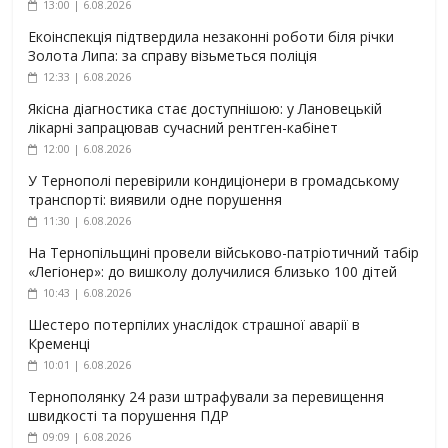
13:00 | 6.08.2026
Екоінспекція підтвердила незаконні роботи біля річки
Золота Липа: за справу візьметься поліція
12:33 | 6.08.2026
Якісна діагностика стає доступнішою: у Лановецькій
лікарні запрацював сучасний рентген-кабінет
12:00 | 6.08.2026
У Тернополі перевірили кондиціонери в громадському
транспорті: виявили одне порушення
11:30 | 6.08.2026
На Тернопільщині провели військово-патріотичний табір
«Легіонер»: до вишколу долучилися близько 100 дітей
10:43 | 6.08.2026
Шестеро потерпілих унаслідок страшної аварії в
Кременці
10:01 | 6.08.2026
Тернополянку 24 рази штрафували за перевищення
швидкості та порушення ПДР
09:09 | 6.08.2026