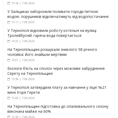
15:18 | 7.08.2026
У Заліщиках заборонили поливати городи питною
водою: порушників відключатимуть від водопостачання
15:11 | 7.08.2026
У Тернополі відновили роботу котельні на вулиці
Тролейбусній: гаряча вода повертається
14:33 | 7.08.2026
На Тернопільщині розшукали зниклого 58-річного
чоловіка: його знайшли мертвим
14:01 | 7.08.2026
Екологи б’ють на сполох через можливе забруднення
Серету на Тернопільщині
13:38 | 7.08.2026
У Тернополі затвердили плату за навчання у ліцеї №21
імені Ігоря Герети
13:00 | 7.08.2026
На Тернопільщині підготовка до опалювального сезону
виконана майже на 60%
12:30 | 7.08.2026