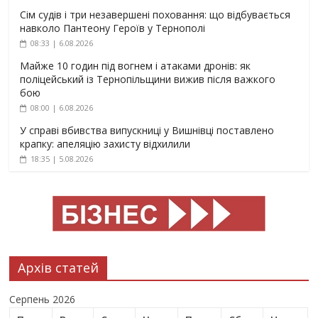
Сім судів і три незавершені поховання: що відбувається
навколо Пантеону Героїв у Тернополі
08:33 | 6.08.2026
Майже 10 годин під вогнем і атаками дронів: як
поліцейський із Тернопільщини вижив після важкого
бою
08:00 | 6.08.2026
У справі вбивства випускниці у Вишнівці поставлено
крапку: апеляцію захисту відхилили
18:35 | 5.08.2026
Архів статей
Серпень 2026