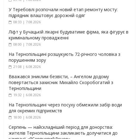
У Теребовлі розпочали новий етап ремонту мосту:
підрядник влаштовує дорожній одяг
08:33 | 7.08.2026
Ліфт у Бучацькій лікарні будуватиме фірма, яка фігурує в
кримінальному провадженні
08:00 | 7.08.2026
На Тернопільщині розшукують 72-річного чоловіка з
порушенням зору
21:08 | 6.08.2026
Вважався зниклим безвісти, – Ангелом додому
повертається захисник Михайло Скоробогатий з
Тернопільщини
19:32 | 6.08.2026
На Тернопільщині через посуху обмежили забір води
для окремих підприємств
18:00 | 6.08.2026
Серпень — найскладніший період для донорства:
жителів Тернопільщини закликають долучитися до
кампанії «ЯСерпневийДонор»