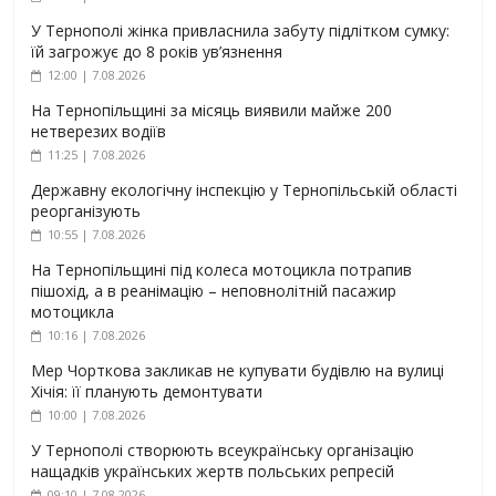
У Тернополі жінка привласнила забуту підлітком сумку:
їй загрожує до 8 років ув’язнення
12:00 | 7.08.2026
На Тернопільщині за місяць виявили майже 200
нетверезих водіїв
11:25 | 7.08.2026
Державну екологічну інспекцію у Тернопільській області
реорганізують
10:55 | 7.08.2026
На Тернопільщині під колеса мотоцикла потрапив
пішохід, а в реанімацію – неповнолітній пасажир
мотоцикла
10:16 | 7.08.2026
Мер Чорткова закликав не купувати будівлю на вулиці
Хічія: її планують демонтувати
10:00 | 7.08.2026
У Тернополі створюють всеукраїнську організацію
нащадків українських жертв польських репресій
09:10 | 7.08.2026