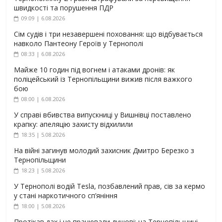
швидкості та порушення ПДР
09:09 | 6.08.2026
Сім судів і три незавершені поховання: що відбувається
навколо Пантеону Героїв у Тернополі
08:33 | 6.08.2026
Майже 10 годин під вогнем і атаками дронів: як
поліцейський із Тернопільщини вижив після важкого
бою
08:00 | 6.08.2026
У справі вбивства випускниці у Вишнівці поставлено
крапку: апеляцію захисту відхилили
18:35 | 5.08.2026
На війні загинув молодий захисник Дмитро Березко з
Тернопільщини
18:23 | 5.08.2026
У Тернополі водій Tesla, позбавлений прав, сів за кермо
у стані наркотичного сп’яніння
18:00 | 5.08.2026
Протікав дах і не працювали душові: на Тернопільщині