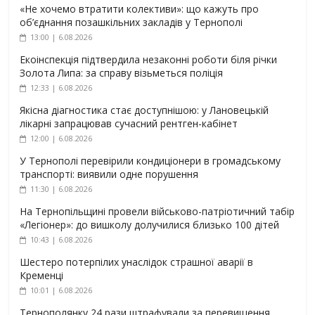
«Не хочемо втратити колективи»: що кажуть про
об’єднання позашкільних закладів у Тернополі
13:00 | 6.08.2026
Екоінспекція підтвердила незаконні роботи біля річки
Золота Липа: за справу візьметься поліція
12:33 | 6.08.2026
Якісна діагностика стає доступнішою: у Лановецькій
лікарні запрацював сучасний рентген-кабінет
12:00 | 6.08.2026
У Тернополі перевірили кондиціонери в громадському
транспорті: виявили одне порушення
11:30 | 6.08.2026
На Тернопільщині провели військово-патріотичний табір
«Легіонер»: до вишколу долучилися близько 100 дітей
10:43 | 6.08.2026
Шестеро потерпілих унаслідок страшної аварії в
Кременці
10:01 | 6.08.2026
Тернополянку 24 рази штрафували за перевищення