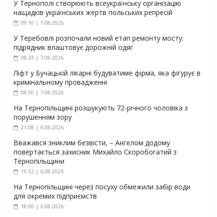
У Тернополі створюють всеукраїнську організацію
нащадків українських жертв польських репресій
09:10 | 7.08.2026
У Теребовлі розпочали новий етап ремонту мосту:
підрядник влаштовує дорожній одяг
08:33 | 7.08.2026
Ліфт у Бучацькій лікарні будуватиме фірма, яка фігурує в
кримінальному провадженні
08:00 | 7.08.2026
На Тернопільщині розшукують 72-річного чоловіка з
порушенням зору
21:08 | 6.08.2026
Вважався зниклим безвісти, – Ангелом додому
повертається захисник Михайло Скоробогатий з
Тернопільщини
19:32 | 6.08.2026
На Тернопільщині через посуху обмежили забір води
для окремих підприємств
18:00 | 6.08.2026