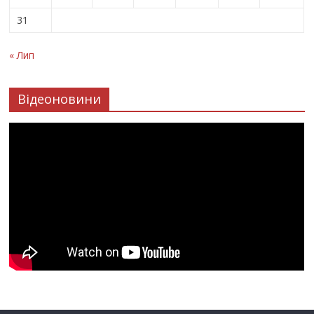
31
« Лип
Відеоновини