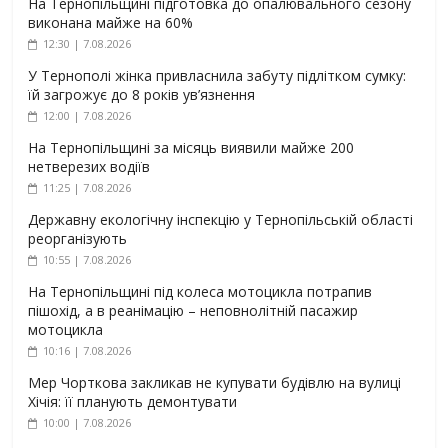
На Тернопільщині підготовка до опалювального сезону
виконана майже на 60%
12:30 | 7.08.2026
У Тернополі жінка привласнила забуту підлітком сумку:
їй загрожує до 8 років ув’язнення
12:00 | 7.08.2026
На Тернопільщині за місяць виявили майже 200
нетверезих водіїв
11:25 | 7.08.2026
Державну екологічну інспекцію у Тернопільській області
реорганізують
10:55 | 7.08.2026
На Тернопільщині під колеса мотоцикла потрапив
пішохід, а в реанімацію – неповнолітній пасажир
мотоцикла
10:16 | 7.08.2026
Мер Чорткова закликав не купувати будівлю на вулиці
Хічія: її планують демонтувати
10:00 | 7.08.2026