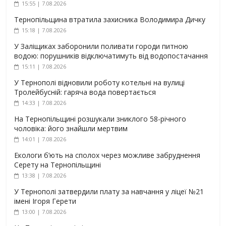
15:55 | 7.08.2026
Тернопільщина втратила захисника Володимира Дичку
15:18 | 7.08.2026
У Заліщиках заборонили поливати городи питною
водою: порушників відключатимуть від водопостачання
15:11 | 7.08.2026
У Тернополі відновили роботу котельні на вулиці
Тролейбусній: гаряча вода повертається
14:33 | 7.08.2026
На Тернопільщині розшукали зниклого 58-річного
чоловіка: його знайшли мертвим
14:01 | 7.08.2026
Екологи б’ють на сполох через можливе забруднення
Серету на Тернопільщині
13:38 | 7.08.2026
У Тернополі затвердили плату за навчання у ліцеї №21
імені Ігоря Герети
13:00 | 7.08.2026