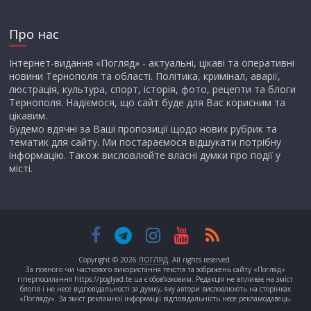
Про нас
Інтернет-видання «Погляд» - актуальні, цікаві та оперативні
новини Тернополя та області. Політика, кримінал, аварії,
люстрація, культура, спорт, історія, фото, рецепти та блоги
Тернополя. Надіємося, що сайт буде для Вас корисним та
цікавим.
Будемо вдячні за Ваші пропозиції щодо нових рубрик та
тематик для сайту. Ми постараємося відшукати потрібну
інформацію. Також висловлюйте власні думки про події у
місті.
Copyright © 2026
ПОГЛЯД
. All rights reserved.
За повного чи часткового використання текстів та зображень сайту «Погляд»
гіперпосилання https://poglyad.te.ua є обов’язковим. Редакція не впливає на зміст
блогів і не несе відповідальності за думку, яку автори висловлюють на сторінках
«Погляду». За зміст рекламної інформації відповідальність несе рекламодавець.