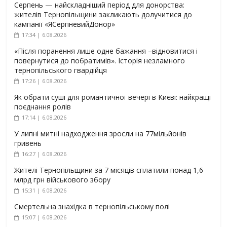
Серпень — найскладніший період для донорства:
жителів Тернопільщини закликають долучитися до
кампанії «ЯСерпневийДонор»
17:34 | 6.08.2026
«Після поранення лише одне бажання –відновитися і
повернутися до побратимів». Історія незламного
тернопільського гвардійця
17:26 | 6.08.2026
Як обрати суші для романтичної вечері в Києві: найкращі
поєднання ролів
17:14 | 6.08.2026
У липні митні надходження зросли на 77мільйонів
гривень
16:27 | 6.08.2026
Жителі Тернопільщини за 7 місяців сплатили понад 1,6
млрд грн військового збору
15:31 | 6.08.2026
Смертельна знахідка в тернопільському полі
15:07 | 6.08.2026