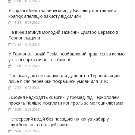
08:00 | 6.08.2026
У справі вбивства випускниці у Вишнівці поставлено
крапку: апеляцію захисту відхилили
18:35 | 5.08.2026
На війні загинув молодий захисник Дмитро Березко з
Тернопільщини
18:23 | 5.08.2026
У Тернополі водій Tesla, позбавлений прав, сів за кермо
у стані наркотичного сп’яніння
18:00 | 5.08.2026
Протікав дах і не працювали душові: на Тернопільщині
лише після перевірки покращили умови для ВПО
17:22 | 5.08.2026
«Щодня надходять скарги»: у громаді під Тернополем
просять поліцію посилити контроль за мотоциклістами
16:38 | 5.08.2026
Нетверезий водій без посвідчення кинув хабар у
службове авто поліцейських
16:00 | 5.08.2026