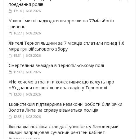
поєднання ролів
17:14 | 6.08.2026
У липні митні надходження зросли на 77мільйонів
гривень
16:27 | 6.08.2026
Жителі Тернопільщини за 7 місяців сплатили понад 1,6
млрд грн військового збору
15:31 | 6.08.2026
Смертельна знахідка в тернопільському полі
15:07 | 6.08.2026
«Не хочемо втратити колективи»: що кажуть про
об’єднання позашкільних закладів у Тернополі
13:00 | 6.08.2026
Екоінспекція підтвердила незаконні роботи біля річки
Золота Липа: за справу візьметься поліція
12:33 | 6.08.2026
Якісна діагностика стає доступнішою: у Лановецькій
лікарні запрацював сучасний рентген-кабінет
12:00 | 6.08.2026