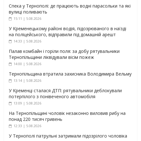
Спека у Тернополі: де працюють водні парасольки та які
вулиці поливають
15:11 | 5.08.2026
У Кременецькому районі водія, підозрюваного в наїзді
на поліцейського, відправили під домашній арешт
14:33 | 5.08.2026
Палав комбайн і горіли поля: за добу рятувальники
Тернопільщини ліквідували вісім пожеж
14:00 | 5.08.2026
Тернопільщина втратила захисника Володимира Вельму
13:14 | 5.08.2026
У Кременці сталася ДТП: рятувальники деблокували
потерпілого з понівеченого автомобіля
13:09 | 5.08.2026
На Тернопільщині чоловік незаконно виловив рибу на
понад 220 тисяч гривень
12:33 | 5.08.2026
У Тернополі патрульні затримали підозрілого чоловіка