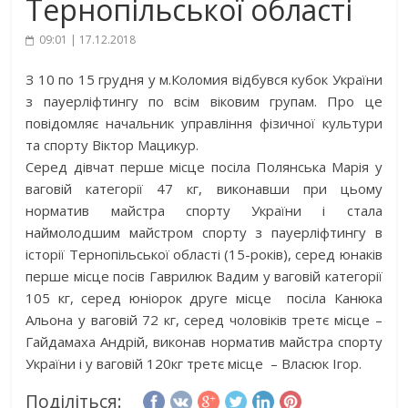
Тернопільської області
09:01 | 17.12.2018
З 10 по 15 грудня у м.Коломия відбувся кубок України
з пауерліфтингу по всім віковим групам. Про це
повідомляє начальник управління фізичної культури
та спорту Віктор Мацикур.
Серед дівчат перше місце посіла Полянська Марія у
ваговій категорії 47 кг, виконавши при цьому
норматив майстра спорту України і стала
наймолодшим майстром спорту з пауерліфтингу в
історії Тернопільської області (15-років), серед юнаків
перше місце посів Гаврилюк Вадим у ваговій категорії
105 кг, серед юніорок друге місце посіла Канюка
Альона у ваговій 72 кг, серед чоловіків третє місце –
Гайдамаха Андрій, виконав норматив майстра спорту
України і у ваговій 120кг третє місце – Власюк Ігор.
Поділіться: