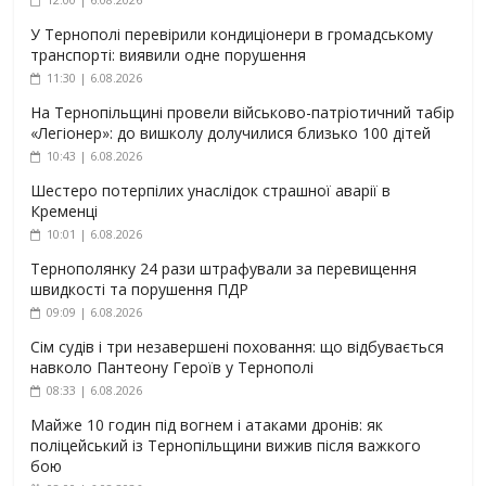
У Тернополі перевірили кондиціонери в громадському
транспорті: виявили одне порушення
11:30 | 6.08.2026
На Тернопільщині провели військово-патріотичний табір
«Легіонер»: до вишколу долучилися близько 100 дітей
10:43 | 6.08.2026
Шестеро потерпілих унаслідок страшної аварії в
Кременці
10:01 | 6.08.2026
Тернополянку 24 рази штрафували за перевищення
швидкості та порушення ПДР
09:09 | 6.08.2026
Сім судів і три незавершені поховання: що відбувається
навколо Пантеону Героїв у Тернополі
08:33 | 6.08.2026
Майже 10 годин під вогнем і атаками дронів: як
поліцейський із Тернопільщини вижив після важкого
бою