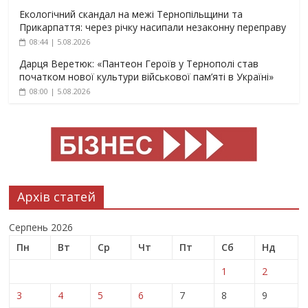
Екологічний скандал на межі Тернопільщини та
Прикарпаття: через річку насипали незаконну переправу
08:44 | 5.08.2026
Дарця Веретюк: «Пантеон Героїв у Тернополі став
початком нової культури військової пам’яті в Україні»
08:00 | 5.08.2026
Архів статей
Серпень 2026
Пн
Вт
Ср
Чт
Пт
Сб
Нд
1
2
3
4
5
6
7
8
9