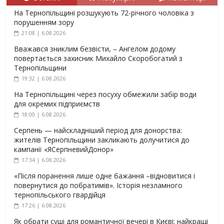
На Тернопільщині розшукують 72-річного чоловіка з
порушенням зору
21:08 | 6.08.2026
Вважався зниклим безвісти, – Ангелом додому
повертається захисник Михайло Скоробогатий з
Тернопільщини
19:32 | 6.08.2026
На Тернопільщині через посуху обмежили забір води
для окремих підприємств
18:00 | 6.08.2026
Серпень — найскладніший період для донорства:
жителів Тернопільщини закликають долучитися до
кампанії «ЯСерпневийДонор»
17:34 | 6.08.2026
«Після поранення лише одне бажання –відновитися і
повернутися до побратимів». Історія незламного
тернопільського гвардійця
17:26 | 6.08.2026
Як обрати суші для романтичної вечері в Києві: найкращі