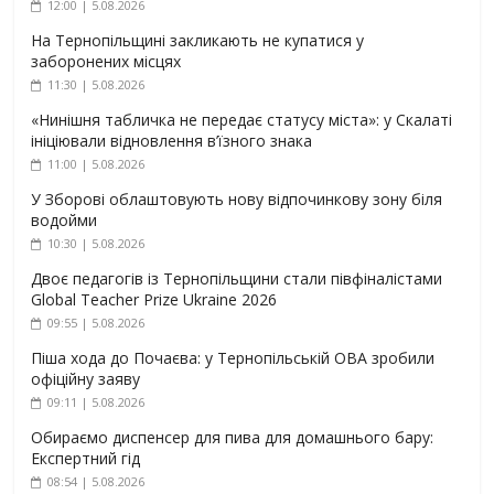
12:00 | 5.08.2026
На Тернопільщині закликають не купатися у
заборонених місцях
11:30 | 5.08.2026
«Нинішня табличка не передає статусу міста»: у Скалаті
ініціювали відновлення в’їзного знака
11:00 | 5.08.2026
У Зборові облаштовують нову відпочинкову зону біля
водойми
10:30 | 5.08.2026
Двоє педагогів із Тернопільщини стали півфіналістами
Global Teacher Prize Ukraine 2026
09:55 | 5.08.2026
Піша хода до Почаєва: у Тернопільській ОВА зробили
офіційну заяву
09:11 | 5.08.2026
Обираємо диспенсер для пива для домашнього бару:
Експертний гід
08:54 | 5.08.2026