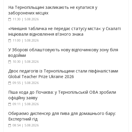
На Тернопільщині закликають не купатися у
заборонених місцях
11:30 | 5.08.2026
«Нинішня табличка не передає статусу міста»: у Скалаті
ініціювали відновлення в’їзного знака
11:00 | 5.08.2026
У Зборові облаштовують нову відпочинкову зону біля
водойми
10:30 | 5.08.2026
Двоє педагогів із Тернопільщини стали півфіналістами
Global Teacher Prize Ukraine 2026
09:55 | 5.08.2026
Піша хода до Почаєва: у Тернопільській ОВА зробили
офіційну заяву
09:11 | 5.08.2026
Обираємо диспенсер для пива для домашнього бару:
Експертний гід
08:54 | 5.08.2026