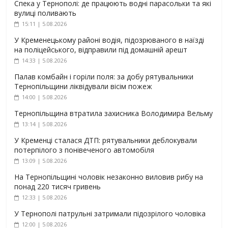
Спека у Тернополі: де працюють водні парасольки та які
вулиці поливають
15:11 | 5.08.2026
У Кременецькому районі водія, підозрюваного в наїзді
на поліцейського, відправили під домашній арешт
14:33 | 5.08.2026
Палав комбайн і горіли поля: за добу рятувальники
Тернопільщини ліквідували вісім пожеж
14:00 | 5.08.2026
Тернопільщина втратила захисника Володимира Вельму
13:14 | 5.08.2026
У Кременці сталася ДТП: рятувальники деблокували
потерпілого з понівеченого автомобіля
13:09 | 5.08.2026
На Тернопільщині чоловік незаконно виловив рибу на
понад 220 тисяч гривень
12:33 | 5.08.2026
У Тернополі патрульні затримали підозрілого чоловіка
12:00 | 5.08.2026