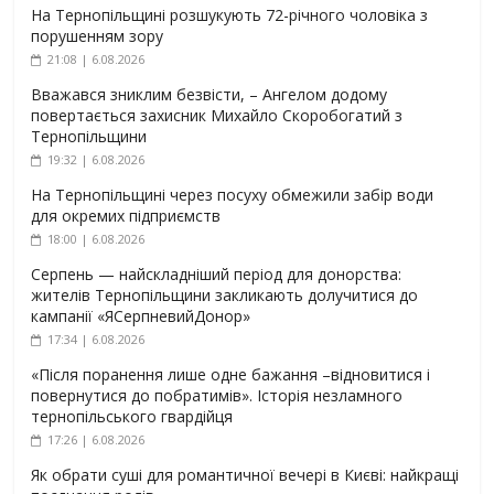
На Тернопільщині розшукують 72-річного чоловіка з
порушенням зору
21:08 | 6.08.2026
Вважався зниклим безвісти, – Ангелом додому
повертається захисник Михайло Скоробогатий з
Тернопільщини
19:32 | 6.08.2026
На Тернопільщині через посуху обмежили забір води
для окремих підприємств
18:00 | 6.08.2026
Серпень — найскладніший період для донорства:
жителів Тернопільщини закликають долучитися до
кампанії «ЯСерпневийДонор»
17:34 | 6.08.2026
«Після поранення лише одне бажання –відновитися і
повернутися до побратимів». Історія незламного
тернопільського гвардійця
17:26 | 6.08.2026
Як обрати суші для романтичної вечері в Києві: найкращі