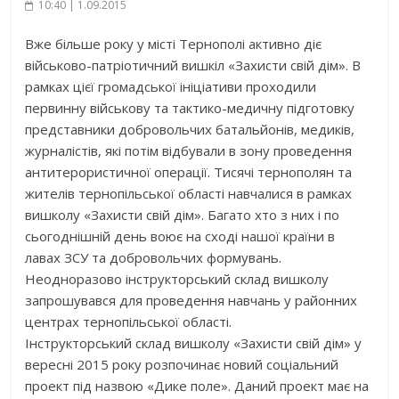
10:40 | 1.09.2015
Вже більше року у місті Тернополі активно діє
військово-патріотичний вишкіл «Захисти свій дім». В
рамках цієї громадської ініціативи проходили
первинну військову та тактико-медичну підготовку
представники добровольчих батальйонів, медиків,
журналістів, які потім відбували в зону проведення
антитерористичної операції. Тисячі тернополян та
жителів тернопільської області навчалися в рамках
вишколу «Захисти свій дім». Багато хто з них і по
сьогоднішній день воює на сході нашої країни в
лавах ЗСУ та добровольчих формувань.
Неодноразово інструкторський склад вишколу
запрошувався для проведення навчань у районних
центрах тернопільської області.
Інструкторський склад вишколу «Захисти свій дім» у
вересні 2015 року розпочинає новий соціальний
проект під назвою «Дике поле». Даний проект має на