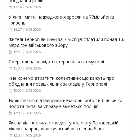
поєднання ролів
17:14 | 6.08.2026
У липні митні надходження зросли на 77мільйонів
гривень
16:27 | 6.08.2026
Жителі Тернопільщини за 7 місяців сплатили понад 1,6
млрд грн військового збору
15:31 | 6.08.2026
Смертельна знахідка в тернопільському полі
15:07 | 6.08.2026
«Не хочемо втратити колективи»: що кажуть про
об’єднання позашкільних закладів у Тернополі
13:00 | 6.08.2026
Екоінспекція підтвердила незаконні роботи біля річки
Золота Липа: за справу візьметься поліція
12:33 | 6.08.2026
Якісна діагностика стає доступнішою: у Лановецькій
лікарні запрацював сучасний рентген-кабінет
12:00 | 6.08.2026