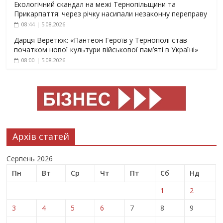
Екологічний скандал на межі Тернопільщини та
Прикарпаття: через річку насипали незаконну переправу
08:44 | 5.08.2026
Дарця Веретюк: «Пантеон Героїв у Тернополі став
початком нової культури військової пам’яті в Україні»
08:00 | 5.08.2026
Архів статей
Серпень 2026
Пн
Вт
Ср
Чт
Пт
Сб
Нд
1
2
3
4
5
6
7
8
9