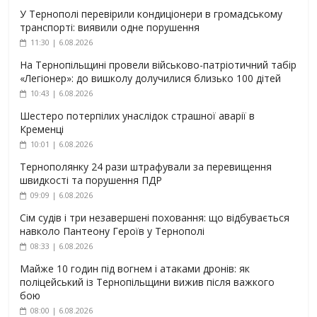
У Тернополі перевірили кондиціонери в громадському
транспорті: виявили одне порушення
11:30 | 6.08.2026
На Тернопільщині провели військово-патріотичний табір
«Легіонер»: до вишколу долучилися близько 100 дітей
10:43 | 6.08.2026
Шестеро потерпілих унаслідок страшної аварії в
Кременці
10:01 | 6.08.2026
Тернополянку 24 рази штрафували за перевищення
швидкості та порушення ПДР
09:09 | 6.08.2026
Сім судів і три незавершені поховання: що відбувається
навколо Пантеону Героїв у Тернополі
08:33 | 6.08.2026
Майже 10 годин під вогнем і атаками дронів: як
поліцейський із Тернопільщини вижив після важкого
бою
08:00 | 6.08.2026