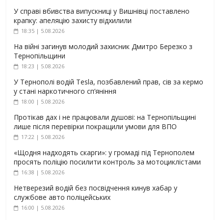
У справі вбивства випускниці у Вишнівці поставлено
крапку: апеляцію захисту відхилили
18:35 | 5.08.2026
На війні загинув молодий захисник Дмитро Березко з
Тернопільщини
18:23 | 5.08.2026
У Тернополі водій Tesla, позбавлений прав, сів за кермо
у стані наркотичного сп’яніння
18:00 | 5.08.2026
Протікав дах і не працювали душові: на Тернопільщині
лише після перевірки покращили умови для ВПО
17:22 | 5.08.2026
«Щодня надходять скарги»: у громаді під Тернополем
просять поліцію посилити контроль за мотоциклістами
16:38 | 5.08.2026
Нетверезий водій без посвідчення кинув хабар у
службове авто поліцейських
16:00 | 5.08.2026