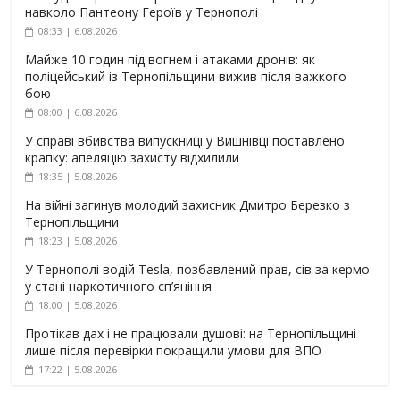
навколо Пантеону Героїв у Тернополі
08:33 | 6.08.2026
Майже 10 годин під вогнем і атаками дронів: як
поліцейський із Тернопільщини вижив після важкого
бою
08:00 | 6.08.2026
У справі вбивства випускниці у Вишнівці поставлено
крапку: апеляцію захисту відхилили
18:35 | 5.08.2026
На війні загинув молодий захисник Дмитро Березко з
Тернопільщини
18:23 | 5.08.2026
У Тернополі водій Tesla, позбавлений прав, сів за кермо
у стані наркотичного сп’яніння
18:00 | 5.08.2026
Протікав дах і не працювали душові: на Тернопільщині
лише після перевірки покращили умови для ВПО
17:22 | 5.08.2026