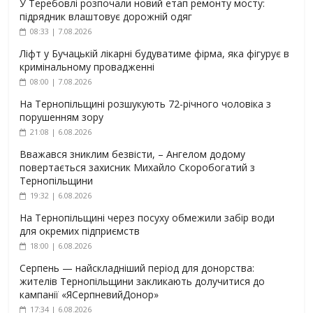
У Теребовлі розпочали новий етап ремонту мосту:
підрядник влаштовує дорожній одяг
08:33 | 7.08.2026
Ліфт у Бучацькій лікарні будуватиме фірма, яка фігурує в
кримінальному провадженні
08:00 | 7.08.2026
На Тернопільщині розшукують 72-річного чоловіка з
порушенням зору
21:08 | 6.08.2026
Вважався зниклим безвісти, – Ангелом додому
повертається захисник Михайло Скоробогатий з
Тернопільщини
19:32 | 6.08.2026
На Тернопільщині через посуху обмежили забір води
для окремих підприємств
18:00 | 6.08.2026
Серпень — найскладніший період для донорства:
жителів Тернопільщини закликають долучитися до
кампанії «ЯСерпневийДонор»
17:34 | 6.08.2026