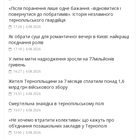
«Після поранення лише одне бажання –відновитися і
повернутися до побратимів». Історія незламного
тернопільського гвардійця
17:26 | 6.08.2026
Як обрати суші для романтичної вечері в Києві: найкращі
поєднання ролів
17:14 | 6.08.2026
У липні митні надходження зросли на 77мільйонів
гривень
16:27 | 6.08.2026
Жителі Тернопільщини за 7 місяців сплатили понад 1,6
млрд грн військового збору
15:31 | 6.08.2026
Смертельна знахідка в тернопільському полі
15:07 | 6.08.2026
«Не хочемо втратити колективи»: що кажуть про
об’єднання позашкільних закладів у Тернополі
13:00 | 6.08.2026