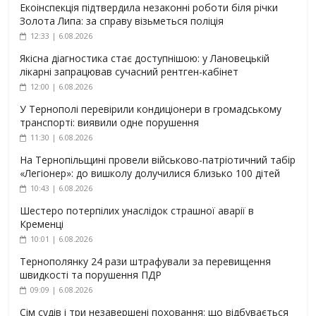
Екоінспекція підтвердила незаконні роботи біля річки
Золота Липа: за справу візьметься поліція
12:33 | 6.08.2026
Якісна діагностика стає доступнішою: у Лановецькій
лікарні запрацював сучасний рентген-кабінет
12:00 | 6.08.2026
У Тернополі перевірили кондиціонери в громадському
транспорті: виявили одне порушення
11:30 | 6.08.2026
На Тернопільщині провели військово-патріотичний табір
«Легіонер»: до вишколу долучилися близько 100 дітей
10:43 | 6.08.2026
Шестеро потерпілих унаслідок страшної аварії в
Кременці
10:01 | 6.08.2026
Тернополянку 24 рази штрафували за перевищення
швидкості та порушення ПДР
09:09 | 6.08.2026
Сім судів і три незавершені поховання: що відбувається