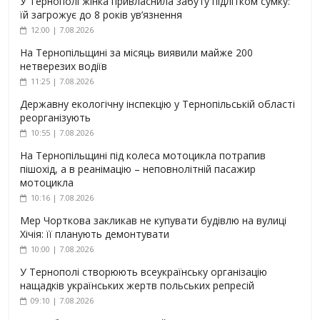
У Тернополі жінка привласнила забуту підлітком сумку:
їй загрожує до 8 років ув’язнення
12:00 | 7.08.2026
На Тернопільщині за місяць виявили майже 200
нетверезих водіїв
11:25 | 7.08.2026
Державну екологічну інспекцію у Тернопільській області
реорганізують
10:55 | 7.08.2026
На Тернопільщині під колеса мотоцикла потрапив
пішохід, а в реанімацію – неповнолітній пасажир
мотоцикла
10:16 | 7.08.2026
Мер Чорткова закликав не купувати будівлю на вулиці
Хічія: її планують демонтувати
10:00 | 7.08.2026
У Тернополі створюють всеукраїнську організацію
нащадків українських жертв польських репресій
09:10 | 7.08.2026