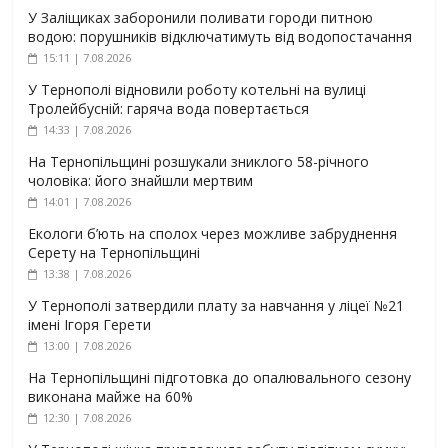
У Заліщиках заборонили поливати городи питною
водою: порушників відключатимуть від водопостачання
15:11 | 7.08.2026
У Тернополі відновили роботу котельні на вулиці
Тролейбусній: гаряча вода повертається
14:33 | 7.08.2026
На Тернопільщині розшукали зниклого 58-річного
чоловіка: його знайшли мертвим
14:01 | 7.08.2026
Екологи б’ють на сполох через можливе забруднення
Серету на Тернопільщині
13:38 | 7.08.2026
У Тернополі затвердили плату за навчання у ліцеї №21
імені Ігоря Герети
13:00 | 7.08.2026
На Тернопільщині підготовка до опалювального сезону
виконана майже на 60%
12:30 | 7.08.2026