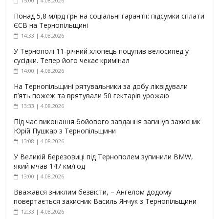
15:00 | 4.08.2026
Понад 5,8 млрд грн на соціальні гарантії: підсумки сплати
ЄСВ на Тернопільщині
14:33 | 4.08.2026
У Тернополі 11-річний хлопець поцупив велосипед у
сусідки. Тепер його чекає кримінал
14:00 | 4.08.2026
На Тернопільщині рятувальники за добу ліквідували
п’ять пожеж та врятували 50 гектарів урожаю
13:33 | 4.08.2026
Під час виконання бойового завдання загинув захисник
Юрій Пушкар з Тернопільщини
13:08 | 4.08.2026
У Великій Березовиці під Тернополем зупинили BMW,
який мчав 147 км/год
13:00 | 4.08.2026
Вважався зниклим безвісти, – Ангелом додому
повертається захисник Василь Янчук з Тернопільщини
12:33 | 4.08.2026