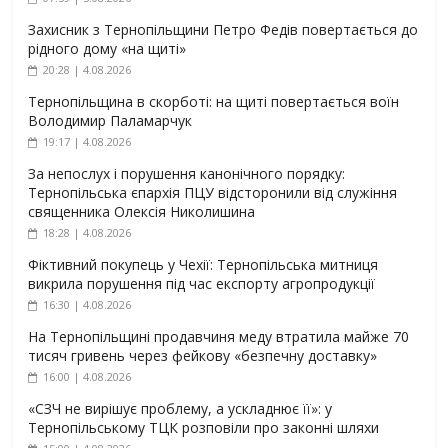
Захисник з Тернопільщини Петро Федів повертається до
рідного дому «на щиті»
20:28 | 4.08.2026
Тернопільщина в скорботі: на щиті повертається воїн
Володимир Паламарчук
19:17 | 4.08.2026
За непослух і порушення канонічного порядку:
Тернопільська єпархія ПЦУ відсторонили від служіння
священника Олексія Николишина
18:28 | 4.08.2026
Фіктивний покупець у Чехії: Тернопільська митниця
викрила порушення під час експорту агропродукції
16:30 | 4.08.2026
На Тернопільщині продавчиня меду втратила майже 70
тисяч гривень через фейкову «безпечну доставку»
16:00 | 4.08.2026
«СЗЧ не вирішує проблему, а ускладнює її»: у
Тернопільському ТЦК розповіли про законні шляхи