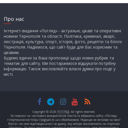
Про нас
Інтернет-видання «Погляд» - актуальні, цікаві та оперативні
новини Тернополя та області. Політика, кримінал, аварії,
люстрація, культура, спорт, історія, фото, рецепти та блоги
Тернополя. Надіємося, що сайт буде для Вас корисним та
цікавим.
Будемо вдячні за Ваші пропозиції щодо нових рубрик та
тематик для сайту. Ми постараємося відшукати потрібну
інформацію. Також висловлюйте власні думки про події у
місті.
Copyright © 2026
ПОГЛЯД
. All rights reserved.
За повного чи часткового використання текстів та зображень сайту «Погляд»
гіперпосилання https://poglyad.te.ua є обов’язковим. Редакція не впливає на зміст
блогів і не несе відповідальності за думку, яку автори висловлюють на сторінках
«Погляду». За зміст рекламної інформації відповідальність несе рекламодавець.