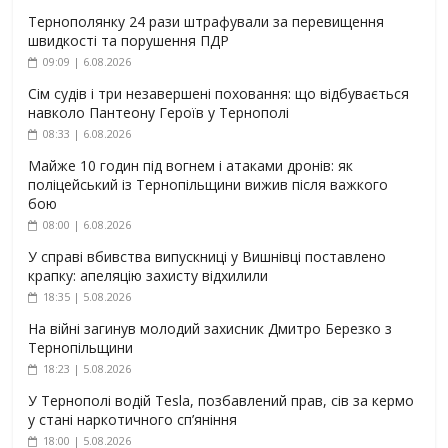
Тернополянку 24 рази штрафували за перевищення
швидкості та порушення ПДР
09:09 | 6.08.2026
Сім судів і три незавершені поховання: що відбувається
навколо Пантеону Героїв у Тернополі
08:33 | 6.08.2026
Майже 10 годин під вогнем і атаками дронів: як
поліцейський із Тернопільщини вижив після важкого
бою
08:00 | 6.08.2026
У справі вбивства випускниці у Вишнівці поставлено
крапку: апеляцію захисту відхилили
18:35 | 5.08.2026
На війні загинув молодий захисник Дмитро Березко з
Тернопільщини
18:23 | 5.08.2026
У Тернополі водій Tesla, позбавлений прав, сів за кермо
у стані наркотичного сп’яніння
18:00 | 5.08.2026