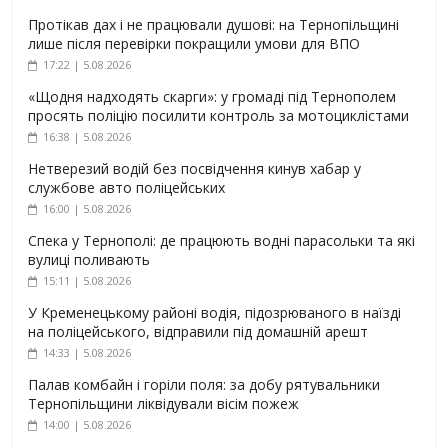
Протікав дах і не працювали душові: на Тернопільщині
лише після перевірки покращили умови для ВПО
17:22 | 5.08.2026
«Щодня надходять скарги»: у громаді під Тернополем
просять поліцію посилити контроль за мотоциклістами
16:38 | 5.08.2026
Нетверезий водій без посвідчення кинув хабар у
службове авто поліцейських
16:00 | 5.08.2026
Спека у Тернополі: де працюють водні парасольки та які
вулиці поливають
15:11 | 5.08.2026
У Кременецькому районі водія, підозрюваного в наїзді
на поліцейського, відправили під домашній арешт
14:33 | 5.08.2026
Палав комбайн і горіли поля: за добу рятувальники
Тернопільщини ліквідували вісім пожеж
14:00 | 5.08.2026