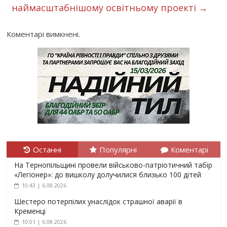
наймасштабнішому освітньому проекті
→
Коментарі вимкнені.
Останні
Популярні
Коментарі
На Тернопільщині провели військово-патріотичний табір
«Легіонер»: до вишколу долучилися близько 100 дітей
10:43 | 6.08.2026
Шестеро потерпілих унаслідок страшної аварії в
Кременці
10:01 | 6.08.2026