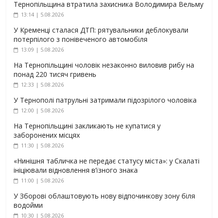
Тернопільщина втратила захисника Володимира Вельму
13:14 | 5.08.2026
У Кременці сталася ДТП: рятувальники деблокували
потерпілого з понівеченого автомобіля
13:09 | 5.08.2026
На Тернопільщині чоловік незаконно виловив рибу на
понад 220 тисяч гривень
12:33 | 5.08.2026
У Тернополі патрульні затримали підозрілого чоловіка
12:00 | 5.08.2026
На Тернопільщині закликають не купатися у
заборонених місцях
11:30 | 5.08.2026
«Нинішня табличка не передає статусу міста»: у Скалаті
ініціювали відновлення в’їзного знака
11:00 | 5.08.2026
У Зборові облаштовують нову відпочинкову зону біля
водойми
10:30 | 5.08.2026