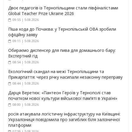
Двоє педагогів із Тернопільщини стали півфіналістами
Global Teacher Prize Ukraine 2026
09:55 | 5.08.2026
Піша хода до Почаєва: у Тернопільській ОВА зробили
офіційну заяву
09:11 | 5.08.2026
Обираємо диспенсер для пива для домашнього бару:
Експертний гід
08:54 | 5.08.2026
Екологічний скандал на межі Тернопільщини та
Прикарпаття: через річку насипали незаконну переправу
08:44 | 5.08.2026
Дарця Веретюк: «Пантеон Героїв у Тернополі став
початком нової культури військової пам’яті в Україні»
08:00 | 5.08.2026
росія атакувала логістичну інфраструктуру на Київщині:
Укрзалізниця повідомила про загиблих біля залізничної
платформи
07:59 | 5.08.2026