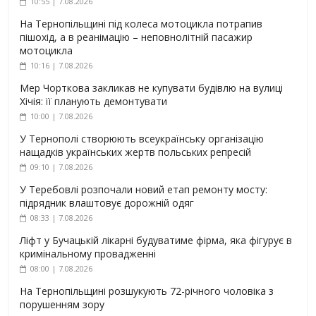
10:55 | 7.08.2026
На Тернопільщині під колеса мотоцикла потрапив
пішохід, а в реанімацію – неповнолітній пасажир
мотоцикла
10:16 | 7.08.2026
Мер Чорткова закликав не купувати будівлю на вулиці
Хічія: її планують демонтувати
10:00 | 7.08.2026
У Тернополі створюють всеукраїнську організацію
нащадків українських жертв польських репресій
09:10 | 7.08.2026
У Теребовлі розпочали новий етап ремонту мосту:
підрядник влаштовує дорожній одяг
08:33 | 7.08.2026
Ліфт у Бучацькій лікарні будуватиме фірма, яка фігурує в
кримінальному провадженні
08:00 | 7.08.2026
На Тернопільщині розшукують 72-річного чоловіка з
порушенням зору