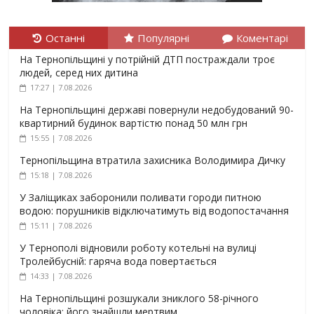
Останні
Популярні
Коментарі
На Тернопільщині у потрійній ДТП постраждали троє
людей, серед них дитина
17:27 | 7.08.2026
На Тернопільщині державі повернули недобудований 90-
квартирний будинок вартістю понад 50 млн грн
15:55 | 7.08.2026
Тернопільщина втратила захисника Володимира Дичку
15:18 | 7.08.2026
У Заліщиках заборонили поливати городи питною
водою: порушників відключатимуть від водопостачання
15:11 | 7.08.2026
У Тернополі відновили роботу котельні на вулиці
Тролейбусній: гаряча вода повертається
14:33 | 7.08.2026
На Тернопільщині розшукали зниклого 58-річного
чоловіка: його знайшли мертвим