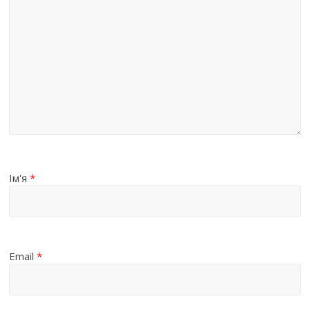
Ім'я
*
Email
*