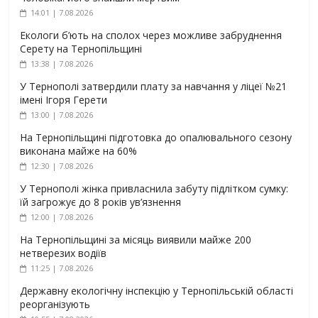
14:01 | 7.08.2026
Екологи б’ють на сполох через можливе забруднення
Серету на Тернопільщині
13:38 | 7.08.2026
У Тернополі затвердили плату за навчання у ліцеї №21
імені Ігоря Герети
13:00 | 7.08.2026
На Тернопільщині підготовка до опалювального сезону
виконана майже на 60%
12:30 | 7.08.2026
У Тернополі жінка привласнила забуту підлітком сумку:
їй загрожує до 8 років ув’язнення
12:00 | 7.08.2026
На Тернопільщині за місяць виявили майже 200
нетверезих водіїв
11:25 | 7.08.2026
Державну екологічну інспекцію у Тернопільській області
реорганізують