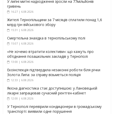
У липні митні надходження зросли на 77мільйонів
гривень
16:27 | 6.08.2026
Жителі Тернопільщини за 7 місяців сплатили понад 1,6
млрд грн військового збору
15:31 | 6.08.2026
Смертельна знахідка в тернопільському полі
15:07 | 6.08.2026
«Не хочемо втратити колективи»: що кажуть про
об’єднання позашкільних закладів у Тернополі
13:00 | 6.08.2026
Екоінспекція підтвердила незаконні роботи біля річки
Золота Липа: за справу візьметься поліція
12:33 | 6.08.2026
Якісна діагностика стає доступнішою: у Лановецькій
лікарні запрацював сучасний рентген-кабінет
12:00 | 6.08.2026
У Тернополі перевірили кондиціонери в громадському
транспорті: виявили одне порушення