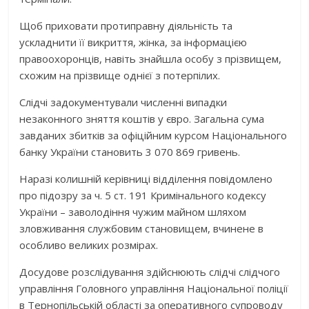
Щоб приховати протиправну діяльність та
ускладнити її викриття, жінка, за інформацією
правоохоронців, навіть знайшла особу з прізвищем,
схожим на прізвище однієї з потерпілих.
Слідчі задокументували численні випадки
незаконного зняття коштів у євро. Загальна сума
завданих збитків за офіційним курсом Національного
банку України становить 3 070 869 гривень.
Наразі колишній керівниці відділення повідомлено
про підозру за ч. 5 ст. 191 Кримінального кодексу
України – заволодіння чужим майном шляхом
зловживання службовим становищем, вчинене в
особливо великих розмірах.
Досудове розслідування здійснюють слідчі слідчого
управління Головного управління Національної поліції
в Тернопільській області за оперативного супроводу