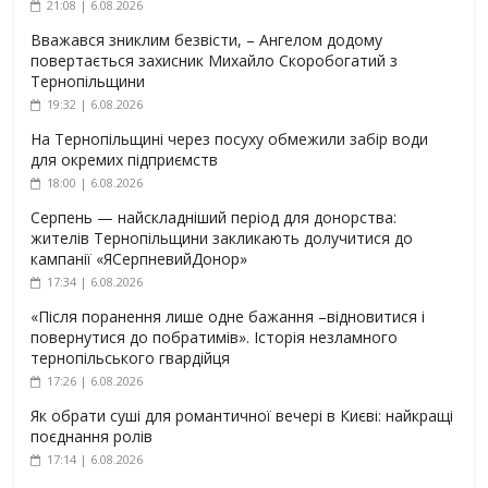
21:08 | 6.08.2026
Вважався зниклим безвісти, – Ангелом додому
повертається захисник Михайло Скоробогатий з
Тернопільщини
19:32 | 6.08.2026
На Тернопільщині через посуху обмежили забір води
для окремих підприємств
18:00 | 6.08.2026
Серпень — найскладніший період для донорства:
жителів Тернопільщини закликають долучитися до
кампанії «ЯСерпневийДонор»
17:34 | 6.08.2026
«Після поранення лише одне бажання –відновитися і
повернутися до побратимів». Історія незламного
тернопільського гвардійця
17:26 | 6.08.2026
Як обрати суші для романтичної вечері в Києві: найкращі
поєднання ролів
17:14 | 6.08.2026