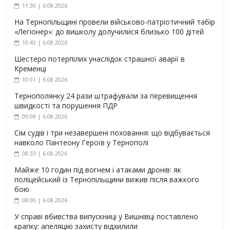
11:30 | 6.08.2026
На Тернопільщині провели військово-патріотичний табір
«Легіонер»: до вишколу долучилися близько 100 дітей
10:43 | 6.08.2026
Шестеро потерпілих унаслідок страшної аварії в
Кременці
10:01 | 6.08.2026
Тернополянку 24 рази штрафували за перевищення
швидкості та порушення ПДР
09:09 | 6.08.2026
Сім судів і три незавершені поховання: що відбувається
навколо Пантеону Героїв у Тернополі
08:33 | 6.08.2026
Майже 10 годин під вогнем і атаками дронів: як
поліцейський із Тернопільщини вижив після важкого
бою
08:00 | 6.08.2026
У справі вбивства випускниці у Вишнівці поставлено
крапку: апеляцію захисту відхилили