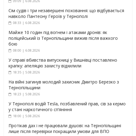
09:09 | 6.08.2026
Сім судів і три незавершені поховання: що відбувається
навколо Пантеону Героїв у Тернополі
08:33 | 6.08.2026
Майже 10 годин під вогнем і атаками дронів: як
поліцейський із Тернопільщини вижив після важкого
бою
08:00 | 6.08.2026
У справі вбивства випускниці у Вишнівці поставлено
крапку: апеляцію захисту відхилили
18:35 | 5.08.2026
На війні загинув молодий захисник Дмитро Березко з
Тернопільщини
18:23 | 5.08.2026
У Тернополі водій Tesla, позбавлений прав, сів за кермо
у стані наркотичного сп’яніння
18:00 | 5.08.2026
Протікав дах і не працювали душові: на Тернопільщині
лише після перевірки покращили умови для ВПО