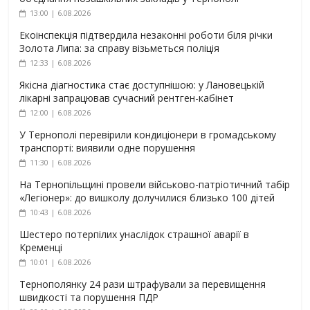
13:00 | 6.08.2026
Екоінспекція підтвердила незаконні роботи біля річки
Золота Липа: за справу візьметься поліція
12:33 | 6.08.2026
Якісна діагностика стає доступнішою: у Лановецькій
лікарні запрацював сучасний рентген-кабінет
12:00 | 6.08.2026
У Тернополі перевірили кондиціонери в громадському
транспорті: виявили одне порушення
11:30 | 6.08.2026
На Тернопільщині провели військово-патріотичний табір
«Легіонер»: до вишколу долучилися близько 100 дітей
10:43 | 6.08.2026
Шестеро потерпілих унаслідок страшної аварії в
Кременці
10:01 | 6.08.2026
Тернополянку 24 рази штрафували за перевищення
швидкості та порушення ПДР