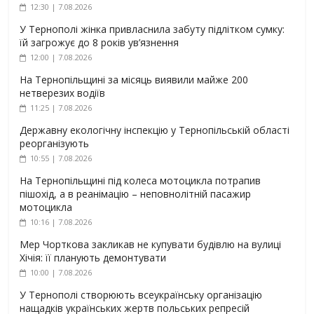
12:30 | 7.08.2026
У Тернополі жінка привласнила забуту підлітком сумку:
їй загрожує до 8 років ув’язнення
12:00 | 7.08.2026
На Тернопільщині за місяць виявили майже 200
нетверезих водіїв
11:25 | 7.08.2026
Державну екологічну інспекцію у Тернопільській області
реорганізують
10:55 | 7.08.2026
На Тернопільщині під колеса мотоцикла потрапив
пішохід, а в реанімацію – неповнолітній пасажир
мотоцикла
10:16 | 7.08.2026
Мер Чорткова закликав не купувати будівлю на вулиці
Хічія: її планують демонтувати
10:00 | 7.08.2026
У Тернополі створюють всеукраїнську організацію
нащадків українських жертв польських репресій