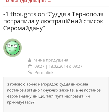
мільярди доларів
→
-1 thoughts on “
Суддя з Тернополя
потрапила у люстраційний список
Євромайдану
”
ганна придушана
09:27 | 18.02.2014 о 09:27
Permalink
з головою точно непорядок. суддя виносила
постанови зг1дно 1снуючих закон1в, а не постанов
евромайдану. ви що, так1 туп1 насправд1, чи
прикидуетесь?