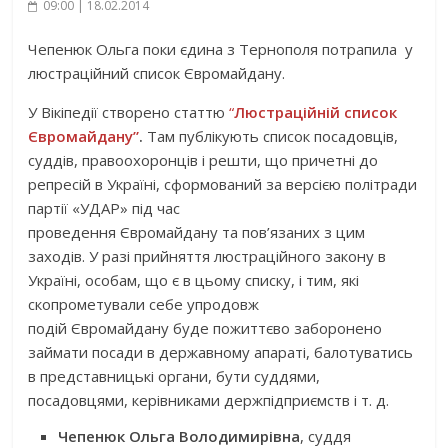
09:00 | 18.02.2014
Чепенюк Ольга поки єдина з Тернополя потрапила у
люстраційний список Євромайдану.
У Вікіпедії створено статтю
“
Люстраційній список
Євромайдану”
.
Там публікують
список посадовців,
суддів, правоохоронців і решти, що причетні до
репресій в Україні, сформований за версією політради
партії «УДАР» під час
проведення Євромайдану та пов’язаних з цим
заходів. У разі прийняття люстраційного закону в
Україні, особам, що є в цьому списку, і тим, які
скопрометували себе упродовж
подій Євромайдану буде пожиттєво заборонено
займати посади в державному апараті, балотуватись
в представницькі органи, бути суддями,
посадовцями, керівниками держпідприємств і т. д.
Чепенюк Ольга Володимирівна
, суддя