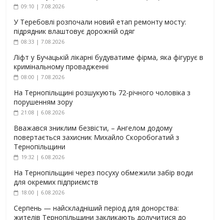
09:10 | 7.08.2026
У Теребовлі розпочали новий етап ремонту мосту:
підрядник влаштовує дорожній одяг
08:33 | 7.08.2026
Ліфт у Бучацькій лікарні будуватиме фірма, яка фігурує в
кримінальному провадженні
08:00 | 7.08.2026
На Тернопільщині розшукують 72-річного чоловіка з
порушенням зору
21:08 | 6.08.2026
Вважався зниклим безвісти, – Ангелом додому
повертається захисник Михайло Скоробогатий з
Тернопільщини
19:32 | 6.08.2026
На Тернопільщині через посуху обмежили забір води
для окремих підприємств
18:00 | 6.08.2026
Серпень — найскладніший період для донорства:
жителів Тернопільщини закликають долучитися до