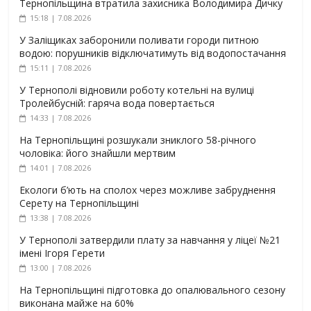
Тернопільщина втратила захисника Володимира Дичку
15:18 | 7.08.2026
У Заліщиках заборонили поливати городи питною
водою: порушників відключатимуть від водопостачання
15:11 | 7.08.2026
У Тернополі відновили роботу котельні на вулиці
Тролейбусній: гаряча вода повертається
14:33 | 7.08.2026
На Тернопільщині розшукали зниклого 58-річного
чоловіка: його знайшли мертвим
14:01 | 7.08.2026
Екологи б’ють на сполох через можливе забруднення
Серету на Тернопільщині
13:38 | 7.08.2026
У Тернополі затвердили плату за навчання у ліцеї №21
імені Ігоря Герети
13:00 | 7.08.2026
На Тернопільщині підготовка до опалювального сезону
виконана майже на 60%