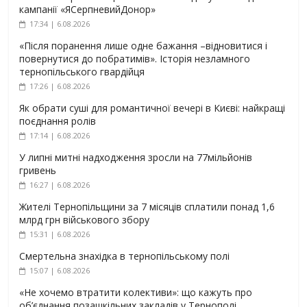
кампанії «ЯСерпневийДонор»
17:34 | 6.08.2026
«Після поранення лише одне бажання –відновитися і
повернутися до побратимів». Історія незламного
тернопільського гвардійця
17:26 | 6.08.2026
Як обрати суші для романтичної вечері в Києві: найкращі
поєднання ролів
17:14 | 6.08.2026
У липні митні надходження зросли на 77мільйонів
гривень
16:27 | 6.08.2026
Жителі Тернопільщини за 7 місяців сплатили понад 1,6
млрд грн військового збору
15:31 | 6.08.2026
Смертельна знахідка в тернопільському полі
15:07 | 6.08.2026
«Не хочемо втратити колективи»: що кажуть про
об’єднання позашкільних закладів у Тернополі