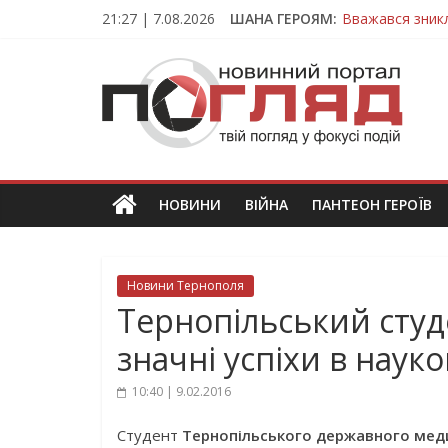
Skip
21:27 | 7.08.2026
ШАНА ГЕРОЯМ:
Вважався зник
to
На війні загин
content
ПОГЛЯД
Тернопільщина
Захисник з Тер
Тернопільщина
Новини
Тернополя.
Тернопільські
новини
НОВИНИ
ВІЙНА
ПАНТЕОН ГЕРОЇВ
та
події
Новини Тернополя
Тернопільський студ
значні успіхи в науко
10:40 | 9.02.2016
Студент
Тернопільського державного меди