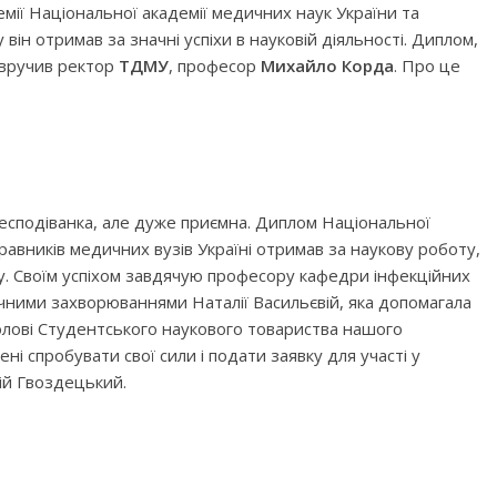
ії Національної академії медичних наук України та
у він отримав за значні успіхи в науковій діяльності. Диплом,
 вручив ректор
ТДМУ
, професор
Михайло Корда
. Про це
несподіванка, але дуже приємна. Диплом Національної
правників медичних вузів Україні отримав за наукову роботу,
ку. Своїм успіхом завдячую професору кафедри інфекційних
ичними захворюваннями Наталії Васильєвій, яка допомагала
голові Студентського наукового товариства нашого
ні спробувати свої сили і подати заявку для участі у
рій Гвоздецький.