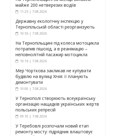
майже 200 нетверезих водіїв
11:25 | 7.08.2026
Державну екологічну інспекцію у
Тернопільській області реорганізують
10:55 | 7.08.2026
На Тернопільщині під колеса мотоцикла
потрапив пішохід, а в реанімацію –
неповнолітній пасажир мотоцикла
10:16 | 7.08.2026
Мер Чорткова закликав не купувати
будівлю на вулиці Хічія: її планують
демонтувати
10:00 | 7.08.2026
У Тернополі створюють всеукраїнську
організацію нащадків українських жертв
польських репресій
09:10 | 7.08.2026
У Теребовлі розпочали новий етап
ремонту мосту: підрядник влаштовує