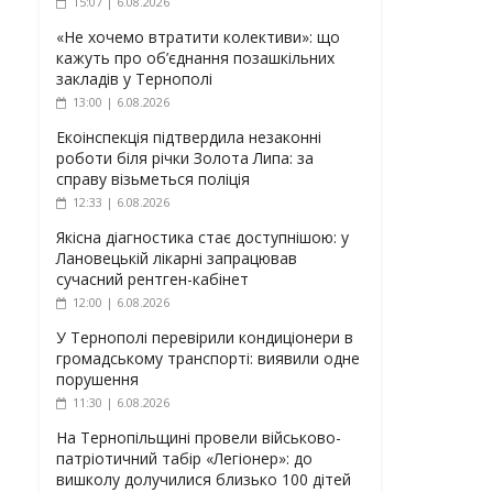
15:07 | 6.08.2026
«Не хочемо втратити колективи»: що
кажуть про об’єднання позашкільних
закладів у Тернополі
13:00 | 6.08.2026
Екоінспекція підтвердила незаконні
роботи біля річки Золота Липа: за
справу візьметься поліція
12:33 | 6.08.2026
Якісна діагностика стає доступнішою: у
Лановецькій лікарні запрацював
сучасний рентген-кабінет
12:00 | 6.08.2026
У Тернополі перевірили кондиціонери в
громадському транспорті: виявили одне
порушення
11:30 | 6.08.2026
На Тернопільщині провели військово-
патріотичний табір «Легіонер»: до
вишколу долучилися близько 100 дітей