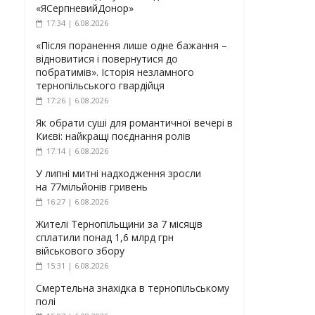
«ЯСерпневийДонор»
17:34 | 6.08.2026
«Після поранення лише одне бажання –
відновитися і повернутися до
побратимів». Історія незламного
тернопільського гвардійця
17:26 | 6.08.2026
Як обрати суші для романтичної вечері в
Києві: найкращі поєднання ролів
17:14 | 6.08.2026
У липні митні надходження зросли
на 77мільйонів гривень
16:27 | 6.08.2026
Жителі Тернопільщини за 7 місяців
сплатили понад 1,6 млрд грн
військового збору
15:31 | 6.08.2026
Смертельна знахідка в тернопільському
полі