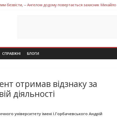
лим безвісти, – Ангелом додому повертається захисник Михайло
ув молодий захисник Дмитро Березко з Тернопільщини
 втратила захисника Володимира Вельму
нопільщини Петро Федів повертається до рідного дому «на щиті»
 втратила захисника Володимира Дичку
СПРАВЖНІ
БЛОГИ
ент отримав відзнаку за
вій діяльності
чного університету імені І.Горбачевського
Андрій