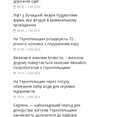
дорожній одяг
08:33 | 7.08.2026
Ліфт у Бучацькій лікарні будуватиме
фірма, яка фігурує в кримінальному
провадженні
08:00 | 7.08.2026
На Тернопільщині розшукують 72-
річного чоловіка з порушенням зору
21:08 | 6.08.2026
Вважався зниклим безвісти, – Ангелом
додому повертається захисник Михайло
Скоробогатий з Тернопільщини
19:32 | 6.08.2026
На Тернопільщині через посуху
обмежили забір води для окремих
підприємств
18:00 | 6.08.2026
Серпень — найскладніший період для
донорства: жителів Тернопільщини
закликають долучитися до кампанії