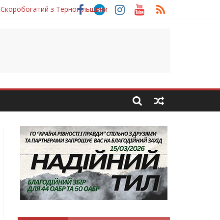
 Скоробогатий з Тернопільщини