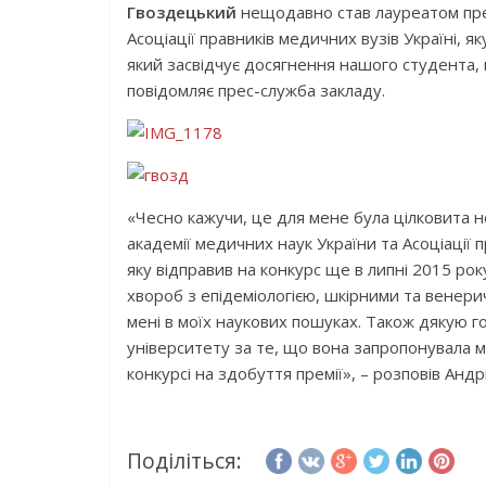
Гвоздецький
нещодавно став лауреатом прем
Асоціації правників медичних вузів Україні, як
який засвідчує досягнення нашого студента,
повідомляє прес-служба закладу.
«Чесно кажучи, це для мене була цілковита 
академії медичних наук України та Асоціації 
яку відправив на конкурс ще в липні 2015 ро
хвороб з епідеміологією, шкірними та венер
мені в моїх наукових пошуках. Також дякую 
університету за те, що вона запропонувала ме
конкурсі на здобуття премії», – розповів Анд
Поділіться: