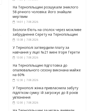
На Тернопільщині розшукали зниклого
58-річного чоловіка: його знайшли
мертвим
14:01 | 7.08.2026
Екологи б’ють на сполох через можливе
забруднення Серету на Тернопільщині
13:38 | 7.08.2026
У Тернополі затвердили плату за
навчання у ліцеї №21 імені Ігоря Герети
13:00 | 7.08.2026
На Тернопільщині підготовка до
опалювального сезону виконана майже
на 60%
12:30 | 7.08.2026
У Тернополі жінка привласнила забуту
підлітком сумку: їй загрожує до 8 років
ув’язнення
12:00 | 7.08.2026
На Тернопільщині за місяць виявили