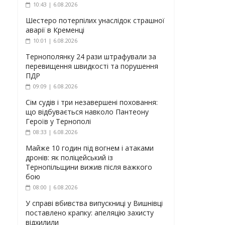
10:43 | 6.08.2026
Шестеро потерпілих унаслідок страшної
аварії в Кременці
10:01 | 6.08.2026
Тернополянку 24 рази штрафували за
перевищення швидкості та порушення
ПДР
09:09 | 6.08.2026
Сім судів і три незавершені поховання:
що відбувається навколо Пантеону
Героїв у Тернополі
08:33 | 6.08.2026
Майже 10 годин під вогнем і атаками
дронів: як поліцейський із
Тернопільщини вижив після важкого
бою
08:00 | 6.08.2026
У справі вбивства випускниці у Вишнівці
поставлено крапку: апеляцію захисту
відхилили