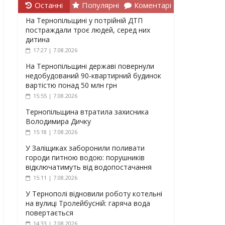
Останні
Популярні
Коментарі
На Тернопільщині у потрійній ДТП
постраждали троє людей, серед них
дитина
17:27 | 7.08.2026
На Тернопільщині державі повернули
недобудований 90-квартирний будинок
вартістю понад 50 млн грн
15:55 | 7.08.2026
Тернопільщина втратила захисника
Володимира Дичку
15:18 | 7.08.2026
У Заліщиках заборонили поливати
городи питною водою: порушників
відключатимуть від водопостачання
15:11 | 7.08.2026
У Тернополі відновили роботу котельні
на вулиці Тролейбусній: гаряча вода
повертається
14:33 | 7.08.2026