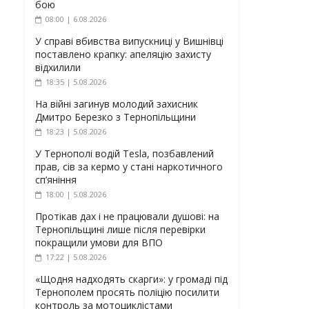
бою
08:00 | 6.08.2026
У справі вбивства випускниці у Вишнівці
поставлено крапку: апеляцію захисту
відхилили
18:35 | 5.08.2026
На війні загинув молодий захисник
Дмитро Березко з Тернопільщини
18:23 | 5.08.2026
У Тернополі водій Tesla, позбавлений
прав, сів за кермо у стані наркотичного
сп’яніння
18:00 | 5.08.2026
Протікав дах і не працювали душові: на
Тернопільщині лише після перевірки
покращили умови для ВПО
17:22 | 5.08.2026
«Щодня надходять скарги»: у громаді під
Тернополем просять поліцію посилити
контроль за мотоциклістами