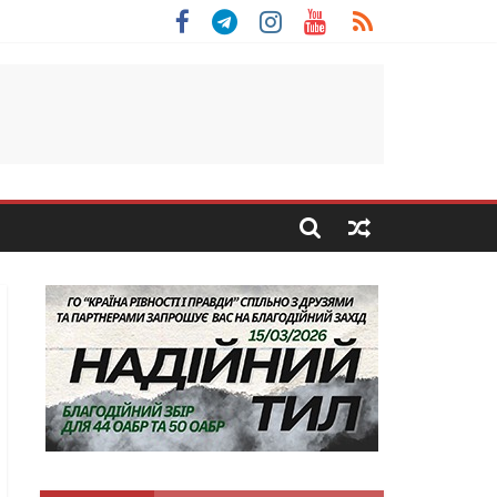
 Скоробогатий з Тернопільщини