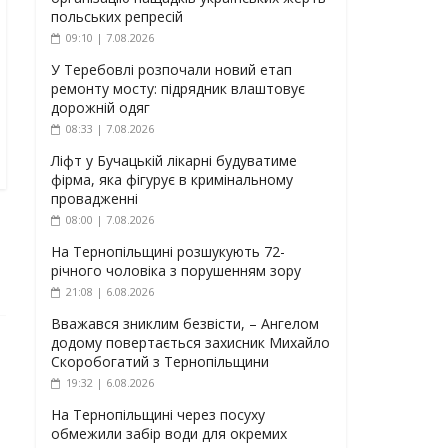
польських репресій
09:10 | 7.08.2026
У Теребовлі розпочали новий етап
ремонту мосту: підрядник влаштовує
дорожній одяг
08:33 | 7.08.2026
Ліфт у Бучацькій лікарні будуватиме
фірма, яка фігурує в кримінальному
провадженні
08:00 | 7.08.2026
На Тернопільщині розшукують 72-
річного чоловіка з порушенням зору
21:08 | 6.08.2026
Вважався зниклим безвісти, – Ангелом
додому повертається захисник Михайло
Скоробогатий з Тернопільщини
19:32 | 6.08.2026
На Тернопільщині через посуху
обмежили забір води для окремих