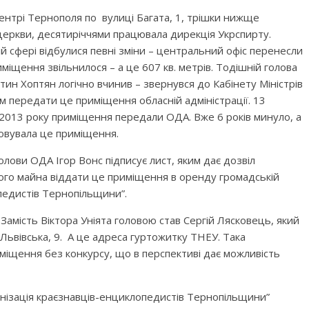
ентрі Тернополя по вулиці Багата, 1, трішки нижще
церкви, десятиріччями працювала дирекція Укрспирту.
ій сфері відбулися певні зміни – центральний офіс перенесли
риміщення звільнилося – а це 607 кв. метрів. Тодішній голова
ин Хоптян логічно вчинив – звернувся до Кабінету Міністрів
м передати це приміщення обласній адміністрації. 13
2013 року приміщення передали ОДА. Вже 6 років минуло, а
товувала це приміщення.
голови ОДА Ігор Вонс підписує лист, яким дає дозвіл
го майна віддати це приміщення в оренду громадській
опедистів Тернопільщини”.
 Замість Віктора Уніята головою став Сергій Лясковець, який
Львівська, 9. А це адреса гуртожитку ТНЕУ. Така
міщення без конкурсу, що в перспективі дає можливість
ганізація краєзнавців-енциклопедистів Тернопільщини”