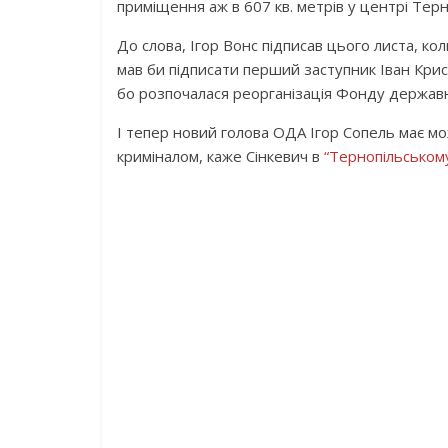
приміщення аж в 607 кв. метрів у центрі Тер
До слова, Ігор Вонс підписав цього листа, ко
мав би підписати перший заступник Іван Криса
бо розпочалася реорганізація Фонду держав
І тепер новий голова ОДА Ігор Сопель має м
криміналом, каже Сінкевич в
“Тернопільському