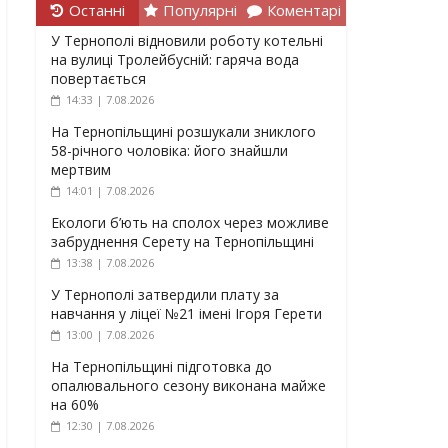
Останні
Популярні
Коментарі
У Тернополі відновили роботу котельні
на вулиці Тролейбусній: гаряча вода
повертається
14:33 | 7.08.2026
На Тернопільщині розшукали зниклого
58-річного чоловіка: його знайшли
мертвим
14:01 | 7.08.2026
Екологи б’ють на сполох через можливе
забруднення Серету на Тернопільщині
13:38 | 7.08.2026
У Тернополі затвердили плату за
навчання у ліцеї №21 імені Ігоря Герети
13:00 | 7.08.2026
На Тернопільщині підготовка до
опалювального сезону виконана майже
на 60%
12:30 | 7.08.2026