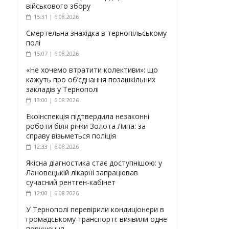
військового збору
15:31 | 6.08.2026
Смертельна знахідка в тернопільському
полі
15:07 | 6.08.2026
«Не хочемо втратити колективи»: що
кажуть про об’єднання позашкільних
закладів у Тернополі
13:00 | 6.08.2026
Екоінспекція підтвердила незаконні
роботи біля річки Золота Липа: за
справу візьметься поліція
12:33 | 6.08.2026
Якісна діагностика стає доступнішою: у
Лановецькій лікарні запрацював
сучасний рентген-кабінет
12:00 | 6.08.2026
У Тернополі перевірили кондиціонери в
громадському транспорті: виявили одне
порушення