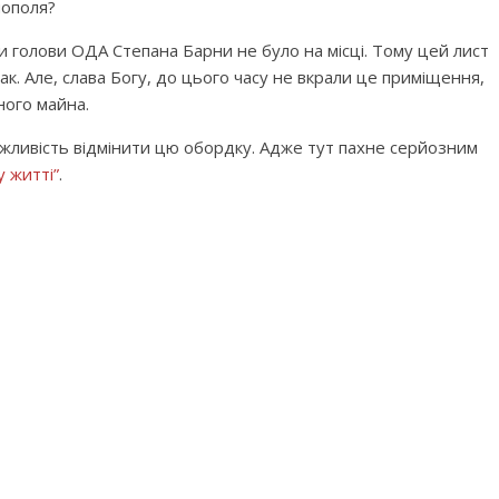
нополя?
ли голови ОДА Степана Барни не було на місці. Тому цей лист
к. Але, слава Богу, до цього часу не вкрали це приміщення,
ного майна.
ожливість відмінити цю обордку. Адже тут пахне серйозним
 житті”
.