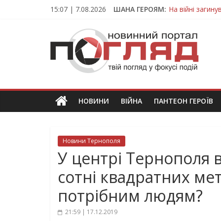
Skip
15:07 | 7.08.2026
ШАНА ГЕРОЯМ:
На війні загин
to
Тернопільщина
content
ПОГЛЯД
Захисник з Тер
Тернопільщина 
Вважався зник
Новини
Тернополя.
Тернопільські
новини
НОВИНИ
ВІЙНА
ПАНТЕОН ГЕРОЇВ
та
події
Новини Тернополя
У центрі Тернополя 
сотні квадратних мет
потрібним людям?
21:59 | 17.12.2019