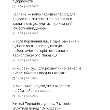
підприємств
18:00 | 6.08.2026
Серпень — найскладніший період для
донорства: жителів Тернопільщини
закликають долучитися до кампанії
«ЯСерпневийДонор»
17:34 | 6.08.2026
«Після поранення лише одне бажання –
відновитися і повернутися до
побратимів». Історія незламного
тернопільського гвардійця
17:26 | 6.08.2026
Як обрати суші для романтичної вечері в
Києві: найкращі поєднання ролів
17:14 | 6.08.2026
У липні митні надходження зросли
на 77мільйонів гривень
16:27 | 6.08.2026
Жителі Тернопільщини за 7 місяців
сплатили понад 1,6 млрд грн