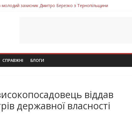
ув молодий захисник Дмитро Березко з Тернопільщини
 втратила захисника Володимира Вельму
нопільщини Петро Федів повертається до рідного дому «на щиті»
в скорботі: на щиті повертається воїн Володимир Паламарчук
лим безвісти, – Ангелом додому повертається захисник Михайло
СПРАВЖНІ
БЛОГИ
високопосадовець віддав
рів державної власності