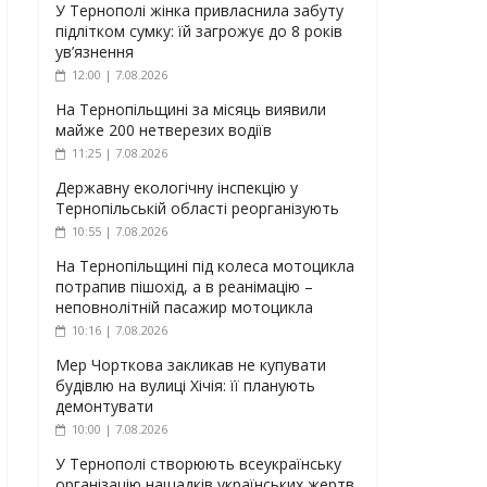
У Тернополі жінка привласнила забуту
підлітком сумку: їй загрожує до 8 років
ув’язнення
12:00 | 7.08.2026
На Тернопільщині за місяць виявили
майже 200 нетверезих водіїв
11:25 | 7.08.2026
Державну екологічну інспекцію у
Тернопільській області реорганізують
10:55 | 7.08.2026
На Тернопільщині під колеса мотоцикла
потрапив пішохід, а в реанімацію –
неповнолітній пасажир мотоцикла
10:16 | 7.08.2026
Мер Чорткова закликав не купувати
будівлю на вулиці Хічія: її планують
демонтувати
10:00 | 7.08.2026
У Тернополі створюють всеукраїнську
організацію нащадків українських жертв