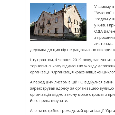
У самому ц
“Зеленої” 
Згодом у ц
у Київ. І п
ОДА Валент
з прохання
листопада 
держава до цих пір не раціонально викорис
І тут раптом, 4 червня 2019 року, заступник 
тернопільському відділенню Фонду державно
організації “Організація краєзнавців-енцикл
А перед цим листом в цій ГО відбулися зміни.
зареєстрував адресу за організацією вулицю 
організація згідно закону може отримати при
його приватизувати.
Але чи потрібно громадській організації “Ор