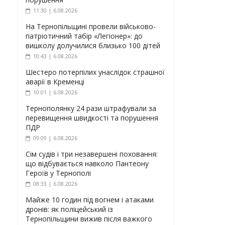
11:30 | 6.08.2026
На Тернопільщині провели військово-
патріотичний табір «Легіонер»: до
вишколу долучилися близько 100 дітей
10:43 | 6.08.2026
Шестеро потерпілих унаслідок страшної
аварії в Кременці
10:01 | 6.08.2026
Тернополянку 24 рази штрафували за
перевищення швидкості та порушення
ПДР
09:09 | 6.08.2026
Сім судів і три незавершені поховання:
що відбувається навколо Пантеону
Героїв у Тернополі
08:33 | 6.08.2026
Майже 10 годин під вогнем і атаками
дронів: як поліцейський із
Тернопільщини вижив після важкого