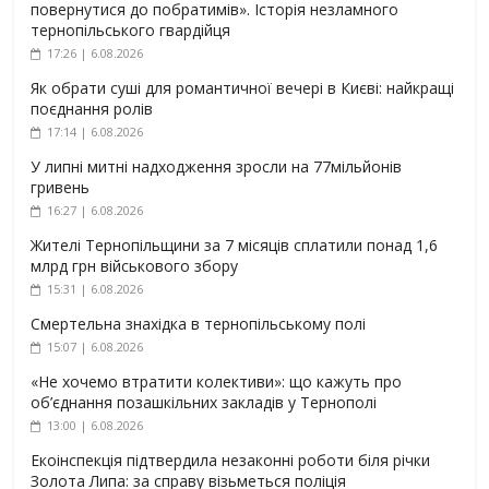
повернутися до побратимів». Історія незламного
тернопільського гвардійця
17:26 | 6.08.2026
Як обрати суші для романтичної вечері в Києві: найкращі
поєднання ролів
17:14 | 6.08.2026
У липні митні надходження зросли на 77мільйонів
гривень
16:27 | 6.08.2026
Жителі Тернопільщини за 7 місяців сплатили понад 1,6
млрд грн військового збору
15:31 | 6.08.2026
Смертельна знахідка в тернопільському полі
15:07 | 6.08.2026
«Не хочемо втратити колективи»: що кажуть про
об’єднання позашкільних закладів у Тернополі
13:00 | 6.08.2026
Екоінспекція підтвердила незаконні роботи біля річки
Золота Липа: за справу візьметься поліція