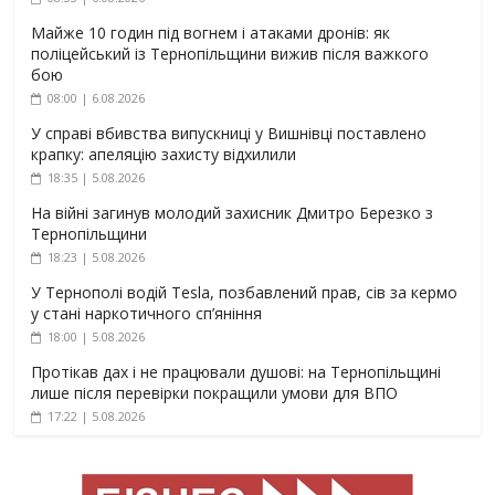
Майже 10 годин під вогнем і атаками дронів: як
поліцейський із Тернопільщини вижив після важкого
бою
08:00 | 6.08.2026
У справі вбивства випускниці у Вишнівці поставлено
крапку: апеляцію захисту відхилили
18:35 | 5.08.2026
На війні загинув молодий захисник Дмитро Березко з
Тернопільщини
18:23 | 5.08.2026
У Тернополі водій Tesla, позбавлений прав, сів за кермо
у стані наркотичного сп’яніння
18:00 | 5.08.2026
Протікав дах і не працювали душові: на Тернопільщині
лише після перевірки покращили умови для ВПО
17:22 | 5.08.2026