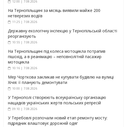
12:00 | 7.08.2026
На Тернопільщині за місяць виявили майже 200
нетверезих водіїв
11:25 | 7.08.2026
Державну екологічну інспекцію у Тернопільській області
реорганізують
10:55 | 7.08.2026
На Тернопільщині під колеса мотоцикла потрапив
пішохід, а в реанімацію – неповнолітній пасажир
мотоцикла
10:16 | 7.08.2026
Мер Чорткова закликав не купувати будівлю на вулиці
Хічія: її планують демонтувати
10:00 | 7.08.2026
У Тернополі створюють всеукраїнську організацію
нащадків українських жертв польських репресій
09:10 | 7.08.2026
У Теребовлі розпочали новий етап ремонту мосту:
підрядник влаштовує дорожній одяг