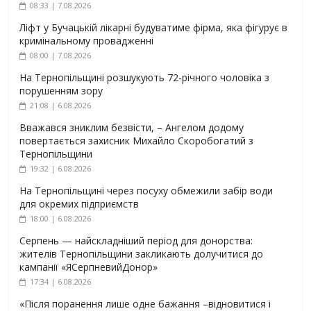
08:33 | 7.08.2026
Ліфт у Бучацькій лікарні будуватиме фірма, яка фігурує в
кримінальному провадженні
08:00 | 7.08.2026
На Тернопільщині розшукують 72-річного чоловіка з
порушенням зору
21:08 | 6.08.2026
Вважався зниклим безвісти, – Ангелом додому
повертається захисник Михайло Скоробогатий з
Тернопільщини
19:32 | 6.08.2026
На Тернопільщині через посуху обмежили забір води
для окремих підприємств
18:00 | 6.08.2026
Серпень — найскладніший період для донорства:
жителів Тернопільщини закликають долучитися до
кампанії «ЯСерпневийДонор»
17:34 | 6.08.2026
«Після поранення лише одне бажання –відновитися і