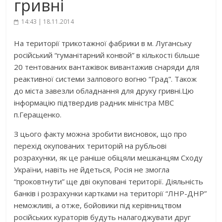
гривні
14:43 | 18.11.2014
На території трикотажної фабрики в м. Луганську
російський “гуманітарний конвой” в кількості більше
20 тентованих вантажівок вивантажив снаряди для
реактивної системи залпового вогню “Град”. Також
до міста завезли обладнання для друку гривні.Цю
інформацію підтвердив радник міністра МВС
п.Геращенко.
З цього факту можна зробити висновок, що про
перехід окупованих територій на рубльові
розрахунки, як це раніше обіцяли мешканцям Сходу
України, навіть не йдеться, Росія не змогла
“проковтнути” ще дві окуповані території. Діяльність
банків і розрахунки картками на території “ЛНР-ДНР”
неможливі, а отже, бойовики під керівництвом
російських кураторів будуть налагоджувати друг