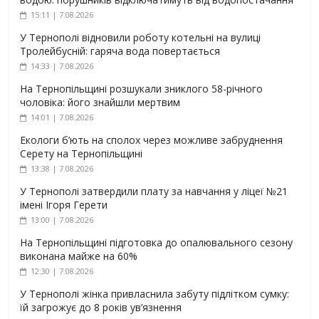
15:11 | 7.08.2026
У Тернополі відновили роботу котельні на вулиці
Тролейбусній: гаряча вода повертається
14:33 | 7.08.2026
На Тернопільщині розшукали зниклого 58-річного
чоловіка: його знайшли мертвим
14:01 | 7.08.2026
Екологи б’ють на сполох через можливе забруднення
Серету на Тернопільщині
13:38 | 7.08.2026
У Тернополі затвердили плату за навчання у ліцеї №21
імені Ігоря Герети
13:00 | 7.08.2026
На Тернопільщині підготовка до опалювального сезону
виконана майже на 60%
12:30 | 7.08.2026
У Тернополі жінка привласнила забуту підлітком сумку:
їй загрожує до 8 років ув’язнення