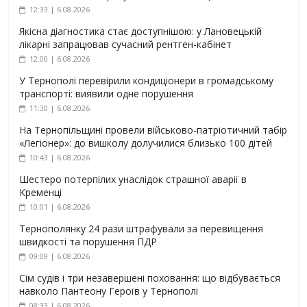
12:33 | 6.08.2026
Якісна діагностика стає доступнішою: у Лановецькій
лікарні запрацював сучасний рентген-кабінет
12:00 | 6.08.2026
У Тернополі перевірили кондиціонери в громадському
транспорті: виявили одне порушення
11:30 | 6.08.2026
На Тернопільщині провели військово-патріотичний табір
«Легіонер»: до вишколу долучилися близько 100 дітей
10:43 | 6.08.2026
Шестеро потерпілих унаслідок страшної аварії в
Кременці
10:01 | 6.08.2026
Тернополянку 24 рази штрафували за перевищення
швидкості та порушення ПДР
09:09 | 6.08.2026
Сім судів і три незавершені поховання: що відбувається
навколо Пантеону Героїв у Тернополі
08:33 | 6.08.2026