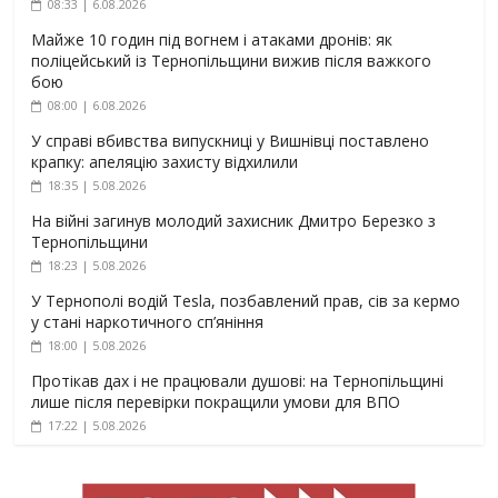
08:33 | 6.08.2026
Майже 10 годин під вогнем і атаками дронів: як
поліцейський із Тернопільщини вижив після важкого
бою
08:00 | 6.08.2026
У справі вбивства випускниці у Вишнівці поставлено
крапку: апеляцію захисту відхилили
18:35 | 5.08.2026
На війні загинув молодий захисник Дмитро Березко з
Тернопільщини
18:23 | 5.08.2026
У Тернополі водій Tesla, позбавлений прав, сів за кермо
у стані наркотичного сп’яніння
18:00 | 5.08.2026
Протікав дах і не працювали душові: на Тернопільщині
лише після перевірки покращили умови для ВПО
17:22 | 5.08.2026