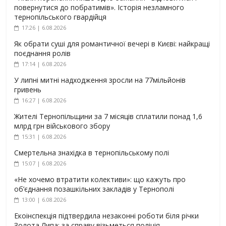
повернутися до побратимів». Історія незламного
тернопільського гвардійця
17:26 | 6.08.2026
Як обрати суші для романтичної вечері в Києві: найкращі
поєднання ролів
17:14 | 6.08.2026
У липні митні надходження зросли на 77мільйонів
гривень
16:27 | 6.08.2026
Жителі Тернопільщини за 7 місяців сплатили понад 1,6
млрд грн військового збору
15:31 | 6.08.2026
Смертельна знахідка в тернопільському полі
15:07 | 6.08.2026
«Не хочемо втратити колективи»: що кажуть про
об’єднання позашкільних закладів у Тернополі
13:00 | 6.08.2026
Екоінспекція підтвердила незаконні роботи біля річки
Золота Липа: за справу візьметься поліція