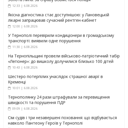
12:33 | 6.08.2026
Якісна діагностика стає доступнішою: у Лановецькій
лікарні запрацював сучасний рентген-кабінет
12:00 | 6.08.2026
У Тернополі перевірили кондиціонери в громадському
транспорті: виявили одне порушення
11:30 | 6.08.2026
На Тернопільщині провели військово-патріотичний табір
«Легіонер»: до вишколу долучилися близько 100 дітей
10:43 | 6.08.2026
Шестеро потерпілих унаслідок страшної аварії в
Кременці
10:01 | 6.08.2026
Тернополянку 24 рази штрафували за перевищення
швидкості та порушення ПДР
09:09 | 6.08.2026
Сім судів і три незавершені поховання: що відбувається
навколо Пантеону Героїв у Тернополі