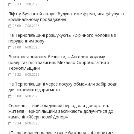
08:33 | 7.08.2026
Ліфт у Бучацькій лікарні будуватиме фірма, яка фігурує в
кримінальному провадженні
08:00 | 7.08.2026
На Тернопільщині розшукують 72-річного чоловіка з
порушенням зору
21:08 | 6.08.2026
Вважався зниклим безвісти, – Ангелом додому
повертається захисник Михайло Скоробогатий з
Тернопільщини
19:32 | 6.08.2026
На Тернопільщині через посуху обмежили забір води
для окремих підприємств
18:00 | 6.08.2026
Серпень — найскладніший період для донорства:
жителів Тернопільщини закликають долучитися до
кампанії «ЯСерпневийДонор»
17:34 | 6.08.2026
«Після поранення лише одне бажання –відновитися і