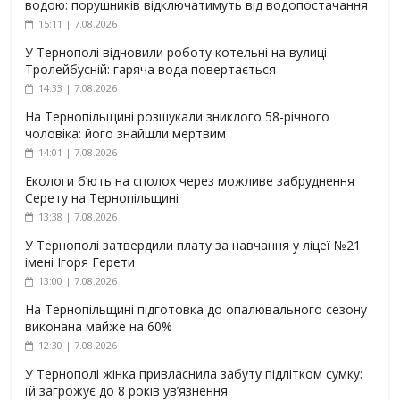
водою: порушників відключатимуть від водопостачання
15:11 | 7.08.2026
У Тернополі відновили роботу котельні на вулиці
Тролейбусній: гаряча вода повертається
14:33 | 7.08.2026
На Тернопільщині розшукали зниклого 58-річного
чоловіка: його знайшли мертвим
14:01 | 7.08.2026
Екологи б’ють на сполох через можливе забруднення
Серету на Тернопільщині
13:38 | 7.08.2026
У Тернополі затвердили плату за навчання у ліцеї №21
імені Ігоря Герети
13:00 | 7.08.2026
На Тернопільщині підготовка до опалювального сезону
виконана майже на 60%
12:30 | 7.08.2026
У Тернополі жінка привласнила забуту підлітком сумку:
їй загрожує до 8 років ув’язнення