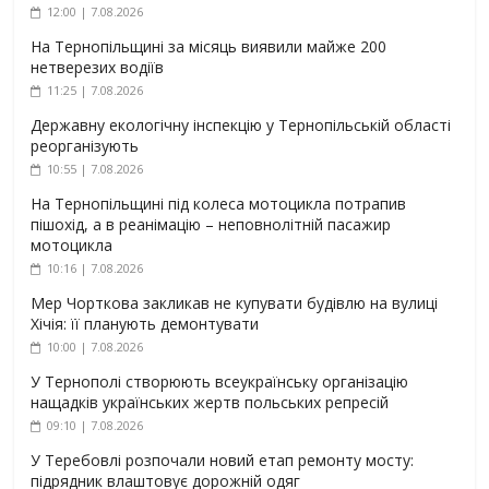
12:00 | 7.08.2026
На Тернопільщині за місяць виявили майже 200
нетверезих водіїв
11:25 | 7.08.2026
Державну екологічну інспекцію у Тернопільській області
реорганізують
10:55 | 7.08.2026
На Тернопільщині під колеса мотоцикла потрапив
пішохід, а в реанімацію – неповнолітній пасажир
мотоцикла
10:16 | 7.08.2026
Мер Чорткова закликав не купувати будівлю на вулиці
Хічія: її планують демонтувати
10:00 | 7.08.2026
У Тернополі створюють всеукраїнську організацію
нащадків українських жертв польських репресій
09:10 | 7.08.2026
У Теребовлі розпочали новий етап ремонту мосту:
підрядник влаштовує дорожній одяг